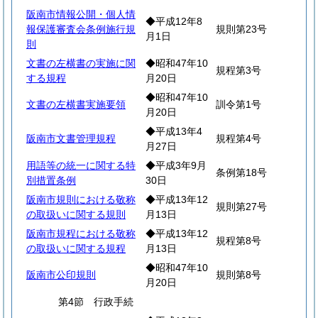
阪南市情報公開・個人情
◆平成12年8
報保護審査会条例施行規
規則第23号
月1日
則
文書の左横書の実施に関
◆昭和47年10
規程第3号
する規程
月20日
◆昭和47年10
文書の左横書実施要領
訓令第1号
月20日
◆平成13年4
阪南市文書管理規程
規程第4号
月27日
用語等の統一に関する特
◆平成3年9月
条例第18号
別措置条例
30日
阪南市規則における敬称
◆平成13年12
規則第27号
の取扱いに関する規則
月13日
阪南市規程における敬称
◆平成13年12
規程第8号
の取扱いに関する規程
月13日
◆昭和47年10
阪南市公印規則
規則第8号
月20日
第4節 行政手続