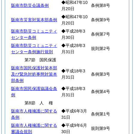
◆昭和47年10
阪南市防災会議条例
条例第8号
月20日
◆昭和47年10
阪南市災害対策本部条例
条例第9号
月20日
阪南市防災コミュニティ
◆平成28年3
条例第7号
センター条例
月30日
阪南市防災コミュニティ
◆平成28年3
規則第2号
センター条例施行規則
月31日
第7節 国民保護
阪南市国民保護対策本部
◆平成18年3
及び緊急対処事態対策本
条例第3号
月31日
部条例
阪南市国民保護協議会条
◆平成18年3
条例第4号
例
月31日
第8節
人
権
阪南市人権擁護に関する
◆平成6年3月
条例第1号
条例
31日
阪南市人権擁護に関する
◆平成9年6月
規則第9号
審議会規則
30日