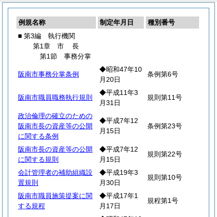
例規名称
制定年月日
種別番号
■ 第3編 執行機関
第1章
市
長
第1節 事務分掌
◆昭和47年10
阪南市事務分掌条例
条例第6号
月20日
◆平成11年3
阪南市職員職務執行規則
規則第11号
月31日
政治倫理の確立のための
◆平成7年12
阪南市長の資産等の公開
条例第23号
月15日
に関する条例
阪南市長の資産等の公開
◆平成7年12
規則第22号
に関する規則
月15日
会計管理者の補助組織設
◆平成19年3
規則第10号
置規則
月30日
阪南市職員施策提案に関
◆平成17年1
規程第1号
する規程
月17日