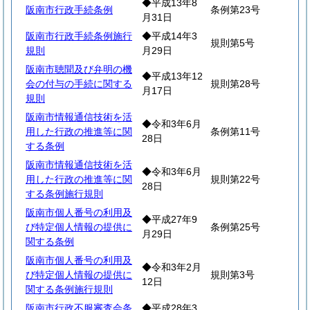
◆平成13年8
阪南市行政手続条例
条例第23号
月31日
阪南市行政手続条例施行
◆平成14年3
規則第5号
規則
月29日
阪南市聴聞及び弁明の機
◆平成13年12
会の付与の手続に関する
規則第28号
月17日
規則
阪南市情報通信技術を活
◆令和3年6月
用した行政の推進等に関
条例第11号
28日
する条例
阪南市情報通信技術を活
◆令和3年6月
用した行政の推進等に関
規則第22号
28日
する条例施行規則
阪南市個人番号の利用及
◆平成27年9
び特定個人情報の提供に
条例第25号
月29日
関する条例
阪南市個人番号の利用及
◆令和3年2月
び特定個人情報の提供に
規則第3号
12日
関する条例施行規則
阪南市行政不服審査会条
◆平成28年3