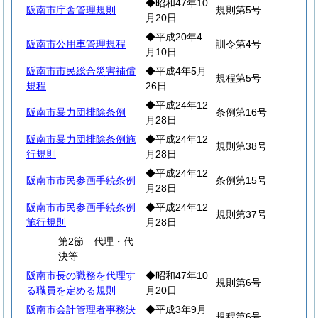
◆昭和47年10
阪南市庁舎管理規則
規則第5号
月20日
◆平成20年4
阪南市公用車管理規程
訓令第4号
月10日
阪南市市民総合災害補償
◆平成4年5月
規程第5号
規程
26日
◆平成24年12
阪南市暴力団排除条例
条例第16号
月28日
阪南市暴力団排除条例施
◆平成24年12
規則第38号
行規則
月28日
◆平成24年12
阪南市市民参画手続条例
条例第15号
月28日
阪南市市民参画手続条例
◆平成24年12
規則第37号
施行規則
月28日
第2節 代理・代
決等
阪南市長の職務を代理す
◆昭和47年10
規則第6号
る職員を定める規則
月20日
阪南市会計管理者事務決
◆平成3年9月
規程第6号