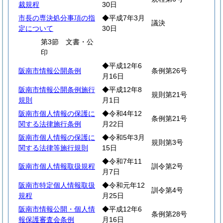
裁規程
30日
市長の専決処分事項の指
◆平成7年3月
議決
定について
30日
第3節 文書・公
印
◆平成12年6
阪南市情報公開条例
条例第26号
月16日
阪南市情報公開条例施行
◆平成12年8
規則第21号
規則
月1日
阪南市個人情報の保護に
◆令和4年12
条例第21号
関する法律施行条例
月22日
阪南市個人情報の保護に
◆令和5年3月
規則第3号
関する法律等施行規則
15日
◆令和7年11
阪南市個人情報取扱規程
訓令第2号
月7日
阪南市特定個人情報取扱
◆令和元年12
訓令第4号
規程
月25日
阪南市情報公開・個人情
◆平成12年6
条例第28号
報保護審査会条例
月16日