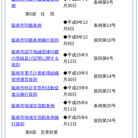
条例第5号
例
月30日
第5節
住
民
◆平成9年12
阪南市印鑑条例
条例第13号
月8日
◆平成9年12
阪南市印鑑条例施行規則
規則第10号
月8日
阪南市認可地縁団体印鑑
◆平成15年3
の登録及び証明に関する
規則第6号
月12日
規則
阪南市電子計算処理組織
◆平成10年3
規則第14号
管理運営規則
月30日
阪南市特定非営利活動促
◆平成23年9
規則第21号
進法施行規則
月30日
◆平成25年6
阪南市地域交流館条例
条例第20号
月11日
阪南市地域交流館条例施
◆平成25年6
規則第24号
行規則
月11日
第6節 災害対策