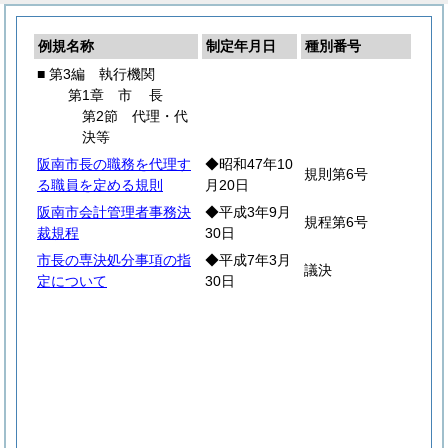
例規名称
制定年月日
種別番号
■ 第3編 執行機関
第1章
市
長
第2節 代理・代
決等
阪南市長の職務を代理す
◆昭和47年10
規則第6号
る職員を定める規則
月20日
阪南市会計管理者事務決
◆平成3年9月
規程第6号
裁規程
30日
市長の専決処分事項の指
◆平成7年3月
議決
定について
30日