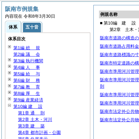
阪南市例規集
例規名称
内容現在 令和8年3月30日
■ 第10編
建
設
体系
五十音
第2章 土木・
阪南市道路の構造の
体系目次
阪南市道路占用料金
第1編
総
規
第2編
議
会
阪南市道路標識の寸
第3編 執行機関
阪南市特定道路の構
第4編
人
事
阪南市準用河川管理
第5編
給
与
阪南市準用河川管理
第6編
財
務
則
第7編
教
育
第8編
厚
生
阪南市準用河川管理
第9編 産業経済
阪南市準用河川管理
第10編
建
設
阪南市法定外公共物
第1章
通
則
第2章 土木・河川
阪南市法定外公共物
第3章
建
築
第4章 都市計画・公園