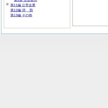
第5章 住居表示
第11編 公営企業
第12編
消
防
第13編 その他