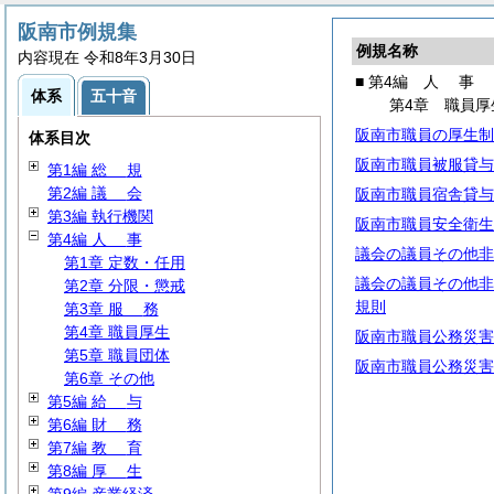
阪南市例規集
例規名称
内容現在 令和8年3月30日
■ 第4編
人
事
体系
五十音
第4章 職員厚
阪南市職員の厚生制
体系目次
阪南市職員被服貸与
第1編
総
規
第2編
議
会
阪南市職員宿舎貸与
第3編 執行機関
阪南市職員安全衛生
第4編
人
事
議会の議員その他非
第1章 定数・任用
議会の議員その他非
第2章 分限・懲戒
規則
第3章
服
務
第4章 職員厚生
阪南市職員公務災害
第5章 職員団体
阪南市職員公務災害
第6章 その他
第5編
給
与
第6編
財
務
第7編
教
育
第8編
厚
生