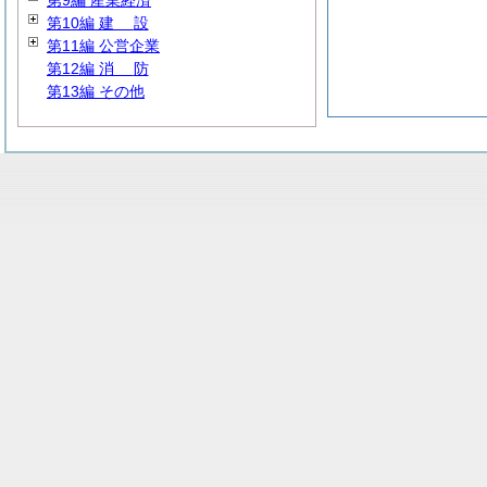
第9編 産業経済
第10編
建
設
第11編 公営企業
第12編
消
防
第13編 その他