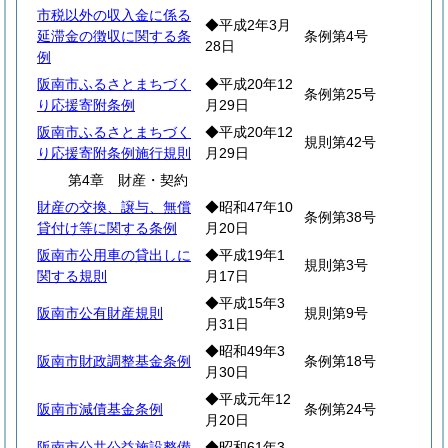
市税以外の収入金に係る
◆平成2年3月
延滞金の徴収に関する条
条例第4号
28日
例
阪南市ふるさとまちづく
◆平成20年12
条例第25号
り応援寄附条例
月29日
阪南市ふるさとまちづく
◆平成20年12
規則第42号
り応援寄附条例施行規則
月29日
第4章 財産・契約
財産の交換、譲与、無償
◆昭和47年10
条例第38号
貸付け等に関する条例
月20日
阪南市公用車の貸出しに
◆平成19年1
規則第3号
関する規則
月17日
◆平成15年3
阪南市公有財産規則
規則第9号
月31日
◆昭和49年3
阪南市財政調整基金条例
条例第18号
月30日
◆平成元年12
阪南市減債基金条例
条例第24号
月20日
阪南市公共公益施設整備
◆昭和61年3