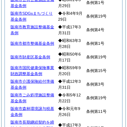
条例第1号
基金条例
月29日
阪南市SDGsまちづくり
◆令和4年9月
条例第19号
基金条例
29日
阪南市教育施設整備基金
◆平成17年3
条例第4号
条例
月31日
◆昭和63年3
阪南市都市整備基金条例
条例第1号
月28日
◆昭和50年6
阪南市財産区基金条例
条例第19号
月17日
阪南市国民健康保険事業
◆昭和59年9
条例第15号
財政調整基金条例
月20日
阪南市介護保険給付準備
◆平成12年3
条例第3号
基金条例
月31日
阪南市ごみ処理施設整備
◆令和5年12
条例第19号
基金条例
月22日
阪南市森林環境譲与税基
◆令和元年9
条例第11号
金条例
月26日
阪南市長期継続契約を締
◆平成17年3