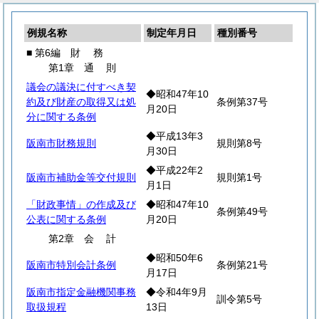
例規名称
制定年月日
種別番号
■ 第6編
財
務
第1章
通
則
議会の議決に付すべき契
◆昭和47年10
約及び財産の取得又は処
条例第37号
月20日
分に関する条例
◆平成13年3
阪南市財務規則
規則第8号
月30日
◆平成22年2
阪南市補助金等交付規則
規則第1号
月1日
「財政事情」の作成及び
◆昭和47年10
条例第49号
公表に関する条例
月20日
第2章
会
計
◆昭和50年6
阪南市特別会計条例
条例第21号
月17日
阪南市指定金融機関事務
◆令和4年9月
訓令第5号
取扱規程
13日