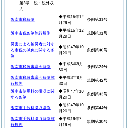
第3章 税・税外収
入
◆平成15年12
阪南市税条例
条例第31号
月29日
◆平成15年12
阪南市税条例施行規則
規則第31号
月29日
災害による被災者に対す
◆昭和47年10
る市税の減免に関する条
条例第40号
月20日
例
◆平成3年9月
阪南市税政審議会条例
条例第24号
30日
阪南市税政審議会条例施
◆平成3年9月
規則第42号
行規則
30日
阪南市使用料の徴収に関
◆昭和47年10
条例第43号
する条例
月20日
◆昭和47年10
阪南市手数料徴収条例
条例第44号
月20日
阪南市手数料徴収条例施
◆平成19年7
規則第30号
行規則
月19日