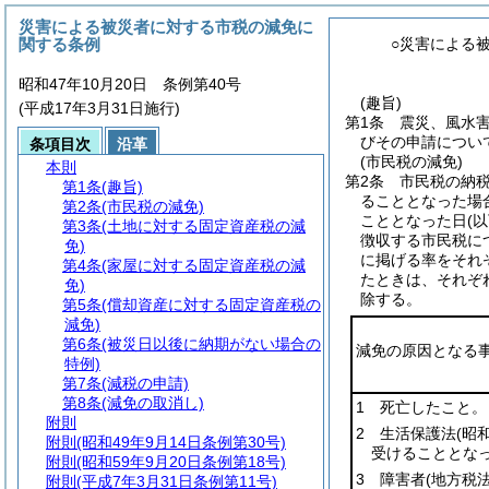
災害による被災者に対する市税の減免に
関する条例
○災害による
昭和47年10月20日 条例第40号
(趣旨)
(平成17年3月31日施行)
第1条
震災、風水
びその申請につい
条項目次
沿革
(市民税の減免)
本則
第2条
市民税の納
第1条
(趣旨)
ることとなった場
第2条
(市民税の減免)
こととなった日
(
第3条
(土地に対する固定資産税の減
徴収する市民税に
免)
に掲げる率をそれ
第4条
(家屋に対する固定資産税の減
たときは、それぞ
免)
除する。
第5条
(償却資産に対する固定資産税の
減免)
第6条
(被災日以後に納期がない場合の
減免の原因となる
特例)
第7条
(減税の申請)
第8条
(減免の取消し)
1 死亡したこと。
附則
2 生活保護法
(昭
附則
(昭和49年9月14日条例第30号)
受けることとな
附則
(昭和59年9月20日条例第18号)
3 障害者
(地方税
附則
(平成7年3月31日条例第11号)