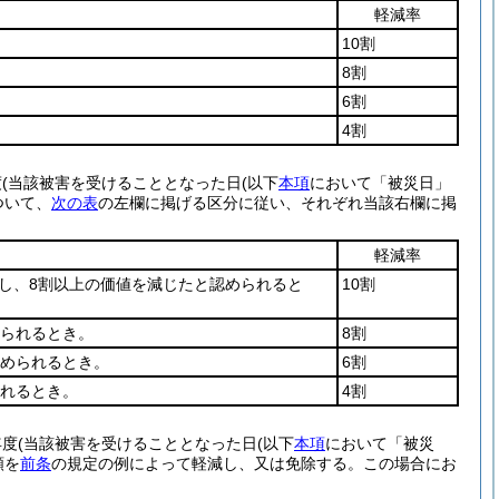
軽減率
10割
8割
6割
4割
度
(当該被害を受けることとなった日
(以下
本項
において「被災日」
ついて、
次の表
の左欄に掲げる区分に従い、それぞれ当該右欄に掲
軽減率
し、8割以上の価値を減じたと認められると
10割
められるとき。
8割
認められるとき。
6割
られるとき。
4割
年度
(当該被害を受けることとなった日
(以下
本項
において「被災
額を
前条
の規定の例によって軽減し、又は免除する。
この場合にお