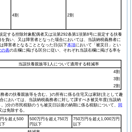
4割
2割
規定する控除対象配偶者又は法第292条第1項第8号に規定する扶養
傷を負い、又は障害者となった場合においては、当該納税義務者に
又は障害者となることとなった日
(以下
本項
において「被災日」とい
次の表
の左欄に掲げる区分に従い、それぞれ当該右欄に掲げる率を
当該扶養親族等1人について適用する軽減率
4割
3割
2割
義務者の扶養親族等を含む。)
の所有に係る住宅又は家財
(主として趣
合においては、当該納税義務者に対して課すべき被災年度
(当該納
。)
分の市民税額のうち被災日以後の納期に係る税額について、
同
又は免除する。
万円を超え500
500万円を超え750万
750万円を超え1,000万円
以下
円以下
以下
軽減率