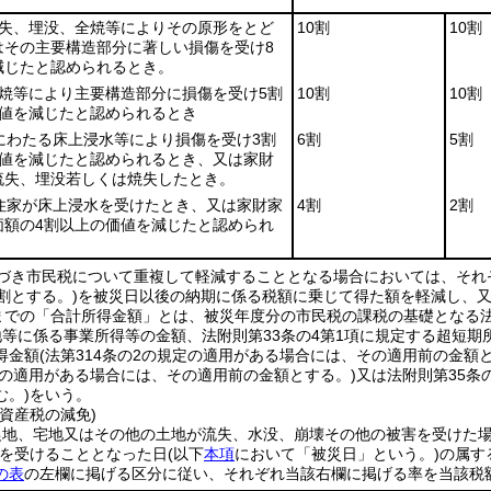
流失、埋没、全焼等によりその原形をとど
10割
10割
はその主要構造部分に著しい損傷を受け8
減じたと認められるとき。
半焼等により主要構造部分に損傷を受け5割
10割
10割
価値を減じたと認められるとき
にわたる床上浸水等により損傷を受け3割
6割
5割
価値を減じたと認められるとき、又は家財
流失、埋没若しくは焼失したとき。
き住家が床上浸水を受けたとき、又は家財家
4割
2割
価額の4割以上の価値を減じたと認められ
づき市民税について重複して軽減することとなる場合においては、それ
割とする。)
を被災日以後の納期に係る税額に乗じて得た額を軽減し、
までの「合計所得金額」とは、被災年度分の市民税の課税の基礎となる法第
地等に係る事業所得等の金額、法附則第33条の4第1項に規定する超短期
得金額
(法第314条の2の規定の適用がある場合には、その適用前の金額と
定の適用がある場合には、その適用前の金額とする。)
又は法附則第35条
む。)
をいう。
資産税の減免)
農地、宅地又はその他の土地が流失、水没、崩壊その他の被害を受けた
害を受けることとなった日
(以下
本項
において「被災日」という。)
の属す
の表
の左欄に掲げる区分に従い、それぞれ当該右欄に掲げる率を当該税