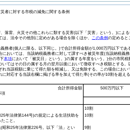
被災者に対する市税の減免に関する条例
害、落雷、火災その他これらに類する災害
(以下「災害」という。)
による
ては、法令その他別に定めがある場合を除くほか、
この条例
の定めると
税義務者
(個人に限る。以下同じ。)
で合計所得金額が1,000万円以下で
合においては、当該納税義務者に対して課すべき被災年度
(当該納税義
以下
本項
において「被災日」という。)
の属する年度をいう。)
分の市民税
ついてはその日の属する月の翌月以後において徴収すべき税額とする。以
ぞれ当該税額に乗じて得た額を軽減し、又は免除する。
この場合におい
れに対応する当該右欄に掲げる率を加えて得た率
(その率が10割を超え
合計所得金額
500万円以下
事項
10割
和25年法律第144号)
の規定による生活扶助を
10割
ったこと。
法
(昭和25年法律第226号。以下「法」とい
9割