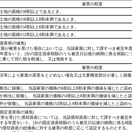
被害の程度
土地の面積の8割以上であるとき。
土地の面積の6割以上8割未満であるとき。
土地の面積の4割以上6割未満であるとき。
土地の面積の2割以上4割未満であるとき。
資産税の減免)
家屋が被害を受けた場合においては、当該家屋に対して課すべき被災年
年度をいう。)
分の固定資産税額のうち被災日以後の納期に係る税額に
に乗じて得た額を軽減し、又は免除する。
被害の程度
埋没等により家屋の原形をとどめない場合又は主要構造部分が著しく損傷
が相当に損傷し、当該家屋の価格の6割以上8割未満の価値を減じたと認
等が相当に損傷し、当該家屋の価格の4割以上6割未満の価値を減じたと
以外が損傷し、当該家屋の価格の2割以上4割未満の価値を減じたと認め
固定資産税の減免)
被害を受けた償却資産については、当該償却資産に対して課すべき被災
する年度をいう。)
分の固定資産税額のうち被災日以後の納期に係る税
の償却資産の総価格に対する被害の程度に応じて認定するものとする。