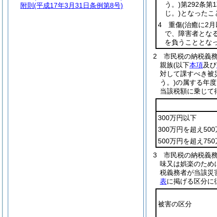
う。)
第292条
附則
(平成17年3月31日条例第8号)
じ。)
となったこ
4 重傷
(治癒に2
で、障害者とな
を負うこととな
2
市民税の納税義務
親族
(以下
本項
及び
対して課すべき被
う。)
の属する年度
当該税額に乗じて
300万円以下
300万円を超え50
500万円を超え75
3
市民税の納税義務
味又は娯楽のため
税義務者が当該災
表
に掲げる区分に
被害の区分