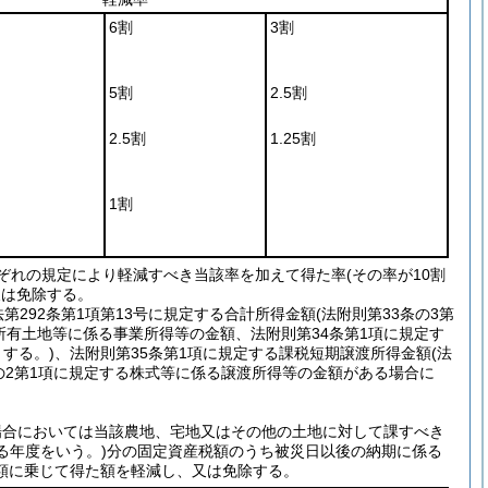
6割
3割
5割
2.5割
2.5割
1.25割
1割
ぞれの規定により軽減すべき当該率を加えて得た率
(その率が10割
又は免除する。
292条第1項第13号に規定する合計所得金額
(法附則第33条の3第
所有土地等に係る事業所得等の金額、法附則第34条第1項に規定す
する。)
、法附則第35条第1項に規定する課税短期譲渡所得金額
(法
の2第1項に規定する株式等に係る譲渡所得等の金額がある場合に
場合においては当該農地、宅地又はその他の土地に対して課すべき
る年度をいう。)
分の固定資産税額のうち被災日以後の納期に係る
額に乗じて得た額を軽減し、又は免除する。