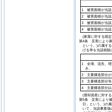
1 被害面積が当該
2 被害面積が当該
3 被害面積が当該
4 被害面積が当該
(家屋に対する固定
第4条
災害により
という。)
の属する
げる率を当該税額
1 全壊、流失、
き。
2 主要構造部分
3 主要構造部分
4 主要構造部分
(償却資産に対する
第5条
災害により
日」という。)
の属
いて、当該事業場