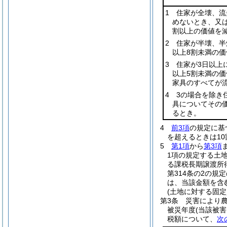
1 住家が全壊、
めないとき、又
割以上の価値を
2 住家が半壊、
以上8割未満の
3 住家が3日以上
以上5割未満の
家具のすべてが
4 3の場合を除
具についてその
るとき。
4
前3項
の規定に基
を超えるときは10
5
第1項
から
第3項
1項の規定する土
る課税長期譲渡所
第314条の2の規
は、当該金額を含
(土地に対する固定
第3条
災害により
被災年度
(当該被
税額について、
次