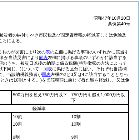
昭和47年10月20日
条例第40号
被災者の納付すべき市民税及び固定資産税の軽減若しくは免除及
ころによる。
あるものが災害により
次の表
の左側に掲げる事項のいずれかに該当す
務者が当該災害により
同表
左欄に掲げる事項のいずれかに該当する
額のうち、被災日以後の納期に係る税額
(特別徴収の方法によって
下同じ。)
について、
同表
に掲げる区分に従い、それぞれ当該欄
て、当該納税義務者が
同表
左欄の2と3又は4に該当することとなっ
るときは10割とする。)
を当該税額に乗じて得た額を軽減し、又は免
500万円を超え750万円以下
750万円を超え1,000万円以
下
軽減率
10割
10割
10割
10割
9割
9割