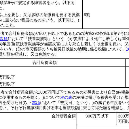
第1項第9号に規定する障害者をいう。以下同
と。
月以上を要し、又は多額の治療費を要する負傷
6割
るに至らない程度のものをいう。以下同じ。)
ったこと。
者で合計所得金額が750万円以下であるものの法第292条第1項第7号に
次項
において「扶養親族等」という。)
が災害により死亡し若しくは重
災年度
(当該扶養親族等が当該災害により死亡し若しくは重傷を負い、
をいう。)
分の市民税額のうち被災日以後の納期に係る税額について、
得た額を軽減し、又は免除する。
合計所得金額
0万円以下
0万円以下
者で合計所得金額が1,000万円以下であるものが災害により自己
(納税
に使用するものを除く。)
について
次の表
の左欄に掲げる被害を受けた場
害を受けた日
(以下
本項
において「被災日」という。)
の属する年度をいう
従い、それぞれ当該欄に掲げる率を当該税額に乗じて得た額を軽減し、
合計所得金額
300万円以下
300
万円