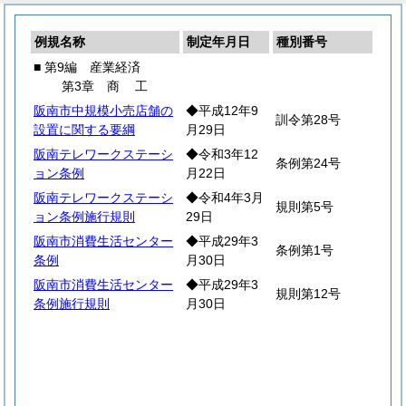
例規名称
制定年月日
種別番号
■ 第9編 産業経済
第3章
商
工
阪南市中規模小売店舗の
◆平成12年9
訓令第28号
設置に関する要綱
月29日
阪南テレワークステーシ
◆令和3年12
条例第24号
ョン条例
月22日
阪南テレワークステーシ
◆令和4年3月
規則第5号
ョン条例施行規則
29日
阪南市消費生活センター
◆平成29年3
条例第1号
条例
月30日
阪南市消費生活センター
◆平成29年3
規則第12号
条例施行規則
月30日