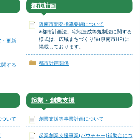
都市計画
阪南市開発指導要綱について
※都市計画法、宅地造成等規制法に関する
様式は、広域まちづくり課(泉南市HP)に
定・更新
掲載しております。
都市計画関係
に関する
起業・創業支援
について
創業支援等事業計画について
て
起業創業支援事業(バウチャー)補助金につ