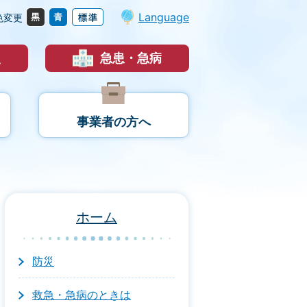
Language
色変更
災
急患・急病
事業者の方へ
ホーム
防災
救急・急病のときは