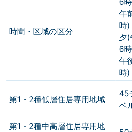
6
午
時)
時間・区域の区分
夕
6
午
時)
4
第1・2種低層住居専用地域
ベ
第1・2種中高層住居専用地