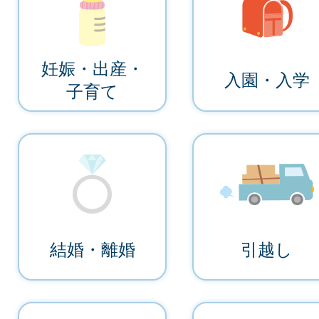
妊娠・出産・
入園・入学
子育て
結婚・離婚
引越し