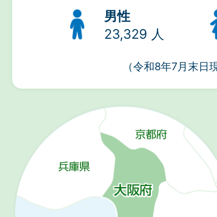
男性
23,329 人
（令和8年7月末日