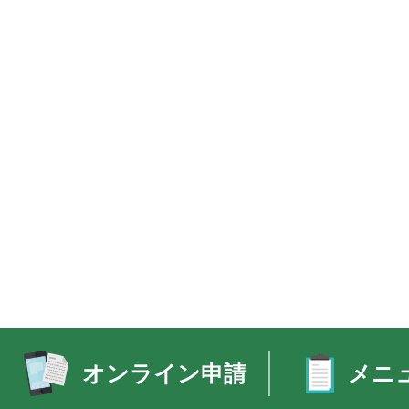
オンライン申請
メニ