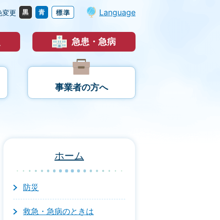
Language
色変更
災
急患・急病
事業者の方へ
ホーム
防災
救急・急病のときは