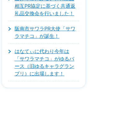
相互PR協定に基づく共通返
礼品交換会を行いました！
阪南市サワラPR大使「サワ
ラマチコ」が誕生！
はなてぃに代わり今年は
「サワラマチコ」がゆるバ
ース（旧ゆるキャラグラン
プリ）に出場します！