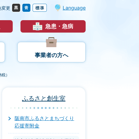
Language
色変更
災
急患・急病
事業者の方へ
納税）
ふるさと創生室
阪南市ふるさとまちづくり
応援寄附金