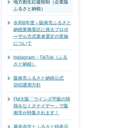
地方創生応援税制（企業版
ふるさと納税）
令和8年度～阪南市ふるさと
納税業務委託に係るプロポ
ーザル方式業者選定の実施
について
Instagram・TikTok（ふる
さと納税）
阪南市ふるさと納税公式
SNS運用方針
FM大阪「ウインズ平阪の情
熱をなくさナイデー」で阪
南市が特集されます！
藤井寺市とふるさと特産品