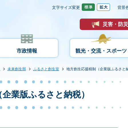
文字サイズ変更
背景
災害・防
市政情報
観光・交流・スポーツ
内
未来創生部
ふるさと創生室
地方創生応援税制（企業版ふるさと
（企業版ふるさと納税）