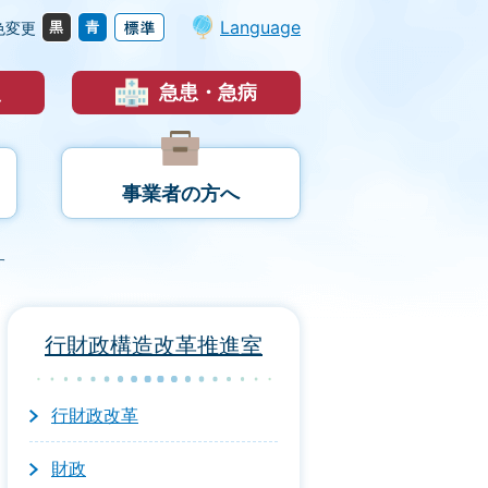
Language
色変更
災
急患・急病
事業者の方へ
す
行財政構造改革推進室
行財政改革
財政