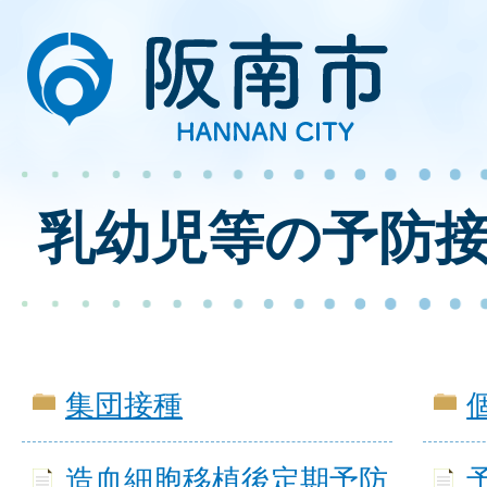
乳幼児等の予防
集団接種
造血細胞移植後定期予防