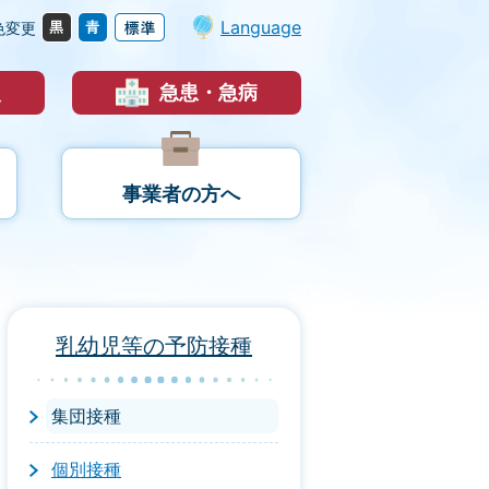
Language
色変更
災
急患・急病
事業者の方へ
乳幼児等の予防接種
集団接種
個別接種