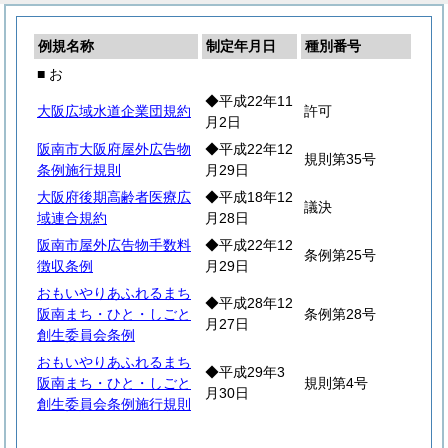
例規名称
制定年月日
種別番号
■ お
◆平成22年11
大阪広域水道企業団規約
許可
月2日
阪南市大阪府屋外広告物
◆平成22年12
規則第35号
条例施行規則
月29日
大阪府後期高齢者医療広
◆平成18年12
議決
域連合規約
月28日
阪南市屋外広告物手数料
◆平成22年12
条例第25号
徴収条例
月29日
おもいやりあふれるまち
◆平成28年12
阪南まち・ひと・しごと
条例第28号
月27日
創生委員会条例
おもいやりあふれるまち
◆平成29年3
阪南まち・ひと・しごと
規則第4号
月30日
創生委員会条例施行規則