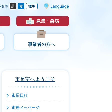
Language
色変更
災
急患・急病
事業者の方へ
市長室へようこそ
市長日程
市長メッセージ