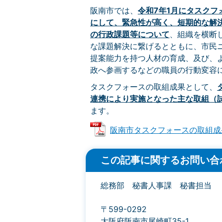
阪南市では、
令和7年1月にタスクフ
にして、
緊急性が高く、
短期的な解
の行政課題等
について
、組織を横断
な課題解決に繋げるとともに、市民
提案能力を持つ人材の育成、及び、
政へ参画するなどの職員の行動変容
タスクフォースの取組成果として、
連携により実施となった
主な取組（
ます。
阪南市タスクフォースの取組成果 (P
この記事に関するお問い合
総務部 秘書人事課 秘書担当
〒599-0292
大阪府阪南市尾崎町35-1