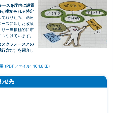
ォースを庁内に設置
決が求められる特定
して取り組み、迅速
ニーズに即した政策
より一層積極的に市
につなげています。
タスクフォース
との
試行含む）を
紹介
し
DFファイル: 404.8KB)
わせ先