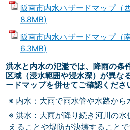
阪南市内水ハザードマップ（西部
8.8MB)
阪南市内水ハザードマップ（南部
6.3MB)
洪水と内水の氾濫では、降雨の条
区域（浸水範囲や浸水深）が異な
ードマップを併せてご確認くださ
※ 内水：大雨で雨水管や水路か
※ 洪水：大雨が降り続き河川の
えることや堤防が決壊することで