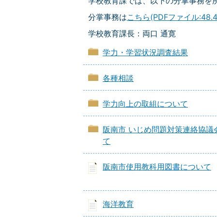
学校教育課では、以下の分掌事務を
分掌事務は
こちら(PDFファイル:48.4
学校教育課長：両口 通寛
学力・学習状況調査結果
各種相談
学力向上の取組について
阪南市 いじめ問題対策連絡協議
て
阪南市使用教科用図書について
海洋教育