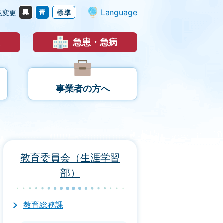
Language
色変更
災
急患・急病
事業者の方へ
教育委員会（生涯学習
部）
教育総務課