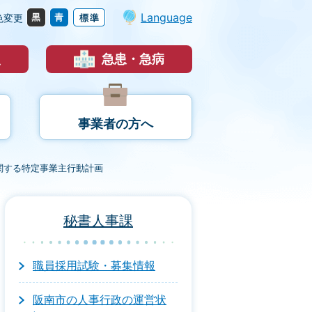
Language
色変更
災
急患・急病
事業者の方へ
関する特定事業主行動計画
秘書人事課
職員採用試験・募集情報
阪南市の人事行政の運営状