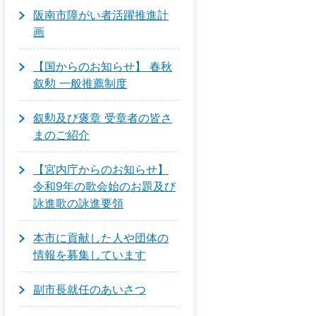
阪南市障がい者活躍推進計
画
【国からのお知らせ】 春秋
叙勲 一般推薦制度
叙勲及び褒章 受章者の皆さ
まのご紹介
【宮内庁からのお知らせ】
令和9年の歌会始のお題及び
詠進歌の詠進要領
本市に貢献した人や団体の
情報を募集しています
副市長就任のあいさつ