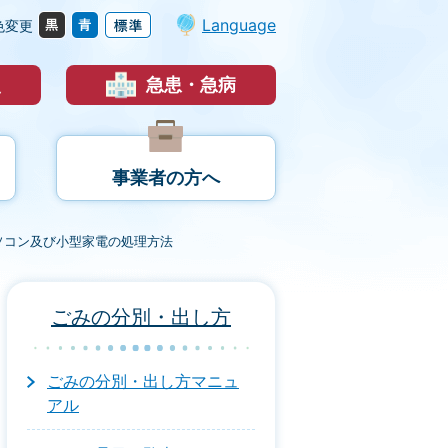
Language
色変更
災
急患・急病
事業者の方へ
ソコン及び小型家電の処理方法
ごみの分別・出し方
ごみの分別・出し方マニュ
アル