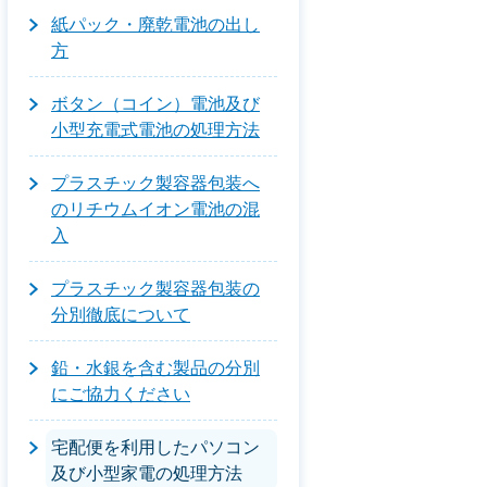
紙パック・廃乾電池の出し
方
ボタン（コイン）電池及び
小型充電式電池の処理方法
プラスチック製容器包装へ
のリチウムイオン電池の混
入
プラスチック製容器包装の
分別徹底について
鉛・水銀を含む製品の分別
にご協力ください
宅配便を利用したパソコン
及び小型家電の処理方法