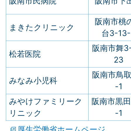
阪南市民病院
阪南市下出
阪南市桃
まきたクリニック
台3-13-
阪南市舞3-
松若医院
23
阪南市鳥取
みなみ小児科
-1
みやけファミリーク
阪南市黒田
リニック
-1
厚生労働省ホームページ