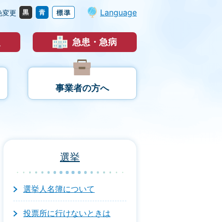
Language
色変更
災
急患・急病
事業者の方へ
選挙
選挙人名簿について
投票所に行けないときは