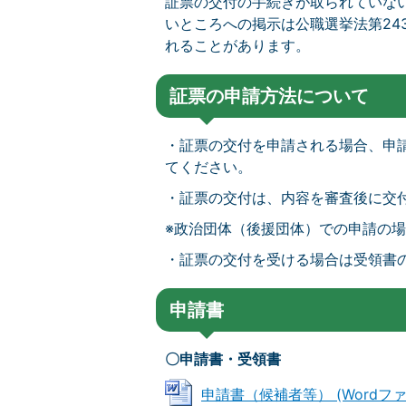
証票の交付の手続きが取られていな
いところへの掲示は公職選挙法第24
れることがあります。
証票の申請方法について
・証票の交付を申請される場合、申
てください。
・証票の交付は、内容を審査後に交
※政治団体（後援団体）での申請の
・証票の交付を受ける場合は受領書
申請書
〇申請書・受領書
申請書（候補者等） (Wordファイル