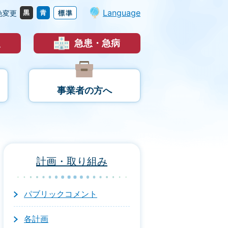
Language
色変更
災
急患・急病
事業者の方へ
計画・取り組み
パブリックコメント
各計画