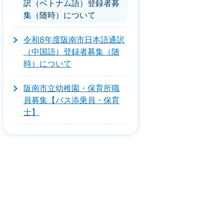
訳（ベトナム語）登録者募
集（随時）について
令和8年度阪南市日本語通訳
（中国語）登録者募集（随
時）について
阪南市立幼稚園・保育所職
員募集【バス添乗員・保育
士】