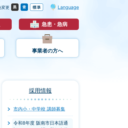
Language
色変更
災
急患・急病
事業者の方へ
採用情報
市内小・中学校 講師募集
令和8年度 阪南市日本語通