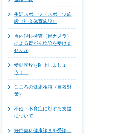
生涯スポーツ・スポーツ施
設（社会体育施設）
胃内視鏡検査（胃カメラ）
による胃がん検診を受けま
せんか
受動喫煙を防止しましょ
う！！
こころの健康相談（自殺対
策）
不妊・不育症に対する支援
について
妊婦歯科健康診査を受診し