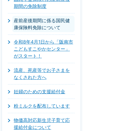
期間の免除制度
産前産後期間に係る国民健
康保険料免除について
令和8年4月1日から「阪南市
こどもすこやかセンター」
がスタート！
流産、死産等でお子さまを
なくされた方へ
妊婦のための支援給付金
粉ミルクを配布しています
物価高対応新生児子育て応
援給付金について