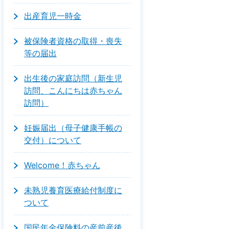
出産育児一時金
被保険者資格の取得・喪失
等の届出
出生後の家庭訪問（新生児
訪問、こんにちは赤ちゃん
訪問）
妊娠届出（母子健康手帳の
交付）について
Welcome！赤ちゃん
未熟児養育医療給付制度に
ついて
国民年金保険料の産前産後