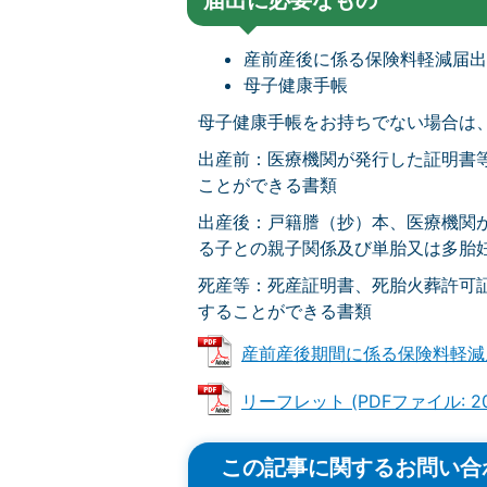
届出に必要なもの
産前産後に係る保険料軽減届
母子健康手帳
母子健康手帳をお持ちでない場合は
出産前：医療機関が発行した証明書
ことができる書類
出産後：戸籍謄（抄）本、医療機関
る子との親子関係及び単胎又は多胎
死産等：死産証明書、死胎火葬許可
することができる書類
産前産後期間に係る保険料軽減届出書
リーフレット (PDFファイル: 207
この記事に関するお問い合