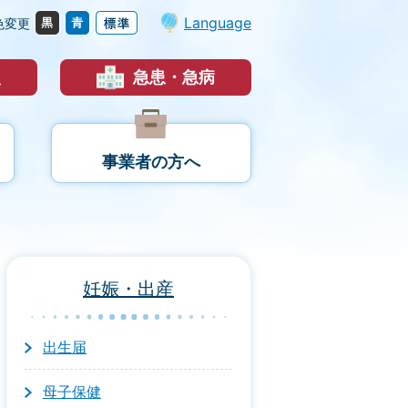
Language
色変更
災
急患・急病
事業者の方へ
妊娠・出産
出生届
母子保健