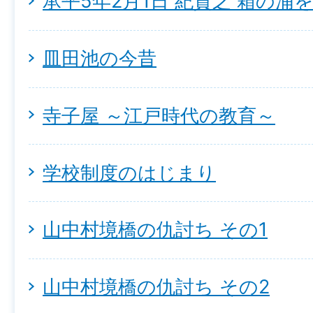
承平5年2月1日 紀貫之 箱の浦
皿田池の今昔
寺子屋 ～江戸時代の教育～
学校制度のはじまり
山中村境橋の仇討ち その1
山中村境橋の仇討ち その2