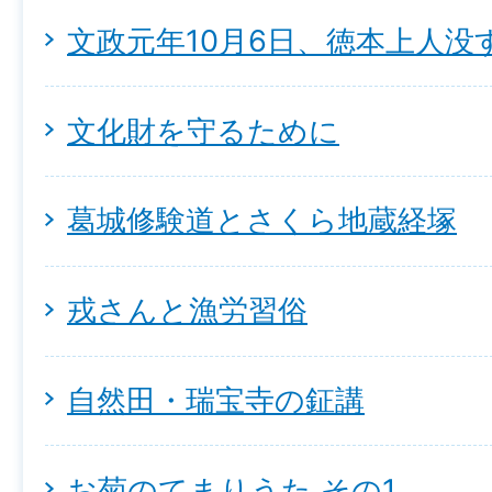
文政元年10月6日、徳本上人没
文化財を守るために
葛城修験道とさくら地蔵経塚
戎さんと漁労習俗
自然田・瑞宝寺の鉦講
お菊のてまりうた その1