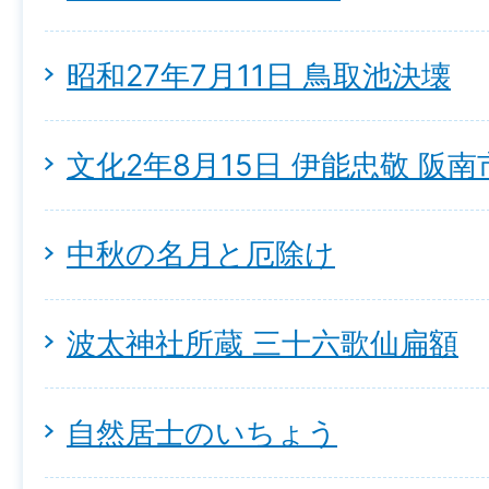
昭和27年7月11日 鳥取池決壊
文化2年8月15日 伊能忠敬 阪
中秋の名月と厄除け
波太神社所蔵 三十六歌仙扁額
自然居士のいちょう