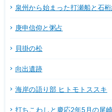
泉州から始まった打瀬船と石桁
庚申信仰と粥占
貝掛の松
向出遺跡
海岸の語り部 ヒトモトススキ
打ちこわしと慶応2年5月の尾