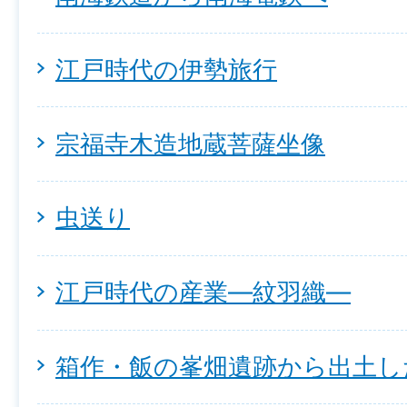
江戸時代の伊勢旅行
宗福寺木造地蔵菩薩坐像
虫送り
江戸時代の産業―紋羽織―
箱作・飯の峯畑遺跡から出土し