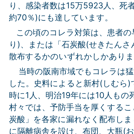
り、感染者数は15万5923人、死者
約70％)にも達しています。
この頃のコレラ対策は、患者の早
り)、または「石炭酸(せきたんさ
散布するかのいずれかしかありま
当時の阪南市域でもコレラは猛威
した。史料によると新村(しむら)
時に1人、明治19年には10人も
村々では、予防手当を厚くするこ
炭酸」を各家に漏れなく配布しま
に隔離病舎を設け、布団、大瓶(お