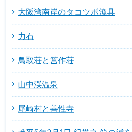
大阪湾南岸のタコツボ漁具
力石
鳥取荘と筥作荘
山中渓温泉
尾崎村と善性寺