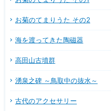
お菊のてまりうた その2
海を渡ってきた陶磁器
高田山古墳群
湧泉之碑 ～鳥取中の抜水～
古代のアクセサリー