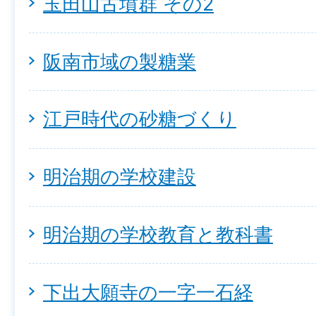
玉田山古墳群 その2
阪南市域の製糖業
江戸時代の砂糖づくり
明治期の学校建設
明治期の学校教育と教科書
下出大願寺の一字一石経