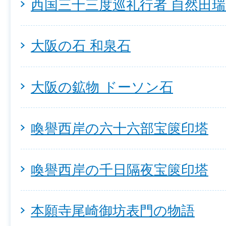
西国三十三度巡礼行者 自然田
大阪の石 和泉石
大阪の鉱物 ドーソン石
喚譽西岸の六十六部宝篋印塔
喚譽西岸の千日隔夜宝篋印塔
本願寺尾崎御坊表門の物語