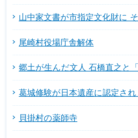
山中家文書が市指定文化財に そ
尾崎村役場庁舎解体
郷土が生んだ文人 石橋直之と
葛城修験が日本遺産に認定され
貝掛村の薬師寺