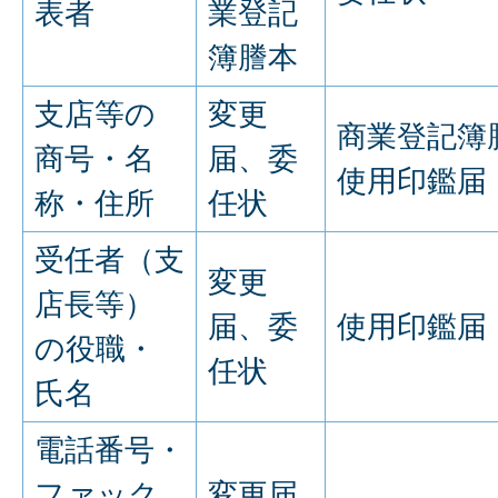
表者
業登記
簿謄本
支店等の
変更
商業登記簿
商号・名
届、委
使用印鑑届
称・住所
任状
受任者（支
変更
店長等）
届、委
使用印鑑届
の役職・
任状
氏名
電話番号・
ファック
変更届