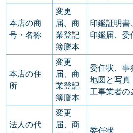
変更
本店の商
届、商
印鑑証明書
号・名称
業登記
印鑑届、委
簿謄本
変更
委任状、事
本店の住
届、商
地図と写真
所
業登記
工事業者の
簿謄本
変更
法人の代
届、商
委任状