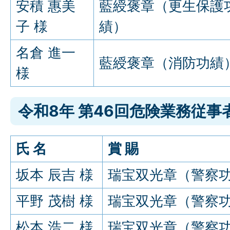
安積 惠美
藍綬褒章（更生保護
子 様
績）
名倉 進一
藍綬褒章（消防功績
様
令和8年 第46回危険業務従事
氏 名
賞 賜
坂本 辰吉 様
瑞宝双光章（警察
平野 茂樹 様
瑞宝双光章（警察
松本 浩二 様
瑞宝双光章（警察