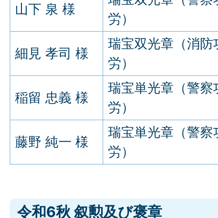
山下 泉 様
労）
瑞宝双光章（消防
細見 孝司 様
労）
瑞宝単光章（警察
稲留 忠義 様
労）
瑞宝単光章（警察
藤野 純一 様
労）
令和6秋 叙勲及び褒章