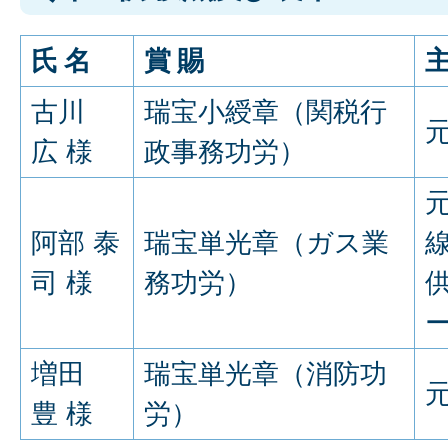
氏 名
賞 賜
古川
瑞宝小綬章（関税行
広 様
政事務功労）
阿部 泰
瑞宝単光章（ガス業
司 様
務功労）
増田
瑞宝単光章（消防功
豊 様
労）