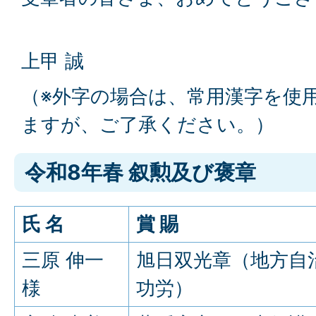
阪南
上甲 誠
（※外字の場合は、常用漢字を使
ますが、ご了承ください。）
令和8年春 叙勲及び褒章
氏 名
賞 賜
三原 伸一
旭日双光章（地方自
様
功労）