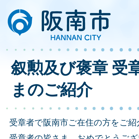
叙勲及び褒章 受
まのご紹介
受章者で阪南市ご在住の方をご紹
受章者の皆さま、おめでとうござ