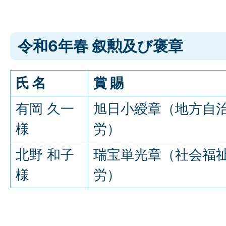
令和6年春 叙勲及び褒章
氏 名
賞 賜
有岡 久一
旭日小綬章（地方自
様
労）
北野 和子
瑞宝単光章（社会福
様
労）