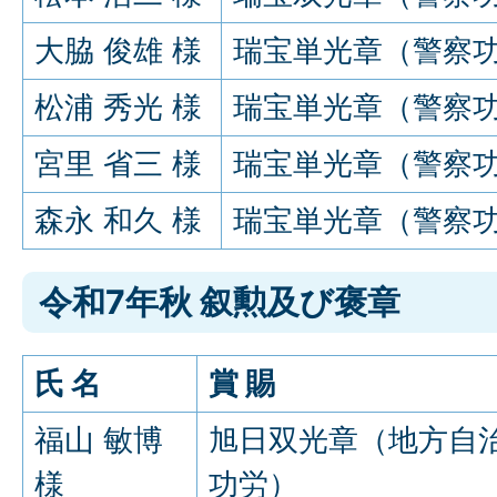
大脇 俊雄 様
瑞宝単光章（警察
松浦 秀光 様
瑞宝単光章（警察
宮里 省三 様
瑞宝単光章（警察
森永 和久 様
瑞宝単光章（警察
令和7年秋 叙勲及び褒章
氏 名
賞 賜
福山 敏博
旭日双光章（地方自
様
功労）