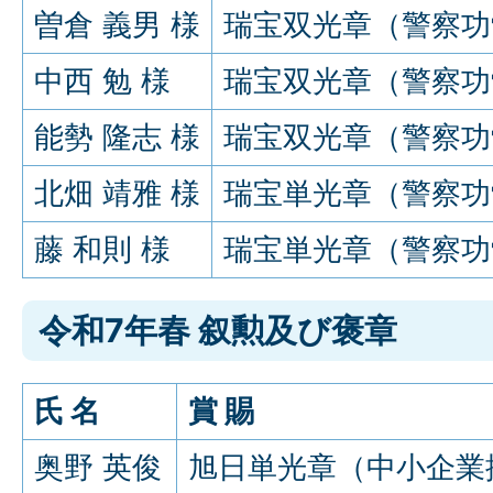
曽倉 義男 様
瑞宝双光章（警察功
中西 勉 様
瑞宝双光章（警察功
能勢 隆志 様
瑞宝双光章（警察功
北畑 靖雅 様
瑞宝単光章（警察功
藤 和則 様
瑞宝単光章（警察功
令和7年春 叙勲及び褒章
氏 名
賞 賜
奥野 英俊
旭日単光章（中小企業