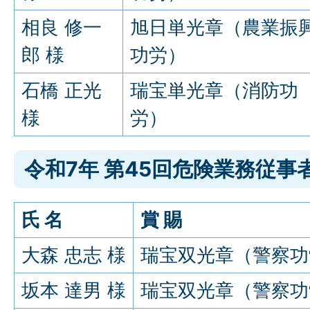
相良 修一
旭日単光章（農業振
郎 様
功労）
石橋 正光
瑞宝単光章（消防功
様
労）
令和7年 第45回危険業務従事
氏 名
賞 賜
大森 忠志 様
瑞宝双光章（警察功
坂本 達男 様
瑞宝双光章（警察功