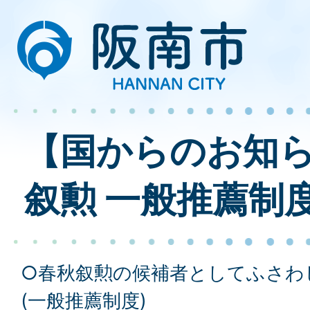
【国からのお知ら
叙勲 一般推薦制
○春秋叙勲の候補者としてふさわ
(一般推薦制度)