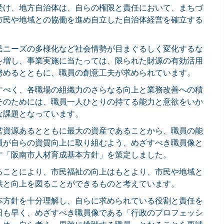
受け、地方自治体は、自らの権限と責任において、まちづ
市民や地域との協働を進め自立した自治体経営を確立する
民ニーズの多様化など社会情勢が目まぐるしく変化するな
を増し、事業実施に当たっては、限られた財源の有効活用
努めるとともに、職員の創意工夫が求められています。
すべく、各職場の組織力のさらなる向上と業務改善への積
そのためには、職員一人ひとりの持てる能力と意欲をいか
な課題となっています。
営資源あるとともに最大の資産であることから、職員の能
員が自らの資質向上に取り組むよう、めざすべき職員像と
す「阪南市人材育成基本方針」を策定しました。
ることにより、市民福祉の向上はもとより、市民や地域と
供と向上を図ることができるものと考えています。
本方針を十分理解し、自らに求められている役割と責任を
日も早く、めざすべき職員像である「行政のプロフェッシ