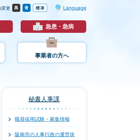
Language
色変更
災
急患・急病
事業者の方へ
秘書人事課
職員採用試験・募集情報
阪南市の人事行政の運営状