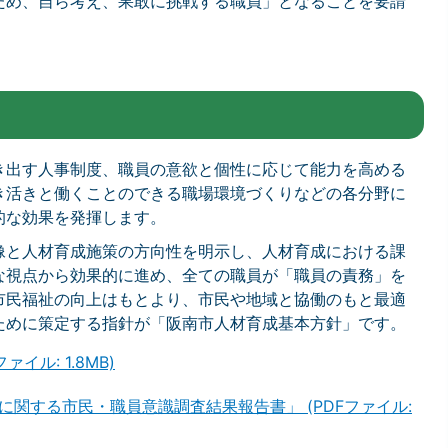
ため、自ら考え、果敢に挑戦する職員」となることを要請
き出す人事制度、職員の意欲と個性に応じて能力を高める
き活きと働くことのできる職場環境づくりなどの各分野に
的な効果を発揮します。
像と人材育成施策の方向性を明示し、人材育成における課
な視点から効果的に進め、全ての職員が「職員の責務」を
市民福祉の向上はもとより、市民や地域と協働のもと最適
ために策定する指針が「阪南市人材育成基本方針」です。
イル: 1.8MB)
関する市民・職員意識調査結果報告書」 (PDFファイル: