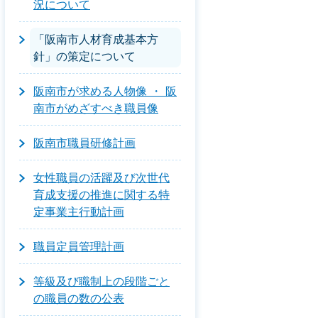
況について
「阪南市人材育成基本方
針」の策定について
阪南市が求める人物像 ・ 阪
南市がめざすべき職員像
阪南市職員研修計画
女性職員の活躍及び次世代
育成支援の推進に関する特
定事業主行動計画
職員定員管理計画
等級及び職制上の段階ごと
の職員の数の公表