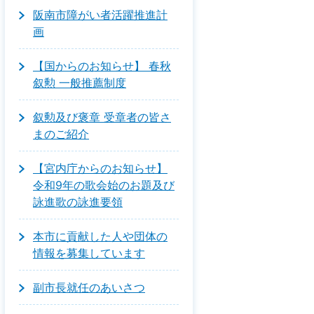
阪南市障がい者活躍推進計
画
【国からのお知らせ】 春秋
叙勲 一般推薦制度
叙勲及び褒章 受章者の皆さ
まのご紹介
【宮内庁からのお知らせ】
令和9年の歌会始のお題及び
詠進歌の詠進要領
本市に貢献した人や団体の
情報を募集しています
副市長就任のあいさつ