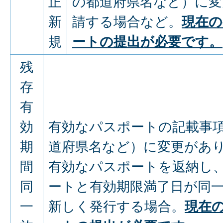
正
の都道府県名など）に変
新
請する場合など。
現在の
規
ートの提出が必要です。
残
存
有
効
有効なパスポートの記載事
期
道府県名など）に変更があ
間
有効なパスポートを返納し
同
ートと有効期限満了日が同
一
新しく発行する場合。
現在