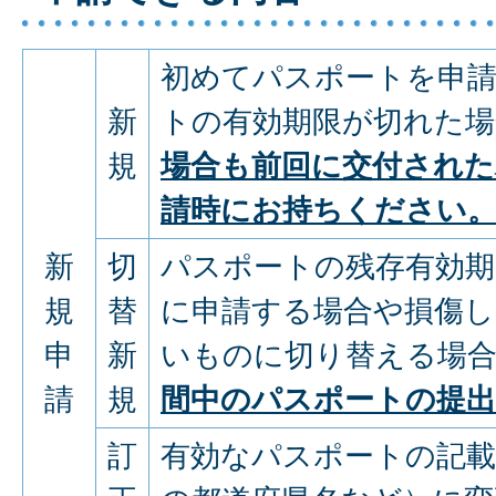
初めてパスポートを申
新
トの有効期限が切れた場
規
場合も前回に交付され
請時にお持ちください
新
切
パスポートの残存有効期
規
替
に申請する場合や損傷
申
新
いものに切り替える場
請
規
間中のパスポートの提出
訂
有効なパスポートの記載