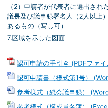
（2）申請者が代表者に選出され
議長及び議事録署名人（2人以上
あるもの（写し可）
7.区域を示した図面
認可申請の手引き (PDFファイル: 
認可申請書（様式第1号） (Word
参考様式（総会議事録） (Wordフ
参考様式（構成員名簿） (Excelフ