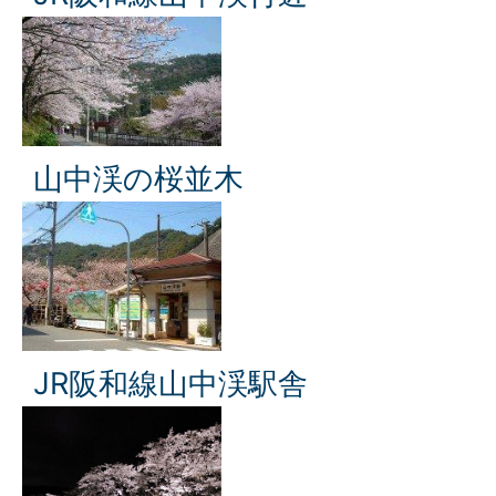
山中渓の桜並木
JR阪和線山中渓駅舎