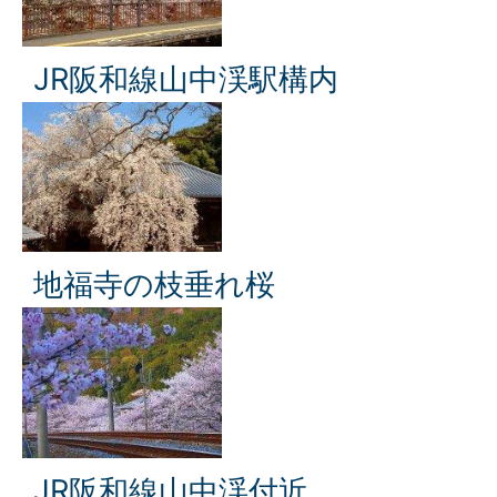
JR阪和線山中渓駅構内
地福寺の枝垂れ桜
JR阪和線山中渓付近