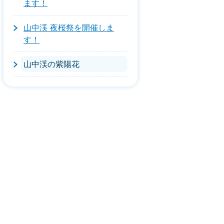
ます！
山中渓 夜桜祭を開催しま
す！
山中渓の紫陽花