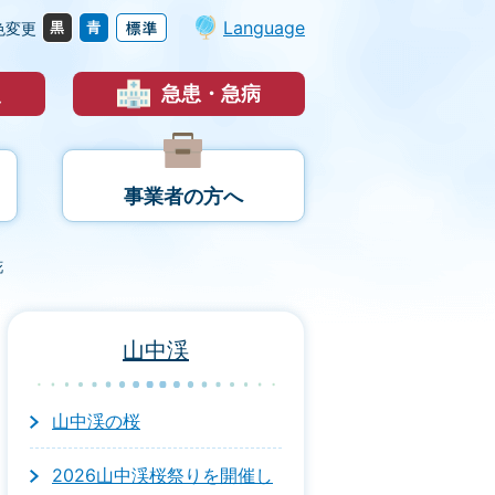
Language
色変更
災
急患・急病
事業者の方へ
花
山中渓
山中渓の桜
2026山中渓桜祭りを開催し