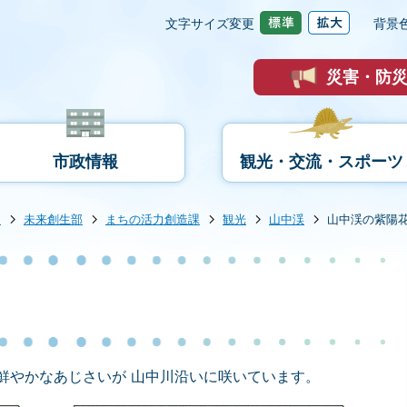
文字サイズ変更
背景
災害・防
市政情報
観光・交流・スポーツ
内
未来創生部
まちの活力創造課
観光
山中渓
山中渓の紫陽
鮮やかなあじさいが 山中川沿いに咲いています。