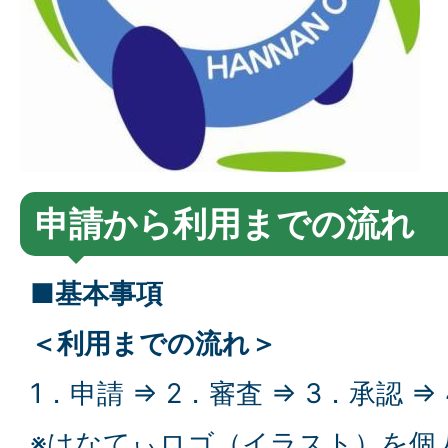
申請から利用までの流れ
■基本事項
＜利用までの流れ＞
1．申請 ⇒ 2．審査 ⇒ 3．承認 ⇒
※はなてぃロゴ（イラスト）を個