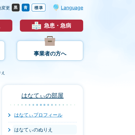
Language
色変更
災
急患・急病
事業者の方へ
りえ
はなてぃの部屋
はなてぃプロフィール
はなてぃのぬりえ