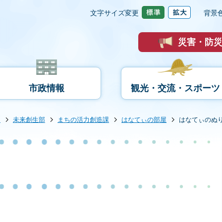
文字サイズ変更
背景
災害・防
市政情報
観光・交流・スポーツ
内
未来創生部
まちの活力創造課
はなてぃの部屋
はなてぃのぬ