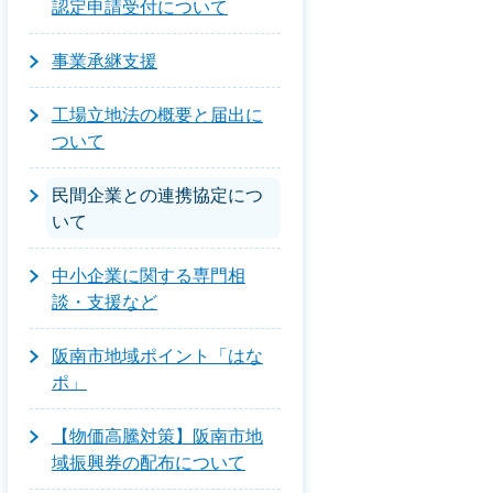
認定申請受付について
事業承継支援
工場立地法の概要と届出に
ついて
民間企業との連携協定につ
いて
中小企業に関する専門相
談・支援など
阪南市地域ポイント「はな
ポ」
【物価高騰対策】阪南市地
域振興券の配布について