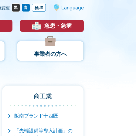
Language
色変更
災
急患・急病
事業者の方へ
商工業
阪南ブランド十四匠
「先端設備等導入計画」の