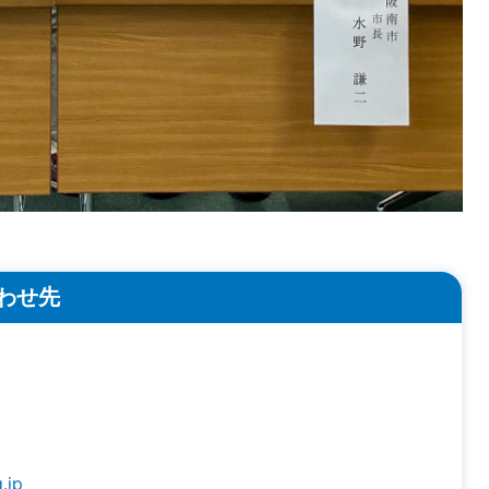
わせ先
.jp