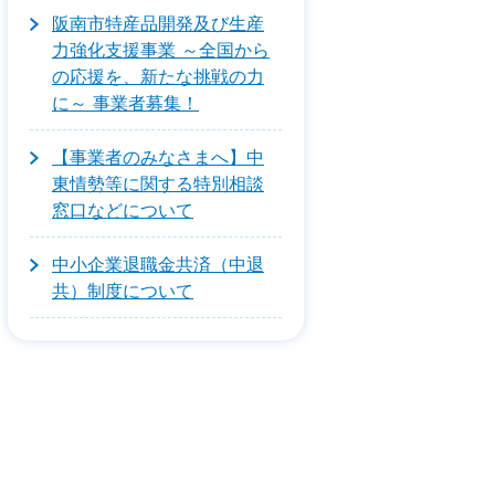
阪南市特産品開発及び生産
力強化支援事業 ～全国から
の応援を、新たな挑戦の力
に～ 事業者募集！
【事業者のみなさまへ】中
東情勢等に関する特別相談
窓口などについて
中小企業退職金共済（中退
共）制度について