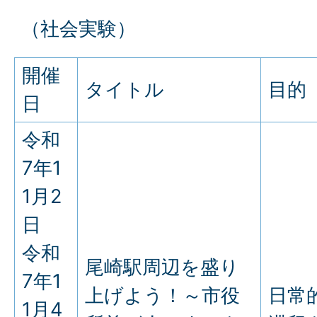
（社会実験）
開催
タイトル
目的
日
令和
7年1
1月2
日
令和
尾崎駅周辺を盛り
7年1
上げよう！～市役
日常
1月4