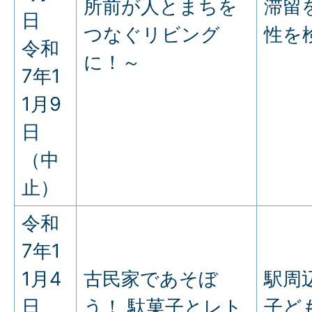
所前が人とまちを
滞留
日
つなぐリビング
性を
令和
に！～
7年1
1月9
日
（中
止）
令和
7年1
1月4
古民家であそぼ
駅周
日
う！ 駄菓子とレト
子ど