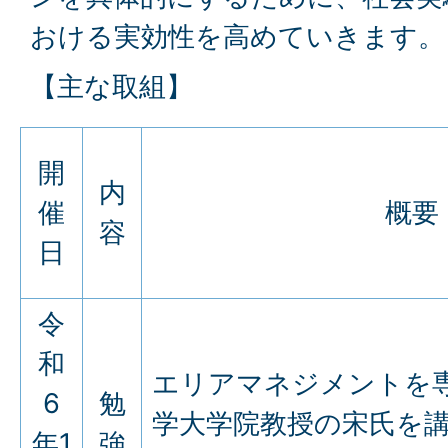
おける実効性を高めていきます。
【主な取組】
開
内
催
概要
容
日
令
和
エリアマネジメントを
6
勉
学大学院教授の宋氏を
年1
強