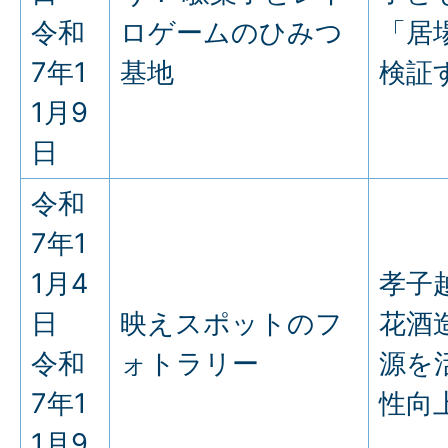
令和
ロゲームのひみつ
「居
7年1
基地
検証
1月9
日
令和
7年1
1月4
孝子
日
映えスポットのフ
花酒
令和
ォトラリー
源を
7年1
性向
1月9