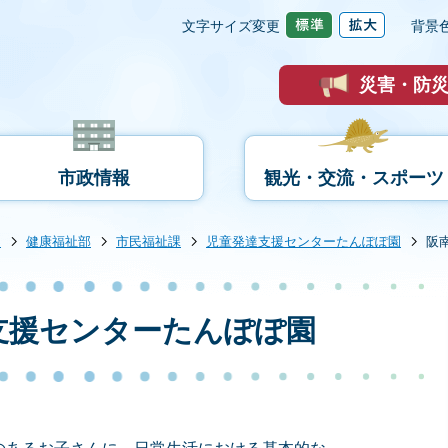
文字サイズ変更
背景
災害・防
市政情報
観光・交流・スポーツ
内
健康福祉部
市民福祉課
児童発達支援センターたんぽぽ園
阪
支援センターたんぽぽ園