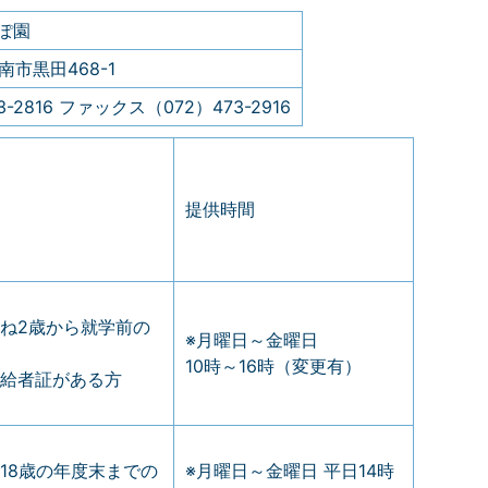
ぽ園
阪南市黒田468-1
-2816 ファックス（072）473-2916
提供時間
ね2歳から就学前の
※月曜日～金曜日
10時～16時（変更有）
給者証がある方
18歳の年度末までの
※月曜日～金曜日 平日14時