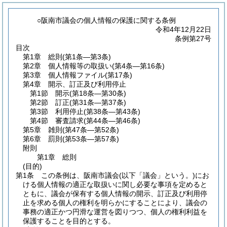
○阪南市議会の個人情報の保護に関する条例
令和4年12月22日
条例第27号
目次
第1章
総則
(第1条―第3条)
第2章
個人情報等の取扱い
(第4条―第16条)
第3章
個人情報ファイル
(第17条)
第4章
開示、訂正及び利用停止
第1節
開示
(第18条―第30条)
第2節
訂正
(第31条―第37条)
第3節
利用停止
(第38条―第43条)
第4節
審査請求
(第44条―第46条)
第5章
雑則
(第47条―第52条)
第6章
罰則
(第53条―第57条)
附則
第1章
総則
(目的)
第1条
この条例は、阪南市議会
(以下「議会」という。)
にお
ける個人情報の適正な取扱いに関し必要な事項を定めると
ともに、議会が保有する個人情報の開示、訂正及び利用停
止を求める個人の権利を明らかにすることにより、議会の
事務の適正かつ円滑な運営を図りつつ、個人の権利利益を
保護することを目的とする。