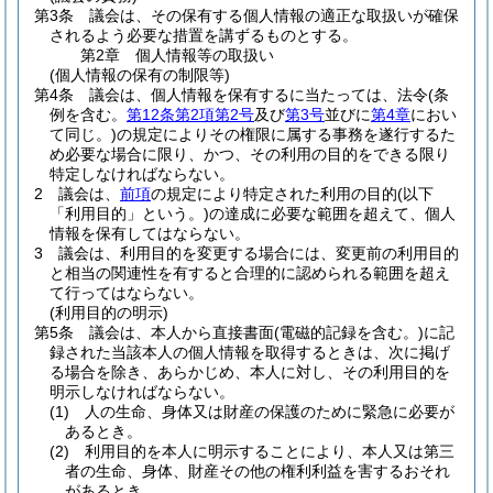
第3条
議会は、その保有する個人情報の適正な取扱いが確保
されるよう必要な措置を講ずるものとする。
第2章
個人情報等の取扱い
(個人情報の保有の制限等)
第4条
議会は、個人情報を保有するに当たっては、法令
(条
例を含む。
第12条第2項第2号
及び
第3号
並びに
第4章
におい
て同じ。)
の規定によりその権限に属する事務を遂行するた
め必要な場合に限り、かつ、その利用の目的をできる限り
特定しなければならない。
2
議会は、
前項
の規定により特定された利用の目的
(以下
「利用目的」という。)
の達成に必要な範囲を超えて、個人
情報を保有してはならない。
3
議会は、利用目的を変更する場合には、変更前の利用目的
と相当の関連性を有すると合理的に認められる範囲を超え
て行ってはならない。
(利用目的の明示)
第5条
議会は、本人から直接書面
(電磁的記録を含む。)
に記
録された当該本人の個人情報を取得するときは、次に掲げ
る場合を除き、あらかじめ、本人に対し、その利用目的を
明示しなければならない。
(1)
人の生命、身体又は財産の保護のために緊急に必要が
あるとき。
(2)
利用目的を本人に明示することにより、本人又は第三
者の生命、身体、財産その他の権利利益を害するおそれ
があるとき。