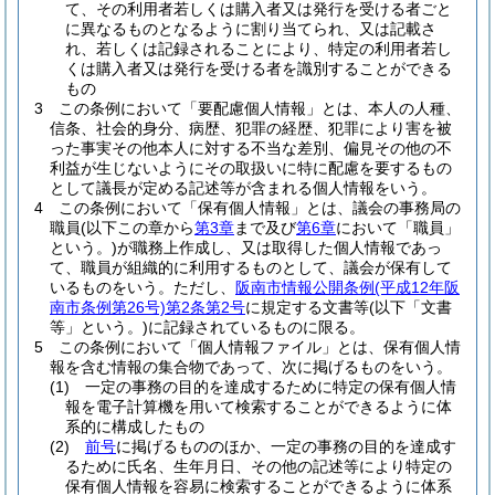
て、その利用者若しくは購入者又は発行を受ける者ごと
に異なるものとなるように割り当てられ、又は記載さ
れ、若しくは記録されることにより、特定の利用者若し
くは購入者又は発行を受ける者を識別することができる
もの
3
この条例において「要配慮個人情報」とは、本人の人種、
信条、社会的身分、病歴、犯罪の経歴、犯罪により害を被
った事実その他本人に対する不当な差別、偏見その他の不
利益が生じないようにその取扱いに特に配慮を要するもの
として議長が定める記述等が含まれる個人情報をいう。
4
この条例において「保有個人情報」とは、議会の事務局の
職員
(以下この章から
第3章
まで及び
第6章
において「職員」
という。)
が職務上作成し、又は取得した個人情報であっ
て、職員が組織的に利用するものとして、議会が保有して
いるものをいう。
ただし、
阪南市情報公開条例
(平成12年阪
南市条例第26号)
第2条第2号
に規定する文書等
(以下「文書
等」という。)
に記録されているものに限る。
5
この条例において「個人情報ファイル」とは、保有個人情
報を含む情報の集合物であって、次に掲げるものをいう。
(1)
一定の事務の目的を達成するために特定の保有個人情
報を電子計算機を用いて検索することができるように体
系的に構成したもの
(2)
前号
に掲げるもののほか、一定の事務の目的を達成す
るために氏名、生年月日、その他の記述等により特定の
保有個人情報を容易に検索することができるように体系