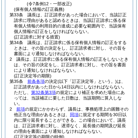
(令7条例12・一部改正)
(保有個人情報の訂正義務)
第33条
議長は、訂正請求があった場合において、当該訂正
請求に理由があると認めるときは、当該訂正請求に係る保
有個人情報の利用目的の達成に必要な範囲内で、当該保有
個人情報の訂正をしなければならない。
(訂正請求に対する措置)
第34条
議長は、訂正請求に係る保有個人情報の訂正をする
ときは、その旨の決定をし、訂正請求者に対し、その旨を
書面により通知しなければならない。
2
議長は、訂正請求に係る保有個人情報の訂正をしないとき
は、その旨の決定をし、訂正請求者に対し、その旨を書面
により通知しなければならない。
(訂正決定等の期限)
第35条
前条各項
の決定
(以下「訂正決定等」という。)
は、
訂正請求があった日から14日以内にしなければならない。
ただし、
第32条第3項
の規定により補正を求めた場合にあ
っては、当該補正に要した日数は、当該期間に算入しな
い。
2
前項
の規定にかかわらず、議長は、事務処理上の困難その
他正当な理由があるときは、
同項
に規定する期間を30日以
内に限り延長することができる。
この場合において、議長
は、訂正請求者に対し、遅滞なく、延長後の期間及び延長
の理由を書面により通知しなければならない。
(訂正決定等の期限の特例)