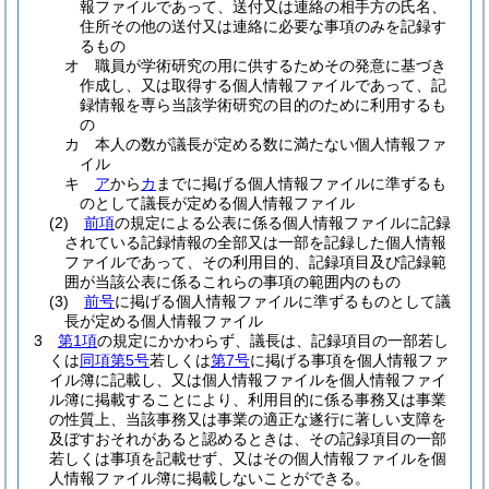
報ファイルであって、送付又は連絡の相手方の氏名、
住所その他の送付又は連絡に必要な事項のみを記録す
るもの
オ
職員が学術研究の用に供するためその発意に基づき
作成し、又は取得する個人情報ファイルであって、記
録情報を専ら当該学術研究の目的のために利用するも
の
カ
本人の数が議長が定める数に満たない個人情報ファ
イル
キ
ア
から
カ
までに掲げる個人情報ファイルに準ずるも
のとして議長が定める個人情報ファイル
(2)
前項
の規定による公表に係る個人情報ファイルに記録
されている記録情報の全部又は一部を記録した個人情報
ファイルであって、その利用目的、記録項目及び記録範
囲が当該公表に係るこれらの事項の範囲内のもの
(3)
前号
に掲げる個人情報ファイルに準ずるものとして議
長が定める個人情報ファイル
3
第1項
の規定にかかわらず、議長は、記録項目の一部若し
くは
同項第5号
若しくは
第7号
に掲げる事項を個人情報ファ
イル簿に記載し、又は個人情報ファイルを個人情報ファイ
ル簿に掲載することにより、利用目的に係る事務又は事業
の性質上、当該事務又は事業の適正な遂行に著しい支障を
及ぼすおそれがあると認めるときは、その記録項目の一部
若しくは事項を記載せず、又はその個人情報ファイルを個
人情報ファイル簿に掲載しないことができる。