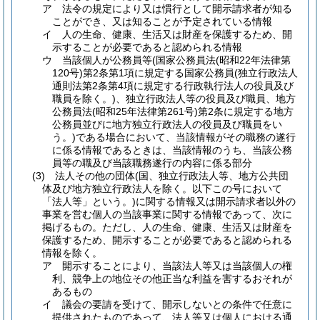
ア
法令の規定により又は慣行として開示請求者が知る
ことができ、又は知ることが予定されている情報
イ
人の生命、健康、生活又は財産を保護するため、開
示することが必要であると認められる情報
ウ
当該個人が公務員等
(国家公務員法
(昭和22年法律第
120号)
第2条第1項に規定する国家公務員
(独立行政法人
通則法第2条第4項に規定する行政執行法人の役員及び
職員を除く。)
、独立行政法人等の役員及び職員、地方
公務員法
(昭和25年法律第261号)
第2条に規定する地方
公務員並びに地方独立行政法人の役員及び職員をい
う。)
である場合において、当該情報がその職務の遂行
に係る情報であるときは、当該情報のうち、当該公務
員等の職及び当該職務遂行の内容に係る部分
(3)
法人その他の団体
(国、独立行政法人等、地方公共団
体及び地方独立行政法人を除く。以下この号において
「法人等」という。)
に関する情報又は開示請求者以外の
事業を営む個人の当該事業に関する情報であって、次に
掲げるもの。
ただし、人の生命、健康、生活又は財産を
保護するため、開示することが必要であると認められる
情報を除く。
ア
開示することにより、当該法人等又は当該個人の権
利、競争上の地位その他正当な利益を害するおそれが
あるもの
イ
議会の要請を受けて、開示しないとの条件で任意に
提供されたものであって、法人等又は個人における通