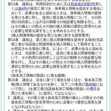
第13条
議長は、利用目的のために又は
前条第2項第3号
若し
くは
第4号
の規定に基づき、保有個人情報を提供する場合に
おいて、必要があると認めるときは、保有個人情報の提供
を受ける者に対し、提供に係る個人情報について、その利
用の目的若しくは方法の制限その他必要な制限を付し、又
はその漏えいの防止その他の個人情報の適切な管理のため
に必要な措置を講ずることを求めるものとする。
(個人関連情報の提供を受ける者に対する措置要求)
第14条
議長は、第三者に個人関連情報を提供する場合
(当該
第三者が当該個人関連情報を個人情報として取得すること
が想定される場合に限る。)
において、必要があると認める
ときは、当該第三者に対し、提供に係る個人関連情報につ
いて、その利用の目的若しくは方法の制限その他必要な制
限を付し、又はその漏えいの防止その他の個人関連情報の
適切な管理のために必要な措置を講ずることを求めるもの
とする。
(仮名加工情報の取扱いに係る義務)
第15条
議会は、法令に基づく場合を除くほか、仮名加工情
報
(個人情報であるものを除く。以下この条及び
第49条
にお
いて同じ。)
を第三者
(当該仮名加工情報の取扱いの委託を
受けた者を除く。)
に提供してはならない。
2
議長は、その取り扱う仮名加工情報の漏えいの防止その他
仮名加工情報の安全管理のために必要かつ適切な措置を講
じなければならない。