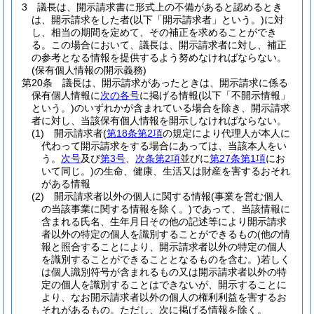
3
議長は、開示請求書に形式上の不備があると認めるとき
は、開示請求をした者
(以下「開示請求者」という。)
に対
し、相当の期間を定めて、その補正を求めることができ
る。
この場合において、議長は、開示請求者に対し、補正
の参考となる情報を提供するよう努めなければならない。
(保有個人情報の開示義務)
第20条
議長は、開示請求があったときは、開示請求に係る
保有個人情報に
次の各号
に掲げる情報
(以下「不開示情報」
という。)
のいずれかが含まれている場合を除き、開示請求
者に対し、当該保有個人情報を開示しなければならない。
(1)
開示請求者
(
第18条第2項
の規定により代理人が本人に
代わって開示請求をする場合にあっては、当該本人をい
う。
次号
及び
第3号
、
次条第2項
並びに
第27条第1項
にお
いて同じ。)
の生命、健康、生活又は財産を害するおそれ
がある情報
(2)
開示請求者以外の個人に関する情報
(事業を営む個人
の当該事業に関する情報を除く。)
であって、当該情報に
含まれる氏名、生年月日その他の記述等により開示請求
者以外の特定の個人を識別することができるもの
(他の情
報と照合することにより、開示請求者以外の特定の個人
を識別することができることとなるものを含む。)
若しく
は個人識別符号が含まれるもの又は開示請求者以外の特
定の個人を識別することはできないが、開示することに
より、なお開示請求者以外の個人の権利利益を害するお
それがあるもの。
ただし、次に掲げる情報を除く。