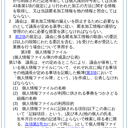
から削除された記述等若しくは個人識別符号若しくは法第
43条第1項の規定により行われた加工の方法に関する情報
を取得し、又は当該匿名加工情報を他の情報と照合しては
ならない。
2
議会は、匿名加工情報の漏えいを防止するために必要なも
のとして議長が定める基準に従い、匿名加工情報の適切な
管理のために必要な措置を講じなければならない。
3
前2項
の規定は、議会に係る匿名加工情報の取扱いの委託
(2以上の段階にわたる委託を含む。)
を受けた者が受託した
業務を行う場合について準用する。
第3章
個人情報ファイル
(個人情報ファイル簿の作成及び公表)
第17条
議長は、その定めるところにより、議会が保有して
いる個人情報ファイルについて、それぞれ次に掲げる事項
その他議長が定める事項を記載した帳簿
(
第3項
において
「個人情報ファイル簿」という。)
を作成し、公表しなけれ
ばならない。
(1)
個人情報ファイルの名称
(2)
個人情報ファイルが利用に供される事務をつかさどる
組織の名称
(3)
個人情報ファイルの利用目的
(4)
個人情報ファイルに記録される項目
(以下この条にお
いて「記録項目」という。)
及び本人
(他の個人の氏名、
生年月日その他の記述等によらないで検索し得る者に限
る。
次項第1号カ
において同じ。)
として個人情報ファイ