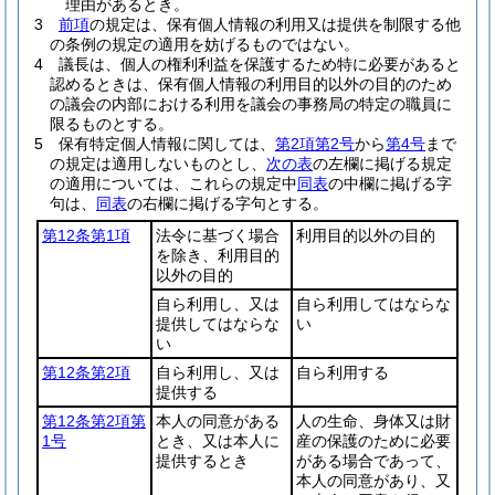
理由があるとき。
3
前項
の規定は、保有個人情報の利用又は提供を制限する他
の条例の規定の適用を妨げるものではない。
4
議長は、個人の権利利益を保護するため特に必要があると
認めるときは、保有個人情報の利用目的以外の目的のため
の議会の内部における利用を議会の事務局の特定の職員に
限るものとする。
5
保有特定個人情報に関しては、
第2項第2号
から
第4号
まで
の規定は適用しないものとし、
次の表
の左欄に掲げる規定
の適用については、これらの規定中
同表
の中欄に掲げる字
句は、
同表
の右欄に掲げる字句とする。
第12条第1項
法令に基づく場合
利用目的以外の目的
を除き、利用目的
以外の目的
自ら利用し、又は
自ら利用してはならな
提供してはならな
い
い
第12条第2項
自ら利用し、又は
自ら利用する
提供する
第12条第2項第
本人の同意がある
人の生命、身体又は財
1号
とき、又は本人に
産の保護のために必要
提供するとき
がある場合であって、
本人の同意があり、又