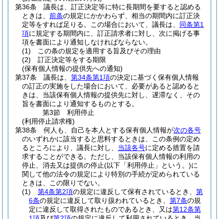
第36条
議長は、訂正決定等に特に長期間を要すると認める
ときは、
前条
の規定にかかわらず、相当の期間内に訂正決
定等をすれば足りる。
この場合において、議長は、
同条第1
項
に規定する期間内に、訂正請求者に対し、次に掲げる事
項を書面により通知しなければならない。
(1)
この条の規定を適用する旨及びその理由
(2)
訂正決定等をする期限
(保有個人情報の提供先への通知)
第37条
議長は、
第34条第1項
の決定に基づく保有個人情報
の訂正の実施をした場合において、必要があると認めると
きは、当該保有個人情報の提供先に対し、遅滞なく、その
旨を書面により通知するものとする。
第3節
利用停止
(利用停止請求権)
第38条
何人も、自己を本人とする保有個人情報が
次の各号
のいずれかに該当すると思料するときは、この条例の定め
るところにより、議長に対し、
当該各号
に定める措置を請
求することができる。
ただし、当該保有個人情報の利用の
停止、消去又は提供の停止
(以下「利用停止」という。)
に
関して他の法令の規定により特別の手続が定められている
ときは、この限りでない。
(1)
第4条第2項
の規定に違反して保有されているとき、
第
6条
の規定に違反して取り扱われているとき、
第7条
の規
定に違反して取得されたものであるとき、又は
第12条第
1項
及び
第2項
の規定に違反して利用されているとき 当