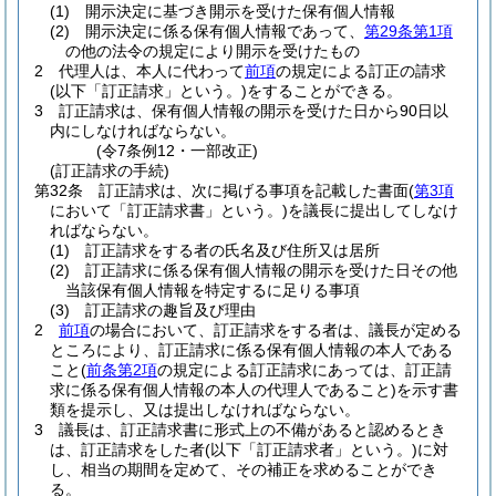
(1)
開示決定に基づき開示を受けた保有個人情報
(2)
開示決定に係る保有個人情報であって、
第29条第1項
の他の法令の規定により開示を受けたもの
2
代理人は、本人に代わって
前項
の規定による訂正の請求
(以下「訂正請求」という。)
をすることができる。
3
訂正請求は、保有個人情報の開示を受けた日から90日以
内にしなければならない。
(令7条例12・一部改正)
(訂正請求の手続)
第32条
訂正請求は、次に掲げる事項を記載した書面
(
第3項
において「訂正請求書」という。)
を議長に提出してしなけ
ればならない。
(1)
訂正請求をする者の氏名及び住所又は居所
(2)
訂正請求に係る保有個人情報の開示を受けた日その他
当該保有個人情報を特定するに足りる事項
(3)
訂正請求の趣旨及び理由
2
前項
の場合において、訂正請求をする者は、議長が定める
ところにより、訂正請求に係る保有個人情報の本人である
こと
(
前条第2項
の規定による訂正請求にあっては、訂正請
求に係る保有個人情報の本人の代理人であること)
を示す書
類を提示し、又は提出しなければならない。
3
議長は、訂正請求書に形式上の不備があると認めるとき
は、訂正請求をした者
(以下「訂正請求者」という。)
に対
し、相当の期間を定めて、その補正を求めることができ
る。