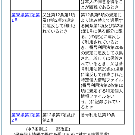
は本人の同意を得るこ
とが困難であるとき
第38条第1項第
又は第12条第1項
第12条第5項の規定に
1号
及び第2項の規定
より読み替えて適用す
に違反して利用さ
る同条第1項及び第2項
れているとき
(第1号に係る部分に限
る。)
の規定に違反し
て利用されていると
き、番号利用法第20条
の規定に違反して収集
され、若しくは保管さ
れているとき、又は番
号利用法第29条の規定
に違反して作成された
特定個人情報ファイル
(番号利用法第2条第10
項に規定する特定個人
情報ファイルをい
う。)
に記録されてい
るとき
第38条第1項第
第12条第1項及び
番号利用法第19条
2号
第2項
(令7条例12・一部改正)
(保有個人情報の提供を受ける者に対する措置要求)