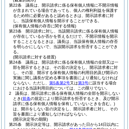
(裁量的開示)
第22条
議長は、開示請求に係る保有個人情報に不開示情報
が含まれている場合であっても、個人の権利利益を保護す
るため特に必要があると認めるときは、開示請求者に対
し、当該保有個人情報を開示することができる。
(保有個人情報の存否に関する情報)
第23条
開示請求に対し、当該開示請求に係る保有個人情報
が存在しているか否かを答えるだけで、不開示情報を開示
することとなるときは、議長は、当該保有個人情報の存否
を明らかにしないで、当該開示請求を拒否することができ
る。
(開示請求に対する措置)
第24条
議長は、開示請求に係る保有個人情報の全部又は一
部を開示するときは、その旨の決定をし、開示請求者に対
し、その旨、開示する保有個人情報の利用目的及び開示の
実施に関し議長が定める事項を書面により通知しなければ
ならない。
ただし、
第5条第2号
又は
第3号
に該当する場合
における当該利用目的については、この限りでない。
2
議長は、開示請求に係る保有個人情報の全部を開示しない
とき
(
前条
の規定により開示請求を拒否するとき、及び開示
請求に係る保有個人情報を保有していないときを含む。)
は、開示をしない旨の決定をし、開示請求者に対し、その
旨を書面により通知しなければならない。
(開示決定等の期限)
第25条
開示決定等は、開示請求があった日から14日以内に