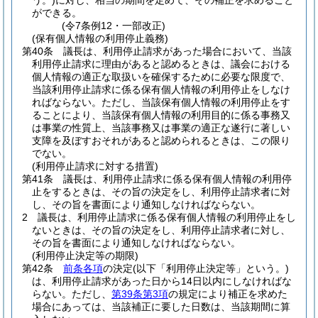
う。)
に対し、相当の期間を定めて、その補正を求めること
ができる。
(令7条例12・一部改正)
(保有個人情報の利用停止義務)
第40条
議長は、利用停止請求があった場合において、当該
利用停止請求に理由があると認めるときは、議会における
個人情報の適正な取扱いを確保するために必要な限度で、
当該利用停止請求に係る保有個人情報の利用停止をしなけ
ればならない。
ただし、当該保有個人情報の利用停止をす
ることにより、当該保有個人情報の利用目的に係る事務又
は事業の性質上、当該事務又は事業の適正な遂行に著しい
支障を及ぼすおそれがあると認められるときは、この限り
でない。
(利用停止請求に対する措置)
第41条
議長は、利用停止請求に係る保有個人情報の利用停
止をするときは、その旨の決定をし、利用停止請求者に対
し、その旨を書面により通知しなければならない。
2
議長は、利用停止請求に係る保有個人情報の利用停止をし
ないときは、その旨の決定をし、利用停止請求者に対し、
その旨を書面により通知しなければならない。
(利用停止決定等の期限)
第42条
前条各項
の決定
(以下「利用停止決定等」という。)
は、利用停止請求があった日から14日以内にしなければな
らない。
ただし、
第39条第3項
の規定により補正を求めた
場合にあっては、当該補正に要した日数は、当該期間に算