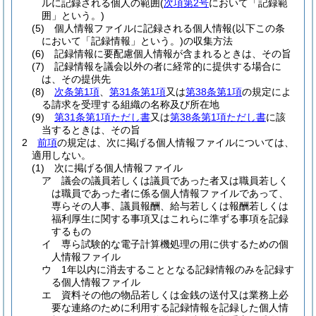
ルに記録される個人の範囲
(
次項第2号
において「記録範
囲」という。)
(5)
個人情報ファイルに記録される個人情報
(以下この条
において「記録情報」という。)
の収集方法
(6)
記録情報に要配慮個人情報が含まれるときは、その旨
(7)
記録情報を議会以外の者に経常的に提供する場合に
は、その提供先
(8)
次条第1項
、
第31条第1項
又は
第38条第1項
の規定によ
る請求を受理する組織の名称及び所在地
(9)
第31条第1項ただし書
又は
第38条第1項ただし書
に該
当するときは、その旨
2
前項
の規定は、次に掲げる個人情報ファイルについては、
適用しない。
(1)
次に掲げる個人情報ファイル
ア
議会の議員若しくは議員であった者又は職員若しく
は職員であった者に係る個人情報ファイルであって、
専らその人事、議員報酬、給与若しくは報酬若しくは
福利厚生に関する事項又はこれらに準ずる事項を記録
するもの
イ
専ら試験的な電子計算機処理の用に供するための個
人情報ファイル
ウ
1年以内に消去することとなる記録情報のみを記録す
る個人情報ファイル
エ
資料その他の物品若しくは金銭の送付又は業務上必
要な連絡のために利用する記録情報を記録した個人情