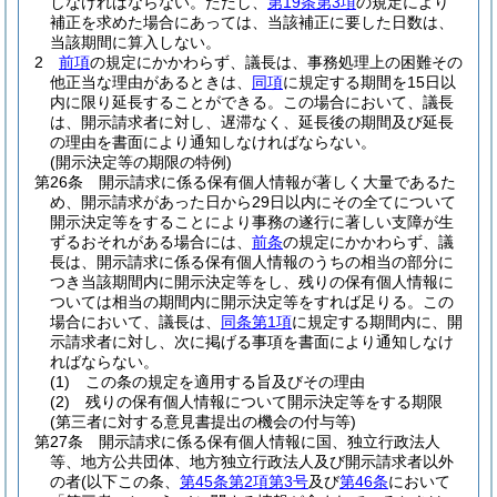
しなければならない。
ただし、
第19条第3項
の規定により
補正を求めた場合にあっては、当該補正に要した日数は、
当該期間に算入しない。
2
前項
の規定にかかわらず、議長は、事務処理上の困難その
他正当な理由があるときは、
同項
に規定する期間を15日以
内に限り延長することができる。
この場合において、議長
は、開示請求者に対し、遅滞なく、延長後の期間及び延長
の理由を書面により通知しなければならない。
(開示決定等の期限の特例)
第26条
開示請求に係る保有個人情報が著しく大量であるた
め、開示請求があった日から29日以内にその全てについて
開示決定等をすることにより事務の遂行に著しい支障が生
ずるおそれがある場合には、
前条
の規定にかかわらず、議
長は、開示請求に係る保有個人情報のうちの相当の部分に
つき当該期間内に開示決定等をし、残りの保有個人情報に
ついては相当の期間内に開示決定等をすれば足りる。
この
場合において、議長は、
同条第1項
に規定する期間内に、開
示請求者に対し、次に掲げる事項を書面により通知しなけ
ればならない。
(1)
この条の規定を適用する旨及びその理由
(2)
残りの保有個人情報について開示決定等をする期限
(第三者に対する意見書提出の機会の付与等)
第27条
開示請求に係る保有個人情報に国、独立行政法人
等、地方公共団体、地方独立行政法人及び開示請求者以外
の者
(以下この条、
第45条第2項第3号
及び
第46条
において