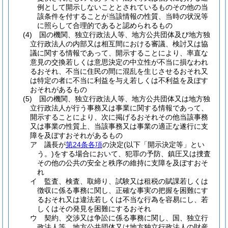
例として開示しないこととされているものその他の当
該条件を付することが当該情報の性質、当時の状況等
に照らして合理的であると認められるもの
(4)
国の機関、独立行政法人等、地方公共団体及び地方独
立行政法人の内部又は相互間における審議、検討又は協
議に関する情報であって、開示することにより、率直な
意見の交換若しくは意思決定の中立性が不当に損なわれ
るおそれ、不当に住民の間に混乱を生じさせるおそれ又
は特定の者に不当に利益を与え若しくは不利益を及ぼす
おそれがあるもの
(5)
国の機関、独立行政法人等、地方公共団体又は地方独
立行政法人が行う事務又は事業に関する情報であって、
開示することにより、次に掲げるおそれその他当該事務
又は事業の性質上、当該事務又は事業の適正な遂行に支
障を及ぼすおそれがあるもの
ア
議長が
第24条各項
の決定
(以下「開示決定等」とい
う。)
をする場合において、犯罪の予防、鎮圧又は捜査
その他の公共の安全と秩序の維持に支障を及ぼすおそ
れ
イ
監査、検査、取締り、試験又は租税の賦課若しくは
徴収に係る事務に関し、正確な事実の把握を困難にす
るおそれ又は違法若しくは不当な行為を容易にし、若
しくはその発見を困難にするおそれ
ウ
契約、交渉又は争訟に係る事務に関し、国、独立行
政法人等、地方公共団体又は地方独立行政法人の財産