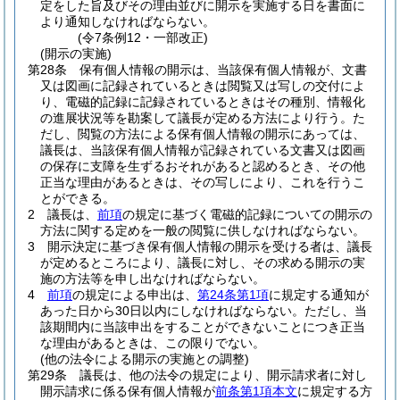
定をした旨及びその理由並びに開示を実施する日を書面に
より通知しなければならない。
(令7条例12・一部改正)
(開示の実施)
第28条
保有個人情報の開示は、当該保有個人情報が、文書
又は図画に記録されているときは閲覧又は写しの交付によ
り、電磁的記録に記録されているときはその種別、情報化
の進展状況等を勘案して議長が定める方法により行う。
た
だし、閲覧の方法による保有個人情報の開示にあっては、
議長は、当該保有個人情報が記録されている文書又は図画
の保存に支障を生ずるおそれがあると認めるとき、その他
正当な理由があるときは、その写しにより、これを行うこ
とができる。
2
議長は、
前項
の規定に基づく電磁的記録についての開示の
方法に関する定めを一般の閲覧に供しなければならない。
3
開示決定に基づき保有個人情報の開示を受ける者は、議長
が定めるところにより、議長に対し、その求める開示の実
施の方法等を申し出なければならない。
4
前項
の規定による申出は、
第24条第1項
に規定する通知が
あった日から30日以内にしなければならない。
ただし、当
該期間内に当該申出をすることができないことにつき正当
な理由があるときは、この限りでない。
(他の法令による開示の実施との調整)
第29条
議長は、他の法令の規定により、開示請求者に対し
開示請求に係る保有個人情報が
前条第1項本文
に規定する方