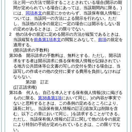
法と同一の方法で開示することとされている場合
(開示の期
間が定められている場合にあっては、当該期間内に限る。)
には、
同項本文
の規定にかかわらず、当該保有個人情報に
ついては、当該同一の方法による開示を行わない。
ただ
し、当該他の法令の規定に一定の場合には開示をしない旨
の定めがあるときは、この限りでない。
2
他の法令の規定に定める開示の方法が縦覧であるときは、
当該縦覧を
前条第1項本文
の閲覧とみなして、
前項
の規定を
適用する。
(開示請求の手数料)
第30条
開示請求の手数料は、無料とする。
ただし、開示請
求をする者は開示請求に係る保有個人情報が記録されてい
る地方公共団体等公文書の写しの交付を受ける場合は、当
該写しの作成その他の交付に要する費用を負担しなければ
ならない。
第2節
訂正
(訂正請求権)
第31条
何人も、自己を本人とする保有個人情報
(次に掲げる
ものに限る。
第38条第1項
において同じ。)
の内容が事実で
ないと思料するときは、この条例の定めるところにより、
議長に対し、当該保有個人情報の訂正
(追加又は削除を含
む。以下この章において同じ。)
を請求することができる。
ただし、当該保有個人情報の訂正に関して他の法令の規定
により特別の手続が定められているときは、この限りでな
い。