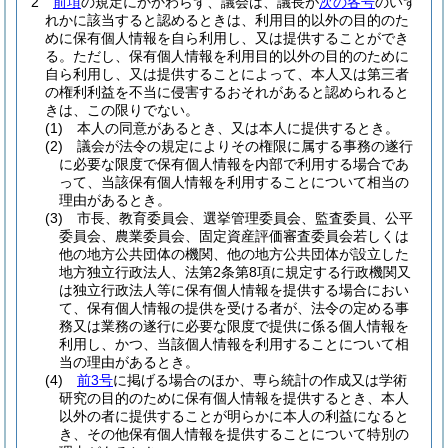
2
前項
の規定にかかわらず、議会は、議長が
次の各号
のいず
れかに該当すると認めるときは、利用目的以外の目的のた
めに保有個人情報を自ら利用し、又は提供することができ
る。
ただし、保有個人情報を利用目的以外の目的のために
自ら利用し、又は提供することによって、本人又は第三者
の権利利益を不当に侵害するおそれがあると認められると
きは、この限りでない。
(1)
本人の同意があるとき、又は本人に提供するとき。
(2)
議会が法令の規定によりその権限に属する事務の遂行
に必要な限度で保有個人情報を内部で利用する場合であ
って、当該保有個人情報を利用することについて相当の
理由があるとき。
(3)
市長、教育委員会、選挙管理委員会、監査委員、公平
委員会、農業委員会、固定資産評価審査委員会若しくは
他の地方公共団体の機関、他の地方公共団体が設立した
地方独立行政法人、法第2条第8項に規定する行政機関又
は独立行政法人等に保有個人情報を提供する場合におい
て、保有個人情報の提供を受ける者が、法令の定める事
務又は業務の遂行に必要な限度で提供に係る個人情報を
利用し、かつ、当該個人情報を利用することについて相
当の理由があるとき。
(4)
前3号
に掲げる場合のほか、専ら統計の作成又は学術
研究の目的のために保有個人情報を提供するとき、本人
以外の者に提供することが明らかに本人の利益になると
き、その他保有個人情報を提供することについて特別の