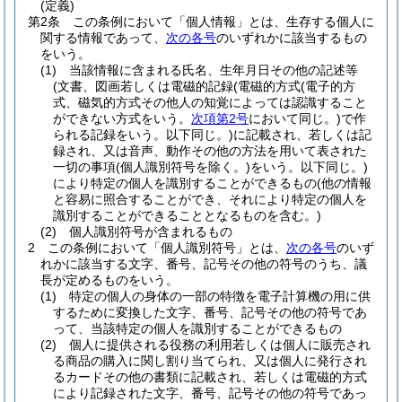
(定義)
第2条
この条例において「個人情報」とは、生存する個人に
関する情報であって、
次の各号
のいずれかに該当するもの
をいう。
(1)
当該情報に含まれる氏名、生年月日その他の記述等
(文書、図画若しくは電磁的記録
(電磁的方式
(電子的方
式、磁気的方式その他人の知覚によっては認識すること
ができない方式をいう。
次項第2号
において同じ。)
で作
られる記録をいう。以下同じ。)
に記載され、若しくは記
録され、又は音声、動作その他の方法を用いて表された
一切の事項
(個人識別符号を除く。)
をいう。以下同じ。)
により特定の個人を識別することができるもの
(他の情報
と容易に照合することができ、それにより特定の個人を
識別することができることとなるものを含む。)
(2)
個人識別符号が含まれるもの
2
この条例において「個人識別符号」とは、
次の各号
のいず
れかに該当する文字、番号、記号その他の符号のうち、議
長が定めるものをいう。
(1)
特定の個人の身体の一部の特徴を電子計算機の用に供
するために変換した文字、番号、記号その他の符号であ
って、当該特定の個人を識別することができるもの
(2)
個人に提供される役務の利用若しくは個人に販売され
る商品の購入に関し割り当てられ、又は個人に発行され
るカードその他の書類に記載され、若しくは電磁的方式
により記録された文字、番号、記号その他の符号であっ