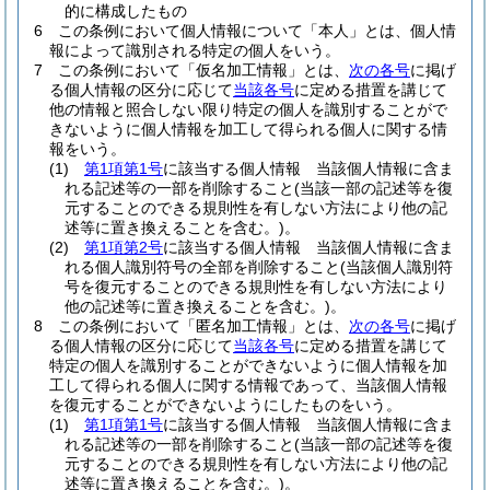
的に構成したもの
6
この条例において個人情報について「本人」とは、個人情
報によって識別される特定の個人をいう。
7
この条例において「仮名加工情報」とは、
次の各号
に掲げ
る個人情報の区分に応じて
当該各号
に定める措置を講じて
他の情報と照合しない限り特定の個人を識別することがで
きないように個人情報を加工して得られる個人に関する情
報をいう。
(1)
第1項第1号
に該当する個人情報 当該個人情報に含ま
れる記述等の一部を削除すること
(当該一部の記述等を復
元することのできる規則性を有しない方法により他の記
述等に置き換えることを含む。)
。
(2)
第1項第2号
に該当する個人情報 当該個人情報に含ま
れる個人識別符号の全部を削除すること
(当該個人識別符
号を復元することのできる規則性を有しない方法により
他の記述等に置き換えることを含む。)
。
8
この条例において「匿名加工情報」とは、
次の各号
に掲げ
る個人情報の区分に応じて
当該各号
に定める措置を講じて
特定の個人を識別することができないように個人情報を加
工して得られる個人に関する情報であって、当該個人情報
を復元することができないようにしたものをいう。
(1)
第1項第1号
に該当する個人情報 当該個人情報に含ま
れる記述等の一部を削除すること
(当該一部の記述等を復
元することのできる規則性を有しない方法により他の記
述等に置き換えることを含む。)
。