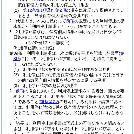
該保有個人情報の利用の停止又は消去
(2)
第12条第1項
及び
第2項
の規定に違反して提供されてい
るとき 当該保有個人情報の提供の停止
2
代理人は、本人に代わって
前項
の規定による利用停止の請
求
(以下「利用停止請求」という。)
をすることができる。
3
利用停止請求は、保有個人情報の開示を受けた日から90
日以内にしなければならない。
(令7条例12・一部改正)
(利用停止請求の手続)
第39条
利用停止請求は、次に掲げる事項を記載した書面
(
第
3項
において「利用停止請求書」という。)
を議長に提出し
てしなければならない。
(1)
利用停止請求をする者の氏名及び住所又は居所
(2)
利用停止請求に係る保有個人情報の開示を受けた日そ
の他当該保有個人情報を特定するに足りる事項
(3)
利用停止請求の趣旨及び理由
2
前項
の場合において、利用停止請求をする者は、議長が定
めるところにより、利用停止請求に係る保有個人情報の本
人であること
(
前条第2項
の規定による利用停止請求にあっ
ては、利用停止請求に係る保有個人情報の本人の代理人で
あること)
を示す書類を提示し、又は提出しなければならな
い。
3
議長は、利用停止請求書に形式上の不備があると認めると
きは、利用停止請求をした者
(以下「利用停止請求者」とい