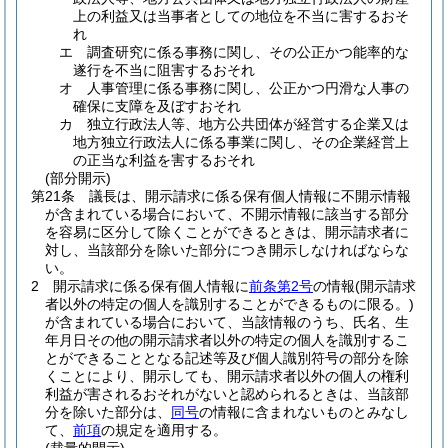
上の利益又は当事者としての地位を不当に害するおそ
れ
エ
調査研究に係る事務に関し、その公正かつ能率的な
遂行を不当に阻害するおそれ
オ
人事管理に係る事務に関し、公正かつ円滑な人事の
確保に支障を及ぼすおそれ
カ
独立行政法人等、地方公共団体が経営する企業又は
地方独立行政法人に係る事業に関し、その企業経営上
の正当な利益を害するおそれ
(部分開示)
第21条
議長は、開示請求に係る保有個人情報に不開示情報
が含まれている場合において、不開示情報に該当する部分
を容易に区分して除くことができるときは、開示請求者に
対し、当該部分を除いた部分につき開示しなければならな
い。
2
開示請求に係る保有個人情報に
前条第2号
の情報
(開示請求
者以外の特定の個人を識別することができるものに限る。)
が含まれている場合において、当該情報のうち、氏名、生
年月日その他の開示請求者以外の特定の個人を識別するこ
とができることとなる記述等及び個人識別符号の部分を除
くことにより、開示しても、開示請求者以外の個人の権利
利益が害されるおそれがないと認められるときは、当該部
分を除いた部分は、
同号
の情報に含まれないものとみなし
て、
前項
の規定を適用する。