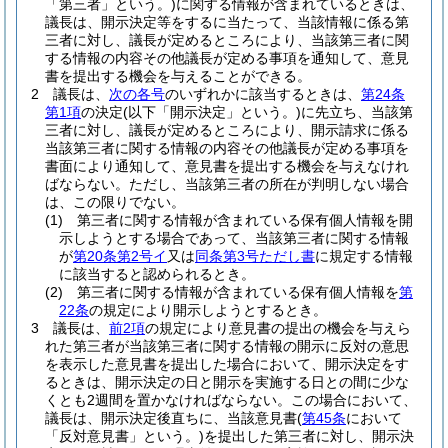
「第三者」という。)
に関する情報が含まれているときは、
議長は、開示決定等をするに当たって、当該情報に係る第
三者に対し、議長が定めるところにより、当該第三者に関
する情報の内容その他議長が定める事項を通知して、意見
書を提出する機会を与えることができる。
2
議長は、
次の各号
のいずれかに該当するときは、
第24条
第1項
の決定
(以下「開示決定」という。)
に先立ち、当該第
三者に対し、議長が定めるところにより、開示請求に係る
当該第三者に関する情報の内容その他議長が定める事項を
書面により通知して、意見書を提出する機会を与えなけれ
ばならない。
ただし、当該第三者の所在が判明しない場合
は、この限りでない。
(1)
第三者に関する情報が含まれている保有個人情報を開
示しようとする場合であって、当該第三者に関する情報
が
第20条第2号イ
又は
同条第3号ただし書
に規定する情報
に該当すると認められるとき。
(2)
第三者に関する情報が含まれている保有個人情報を
第
22条
の規定により開示しようとするとき。
3
議長は、
前2項
の規定により意見書の提出の機会を与えら
れた第三者が当該第三者に関する情報の開示に反対の意思
を表示した意見書を提出した場合において、開示決定をす
るときは、開示決定の日と開示を実施する日との間に少な
くとも2週間を置かなければならない。
この場合において、
議長は、開示決定後直ちに、当該意見書
(
第45条
において
「反対意見書」という。)
を提出した第三者に対し、開示決