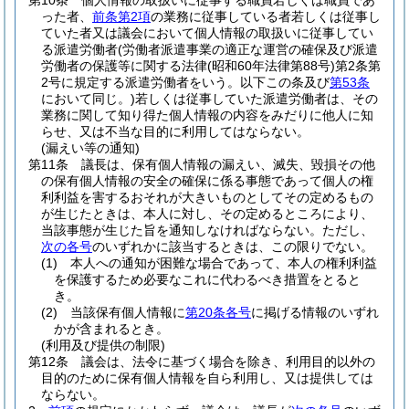
第10条
個人情報の取扱いに従事する職員若しくは職員であ
った者、
前条第2項
の業務に従事している者若しくは従事し
ていた者又は議会において個人情報の取扱いに従事してい
る派遣労働者
(労働者派遣事業の適正な運営の確保及び派遣
労働者の保護等に関する法律
(昭和60年法律第88号)
第2条第
2号に規定する派遣労働者をいう。以下この条及び
第53条
において同じ。)
若しくは従事していた派遣労働者は、その
業務に関して知り得た個人情報の内容をみだりに他人に知
らせ、又は不当な目的に利用してはならない。
(漏えい等の通知)
第11条
議長は、保有個人情報の漏えい、滅失、毀損その他
の保有個人情報の安全の確保に係る事態であって個人の権
利利益を害するおそれが大きいものとしてその定めるもの
が生じたときは、本人に対し、その定めるところにより、
当該事態が生じた旨を通知しなければならない。
ただし、
次の各号
のいずれかに該当するときは、この限りでない。
(1)
本人への通知が困難な場合であって、本人の権利利益
を保護するため必要なこれに代わるべき措置をとると
き。
(2)
当該保有個人情報に
第20条各号
に掲げる情報のいずれ
かが含まれるとき。
(利用及び提供の制限)
第12条
議会は、法令に基づく場合を除き、利用目的以外の
目的のために保有個人情報を自ら利用し、又は提供しては
ならない。