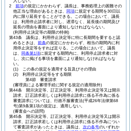
入しない。
2
前項
の規定にかかわらず、議長は、事務処理上の困難その
他正当な理由があるときは、
同項
に規定する期間を30日以
内に限り延長することができる。
この場合において、議長
は、利用停止請求者に対し、遅滞なく、延長後の期間及び
延長の理由を書面により通知しなければならない。
(利用停止決定等の期限の特例)
第43条
議長は、利用停止決定等に特に長期間を要すると認
めるときは、
前条
の規定にかかわらず、相当の期間内に利
用停止決定等をすれば足りる。
この場合において、議長
は、
同条第1項
に規定する期間内に、利用停止請求者に対
し、次に掲げる事項を書面により通知しなければならな
い。
(1)
この条の規定を適用する旨及びその理由
(2)
利用停止決定等をする期限
第4節
審査請求
(審理員による審理手続に関する規定の適用除外)
第44条
開示決定等、訂正決定等、利用停止決定等又は開示
請求、訂正請求若しくは利用停止請求に係る不作為に係る
審査請求については、行政不服審査法
(平成26年法律第68
号)
第9条第1項の規定は、適用しない。
(審査会への諮問)
第45条
開示決定等、訂正決定等、利用停止決定等又は開示
請求、訂正請求若しくは利用停止請求に係る不作為につい
て審査請求があったときは、議長は、
次の各号
のいずれか