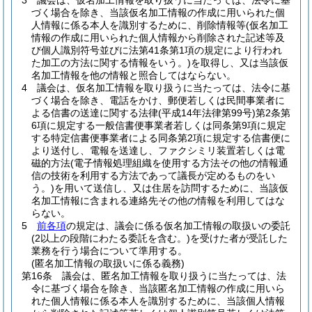
3
議会は、仮名加工情報を取り扱うに当たっては、法令に基
づく場合を除き、当該仮名加工情報の作成に用いられた個
人情報に係る本人を識別するために、削除情報等
(仮名加工
情報の作成に用いられた個人情報から削除された記述等及
び個人識別符号並びに法第41条第1項の規定により行われ
た加工の方法に関する情報をいう。)
を取得し、又は当該仮
名加工情報を他の情報と照合してはならない。
4
議会は、仮名加工情報を取り扱うに当たっては、法令に基
づく場合を除き、電話をかけ、郵便若しくは民間事業者に
よる信書の送達に関する法律
(平成14年法律第99号)
第2条第
6項に規定する一般信書便事業者若しくは同条第9項に規定
する特定信書便事業者による同条第2項に規定する信書便に
より送付し、電報を送達し、ファクシミリ装置若しくは電
磁的方法
(電子情報処理組織を使用する方法その他の情報通
信の技術を利用する方法であって議長が定めるものをい
う。)
を用いて送信し、又は住居を訪問するために、当該仮
名加工情報に含まれる連絡先その他の情報を利用してはな
らない。
5
前各項
の規定は、議会に係る仮名加工情報の取扱いの委託
(2以上の段階にわたる委託を含む。)
を受けた者が受託した
業務を行う場合について準用する。
(匿名加工情報の取扱いに係る義務)
第16条
議会は、匿名加工情報を取り扱うに当たっては、法
令に基づく場合を除き、当該匿名加工情報の作成に用いら
れた個人情報に係る本人を識別するために、当該個人情報