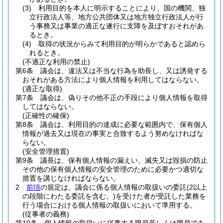
(3)
利用目的を本人に明示することにより、国の機関、独
立行政法人等、地方公共団体又は地方独立行政法人が行
う事務又は事業の適正な遂行に支障を及ぼすおそれがあ
るとき。
(4)
取得の状況からみて利用目的が明らかであると認めら
れるとき。
(不適正な利用の禁止)
第6条
議会は、違法又は不当な行為を助長し、又は誘発する
おそれがある方法により個人情報を利用してはならない。
(適正な取得)
第7条
議会は、偽りその他不正の手段により個人情報を取得
してはならない。
(正確性の確保)
第8条
議会は、利用目的の達成に必要な範囲内で、保有個人
情報が過去又は現在の事実と合致するよう努めなければな
らない。
(安全管理措置)
第9条
議長は、保有個人情報の漏えい、滅失又は毀損の防止
その他の保有個人情報の安全管理のために必要かつ適切な
措置を講じなければならない。
2
前項
の規定は、議会に係る個人情報の取扱いの委託
(2以上
の段階にわたる委託を含む。)
を受けた者が受託した業務を
行う場合における個人情報の取扱いにおいて準用する。
(従事者の義務)