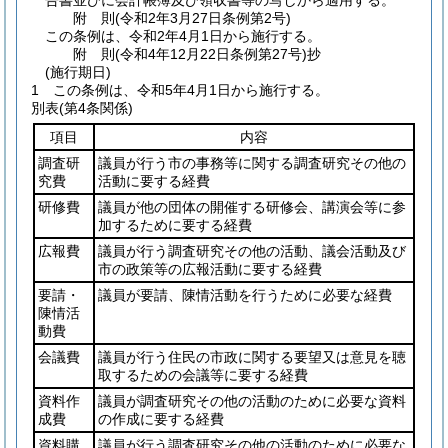
告書並びに会計帳簿及び領収書等の写しから適用する。
附
則
(令和2年3月27日
条例第2号)
この条例は、令和2年4月1日から施行する。
附
則
(令和4年12月22日
条例第27号)
抄
(施行期日)
1
この条例は、令和5年4月1日から施行する。
別表
(第4条関係)
項目
内容
調査研
議員が行う市の事務等に関する調査研究その他の
究費
活動に要する経費
研修費
議員が他の団体の開催する研修会、講演会等に参
加するために要する経費
広報費
議員が行う調査研究その他の活動、議会活動及び
市の政策等の広報活動に要する経費
要請・
議員が要請、陳情活動を行うために必要な経費
陳情活
動費
会議費
議員が行う住民の市政に関する要望又は意見を聴
取するための会議等に要する経費
資料作
議員が調査研究その他の活動のために必要な資料
成費
の作成に要する経費
資料購
議員が行う調査研究その他の活動のために必要な