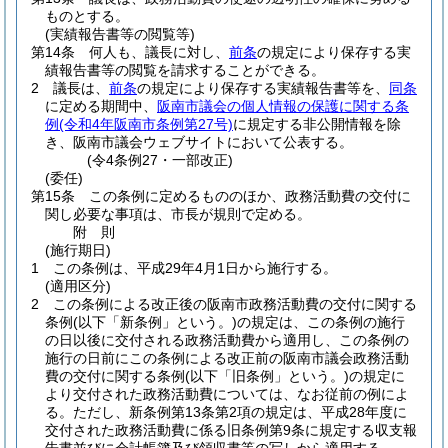
ものとする。
(実績報告書等の閲覧等)
第14条
何人も、議長に対し、
前条
の規定により保存する実
績報告書等の閲覧を請求することができる。
2
議長は、
前条
の規定により保存する実績報告書等を、
同条
に定める期間中、
阪南市議会の個人情報の保護に関する条
例
(令和4年阪南市条例第27号)
に規定する非公開情報を除
き、阪南市議会ウェブサイトにおいて公表する。
(令4条例27・一部改正)
(委任)
第15条
この条例に定めるもののほか、政務活動費の交付に
関し必要な事項は、市長が規則で定める。
附
則
(施行期日)
1
この条例は、平成29年4月1日から施行する。
(適用区分)
2
この条例による改正後の阪南市政務活動費の交付に関する
条例
(以下「新条例」という。)
の規定は、この条例の施行
の日以後に交付される政務活動費から適用し、この条例の
施行の日前にこの条例による改正前の阪南市議会政務活動
費の交付に関する条例
(以下「旧条例」という。)
の規定に
より交付された政務活動費については、なお従前の例によ
る。
ただし、新条例第13条第2項の規定は、平成28年度に
交付された政務活動費に係る旧条例第9条に規定する収支報