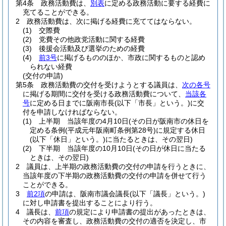
第4条
政務活動費は、
別表
に定める政務活動に要する経費に
充てることができる。
2
政務活動費は、次に掲げる経費に充ててはならない。
(1)
交際費
(2)
党費その他政党活動に関する経費
(3)
後援会活動及び選挙のための経費
(4)
前3号
に掲げるもののほか、市政に関するものと認め
られない経費
(交付の申請)
第5条
政務活動費の交付を受けようとする議員は、
次の各号
に掲げる期間に交付を受ける政務活動費について、
当該各
号
に定める日までに阪南市長
(以下「市長」という。)
に交
付を申請しなければならない。
(1)
上半期 当該年度の4月10日
(その日が阪南市の休日を
定める条例
(平成元年阪南町条例第28号)
に規定する休日
(以下「休日」という。)
に当たるときは、その翌日)
(2)
下半期 当該年度の10月10日
(その日が休日に当たる
ときは、その翌日)
2
議員は、上半期の政務活動費の交付の申請を行うときに、
当該年度の下半期の政務活動費の交付の申請を併せて行う
ことができる。
3
前2項
の申請は、阪南市議会議長
(以下「議長」という。)
に対し申請書を提出することにより行う。
4
議長は、
前項
の規定により申請書の提出があったときは、
その内容を審査し、政務活動費の交付の適否を決定し、市