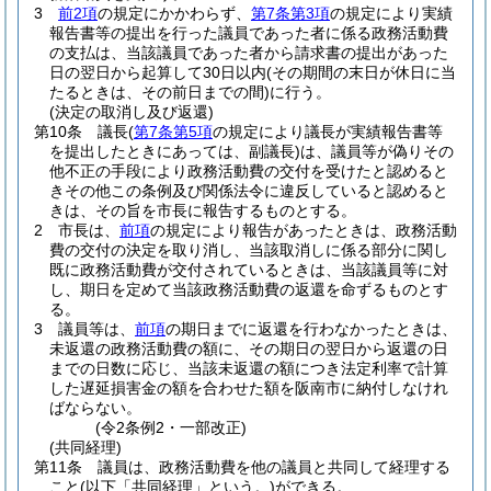
3
前2項
の規定にかかわらず、
第7条第3項
の規定により実績
報告書等の提出を行った議員であった者に係る政務活動費
の支払は、当該議員であった者から請求書の提出があった
日の翌日から起算して30日以内
(その期間の末日が休日に当
たるときは、その前日までの間)
に行う。
(決定の取消し及び返還)
第10条
議長
(
第7条第5項
の規定により議長が実績報告書等
を提出したときにあっては、副議長)
は、議員等が偽りその
他不正の手段により政務活動費の交付を受けたと認めると
きその他この条例及び関係法令に違反していると認めると
きは、その旨を市長に報告するものとする。
2
市長は、
前項
の規定により報告があったときは、政務活動
費の交付の決定を取り消し、当該取消しに係る部分に関し
既に政務活動費が交付されているときは、当該議員等に対
し、期日を定めて当該政務活動費の返還を命ずるものとす
る。
3
議員等は、
前項
の期日までに返還を行わなかったときは、
未返還の政務活動費の額に、その期日の翌日から返還の日
までの日数に応じ、当該未返還の額につき法定利率で計算
した遅延損害金の額を合わせた額を阪南市に納付しなけれ
ばならない。
(令2条例2・一部改正)
(共同経理)
第11条
議員は、政務活動費を他の議員と共同して経理する
こと
(以下「共同経理」という。)
ができる。