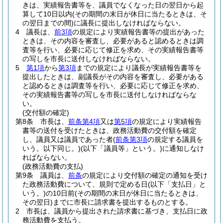
きは、実績報告書等を、議員でなくなった日の翌日から起
算して10日以内
(その期間の末日が休日に当たるときは、そ
の翌日までの間)
に議長に提出しなければならない。
4
議長は、
前3項
の規定により実績報告書等の提出があった
ときは、その内容を審査し、必要があると認めるときは調
査等を行い、必要に応じて修正を求め、その実績報告書等
の写しを市長に送付しなければならない。
5
第1項
から
第3項
までの規定により議長が実績報告書等を
提出したときは、副議長がその内容を審査し、必要がある
と認めるときは調査等を行い、必要に応じて修正を求め、
その実績報告書等の写しを市長に送付しなければならな
い。
(交付額の確定)
第8条
市長は、
前条第4項
又は
第5項
の規定により実績報告
書等の送付を受けたときは、政務活動費の交付額を確定
し、議員又は議員であった者
(
前条第3項
の規定する議員を
いう。以下同じ。)
(以下「議員等」という。)
に通知しなけ
ればならない。
(政務活動費の支払)
第9条
議員は、
前条
の規定により交付額の確定の通知を受け
た政務活動費について、規則で定める日
(以下「支払日」と
いう。)
の10日前
(その期間の末日が休日に当たるときは、
その翌日)
までに市長に請求書を提出するものとする。
2
市長は、議員から提出された請求書に基づき、支払日に政
務活動費を支払う。