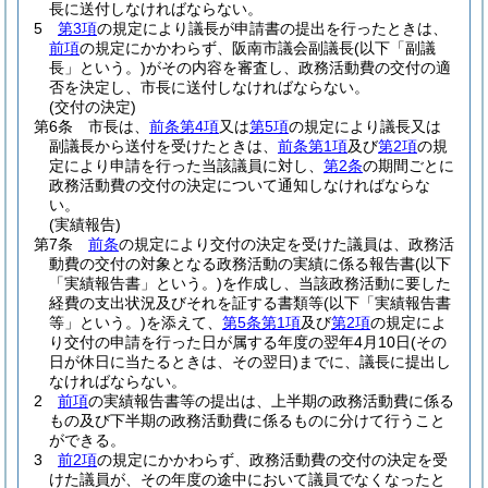
長に送付しなければならない。
5
第3項
の規定により議長が申請書の提出を行ったときは、
前項
の規定にかかわらず、阪南市議会副議長
(以下「副議
長」という。)
がその内容を審査し、政務活動費の交付の適
否を決定し、市長に送付しなければならない。
(交付の決定)
第6条
市長は、
前条第4項
又は
第5項
の規定により議長又は
副議長から送付を受けたときは、
前条第1項
及び
第2項
の規
定により申請を行った当該議員に対し、
第2条
の期間ごとに
政務活動費の交付の決定について通知しなければならな
い。
(実績報告)
第7条
前条
の規定により交付の決定を受けた議員は、政務活
動費の交付の対象となる政務活動の実績に係る報告書
(以下
「実績報告書」という。)
を作成し、当該政務活動に要した
経費の支出状況及びそれを証する書類等
(以下「実績報告書
等」という。)
を添えて、
第5条第1項
及び
第2項
の規定によ
り交付の申請を行った日が属する年度の翌年4月10日
(その
日が休日に当たるときは、その翌日)
までに、議長に提出し
なければならない。
2
前項
の実績報告書等の提出は、上半期の政務活動費に係る
もの及び下半期の政務活動費に係るものに分けて行うこと
ができる。
3
前2項
の規定にかかわらず、政務活動費の交付の決定を受
けた議員が、その年度の途中において議員でなくなったと