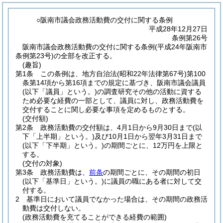
○阪南市議会政務活動費の交付に関する条例
平成28年12月27日
条例第26号
阪南市議会政務活動費の交付に関する条例(平成24年阪南市
条例第23号)の全部を改正する。
(趣旨)
第1条
この条例は、地方自治法
(昭和22年法律第67号)
第100
条第14項から第16項までの規定に基づき、阪南市議会議員
(以下「議員」という。)
の調査研究その他の活動に資する
ため必要な経費の一部として、議員に対し、政務活動費を
交付することに関し必要な事項を定めるものとする。
(交付額)
第2条
政務活動費の交付額は、4月1日から9月30日まで
(以
下「上半期」という。)
及び10月1日から翌年3月31日まで
(以下「下半期」という。)
の期間ごとに、12万円を上限と
する。
(交付の対象)
第3条
政務活動費は、
前条
の期間ごとに、その期間の初日
(以下「基準日」という。)
に議員の職にある者に対して交
付する。
2
基準日において議員でなかった場合は、その期間の政務活
動費は交付しない。
(政務活動費を充てることができる経費の範囲)