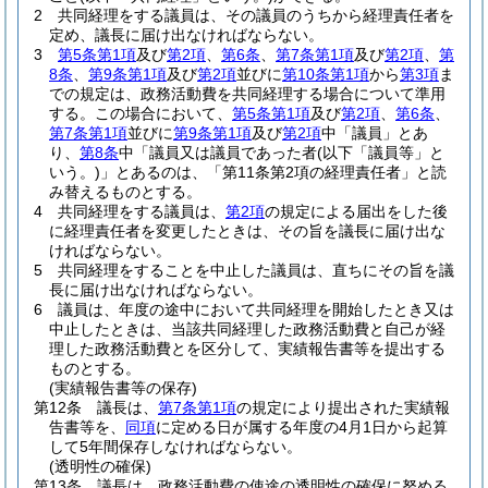
2
共同経理をする議員は、その議員のうちから経理責任者を
定め、議長に届け出なければならない。
3
第5条第1項
及び
第2項
、
第6条
、
第7条第1項
及び
第2項
、
第
8条
、
第9条第1項
及び
第2項
並びに
第10条第1項
から
第3項
ま
での規定は、政務活動費を共同経理する場合について準用
する。
この場合において、
第5条第1項
及び
第2項
、
第6条
、
第7条第1項
並びに
第9条第1項
及び
第2項
中「議員」とあ
り、
第8条
中「議員又は議員であった者
(以下「議員等」と
いう。)
」とあるのは、「第11条第2項の経理責任者」と読
み替えるものとする。
4
共同経理をする議員は、
第2項
の規定による届出をした後
に経理責任者を変更したときは、その旨を議長に届け出な
ければならない。
5
共同経理をすることを中止した議員は、直ちにその旨を議
長に届け出なければならない。
6
議員は、年度の途中において共同経理を開始したとき又は
中止したときは、当該共同経理した政務活動費と自己が経
理した政務活動費とを区分して、実績報告書等を提出する
ものとする。
(実績報告書等の保存)
第12条
議長は、
第7条第1項
の規定により提出された実績報
告書等を、
同項
に定める日が属する年度の4月1日から起算
して5年間保存しなければならない。
(透明性の確保)
第13条
議長は、政務活動費の使途の透明性の確保に努める