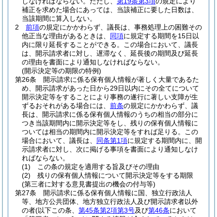
しなければならない。
ただし、
第19条第3項
の規定により
補正を求めた場合にあっては、当該補正に要した日数は、
当該期間に算入しない。
2
前項
の規定にかかわらず、議長は、事務処理上の困難その
他正当な理由があるときは、
同項
に規定する期間を15日以
内に限り延長することができる。
この場合において、議長
は、開示請求者に対し、遅滞なく、延長後の期間及び延長
の理由を書面により通知しなければならない。
(開示決定等の期限の特例)
第26条
開示請求に係る保有個人情報が著しく大量であるた
め、開示請求があった日から29日以内にその全てについて
開示決定等をすることにより事務の遂行に著しい支障が生
ずるおそれがある場合には、
前条
の規定にかかわらず、議
長は、開示請求に係る保有個人情報のうちの相当の部分に
つき当該期間内に開示決定等をし、残りの保有個人情報に
ついては相当の期間内に開示決定等をすれば足りる。
この
場合において、議長は、
同条第1項
に規定する期間内に、開
示請求者に対し、次に掲げる事項を書面により通知しなけ
ればならない。
(1)
この条の規定を適用する旨及びその理由
(2)
残りの保有個人情報について開示決定等をする期限
(第三者に対する意見書提出の機会の付与等)
第27条
開示請求に係る保有個人情報に国、独立行政法人
等、地方公共団体、地方独立行政法人及び開示請求者以外
の者
(以下この条、
第45条第2項第3号
及び
第46条
において