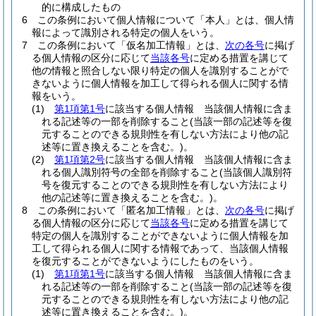
的に構成したもの
6
この条例において個人情報について「本人」とは、個人情
報によって識別される特定の個人をいう。
7
この条例において「仮名加工情報」とは、
次の各号
に掲げ
る個人情報の区分に応じて
当該各号
に定める措置を講じて
他の情報と照合しない限り特定の個人を識別することがで
きないように個人情報を加工して得られる個人に関する情
報をいう。
(1)
第1項第1号
に該当する個人情報 当該個人情報に含ま
れる記述等の一部を削除すること
(当該一部の記述等を復
元することのできる規則性を有しない方法により他の記
述等に置き換えることを含む。)
。
(2)
第1項第2号
に該当する個人情報 当該個人情報に含ま
れる個人識別符号の全部を削除すること
(当該個人識別符
号を復元することのできる規則性を有しない方法により
他の記述等に置き換えることを含む。)
。
8
この条例において「匿名加工情報」とは、
次の各号
に掲げ
る個人情報の区分に応じて
当該各号
に定める措置を講じて
特定の個人を識別することができないように個人情報を加
工して得られる個人に関する情報であって、当該個人情報
を復元することができないようにしたものをいう。
(1)
第1項第1号
に該当する個人情報 当該個人情報に含ま
れる記述等の一部を削除すること
(当該一部の記述等を復
元することのできる規則性を有しない方法により他の記
述等に置き換えることを含む。)
。