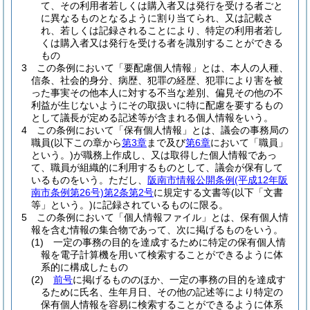
て、その利用者若しくは購入者又は発行を受ける者ごと
に異なるものとなるように割り当てられ、又は記載さ
れ、若しくは記録されることにより、特定の利用者若し
くは購入者又は発行を受ける者を識別することができる
もの
3
この条例において「要配慮個人情報」とは、本人の人種、
信条、社会的身分、病歴、犯罪の経歴、犯罪により害を被
った事実その他本人に対する不当な差別、偏見その他の不
利益が生じないようにその取扱いに特に配慮を要するもの
として議長が定める記述等が含まれる個人情報をいう。
4
この条例において「保有個人情報」とは、議会の事務局の
職員
(以下この章から
第3章
まで及び
第6章
において「職員」
という。)
が職務上作成し、又は取得した個人情報であっ
て、職員が組織的に利用するものとして、議会が保有して
いるものをいう。
ただし、
阪南市情報公開条例
(平成12年阪
南市条例第26号)
第2条第2号
に規定する文書等
(以下「文書
等」という。)
に記録されているものに限る。
5
この条例において「個人情報ファイル」とは、保有個人情
報を含む情報の集合物であって、次に掲げるものをいう。
(1)
一定の事務の目的を達成するために特定の保有個人情
報を電子計算機を用いて検索することができるように体
系的に構成したもの
(2)
前号
に掲げるもののほか、一定の事務の目的を達成す
るために氏名、生年月日、その他の記述等により特定の
保有個人情報を容易に検索することができるように体系