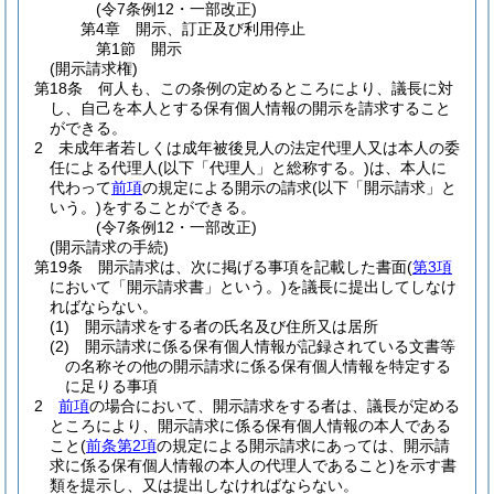
(令7条例12・一部改正)
第4章
開示、訂正及び利用停止
第1節
開示
(開示請求権)
第18条
何人も、この条例の定めるところにより、議長に対
し、自己を本人とする保有個人情報の開示を請求すること
ができる。
2
未成年者若しくは成年被後見人の法定代理人又は本人の委
任による代理人
(以下「代理人」と総称する。)
は、本人に
代わって
前項
の規定による開示の請求
(以下「開示請求」と
いう。)
をすることができる。
(令7条例12・一部改正)
(開示請求の手続)
第19条
開示請求は、次に掲げる事項を記載した書面
(
第3項
において「開示請求書」という。)
を議長に提出してしなけ
ればならない。
(1)
開示請求をする者の氏名及び住所又は居所
(2)
開示請求に係る保有個人情報が記録されている文書等
の名称その他の開示請求に係る保有個人情報を特定する
に足りる事項
2
前項
の場合において、開示請求をする者は、議長が定める
ところにより、開示請求に係る保有個人情報の本人である
こと
(
前条第2項
の規定による開示請求にあっては、開示請
求に係る保有個人情報の本人の代理人であること)
を示す書
類を提示し、又は提出しなければならない。