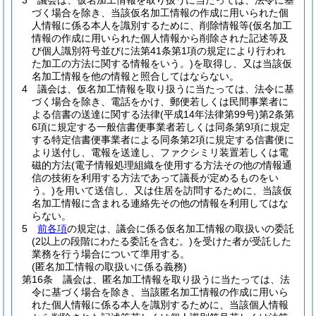
3
議会は、仮名加工情報を取り扱うに当たっては、法令に基
づく場合を除き、当該仮名加工情報の作成に用いられた個
人情報に係る本人を識別するために、削除情報等
(仮名加工
情報の作成に用いられた個人情報から削除された記述等及
び個人識別符号並びに法第41条第1項の規定により行われ
た加工の方法に関する情報をいう。)
を取得し、又は当該仮
名加工情報を他の情報と照合してはならない。
4
議会は、仮名加工情報を取り扱うに当たっては、法令に基
づく場合を除き、電話をかけ、郵便若しくは民間事業者に
よる信書の送達に関する法律
(平成14年法律第99号)
第2条第
6項に規定する一般信書便事業者若しくは同条第9項に規定
する特定信書便事業者による同条第2項に規定する信書便に
より送付し、電報を送達し、ファクシミリ装置若しくは電
磁的方法
(電子情報処理組織を使用する方法その他の情報通
信の技術を利用する方法であって議長が定めるものをい
う。)
を用いて送信し、又は住居を訪問するために、当該仮
名加工情報に含まれる連絡先その他の情報を利用してはな
らない。
5
前各項
の規定は、議会に係る仮名加工情報の取扱いの委託
(2以上の段階にわたる委託を含む。)
を受けた者が受託した
業務を行う場合について準用する。
(匿名加工情報の取扱いに係る義務)
第16条
議会は、匿名加工情報を取り扱うに当たっては、法
令に基づく場合を除き、当該匿名加工情報の作成に用いら
れた個人情報に係る本人を識別するために、当該個人情報