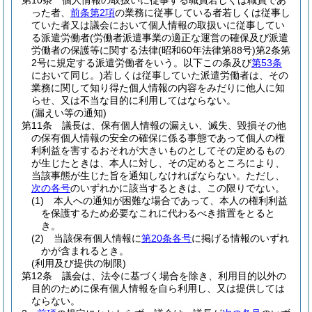
第10条
個人情報の取扱いに従事する職員若しくは職員であ
った者、
前条第2項
の業務に従事している者若しくは従事し
ていた者又は議会において個人情報の取扱いに従事してい
る派遣労働者
(労働者派遣事業の適正な運営の確保及び派遣
労働者の保護等に関する法律
(昭和60年法律第88号)
第2条第
2号に規定する派遣労働者をいう。以下この条及び
第53条
において同じ。)
若しくは従事していた派遣労働者は、その
業務に関して知り得た個人情報の内容をみだりに他人に知
らせ、又は不当な目的に利用してはならない。
(漏えい等の通知)
第11条
議長は、保有個人情報の漏えい、滅失、毀損その他
の保有個人情報の安全の確保に係る事態であって個人の権
利利益を害するおそれが大きいものとしてその定めるもの
が生じたときは、本人に対し、その定めるところにより、
当該事態が生じた旨を通知しなければならない。
ただし、
次の各号
のいずれかに該当するときは、この限りでない。
(1)
本人への通知が困難な場合であって、本人の権利利益
を保護するため必要なこれに代わるべき措置をとると
き。
(2)
当該保有個人情報に
第20条各号
に掲げる情報のいずれ
かが含まれるとき。
(利用及び提供の制限)
第12条
議会は、法令に基づく場合を除き、利用目的以外の
目的のために保有個人情報を自ら利用し、又は提供しては
ならない。