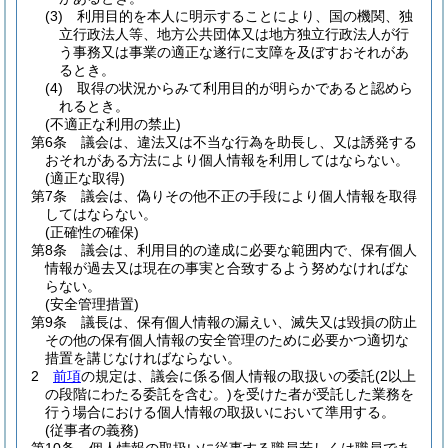
(3)
利用目的を本人に明示することにより、国の機関、独
立行政法人等、地方公共団体又は地方独立行政法人が行
う事務又は事業の適正な遂行に支障を及ぼすおそれがあ
るとき。
(4)
取得の状況からみて利用目的が明らかであると認めら
れるとき。
(不適正な利用の禁止)
第6条
議会は、違法又は不当な行為を助長し、又は誘発する
おそれがある方法により個人情報を利用してはならない。
(適正な取得)
第7条
議会は、偽りその他不正の手段により個人情報を取得
してはならない。
(正確性の確保)
第8条
議会は、利用目的の達成に必要な範囲内で、保有個人
情報が過去又は現在の事実と合致するよう努めなければな
らない。
(安全管理措置)
第9条
議長は、保有個人情報の漏えい、滅失又は毀損の防止
その他の保有個人情報の安全管理のために必要かつ適切な
措置を講じなければならない。
2
前項
の規定は、議会に係る個人情報の取扱いの委託
(2以上
の段階にわたる委託を含む。)
を受けた者が受託した業務を
行う場合における個人情報の取扱いにおいて準用する。
(従事者の義務)