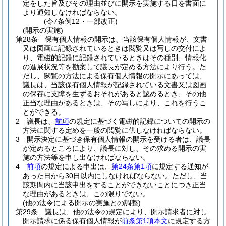
定をした旨及びその理由並びに開示を実施する日を書面に
より通知しなければならない。
(令7条例12・一部改正)
(開示の実施)
第28条
保有個人情報の開示は、当該保有個人情報が、文書
又は図画に記録されているときは閲覧又は写しの交付によ
り、電磁的記録に記録されているときはその種別、情報化
の進展状況等を勘案して議長が定める方法により行う。
た
だし、閲覧の方法による保有個人情報の開示にあっては、
議長は、当該保有個人情報が記録されている文書又は図画
の保存に支障を生ずるおそれがあると認めるとき、その他
正当な理由があるときは、その写しにより、これを行うこ
とができる。
2
議長は、
前項
の規定に基づく電磁的記録についての開示の
方法に関する定めを一般の閲覧に供しなければならない。
3
開示決定に基づき保有個人情報の開示を受ける者は、議長
が定めるところにより、議長に対し、その求める開示の実
施の方法等を申し出なければならない。
4
前項
の規定による申出は、
第24条第1項
に規定する通知が
あった日から30日以内にしなければならない。
ただし、当
該期間内に当該申出をすることができないことにつき正当
な理由があるときは、この限りでない。
(他の法令による開示の実施との調整)
第29条
議長は、他の法令の規定により、開示請求者に対し
開示請求に係る保有個人情報が
前条第1項本文
に規定する方