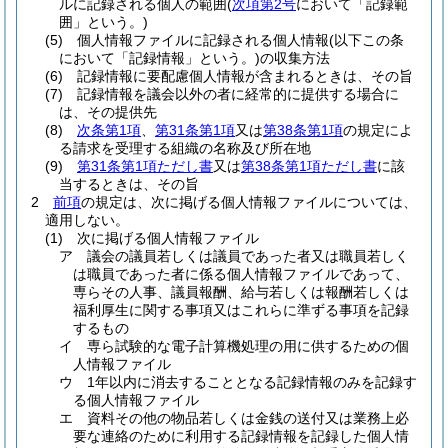
ルに記録される個人の範囲
(
次項第2号
において「記録範
囲」という。)
(5)
個人情報ファイルに記録される個人情報
(以下この条
において「記録情報」という。)
の収集方法
(6)
記録情報に要配慮個人情報が含まれるときは、その旨
(7)
記録情報を議会以外の者に経常的に提供する場合に
は、その提供先
(8)
次条第1項
、
第31条第1項
又は
第38条第1項
の規定によ
る請求を受理する組織の名称及び所在地
(9)
第31条第1項ただし書
又は
第38条第1項ただし書
に該
当するときは、その旨
2
前項
の規定は、次に掲げる個人情報ファイルについては、
適用しない。
(1)
次に掲げる個人情報ファイル
ア
議会の議員若しくは議員であった者又は職員若しく
は職員であった者に係る個人情報ファイルであって、
専らその人事、議員報酬、給与若しくは報酬若しくは
福利厚生に関する事項又はこれらに準ずる事項を記録
するもの
イ
専ら試験的な電子計算機処理の用に供するための個
人情報ファイル
ウ
1年以内に消去することとなる記録情報のみを記録す
る個人情報ファイル
エ
資料その他の物品若しくは金銭の送付又は業務上必
要な連絡のために利用する記録情報を記録した個人情