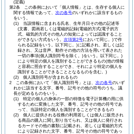
(定義)
第2条
この条例において「個人情報」とは、生存する個人に
関する情報であって、
次の各号
のいずれかに該当するもの
をいう。
(1)
当該情報に含まれる氏名、生年月日その他の記述等
(文書、図画若しくは電磁的記録
(電磁的方式
(電子的方
式、磁気的方式その他人の知覚によっては認識すること
ができない方式をいう。
次項第2号
において同じ。)
で作
られる記録をいう。以下同じ。)
に記載され、若しくは記
録され、又は音声、動作その他の方法を用いて表された
一切の事項
(個人識別符号を除く。)
をいう。以下同じ。)
により特定の個人を識別することができるもの
(他の情報
と容易に照合することができ、それにより特定の個人を
識別することができることとなるものを含む。)
(2)
個人識別符号が含まれるもの
2
この条例において「個人識別符号」とは、
次の各号
のいず
れかに該当する文字、番号、記号その他の符号のうち、議
長が定めるものをいう。
(1)
特定の個人の身体の一部の特徴を電子計算機の用に供
するために変換した文字、番号、記号その他の符号であ
って、当該特定の個人を識別することができるもの
(2)
個人に提供される役務の利用若しくは個人に販売され
る商品の購入に関し割り当てられ、又は個人に発行され
るカードその他の書類に記載され、若しくは電磁的方式
により記録された文字、番号、記号その他の符号であっ