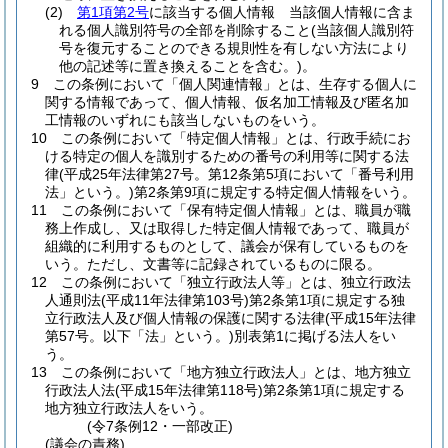
(2)
第1項第2号
に該当する個人情報 当該個人情報に含ま
れる個人識別符号の全部を削除すること
(当該個人識別符
号を復元することのできる規則性を有しない方法により
他の記述等に置き換えることを含む。)
。
9
この条例において「個人関連情報」とは、生存する個人に
関する情報であって、個人情報、仮名加工情報及び匿名加
工情報のいずれにも該当しないものをいう。
10
この条例において「特定個人情報」とは、行政手続にお
ける特定の個人を識別するための番号の利用等に関する法
律
(平成25年法律第27号。第12条第5項において「番号利用
法」という。)
第2条第9項に規定する特定個人情報をいう。
11
この条例において「保有特定個人情報」とは、職員が職
務上作成し、又は取得した特定個人情報であって、職員が
組織的に利用するものとして、議会が保有しているものを
いう。
ただし、文書等に記録されているものに限る。
12
この条例において「独立行政法人等」とは、独立行政法
人通則法
(平成11年法律第103号)
第2条第1項に規定する独
立行政法人及び個人情報の保護に関する法律
(平成15年法律
第57号。以下「法」という。)
別表第1に掲げる法人をい
う。
13
この条例において「地方独立行政法人」とは、地方独立
行政法人法
(平成15年法律第118号)
第2条第1項に規定する
地方独立行政法人をいう。
(令7条例12・一部改正)
(議会の責務)