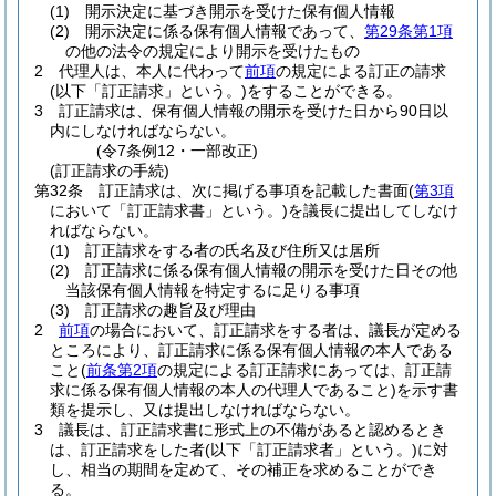
(1)
開示決定に基づき開示を受けた保有個人情報
(2)
開示決定に係る保有個人情報であって、
第29条第1項
の他の法令の規定により開示を受けたもの
2
代理人は、本人に代わって
前項
の規定による訂正の請求
(以下「訂正請求」という。)
をすることができる。
3
訂正請求は、保有個人情報の開示を受けた日から90日以
内にしなければならない。
(令7条例12・一部改正)
(訂正請求の手続)
第32条
訂正請求は、次に掲げる事項を記載した書面
(
第3項
において「訂正請求書」という。)
を議長に提出してしなけ
ればならない。
(1)
訂正請求をする者の氏名及び住所又は居所
(2)
訂正請求に係る保有個人情報の開示を受けた日その他
当該保有個人情報を特定するに足りる事項
(3)
訂正請求の趣旨及び理由
2
前項
の場合において、訂正請求をする者は、議長が定める
ところにより、訂正請求に係る保有個人情報の本人である
こと
(
前条第2項
の規定による訂正請求にあっては、訂正請
求に係る保有個人情報の本人の代理人であること)
を示す書
類を提示し、又は提出しなければならない。
3
議長は、訂正請求書に形式上の不備があると認めるとき
は、訂正請求をした者
(以下「訂正請求者」という。)
に対
し、相当の期間を定めて、その補正を求めることができ
る。