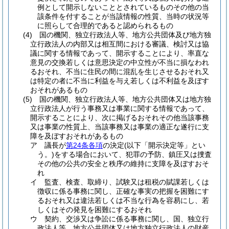
例として開示しないこととされているものその他の当
該条件を付することが当該情報の性質、当時の状況等
に照らして合理的であると認められるもの
(4)
国の機関、独立行政法人等、地方公共団体及び地方独
立行政法人の内部又は相互間における審議、検討又は協
議に関する情報であって、開示することにより、率直な
意見の交換若しくは意思決定の中立性が不当に損なわれ
るおそれ、不当に住民の間に混乱を生じさせるおそれ又
は特定の者に不当に利益を与え若しくは不利益を及ぼす
おそれがあるもの
(5)
国の機関、独立行政法人等、地方公共団体又は地方独
立行政法人が行う事務又は事業に関する情報であって、
開示することにより、次に掲げるおそれその他当該事務
又は事業の性質上、当該事務又は事業の適正な遂行に支
障を及ぼすおそれがあるもの
ア
議長が
第24条各項
の決定
(以下「開示決定等」とい
う。)
をする場合において、犯罪の予防、鎮圧又は捜査
その他の公共の安全と秩序の維持に支障を及ぼすおそ
れ
イ
監査、検査、取締り、試験又は租税の賦課若しくは
徴収に係る事務に関し、正確な事実の把握を困難にす
るおそれ又は違法若しくは不当な行為を容易にし、若
しくはその発見を困難にするおそれ
ウ
契約、交渉又は争訟に係る事務に関し、国、独立行
政法人等、地方公共団体又は地方独立行政法人の財産