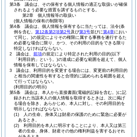
第3条
議会は、その保有する個人情報の適正な取扱いが確保
されるよう必要な措置を講ずるものとする。
第2章
個人情報等の取扱い
(個人情報の保有の制限等)
第4条
議会は、個人情報を保有するに当たっては、法令
(条
例を含む。
第12条第2項第2号
及び
第3号
並びに
第4章
におい
て同じ。)
の規定によりその権限に属する事務を遂行するた
め必要な場合に限り、かつ、その利用の目的をできる限り
特定しなければならない。
2
議会は、
前項
の規定により特定された利用の目的
(以下
「利用目的」という。)
の達成に必要な範囲を超えて、個人
情報を保有してはならない。
3
議会は、利用目的を変更する場合には、変更前の利用目的
と相当の関連性を有すると合理的に認められる範囲を超え
て行ってはならない。
(利用目的の明示)
第5条
議会は、本人から直接書面
(電磁的記録を含む。)
に記
録された当該本人の個人情報を取得するときは、次に掲げ
る場合を除き、あらかじめ、本人に対し、その利用目的を
明示しなければならない。
(1)
人の生命、身体又は財産の保護のために緊急に必要が
あるとき。
(2)
利用目的を本人に明示することにより、本人又は第三
者の生命、身体、財産その他の権利利益を害するおそれ
があるとき。