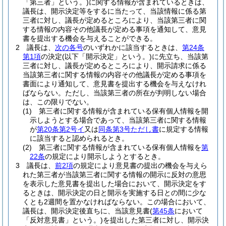
「第三者」という。)
に関する情報が含まれているときは、
議長は、開示決定等をするに当たって、当該情報に係る第
三者に対し、議長が定めるところにより、当該第三者に関
する情報の内容その他議長が定める事項を通知して、意見
書を提出する機会を与えることができる。
2
議長は、
次の各号
のいずれかに該当するときは、
第24条
第1項
の決定
(以下「開示決定」という。)
に先立ち、当該第
三者に対し、議長が定めるところにより、開示請求に係る
当該第三者に関する情報の内容その他議長が定める事項を
書面により通知して、意見書を提出する機会を与えなけれ
ばならない。
ただし、当該第三者の所在が判明しない場合
は、この限りでない。
(1)
第三者に関する情報が含まれている保有個人情報を開
示しようとする場合であって、当該第三者に関する情報
が
第20条第2号イ
又は
同条第3号ただし書
に規定する情報
に該当すると認められるとき。
(2)
第三者に関する情報が含まれている保有個人情報を
第
22条
の規定により開示しようとするとき。
3
議長は、
前2項
の規定により意見書の提出の機会を与えら
れた第三者が当該第三者に関する情報の開示に反対の意思
を表示した意見書を提出した場合において、開示決定をす
るときは、開示決定の日と開示を実施する日との間に少な
くとも2週間を置かなければならない。
この場合において、
議長は、開示決定後直ちに、当該意見書
(
第45条
において
「反対意見書」という。)
を提出した第三者に対し、開示決