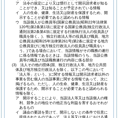
ア
法令の規定により又は慣行として開示請求者が知る
ことができ、又は知ることが予定されている情報
イ
人の生命、健康、生活又は財産を保護するため、開
示することが必要であると認められる情報
ウ
当該個人が公務員等
(国家公務員法
(昭和22年法律第
120号)
第2条第1項に規定する国家公務員
(独立行政法人
通則法第2条第4項に規定する行政執行法人の役員及び
職員を除く。)
、独立行政法人等の役員及び職員、地方
公務員法
(昭和25年法律第261号)
第2条に規定する地方
公務員並びに地方独立行政法人の役員及び職員をい
う。)
である場合において、当該情報がその職務の遂行
に係る情報であるときは、当該情報のうち、当該公務
員等の職及び当該職務遂行の内容に係る部分
(3)
法人その他の団体
(国、独立行政法人等、地方公共団
体及び地方独立行政法人を除く。以下この号において
「法人等」という。)
に関する情報又は開示請求者以外の
事業を営む個人の当該事業に関する情報であって、次に
掲げるもの。
ただし、人の生命、健康、生活又は財産を
保護するため、開示することが必要であると認められる
情報を除く。
ア
開示することにより、当該法人等又は当該個人の権
利、競争上の地位その他正当な利益を害するおそれが
あるもの
イ
議会の要請を受けて、開示しないとの条件で任意に
提供されたものであって、法人等又は個人における通