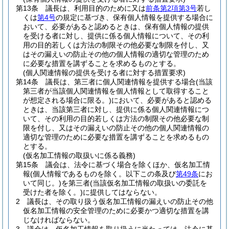
第13条
議長は、利用目的のために又は
前条第2項第3号
若し
くは
第4号
の規定に基づき、保有個人情報を提供する場合に
おいて、必要があると認めるときは、保有個人情報の提供
を受ける者に対し、提供に係る個人情報について、その利
用の目的若しくは方法の制限その他必要な制限を付し、又
はその漏えいの防止その他の個人情報の適切な管理のため
に必要な措置を講ずることを求めるものとする。
(個人関連情報の提供を受ける者に対する措置要求)
第14条
議長は、第三者に個人関連情報を提供する場合
(当該
第三者が当該個人関連情報を個人情報として取得すること
が想定される場合に限る。)
において、必要があると認める
ときは、当該第三者に対し、提供に係る個人関連情報につ
いて、その利用の目的若しくは方法の制限その他必要な制
限を付し、又はその漏えいの防止その他の個人関連情報の
適切な管理のために必要な措置を講ずることを求めるもの
とする。
(仮名加工情報の取扱いに係る義務)
第15条
議会は、法令に基づく場合を除くほか、仮名加工情
報
(個人情報であるものを除く。以下この条及び
第49条
にお
いて同じ。)
を第三者
(当該仮名加工情報の取扱いの委託を
受けた者を除く。)
に提供してはならない。
2
議長は、その取り扱う仮名加工情報の漏えいの防止その他
仮名加工情報の安全管理のために必要かつ適切な措置を講
じなければならない。