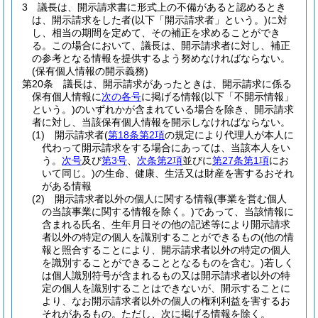
3
議長は、開示請求書に形式上の不備があると認めるとき
は、開示請求をした者
(以下「開示請求者」という。)
に対
し、相当の期間を定めて、その補正を求めることができ
る。
この場合において、議長は、開示請求者に対し、補正
の参考となる情報を提供するよう努めなければならない。
(保有個人情報の開示義務)
第20条
議長は、開示請求があったときは、開示請求に係る
保有個人情報に
次の各号
に掲げる情報
(以下「不開示情報」
という。)
のいずれかが含まれている場合を除き、開示請求
者に対し、当該保有個人情報を開示しなければならない。
(1)
開示請求者
(
第18条第2項
の規定により代理人が本人に
代わって開示請求をする場合にあっては、当該本人をい
う。
次号
及び
第3号
、
次条第2項
並びに
第27条第1項
にお
いて同じ。)
の生命、健康、生活又は財産を害するおそれ
がある情報
(2)
開示請求者以外の個人に関する情報
(事業を営む個人
の当該事業に関する情報を除く。)
であって、当該情報に
含まれる氏名、生年月日その他の記述等により開示請求
者以外の特定の個人を識別することができるもの
(他の情
報と照合することにより、開示請求者以外の特定の個人
を識別することができることとなるものを含む。)
若しく
は個人識別符号が含まれるもの又は開示請求者以外の特
定の個人を識別することはできないが、開示することに
より、なお開示請求者以外の個人の権利利益を害するお
それがあるもの。
ただし、次に掲げる情報を除く。