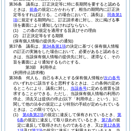
第36条
議長は、訂正決定等に特に長期間を要すると認める
ときは、
前条
の規定にかかわらず、相当の期間内に訂正決
定等をすれば足りる。
この場合において、議長は、
同条第1
項
に規定する期間内に、訂正請求者に対し、次に掲げる事
項を書面により通知しなければならない。
(1)
この条の規定を適用する旨及びその理由
(2)
訂正決定等をする期限
(保有個人情報の提供先への通知)
第37条
議長は、
第34条第1項
の決定に基づく保有個人情報
の訂正の実施をした場合において、必要があると認めると
きは、当該保有個人情報の提供先に対し、遅滞なく、その
旨を書面により通知するものとする。
第3節
利用停止
(利用停止請求権)
第38条
何人も、自己を本人とする保有個人情報が
次の各号
のいずれかに該当すると思料するときは、この条例の定め
るところにより、議長に対し、
当該各号
に定める措置を請
求することができる。
ただし、当該保有個人情報の利用の
停止、消去又は提供の停止
(以下「利用停止」という。)
に
関して他の法令の規定により特別の手続が定められている
ときは、この限りでない。
(1)
第4条第2項
の規定に違反して保有されているとき、
第
6条
の規定に違反して取り扱われているとき、
第7条
の規
定に違反して取得されたものであるとき、又は
第12条第
1項
及び
第2項
の規定に違反して利用されているとき 当