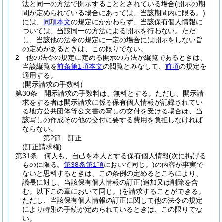
法と同一の方法で開示することとされている場合
(開示の期
間が定められている場合にあっては、当該期間内に限る。)
には、
同項本文
の規定にかかわらず、当該保有個人情報に
ついては、当該同一の方法による開示を行わない。
ただ
し、当該他の法令の規定に一定の場合には開示をしない旨
の定めがあるときは、この限りでない。
2
他の法令の規定に定める開示の方法が縦覧であるときは、
当該縦覧を
前条第1項本文
の閲覧とみなして、
前項
の規定を
適用する。
(開示請求の手数料)
第30条
開示請求の手数料は、無料とする。
ただし、開示請
求をする者は開示請求に係る保有個人情報が記録されてい
る地方公共団体等公文書の写しの交付を受ける場合は、当
該写しの作成その他の交付に要する費用を負担しなければ
ならない。
第2節
訂正
(訂正請求権)
第31条
何人も、自己を本人とする保有個人情報
(次に掲げる
ものに限る。
第38条第1項
において同じ。)
の内容が事実で
ないと思料するときは、この条例の定めるところにより、
議長に対し、当該保有個人情報の訂正
(追加又は削除を含
む。以下この章において同じ。)
を請求することができる。
ただし、当該保有個人情報の訂正に関して他の法令の規定
により特別の手続が定められているときは、この限りでな
い。