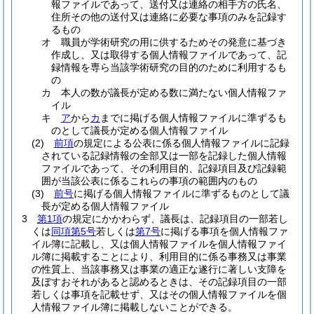
報ファイルであって、送付又は連絡の相手方の氏名、
住所その他の送付又は連絡に必要な事項のみを記録す
るもの
オ
職員が学術研究の用に供するためその発意に基づき
作成し、又は取得する個人情報ファイルであって、記
録情報を専ら当該学術研究の目的のために利用するも
の
カ
本人の数が議長が定める数に満たない個人情報ファ
イル
キ
ア
から
カ
までに掲げる個人情報ファイルに準ずるも
のとして議長が定める個人情報ファイル
(2)
前項
の規定による公表に係る個人情報ファイルに記録
されている記録情報の全部又は一部を記録した個人情報
ファイルであって、その利用目的、記録項目及び記録範
囲が当該公表に係るこれらの事項の範囲内のもの
(3)
前号
に掲げる個人情報ファイルに準ずるものとして議
長が定める個人情報ファイル
3
第1項
の規定にかかわらず、議長は、記録項目の一部若し
くは
同項第5号
若しくは
第7号
に掲げる事項を個人情報ファ
イル簿に記載し、又は個人情報ファイルを個人情報ファイ
ル簿に掲載することにより、利用目的に係る事務又は事業
の性質上、当該事務又は事業の適正な遂行に著しい支障を
及ぼすおそれがあると認めるときは、その記録項目の一部
若しくは事項を記載せず、又はその個人情報ファイルを個
人情報ファイル簿に掲載しないことができる。