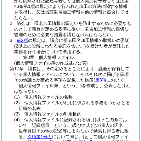
から削除された記述等若しくは個人識別符号若しくは法第
43条第1項の規定により行われた加工の方法に関する情報
を取得し、又は当該匿名加工情報を他の情報と照合しては
ならない。
2
議会は、匿名加工情報の漏えいを防止するために必要なも
のとして議長が定める基準に従い、匿名加工情報の適切な
管理のために必要な措置を講じなければならない。
3
前2項
の規定は、議会に係る匿名加工情報の取扱いの委託
(2以上の段階にわたる委託を含む。)
を受けた者が受託した
業務を行う場合について準用する。
第3章
個人情報ファイル
(個人情報ファイル簿の作成及び公表)
第17条
議長は、その定めるところにより、議会が保有して
いる個人情報ファイルについて、それぞれ次に掲げる事項
その他議長が定める事項を記載した帳簿
(
第3項
において
「個人情報ファイル簿」という。)
を作成し、公表しなけれ
ばならない。
(1)
個人情報ファイルの名称
(2)
個人情報ファイルが利用に供される事務をつかさどる
組織の名称
(3)
個人情報ファイルの利用目的
(4)
個人情報ファイルに記録される項目
(以下この条にお
いて「記録項目」という。)
及び本人
(他の個人の氏名、
生年月日その他の記述等によらないで検索し得る者に限
る。
次項第1号カ
において同じ。)
として個人情報ファイ