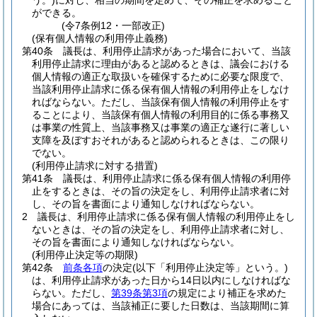
う。)
に対し、相当の期間を定めて、その補正を求めること
ができる。
(令7条例12・一部改正)
(保有個人情報の利用停止義務)
第40条
議長は、利用停止請求があった場合において、当該
利用停止請求に理由があると認めるときは、議会における
個人情報の適正な取扱いを確保するために必要な限度で、
当該利用停止請求に係る保有個人情報の利用停止をしなけ
ればならない。
ただし、当該保有個人情報の利用停止をす
ることにより、当該保有個人情報の利用目的に係る事務又
は事業の性質上、当該事務又は事業の適正な遂行に著しい
支障を及ぼすおそれがあると認められるときは、この限り
でない。
(利用停止請求に対する措置)
第41条
議長は、利用停止請求に係る保有個人情報の利用停
止をするときは、その旨の決定をし、利用停止請求者に対
し、その旨を書面により通知しなければならない。
2
議長は、利用停止請求に係る保有個人情報の利用停止をし
ないときは、その旨の決定をし、利用停止請求者に対し、
その旨を書面により通知しなければならない。
(利用停止決定等の期限)
第42条
前条各項
の決定
(以下「利用停止決定等」という。)
は、利用停止請求があった日から14日以内にしなければな
らない。
ただし、
第39条第3項
の規定により補正を求めた
場合にあっては、当該補正に要した日数は、当該期間に算