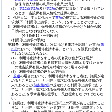
該保有個人情報の利用の停止又は消去
(2)
第12条第1項
及び
第2項
の規定に違反して提供されてい
るとき 当該保有個人情報の提供の停止
2
代理人は、本人に代わって
前項
の規定による利用停止の請
求
(以下「利用停止請求」という。)
をすることができる。
3
利用停止請求は、保有個人情報の開示を受けた日から90
日以内にしなければならない。
(令7条例12・一部改正)
(利用停止請求の手続)
第39条
利用停止請求は、次に掲げる事項を記載した書面
(
第
3項
において「利用停止請求書」という。)
を議長に提出し
てしなければならない。
(1)
利用停止請求をする者の氏名及び住所又は居所
(2)
利用停止請求に係る保有個人情報の開示を受けた日そ
の他当該保有個人情報を特定するに足りる事項
(3)
利用停止請求の趣旨及び理由
2
前項
の場合において、利用停止請求をする者は、議長が定
めるところにより、利用停止請求に係る保有個人情報の本
人であること
(
前条第2項
の規定による利用停止請求にあっ
ては、利用停止請求に係る保有個人情報の本人の代理人で
あること)
を示す書類を提示し、又は提出しなければならな
い。
3
議長は、利用停止請求書に形式上の不備があると認めると
きは、利用停止請求をした者
(以下「利用停止請求者」とい