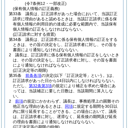
(令7条例12・一部改正)
(保有個人情報の訂正義務)
第33条
議長は、訂正請求があった場合において、当該訂正
請求に理由があると認めるときは、当該訂正請求に係る保
有個人情報の利用目的の達成に必要な範囲内で、当該保有
個人情報の訂正をしなければならない。
(訂正請求に対する措置)
第34条
議長は、訂正請求に係る保有個人情報の訂正をする
ときは、その旨の決定をし、訂正請求者に対し、その旨を
書面により通知しなければならない。
2
議長は、訂正請求に係る保有個人情報の訂正をしないとき
は、その旨の決定をし、訂正請求者に対し、その旨を書面
により通知しなければならない。
(訂正決定等の期限)
第35条
前条各項
の決定
(以下「訂正決定等」という。)
は、
訂正請求があった日から14日以内にしなければならない。
ただし、
第32条第3項
の規定により補正を求めた場合にあ
っては、当該補正に要した日数は、当該期間に算入しな
い。
2
前項
の規定にかかわらず、議長は、事務処理上の困難その
他正当な理由があるときは、
同項
に規定する期間を30日以
内に限り延長することができる。
この場合において、議長
は、訂正請求者に対し、遅滞なく、延長後の期間及び延長
の理由を書面により通知しなければならない。
(訂正決定等の期限の特例)