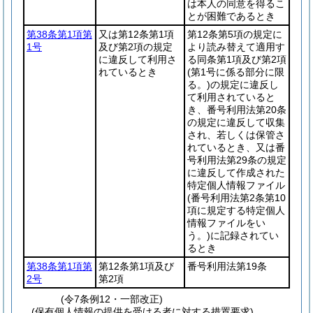
は本人の同意を得るこ
とが困難であるとき
第38条第1項第
又は第12条第1項
第12条第5項の規定に
1号
及び第2項の規定
より読み替えて適用す
に違反して利用さ
る同条第1項及び第2項
れているとき
(第1号に係る部分に限
る。)
の規定に違反し
て利用されていると
き、番号利用法第20条
の規定に違反して収集
され、若しくは保管さ
れているとき、又は番
号利用法第29条の規定
に違反して作成された
特定個人情報ファイル
(番号利用法第2条第10
項に規定する特定個人
情報ファイルをい
う。)
に記録されてい
るとき
第38条第1項第
第12条第1項及び
番号利用法第19条
2号
第2項
(令7条例12・一部改正)
(保有個人情報の提供を受ける者に対する措置要求)