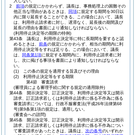
入しない。
2
前項
の規定にかかわらず、議長は、事務処理上の困難その
他正当な理由があるときは、
同項
に規定する期間を30日以
内に限り延長することができる。
この場合において、議長
は、利用停止請求者に対し、遅滞なく、延長後の期間及び
延長の理由を書面により通知しなければならない。
(利用停止決定等の期限の特例)
第43条
議長は、利用停止決定等に特に長期間を要すると認
めるときは、
前条
の規定にかかわらず、相当の期間内に利
用停止決定等をすれば足りる。
この場合において、議長
は、
同条第1項
に規定する期間内に、利用停止請求者に対
し、次に掲げる事項を書面により通知しなければならな
い。
(1)
この条の規定を適用する旨及びその理由
(2)
利用停止決定等をする期限
第4節
審査請求
(審理員による審理手続に関する規定の適用除外)
第44条
開示決定等、訂正決定等、利用停止決定等又は開示
請求、訂正請求若しくは利用停止請求に係る不作為に係る
審査請求については、行政不服審査法
(平成26年法律第68
号)
第9条第1項の規定は、適用しない。
(審査会への諮問)
第45条
開示決定等、訂正決定等、利用停止決定等又は開示
請求、訂正請求若しくは利用停止請求に係る不作為につい
て審査請求があったときは、議長は、
次の各号
のいずれか