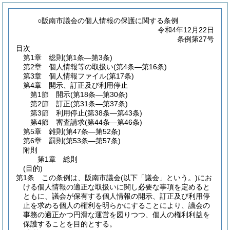
○阪南市議会の個人情報の保護に関する条例
令和4年12月22日
条例第27号
目次
第1章
総則
(第1条―第3条)
第2章
個人情報等の取扱い
(第4条―第16条)
第3章
個人情報ファイル
(第17条)
第4章
開示、訂正及び利用停止
第1節
開示
(第18条―第30条)
第2節
訂正
(第31条―第37条)
第3節
利用停止
(第38条―第43条)
第4節
審査請求
(第44条―第46条)
第5章
雑則
(第47条―第52条)
第6章
罰則
(第53条―第57条)
附則
第1章
総則
(目的)
第1条
この条例は、阪南市議会
(以下「議会」という。)
にお
ける個人情報の適正な取扱いに関し必要な事項を定めると
ともに、議会が保有する個人情報の開示、訂正及び利用停
止を求める個人の権利を明らかにすることにより、議会の
事務の適正かつ円滑な運営を図りつつ、個人の権利利益を
保護することを目的とする。