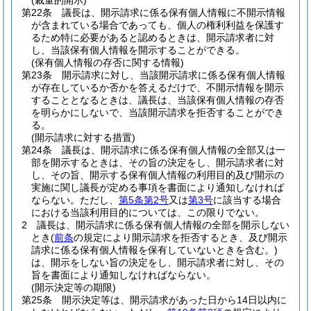
(裁量的開示)
第22条
議長は、開示請求に係る保有個人情報に不開示情報
が含まれている場合であっても、個人の権利利益を保護す
るため特に必要があると認めるときは、開示請求者に対
し、当該保有個人情報を開示することができる。
(保有個人情報の存否に関する情報)
第23条
開示請求に対し、当該開示請求に係る保有個人情報
が存在しているか否かを答えるだけで、不開示情報を開示
することとなるときは、議長は、当該保有個人情報の存否
を明らかにしないで、当該開示請求を拒否することができ
る。
(開示請求に対する措置)
第24条
議長は、開示請求に係る保有個人情報の全部又は一
部を開示するときは、その旨の決定をし、開示請求者に対
し、その旨、開示する保有個人情報の利用目的及び開示の
実施に関し議長が定める事項を書面により通知しなければ
ならない。
ただし、
第5条第2号
又は
第3号
に該当する場合
における当該利用目的については、この限りでない。
2
議長は、開示請求に係る保有個人情報の全部を開示しない
とき
(
前条
の規定により開示請求を拒否するとき、及び開示
請求に係る保有個人情報を保有していないときを含む。)
は、開示をしない旨の決定をし、開示請求者に対し、その
旨を書面により通知しなければならない。
(開示決定等の期限)
第25条
開示決定等は、開示請求があった日から14日以内に