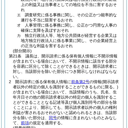
上の利益又は当事者としての地位を不当に害するおそ
れ
エ
調査研究に係る事務に関し、その公正かつ能率的な
遂行を不当に阻害するおそれ
オ
人事管理に係る事務に関し、公正かつ円滑な人事の
確保に支障を及ぼすおそれ
カ
独立行政法人等、地方公共団体が経営する企業又は
地方独立行政法人に係る事業に関し、その企業経営上
の正当な利益を害するおそれ
(部分開示)
第21条
議長は、開示請求に係る保有個人情報に不開示情報
が含まれている場合において、不開示情報に該当する部分
を容易に区分して除くことができるときは、開示請求者に
対し、当該部分を除いた部分につき開示しなければならな
い。
2
開示請求に係る保有個人情報に
前条第2号
の情報
(開示請求
者以外の特定の個人を識別することができるものに限る。)
が含まれている場合において、当該情報のうち、氏名、生
年月日その他の開示請求者以外の特定の個人を識別するこ
とができることとなる記述等及び個人識別符号の部分を除
くことにより、開示しても、開示請求者以外の個人の権利
利益が害されるおそれがないと認められるときは、当該部
分を除いた部分は、
同号
の情報に含まれないものとみなし
て、
前項
の規定を適用する。