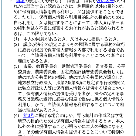
2
前項
の規定にかかわらず、議会は、議長が
次の各号
のいず
れかに該当すると認めるときは、利用目的以外の目的のた
めに保有個人情報を自ら利用し、又は提供することができ
る。
ただし、保有個人情報を利用目的以外の目的のために
自ら利用し、又は提供することによって、本人又は第三者
の権利利益を不当に侵害するおそれがあると認められると
きは、この限りでない。
(1)
本人の同意があるとき、又は本人に提供するとき。
(2)
議会が法令の規定によりその権限に属する事務の遂行
に必要な限度で保有個人情報を内部で利用する場合であ
って、当該保有個人情報を利用することについて相当の
理由があるとき。
(3)
市長、教育委員会、選挙管理委員会、監査委員、公平
委員会、農業委員会、固定資産評価審査委員会若しくは
他の地方公共団体の機関、他の地方公共団体が設立した
地方独立行政法人、法第2条第8項に規定する行政機関又
は独立行政法人等に保有個人情報を提供する場合におい
て、保有個人情報の提供を受ける者が、法令の定める事
務又は業務の遂行に必要な限度で提供に係る個人情報を
利用し、かつ、当該個人情報を利用することについて相
当の理由があるとき。
(4)
前3号
に掲げる場合のほか、専ら統計の作成又は学術
研究の目的のために保有個人情報を提供するとき、本人
以外の者に提供することが明らかに本人の利益になると
き、その他保有個人情報を提供することについて特別の