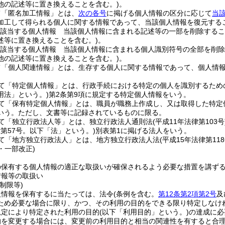
他の記述等に置き換えることを含む。)
。
て「匿名加工情報」とは、
次の各号
に掲げる個人情報の区分に応じて
当
加工して得られる個人に関する情報であって、当該個人情報を復元する
該当する個人情報 当該個人情報に含まれる記述等の一部を削除するこ
述等に置き換えることを含む。)
。
該当する個人情報 当該個人情報に含まれる個人識別符号の全部を削除
他の記述等に置き換えることを含む。)
。
て「個人関連情報」とは、生存する個人に関する情報であって、個人情
て「特定個人情報」とは、行政手続における特定の個人を識別するため
用法」という。)
第2条第9項に規定する特定個人情報をいう。
て「保有特定個人情報」とは、職員が職務上作成し、又は取得した特定
いう。
ただし、文書等に記録されているものに限る。
て「独立行政法人等」とは、独立行政法人通則法
(平成11年法律第103号
律第57号。以下「法」という。)
別表第1に掲げる法人をいう。
て「地方独立行政法人」とは、地方独立行政法人法
(平成15年法律第118
2・一部改正)
の保有する個人情報の適正な取扱いが確保されるよう必要な措置を講ず
情報等の取扱い
制限等)
人情報を保有するに当たっては、法令
(条例を含む。
第12条第2項第2号
及
ため必要な場合に限り、かつ、その利用の目的をできる限り特定しなけ
規定により特定された利用の目的
(以下「利用目的」という。)
の達成に必
的を変更する場合には、変更前の利用目的と相当の関連性を有すると合