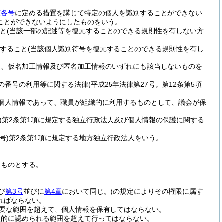
該各号
に定める措置を講じて特定の個人を識別することができない
ことができないようにしたものをいう。
と
(当該一部の記述等を復元することのできる規則性を有しない方
すること
(当該個人識別符号を復元することのできる規則性を有し
報、仮名加工情報及び匿名加工情報のいずれにも該当しないものを
の番号の利用等に関する法律
(平成25年法律第27号。第12条第5項
個人情報であって、職員が組織的に利用するものとして、議会が保
)
第2条第1項に規定する独立行政法人及び個人情報の保護に関する
号)
第2条第1項に規定する地方独立行政法人をいう。
るものとする。
び
第3号
並びに
第4章
において同じ。)
の規定によりその権限に属す
ればならない。
要な範囲を超えて、個人情報を保有してはならない。
理的に認められる範囲を超えて行ってはならない。