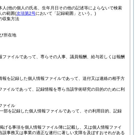
本人
(他の個人の氏名、生年月日その他の記述等によらないで検索
人の範囲
(
次項第2号
において「記録範囲」という。)
の収集方法
び所在地
報ファイルであって、専らその人事、議員報酬、給与若しくは報酬
情報を記録した個人情報ファイルであって、送付又は連絡の相手方
ファイルであって、記録情報を専ら当該学術研究の目的のために利
ファイル
一部を記録した個人情報ファイルであって、その利用目的、記録
掲げる事項を個人情報ファイル簿に記載し、又は個人情報ファイ
当該事務又は事業の適正な遂行に著しい支障を及ぼすおそれがある