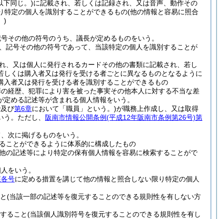
以下同じ。)
に記載され、若しくは記録され、又は音声、動作その
り特定の個人を識別することができるもの
(他の情報と容易に照合
)
記号その他の符号のうち、議長が定めるものをいう。
、記号その他の符号であって、当該特定の個人を識別することが
れ、又は個人に発行されるカードその他の書類に記載され、若し
若しくは購入者又は発行を受ける者ごとに異なるものとなるように
購入者又は発行を受ける者を識別することができるもの
罪の経歴、犯罪により害を被った事実その他本人に対する不当な差
が定める記述等が含まれる個人情報をいう。
で及び
第6章
において「職員」という。)
が職務上作成し、又は取得
いう。
ただし、
阪南市情報公開条例
(平成12年阪南市条例第26号)
第
て、次に掲げるものをいう。
ることができるように体系的に構成したもの
他の記述等により特定の保有個人情報を容易に検索することがで
個人をいう。
該各号
に定める措置を講じて他の情報と照合しない限り特定の個人
と
(当該一部の記述等を復元することのできる規則性を有しない方
すること
(当該個人識別符号を復元することのできる規則性を有し