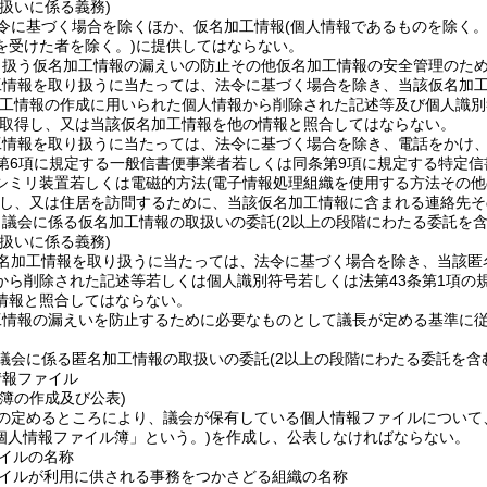
扱いに係る義務)
令に基づく場合を除くほか、仮名加工情報
(個人情報であるものを除く
を受けた者を除く。)
に提供してはならない。
り扱う仮名加工情報の漏えいの防止その他仮名加工情報の安全管理のた
工情報を取り扱うに当たっては、法令に基づく場合を除き、当該仮名加
加工情報の作成に用いられた個人情報から削除された記述等及び個人識別
取得し、又は当該仮名加工情報を他の情報と照合してはならない。
工情報を取り扱うに当たっては、法令に基づく場合を除き、電話をかけ
第6項に規定する一般信書便事業者若しくは同条第9項に規定する特定
シミリ装置若しくは電磁的方法
(電子情報処理組織を使用する方法その
し、又は住居を訪問するために、当該仮名加工情報に含まれる連絡先そ
、議会に係る仮名加工情報の取扱いの委託
(2以上の段階にわたる委託を含
扱いに係る義務)
名加工情報を取り扱うに当たっては、法令に基づく場合を除き、当該匿
から削除された記述等若しくは個人識別符号若しくは法第43条第1項の
情報と照合してはならない。
工情報の漏えいを防止するために必要なものとして議長が定める基準に
議会に係る匿名加工情報の取扱いの委託
(2以上の段階にわたる委託を含
情報ファイル
簿の作成及び公表)
の定めるところにより、議会が保有している個人情報ファイルについて
個人情報ファイル簿」という。)
を作成し、公表しなければならない。
イルの名称
イルが利用に供される事務をつかさどる組織の名称