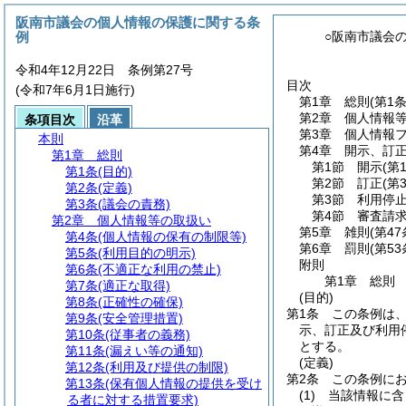
阪南市議会の個人情報の保護に関する条
例
○阪南市議会
令和4年12月22日 条例第27号
目次
(令和7年6月1日施行)
第1章
総則
(第1
第2章
個人情報
条項目次
沿革
第3章
個人情報
本則
第4章
開示、訂
第1章
総則
第1節
開示
(第
第1条
(目的)
第2節
訂正
(第
第2条
(定義)
第3節
利用停
第3条
(議会の責務)
第4節
審査請
第2章
個人情報等の取扱い
第5章
雑則
(第4
第4条
(個人情報の保有の制限等)
第6章
罰則
(第5
第5条
(利用目的の明示)
附則
第6条
(不適正な利用の禁止)
第1章
総則
第7条
(適正な取得)
(目的)
第8条
(正確性の確保)
第1条
この条例は
第9条
(安全管理措置)
示、訂正及び利用
第10条
(従事者の義務)
とする。
第11条
(漏えい等の通知)
(定義)
第12条
(利用及び提供の制限)
第2条
この条例に
第13条
(保有個人情報の提供を受け
(1)
当該情報に含
る者に対する措置要求)