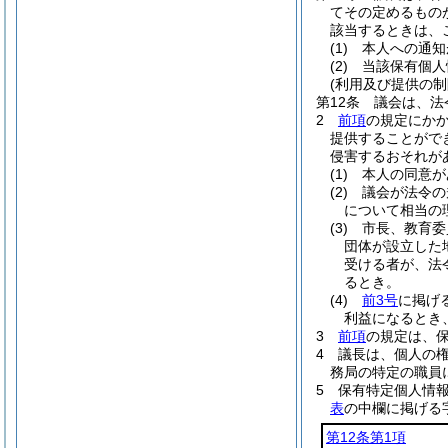
てその定めるもの
該当するときは、
(1)
本人への通知
(2)
当該保有個人
(利用及び提供の制
第12条
議会は、法
2
前項
の規定にか
提供することがで
侵害するおそれが
(1)
本人の同意が
(2)
議会が法令の
について相当の
(3)
市長、教育委
団体が設立した
受ける者が、法
るとき。
(4)
前3号
に掲げ
利益になるとき
3
前項
の規定は、
4
議長は、個人の
務局の特定の職員
5
保有特定個人情
表
の中欄に掲げる
第12条第1項