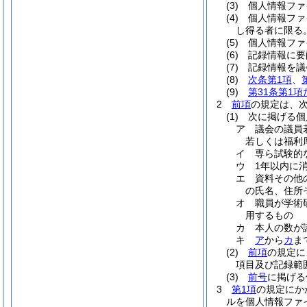
(3)
個人情報ファ
(4)
個人情報ファ
し得る者に限る
(5)
個人情報ファ
(6)
記録情報に要
(7)
記録情報を議
(8)
次条第1項
、
(9)
第31条第1
2
前項
の規定は、
(1)
次に掲げる個
ア
議会の議員
若しくは福利
イ
専ら試験的
ウ
1年以内に
エ
資料その他
の氏名、住所
オ
職員が学術
用するもの
カ
本人の数が
キ
ア
から
カ
ま
(2)
前項
の規定に
項目及び記録範
(3)
前号
に掲げる
3
第1項
の規定にか
ルを個人情報ファ