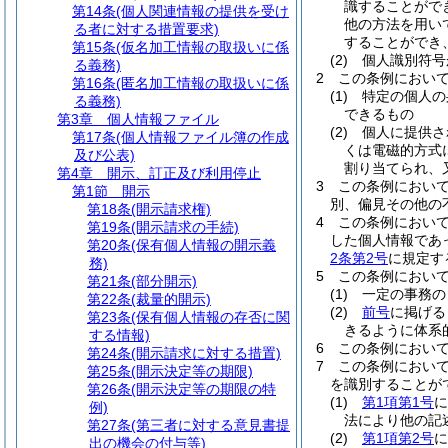
識することがで
第14条
(個人関連情報の提供を受け
他の方法を用い
る者に対する措置要求)
することができ
第15条
(仮名加工情報の取扱いに係
(2)
個人識別符号
る義務)
2
この条例におい
第16条
(匿名加工情報の取扱いに係
(1)
特定の個人の
る義務)
できるもの
第3章
個人情報ファイル
(2)
個人に提供さ
第17条
(個人情報ファイル簿の作成
くは電磁的方式
及び公表)
割り当てられ、
第4章
開示、訂正及び利用停止
3
この条例におい
第1節
開示
別、偏見その他の
第18条
(開示請求権)
4
この条例におい
第19条
(開示請求の手続)
した個人情報であ
第20条
(保有個人情報の開示義
2条第2号
に規定す
務)
5
この条例におい
第21条
(部分開示)
(1)
一定の事務の
第22条
(裁量的開示)
(2)
前号
に掲げる
第23条
(保有個人情報の存否に関
きるように体系
する情報)
6
この条例におい
第24条
(開示請求に対する措置)
7
この条例におい
第25条
(開示決定等の期限)
を識別することが
第26条
(開示決定等の期限の特
(1)
第1項第1号
に
例)
法により他の記
第27条
(第三者に対する意見書提
(2)
第1項第2号
に
出の機会の付与等)