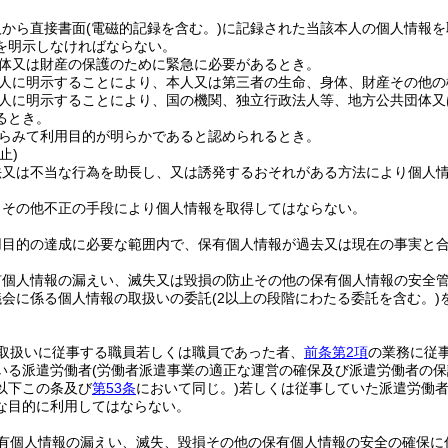
人から直接書面
(電磁的記録を含む。)
に記録された当該本人の個人情報を
を明示しなければならない。
体又は財産の保護のために緊急に必要があるとき。
人に明示することにより、本人又は第三者の生命、身体、財産その他の
人に明示することにより、国の機関、独立行政法人等、地方公共団体又
るとき。
らみて利用目的が明らかであると認められるとき。
止)
法又は不当な行為を助長し、又は誘発するおそれがある方法により個人
りその他不正の手段により個人情報を取得してはならない。
用目的の達成に必要な範囲内で、保有個人情報が過去又は現在の事実と
有個人情報の漏えい、滅失又は毀損の防止その他の保有個人情報の安全
議会に係る個人情報の取扱いの委託
(2以上の段階にわたる委託を含む。)
取扱いに従事する職員若しくは職員であった者、
前条第2項
の業務に従
いる派遣労働者
(労働者派遣事業の適正な運営の確保及び派遣労働者の
以下この条及び
第53条
において同じ。)
若しくは従事していた派遣労働
な目的に利用してはならない。
有個人情報の漏えい、滅失、毀損その他の保有個人情報の安全の確保に