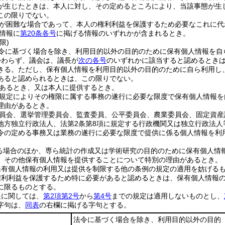
が生じたときは、本人に対し、その定めるところにより、当該事態が生
この限りでない。
が困難な場合であって、本人の権利利益を保護するため必要なこれに代
情報に
第20条各号
に掲げる情報のいずれかが含まれるとき。
限)
令に基づく場合を除き、利用目的以外の目的のために保有個人情報を自
かわらず、議会は、議長が
次の各号
のいずれかに該当すると認めるとき
きる。
ただし、保有個人情報を利用目的以外の目的のために自ら利用し
あると認められるときは、この限りでない。
あるとき、又は本人に提供するとき。
規定によりその権限に属する事務の遂行に必要な限度で保有個人情報を
理由があるとき。
員会、選挙管理委員会、監査委員、公平委員会、農業委員会、固定資産
地方独立行政法人、法第2条第8項に規定する行政機関又は独立行政法
令の定める事務又は業務の遂行に必要な限度で提供に係る個人情報を利
る場合のほか、専ら統計の作成又は学術研究の目的のために保有個人情
、その他保有個人情報を提供することについて特別の理由があるとき。
保有個人情報の利用又は提供を制限する他の条例の規定の適用を妨げる
権利利益を保護するため特に必要があると認めるときは、保有個人情報
に限るものとする。
報に関しては、
第2項第2号
から
第4号
までの規定は適用しないものとし、
字句は、
同表
の右欄に掲げる字句とする。
法令に基づく場合を除き、利用目的以外の目的