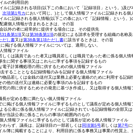
イルの利用目的
イルに記録される項目
(以下この条において「記録項目」という。)
及び
。
次項第1号カ
において同じ。)
として個人情報ファイルに記録される個
イルに記録される個人情報
(以下この条において「記録情報」という。)
配慮個人情報が含まれるときは、その旨
会以外の者に経常的に提供する場合には、その提供先
第31条第1項
又は
第38条第1項
の規定による請求を受理する組織の名称及
項ただし書
又は
第38条第1項ただし書
に該当するときは、その旨
次に掲げる個人情報ファイルについては、適用しない。
人情報ファイル
若しくは議員であった者又は職員若しくは職員であった者に係る個人情
厚生に関する事項又はこれらに準ずる事項を記録するもの
な電子計算機処理の用に供するための個人情報ファイル
消去することとなる記録情報のみを記録する個人情報ファイル
の物品若しくは金銭の送付又は業務上必要な連絡のために利用する記録
その他の送付又は連絡に必要な事項のみを記録するもの
研究の用に供するためその発意に基づき作成し、又は取得する個人情報
議長が定める数に満たない個人情報ファイル
でに掲げる個人情報ファイルに準ずるものとして議長が定める個人情報
よる公表に係る個人情報ファイルに記録されている記録情報の全部又は
囲が当該公表に係るこれらの事項の範囲内のもの
個人情報ファイルに準ずるものとして議長が定める個人情報ファイル
かわらず、議長は、記録項目の一部若しくは
同項第5号
若しくは
第7号
に
イル簿に掲載することにより、利用目的に係る事務又は事業の性質上、