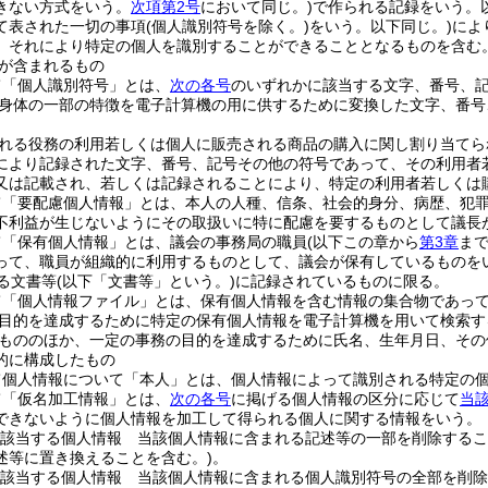
きない方式をいう。
次項第2号
において同じ。)
で作られる記録をいう。
て表された一切の事項
(個人識別符号を除く。)
をいう。以下同じ。)
によ
、それにより特定の個人を識別することができることとなるものを含む。
が含まれるもの
て「個人識別符号」とは、
次の各号
のいずれかに該当する文字、番号、
身体の一部の特徴を電子計算機の用に供するために変換した文字、番号
れる役務の利用若しくは個人に販売される商品の購入に関し割り当てら
により記録された文字、番号、記号その他の符号であって、その利用者
又は記載され、若しくは記録されることにより、特定の利用者若しくは
て「要配慮個人情報」とは、本人の人種、信条、社会的身分、病歴、犯
不利益が生じないようにその取扱いに特に配慮を要するものとして議長
て「保有個人情報」とは、議会の事務局の職員
(以下この章から
第3章
ま
って、職員が組織的に利用するものとして、議会が保有しているものを
る文書等
(以下「文書等」という。)
に記録されているものに限る。
て「個人情報ファイル」とは、保有個人情報を含む情報の集合物であっ
目的を達成するために特定の保有個人情報を電子計算機を用いて検索す
もののほか、一定の事務の目的を達成するために氏名、生年月日、その
的に構成したもの
て個人情報について「本人」とは、個人情報によって識別される特定の
て「仮名加工情報」とは、
次の各号
に掲げる個人情報の区分に応じて
当
できないように個人情報を加工して得られる個人に関する情報をいう。
該当する個人情報 当該個人情報に含まれる記述等の一部を削除するこ
述等に置き換えることを含む。)
。
該当する個人情報 当該個人情報に含まれる個人識別符号の全部を削除