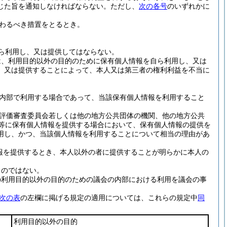
じた旨を通知しなければならない。
ただし、
次の各号
のいずれかに
わるべき措置をとるとき。
ら利用し、又は提供してはならない。
は、利用目的以外の目的のために保有個人情報を自ら利用し、又は
、又は提供することによって、本人又は第三者の権利利益を不当に
内部で利用する場合であって、当該保有個人情報を利用すること
評価審査委員会若しくは他の地方公共団体の機関、他の地方公共
人等に保有個人情報を提供する場合において、保有個人情報の提供を
用し、かつ、当該個人情報を利用することについて相当の理由があ
報を提供するとき、本人以外の者に提供することが明らかに本人の
ものではない。
の利用目的以外の目的のための議会の内部における利用を議会の事
次の表
の左欄に掲げる規定の適用については、これらの規定中
同
利用目的以外の目的