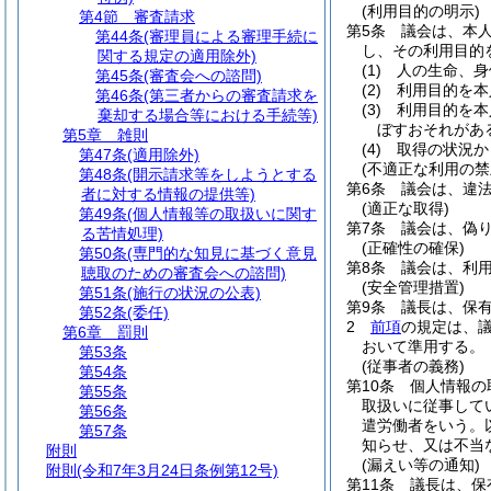
(利用目的の明示)
第4節
審査請求
第5条
議会は、本
第44条
(審理員による審理手続に
し、その利用目的
関する規定の適用除外)
(1)
人の生命、身
第45条
(審査会への諮問)
(2)
利用目的を本
第46条
(第三者からの審査請求を
(3)
利用目的を本
棄却する場合等における手続等)
ぼすおそれがあ
第5章
雑則
(4)
取得の状況か
第47条
(適用除外)
(不適正な利用の禁
第48条
(開示請求等をしようとする
第6条
議会は、違
者に対する情報の提供等)
(適正な取得)
第49条
(個人情報等の取扱いに関す
第7条
議会は、偽
る苦情処理)
(正確性の確保)
第50条
(専門的な知見に基づく意見
第8条
議会は、利
聴取のための審査会への諮問)
(安全管理措置)
第51条
(施行の状況の公表)
第9条
議長は、保
第52条
(委任)
2
前項
の規定は、
第6章
罰則
おいて準用する。
第53条
(従事者の義務)
第54条
第10条
個人情報の
第55条
取扱いに従事して
第56条
遣労働者をいう。
第57条
知らせ、又は不当
附則
(漏えい等の通知)
附則
(令和7年3月24日条例第12号)
第11条
議長は、保