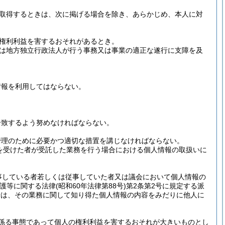
取得するときは、次に掲げる場合を除き、あらかじめ、本人に対
権利利益を害するおそれがあるとき。
は地方独立行政法人が行う事務又は事業の適正な遂行に支障を及
情報を利用してはならない。
合致するよう努めなければならない。
管理のために必要かつ適切な措置を講じなければならない。
を受けた者が受託した業務を行う場合における個人情報の取扱いに
事している者若しくは従事していた者又は議会において個人情報の
保護等に関する法律
(昭和60年法律第88号)
第2条第2号に規定する派
者は、その業務に関して知り得た個人情報の内容をみだりに他人に
係る事態であって個人の権利利益を害するおそれが大きいものとし