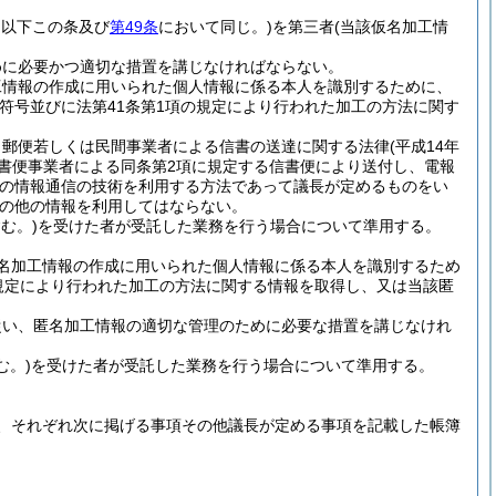
。以下この条及び
第49条
において同じ。)
を第三者
(当該仮名加工情
めに必要かつ適切な措置を講じなければならない。
工情報の作成に用いられた個人情報に係る本人を識別するために、
符号並びに法第41条第1項の規定により行われた加工の方法に関す
、郵便若しくは民間事業者による信書の送達に関する法律
(平成14年
信書便事業者による同条第2項に規定する信書便により送付し、電報
他の情報通信の技術を利用する方法であって議長が定めるものをい
の他の情報を利用してはならない。
む。)
を受けた者が受託した業務を行う場合について準用する。
名加工情報の作成に用いられた個人情報に係る本人を識別するため
規定により行われた加工の方法に関する情報を取得し、又は当該匿
従い、匿名加工情報の適切な管理のために必要な措置を講じなけれ
む。)
を受けた者が受託した業務を行う場合について準用する。
、それぞれ次に掲げる事項その他議長が定める事項を記載した帳簿