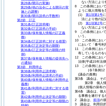
ない方法により
第28条
(開示の実施)
8
この条例におい
第29条
(他の法令による開示の実
ように個人情報を
施との調整)
(1)
第1項第1号
に
第30条
(開示請求の手数料)
法により他の記
第2節
訂正
(2)
第1項第2号
に
第31条
(訂正請求権)
ない方法により
第32条
(訂正請求の手続)
9
この条例におい
第33条
(保有個人情報の訂正義
いう。
務)
10
この条例におい
第34条
(訂正請求に対する措置)
において「番号利
第35条
(訂正決定等の期限)
11
この条例におい
第36条
(訂正決定等の期限の特
有しているものを
例)
12
この条例におい
第37条
(保有個人情報の提供先へ
法律
(平成15年法
の通知)
13
この条例におい
第3節
利用停止
(令7条例1
第38条
(利用停止請求権)
(議会の責務)
第39条
(利用停止請求の手続)
第3条
議会は、そ
第40条
(保有個人情報の利用停止
第2章
個人
義務)
(個人情報の保有の
第41条
(利用停止請求に対する措
第4条
議会は、個
置)
る事務を遂行する
第42条
(利用停止決定等の期限)
2
議会は、
前項
の
第43条
(利用停止決定等の期限の
3
議会は、利用目
特例)