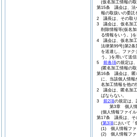
(仮名加工情報の取
第15条
議会は、法
報の取扱いの委託
2
議長は、その取
3
議会は、仮名加
削除情報等
(仮名
る情報をいう。)
を
4
議会は、仮名加
法律第99号)
第2条
を送達し、ファク
う。)
を用いて送信
5
前各項
の規定は
(匿名加工情報の取
第16条
議会は、匿
に、当該個人情報
名加工情報を他の
2
議会は、匿名加
ばならない。
3
前2項
の規定は、
第3章
個人
(個人情報ファイル
第17条
議長は、そ
(
第3項
において「
(1)
個人情報ファ
(2)
個人情報ファ