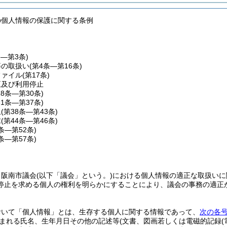
の個人情報の保護に関する条例
条―第3条)
等の取扱い
(第4条―第16条)
ファイル
(第17条)
正及び利用停止
18条―第30条)
31条―第37条)
止
(第38条―第43条)
求
(第44条―第46条)
7条―第52条)
3条―第57条)
、阪南市議会
(以下「議会」という。)
における個人情報の適正な取扱いに
停止を求める個人の権利を明らかにすることにより、議会の事務の適正
おいて「個人情報」とは、生存する個人に関する情報であって、
次の各
まれる氏名、生年月日その他の記述等
(文書、図画若しくは電磁的記録