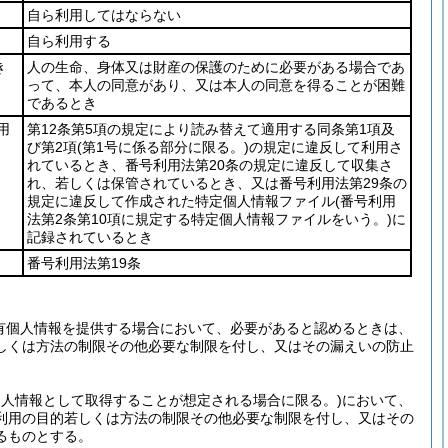
自ら利用してはならない
自ら利用する
き
人の生命、身体又は財産の保護のために必要がある場合であ
って、本人の同意があり、又は本人の同意を得ることが困難
であるとき
用
第12条第5項の規定により読み替えて適用する同条第1項及
び第2項
(第1号に係る部分に限る。)
の規定に違反して利用さ
れているとき、番号利用法第20条の規定に違反して収集さ
れ、若しくは保管されているとき、又は番号利用法第29条の
規定に違反して作成された特定個人情報ファイル
(番号利用
法第2条第10項に規定する特定個人情報ファイルをいう。)
に
記録されているとき
番号利用法第19条
有個人情報を提供する場合において、必要があると認めるときは、
しくは方法の制限その他必要な制限を付し、又はその漏えいの防止
個人情報として取得することが想定される場合に限る。)
において、
利用の目的若しくは方法の制限その他必要な制限を付し、又はその
るものとする。