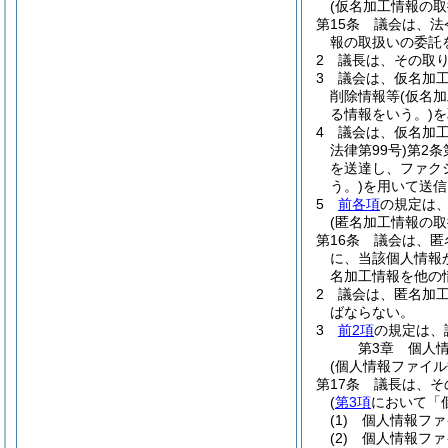
(仮名加工情報の取
第15条
議会は、法
報の取扱いの委託
2
議長は、その取
3
議会は、仮名加
削除情報等
(仮名
る情報をいう。)
を
4
議会は、仮名加
法律第99号)
第2条
を送達し、ファク
う。)
を用いて送信
5
前各項
の規定は
(匿名加工情報の取
第16条
議会は、匿
に、当該個人情報
名加工情報を他の
2
議会は、匿名加
ばならない。
3
前2項
の規定は、
第3章
個人
(個人情報ファイル
第17条
議長は、そ
(
第3項
において「
(1)
個人情報ファ
(2)
個人情報ファ