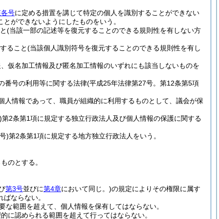
該各号
に定める措置を講じて特定の個人を識別することができない
ことができないようにしたものをいう。
と
(当該一部の記述等を復元することのできる規則性を有しない方
すること
(当該個人識別符号を復元することのできる規則性を有し
報、仮名加工情報及び匿名加工情報のいずれにも該当しないものを
の番号の利用等に関する法律
(平成25年法律第27号。第12条第5項
個人情報であって、職員が組織的に利用するものとして、議会が保
)
第2条第1項に規定する独立行政法人及び個人情報の保護に関する
号)
第2条第1項に規定する地方独立行政法人をいう。
るものとする。
び
第3号
並びに
第4章
において同じ。)
の規定によりその権限に属す
ればならない。
要な範囲を超えて、個人情報を保有してはならない。
理的に認められる範囲を超えて行ってはならない。