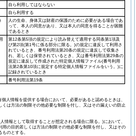
自ら利用してはならない
自ら利用する
き
人の生命、身体又は財産の保護のために必要がある場合であ
って、本人の同意があり、又は本人の同意を得ることが困難
であるとき
用
第12条第5項の規定により読み替えて適用する同条第1項及
び第2項
(第1号に係る部分に限る。)
の規定に違反して利用さ
れているとき、番号利用法第20条の規定に違反して収集さ
れ、若しくは保管されているとき、又は番号利用法第29条の
規定に違反して作成された特定個人情報ファイル
(番号利用
法第2条第10項に規定する特定個人情報ファイルをいう。)
に
記録されているとき
番号利用法第19条
有個人情報を提供する場合において、必要があると認めるときは、
しくは方法の制限その他必要な制限を付し、又はその漏えいの防止
個人情報として取得することが想定される場合に限る。)
において、
利用の目的若しくは方法の制限その他必要な制限を付し、又はその
るものとする。