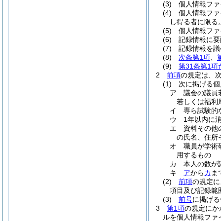
(3)
個人情報ファ
(4)
個人情報ファ
し得る者に限る
(5)
個人情報ファ
(6)
記録情報に要
(7)
記録情報を議
(8)
次条第1項
、
(9)
第31条第1
2
前項
の規定は、
(1)
次に掲げる個
ア
議会の議員
若しくは福利
イ
専ら試験的
ウ
1年以内に
エ
資料その他
の氏名、住所
オ
職員が学術
用するもの
カ
本人の数が
キ
ア
から
カ
ま
(2)
前項
の規定に
項目及び記録範
(3)
前号
に掲げる
3
第1項
の規定にか
ルを個人情報ファ