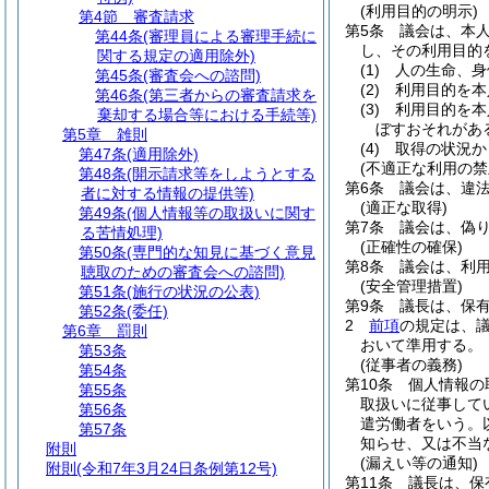
(利用目的の明示)
第4節
審査請求
第5条
議会は、本
第44条
(審理員による審理手続に
し、その利用目的
関する規定の適用除外)
(1)
人の生命、身
第45条
(審査会への諮問)
(2)
利用目的を本
第46条
(第三者からの審査請求を
(3)
利用目的を本
棄却する場合等における手続等)
ぼすおそれがあ
第5章
雑則
(4)
取得の状況か
第47条
(適用除外)
(不適正な利用の禁
第48条
(開示請求等をしようとする
第6条
議会は、違
者に対する情報の提供等)
(適正な取得)
第49条
(個人情報等の取扱いに関す
第7条
議会は、偽
る苦情処理)
(正確性の確保)
第50条
(専門的な知見に基づく意見
第8条
議会は、利
聴取のための審査会への諮問)
(安全管理措置)
第51条
(施行の状況の公表)
第9条
議長は、保
第52条
(委任)
2
前項
の規定は、
第6章
罰則
おいて準用する。
第53条
(従事者の義務)
第54条
第10条
個人情報の
第55条
取扱いに従事して
第56条
遣労働者をいう。
第57条
知らせ、又は不当
附則
(漏えい等の通知)
附則
(令和7年3月24日条例第12号)
第11条
議長は、保