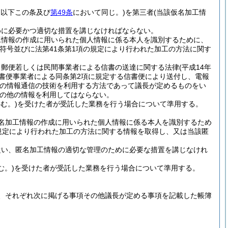
。以下この条及び
第49条
において同じ。)
を第三者
(当該仮名加工情
めに必要かつ適切な措置を講じなければならない。
工情報の作成に用いられた個人情報に係る本人を識別するために、
符号並びに法第41条第1項の規定により行われた加工の方法に関す
、郵便若しくは民間事業者による信書の送達に関する法律
(平成14年
信書便事業者による同条第2項に規定する信書便により送付し、電報
他の情報通信の技術を利用する方法であって議長が定めるものをい
の他の情報を利用してはならない。
む。)
を受けた者が受託した業務を行う場合について準用する。
名加工情報の作成に用いられた個人情報に係る本人を識別するため
規定により行われた加工の方法に関する情報を取得し、又は当該匿
従い、匿名加工情報の適切な管理のために必要な措置を講じなけれ
む。)
を受けた者が受託した業務を行う場合について準用する。
、それぞれ次に掲げる事項その他議長が定める事項を記載した帳簿