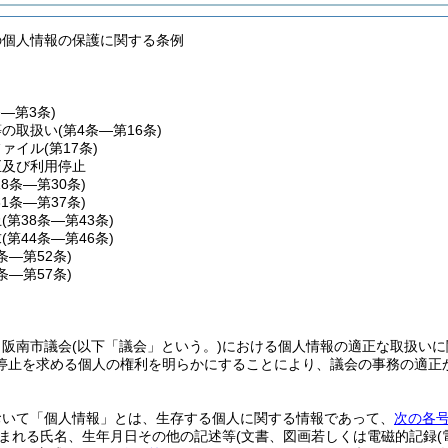
の個人情報の保護に関する条例
条―第3条)
等の取扱い
(第4条―第16条)
ファイル
(第17条)
正及び利用停止
18条―第30条)
31条―第37条)
止
(第38条―第43条)
求
(第44条―第46条)
7条―第52条)
3条―第57条)
、阪南市議会
(以下「議会」という。)
における個人情報の適正な取扱いに
停止を求める個人の権利を明らかにすることにより、議会の事務の適正
おいて「個人情報」とは、生存する個人に関する情報であって、
次の各
まれる氏名、生年月日その他の記述等
(文書、図画若しくは電磁的記録