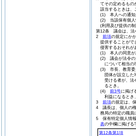
てその定めるもの
該当するときは、
(1)
本人への通知
(2)
当該保有個人
(利用及び提供の制
第12条
議会は、法
2
前項
の規定にか
提供することがで
侵害するおそれが
(1)
本人の同意が
(2)
議会が法令の
について相当の
(3)
市長、教育委
団体が設立した
受ける者が、法
るとき。
(4)
前3号
に掲げ
利益になるとき
3
前項
の規定は、
4
議長は、個人の
務局の特定の職員
5
保有特定個人情
表
の中欄に掲げる
第12条第1項