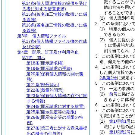
識することがで
第14条
(個人関連情報の提供を受け
他の方法を用い
る者に対する措置要求)
することができ
第15条
(仮名加工情報の取扱いに係
(2)
個人識別符号
る義務)
2
この条例におい
第16条
(匿名加工情報の取扱いに係
(1)
特定の個人の
る義務)
できるもの
第3章
個人情報ファイル
(2)
個人に提供さ
第17条
(個人情報ファイル簿の作成
くは電磁的方式
及び公表)
割り当てられ、
第4章
開示、訂正及び利用停止
3
この条例におい
第1節
開示
別、偏見その他の
第18条
(開示請求権)
4
この条例におい
第19条
(開示請求の手続)
した個人情報であ
第20条
(保有個人情報の開示義
2条第2号
に規定す
務)
5
この条例におい
第21条
(部分開示)
(1)
一定の事務の
第22条
(裁量的開示)
(2)
前号
に掲げる
第23条
(保有個人情報の存否に関
きるように体系
する情報)
6
この条例におい
第24条
(開示請求に対する措置)
7
この条例におい
第25条
(開示決定等の期限)
を識別することが
第26条
(開示決定等の期限の特
(1)
第1項第1号
に
例)
法により他の記
第27条
(第三者に対する意見書提
(2)
第1項第2号
に
出の機会の付与等)