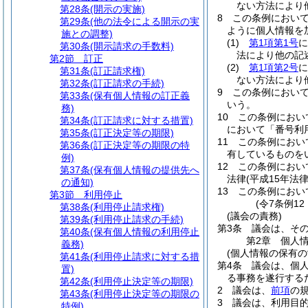
ない方法により
第28条
(開示の実施)
8
この条例におい
第29条
(他の法令による開示の実
ように個人情報を
施との調整)
(1)
第1項第1号
に
第30条
(開示請求の手数料)
法により他の記
第2節
訂正
(2)
第1項第2号
に
第31条
(訂正請求権)
ない方法により
第32条
(訂正請求の手続)
9
この条例におい
第33条
(保有個人情報の訂正義
いう。
務)
10
この条例におい
第34条
(訂正請求に対する措置)
において「番号利
第35条
(訂正決定等の期限)
11
この条例におい
第36条
(訂正決定等の期限の特
有しているものを
例)
12
この条例におい
第37条
(保有個人情報の提供先へ
法律
(平成15年法
の通知)
13
この条例におい
第3節
利用停止
(令7条例1
第38条
(利用停止請求権)
(議会の責務)
第39条
(利用停止請求の手続)
第3条
議会は、そ
第40条
(保有個人情報の利用停止
第2章
個人
義務)
(個人情報の保有の
第41条
(利用停止請求に対する措
第4条
議会は、個
置)
る事務を遂行する
第42条
(利用停止決定等の期限)
2
議会は、
前項
の
第43条
(利用停止決定等の期限の
3
議会は、利用目
特例)