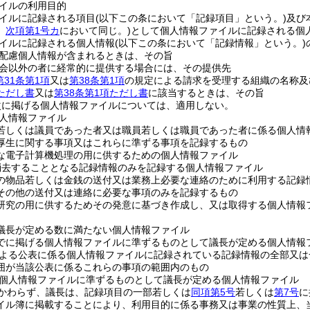
イルの利用目的
イルに記録される項目
(以下この条において「記録項目」という。)
及び
。
次項第1号カ
において同じ。)
として個人情報ファイルに記録される個
イルに記録される個人情報
(以下この条において「記録情報」という。)
配慮個人情報が含まれるときは、その旨
会以外の者に経常的に提供する場合には、その提供先
第31条第1項
又は
第38条第1項
の規定による請求を受理する組織の名称及
項ただし書
又は
第38条第1項ただし書
に該当するときは、その旨
次に掲げる個人情報ファイルについては、適用しない。
人情報ファイル
若しくは議員であった者又は職員若しくは職員であった者に係る個人情
厚生に関する事項又はこれらに準ずる事項を記録するもの
な電子計算機処理の用に供するための個人情報ファイル
消去することとなる記録情報のみを記録する個人情報ファイル
の物品若しくは金銭の送付又は業務上必要な連絡のために利用する記録
その他の送付又は連絡に必要な事項のみを記録するもの
研究の用に供するためその発意に基づき作成し、又は取得する個人情報
議長が定める数に満たない個人情報ファイル
でに掲げる個人情報ファイルに準ずるものとして議長が定める個人情報
よる公表に係る個人情報ファイルに記録されている記録情報の全部又は
囲が当該公表に係るこれらの事項の範囲内のもの
個人情報ファイルに準ずるものとして議長が定める個人情報ファイル
かわらず、議長は、記録項目の一部若しくは
同項第5号
若しくは
第7号
に
イル簿に掲載することにより、利用目的に係る事務又は事業の性質上、