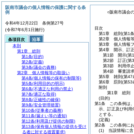
阪南市議会の個人情報の保護に関する条
例
○阪南市議会
令和4年12月22日 条例第27号
目次
(令和7年6月1日施行)
第1章
総則
(第1
第2章
個人情報
条項目次
沿革
第3章
個人情報
本則
第4章
開示、訂
第1章
総則
第1節
開示
(第
第1条
(目的)
第2節
訂正
(第
第2条
(定義)
第3節
利用停
第3条
(議会の責務)
第4節
審査請
第2章
個人情報等の取扱い
第5章
雑則
(第4
第4条
(個人情報の保有の制限等)
第6章
罰則
(第5
第5条
(利用目的の明示)
附則
第6条
(不適正な利用の禁止)
第1章
総則
第7条
(適正な取得)
(目的)
第8条
(正確性の確保)
第1条
この条例は
第9条
(安全管理措置)
示、訂正及び利用
第10条
(従事者の義務)
とする。
第11条
(漏えい等の通知)
(定義)
第12条
(利用及び提供の制限)
第2条
この条例に
第13条
(保有個人情報の提供を受け
(1)
当該情報に含
る者に対する措置要求)