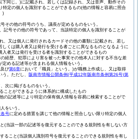
以下同じ。)
に記載され、若しくは記録され、又は音声、動作その
り特定の個人を識別することができるもの
(他の情報と容易に照合
)
記号その他の符号のうち、議長が定めるものをいう。
、記号その他の符号であって、当該特定の個人を識別することが
れ、又は個人に発行されるカードその他の書類に記載され、若し
若しくは購入者又は発行を受ける者ごとに異なるものとなるように
購入者又は発行を受ける者を識別することができるもの
罪の経歴、犯罪により害を被った事実その他本人に対する不当な差
が定める記述等が含まれる個人情報をいう。
で及び
第6章
において「職員」という。)
が職務上作成し、又は取得
いう。
ただし、
阪南市情報公開条例
(平成12年阪南市条例第26号)
第
て、次に掲げるものをいう。
ることができるように体系的に構成したもの
他の記述等により特定の保有個人情報を容易に検索することがで
個人をいう。
該各号
に定める措置を講じて他の情報と照合しない限り特定の個人
と
(当該一部の記述等を復元することのできる規則性を有しない方
すること
(当該個人識別符号を復元することのできる規則性を有し