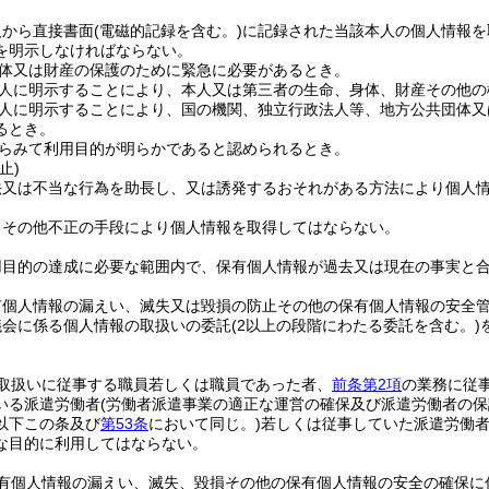
人から直接書面
(電磁的記録を含む。)
に記録された当該本人の個人情報を
を明示しなければならない。
体又は財産の保護のために緊急に必要があるとき。
人に明示することにより、本人又は第三者の生命、身体、財産その他の
人に明示することにより、国の機関、独立行政法人等、地方公共団体又
るとき。
らみて利用目的が明らかであると認められるとき。
止)
法又は不当な行為を助長し、又は誘発するおそれがある方法により個人
りその他不正の手段により個人情報を取得してはならない。
用目的の達成に必要な範囲内で、保有個人情報が過去又は現在の事実と
有個人情報の漏えい、滅失又は毀損の防止その他の保有個人情報の安全
議会に係る個人情報の取扱いの委託
(2以上の段階にわたる委託を含む。)
取扱いに従事する職員若しくは職員であった者、
前条第2項
の業務に従
いる派遣労働者
(労働者派遣事業の適正な運営の確保及び派遣労働者の
以下この条及び
第53条
において同じ。)
若しくは従事していた派遣労働
な目的に利用してはならない。
有個人情報の漏えい、滅失、毀損その他の保有個人情報の安全の確保に