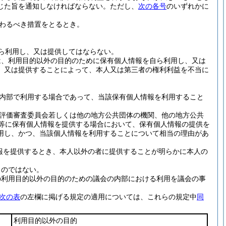
じた旨を通知しなければならない。
ただし、
次の各号
のいずれかに
わるべき措置をとるとき。
ら利用し、又は提供してはならない。
は、利用目的以外の目的のために保有個人情報を自ら利用し、又は
、又は提供することによって、本人又は第三者の権利利益を不当に
内部で利用する場合であって、当該保有個人情報を利用すること
評価審査委員会若しくは他の地方公共団体の機関、他の地方公共
人等に保有個人情報を提供する場合において、保有個人情報の提供を
用し、かつ、当該個人情報を利用することについて相当の理由があ
報を提供するとき、本人以外の者に提供することが明らかに本人の
ものではない。
の利用目的以外の目的のための議会の内部における利用を議会の事
次の表
の左欄に掲げる規定の適用については、これらの規定中
同
利用目的以外の目的