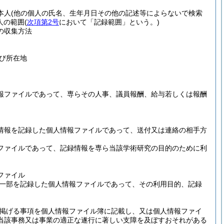
本人
(他の個人の氏名、生年月日その他の記述等によらないで検索
人の範囲
(
次項第2号
において「記録範囲」という。)
の収集方法
び所在地
報ファイルであって、専らその人事、議員報酬、給与若しくは報酬
情報を記録した個人情報ファイルであって、送付又は連絡の相手方
ファイルであって、記録情報を専ら当該学術研究の目的のために利
ファイル
一部を記録した個人情報ファイルであって、その利用目的、記録
掲げる事項を個人情報ファイル簿に記載し、又は個人情報ファイ
当該事務又は事業の適正な遂行に著しい支障を及ぼすおそれがある