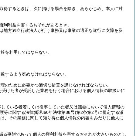
取得するときは、次に掲げる場合を除き、あらかじめ、本人に対
権利利益を害するおそれがあるとき。
は地方独立行政法人が行う事務又は事業の適正な遂行に支障を及
情報を利用してはならない。
合致するよう努めなければならない。
管理のために必要かつ適切な措置を講じなければならない。
を受けた者が受託した業務を行う場合における個人情報の取扱いに
事している者若しくは従事していた者又は議会において個人情報の
保護等に関する法律
(昭和60年法律第88号)
第2条第2号に規定する派
者は、その業務に関して知り得た個人情報の内容をみだりに他人に
係る事態であって個人の権利利益を害するおそれが大きいものとし