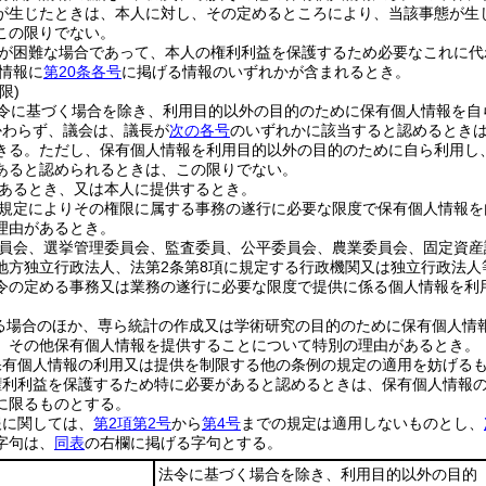
が生じたときは、本人に対し、その定めるところにより、当該事態が生
この限りでない。
が困難な場合であって、本人の権利利益を保護するため必要なこれに代
情報に
第20条各号
に掲げる情報のいずれかが含まれるとき。
限)
令に基づく場合を除き、利用目的以外の目的のために保有個人情報を自
かわらず、議会は、議長が
次の各号
のいずれかに該当すると認めるとき
きる。
ただし、保有個人情報を利用目的以外の目的のために自ら利用し
あると認められるときは、この限りでない。
あるとき、又は本人に提供するとき。
規定によりその権限に属する事務の遂行に必要な限度で保有個人情報を
理由があるとき。
員会、選挙管理委員会、監査委員、公平委員会、農業委員会、固定資産
地方独立行政法人、法第2条第8項に規定する行政機関又は独立行政法
令の定める事務又は業務の遂行に必要な限度で提供に係る個人情報を利
る場合のほか、専ら統計の作成又は学術研究の目的のために保有個人情
、その他保有個人情報を提供することについて特別の理由があるとき。
保有個人情報の利用又は提供を制限する他の条例の規定の適用を妨げる
権利利益を保護するため特に必要があると認めるときは、保有個人情報
に限るものとする。
報に関しては、
第2項第2号
から
第4号
までの規定は適用しないものとし、
字句は、
同表
の右欄に掲げる字句とする。
法令に基づく場合を除き、利用目的以外の目的