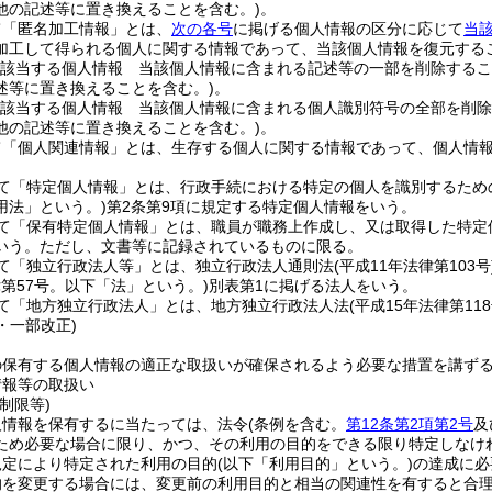
他の記述等に置き換えることを含む。)
。
て「匿名加工情報」とは、
次の各号
に掲げる個人情報の区分に応じて
当
加工して得られる個人に関する情報であって、当該個人情報を復元する
該当する個人情報 当該個人情報に含まれる記述等の一部を削除するこ
述等に置き換えることを含む。)
。
該当する個人情報 当該個人情報に含まれる個人識別符号の全部を削除
他の記述等に置き換えることを含む。)
。
て「個人関連情報」とは、生存する個人に関する情報であって、個人情
て「特定個人情報」とは、行政手続における特定の個人を識別するため
用法」という。)
第2条第9項に規定する特定個人情報をいう。
て「保有特定個人情報」とは、職員が職務上作成し、又は取得した特定
いう。
ただし、文書等に記録されているものに限る。
て「独立行政法人等」とは、独立行政法人通則法
(平成11年法律第103号
律第57号。以下「法」という。)
別表第1に掲げる法人をいう。
て「地方独立行政法人」とは、地方独立行政法人法
(平成15年法律第118
2・一部改正)
の保有する個人情報の適正な取扱いが確保されるよう必要な措置を講ず
情報等の取扱い
制限等)
人情報を保有するに当たっては、法令
(条例を含む。
第12条第2項第2号
及
ため必要な場合に限り、かつ、その利用の目的をできる限り特定しなけ
規定により特定された利用の目的
(以下「利用目的」という。)
の達成に必
的を変更する場合には、変更前の利用目的と相当の関連性を有すると合