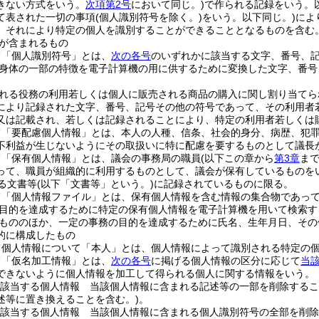
きない方式をいう。
次項第2号
において同じ。)
で作られる記録をいう。
て表された一切の事項
(個人識別符号を除く。)
をいう。以下同じ。)
によ
、それにより特定の個人を識別することができることとなるものを含む。
が含まれるもの
て「個人識別符号」とは、
次の各号
のいずれかに該当する文字、番号、
身体の一部の特徴を電子計算機の用に供するために変換した文字、番号
れる役務の利用若しくは個人に販売される商品の購入に関し割り当てら
により記録された文字、番号、記号その他の符号であって、その利用者
又は記載され、若しくは記録されることにより、特定の利用者若しくは
て「要配慮個人情報」とは、本人の人種、信条、社会的身分、病歴、犯
不利益が生じないようにその取扱いに特に配慮を要するものとして議長
て「保有個人情報」とは、議会の事務局の職員
(以下この章から
第3章
ま
って、職員が組織的に利用するものとして、議会が保有しているものを
る文書等
(以下「文書等」という。)
に記録されているものに限る。
て「個人情報ファイル」とは、保有個人情報を含む情報の集合物であっ
目的を達成するために特定の保有個人情報を電子計算機を用いて検索す
もののほか、一定の事務の目的を達成するために氏名、生年月日、その
的に構成したもの
て個人情報について「本人」とは、個人情報によって識別される特定の
て「仮名加工情報」とは、
次の各号
に掲げる個人情報の区分に応じて
当
できないように個人情報を加工して得られる個人に関する情報をいう。
該当する個人情報 当該個人情報に含まれる記述等の一部を削除するこ
述等に置き換えることを含む。)
。
該当する個人情報 当該個人情報に含まれる個人識別符号の全部を削除