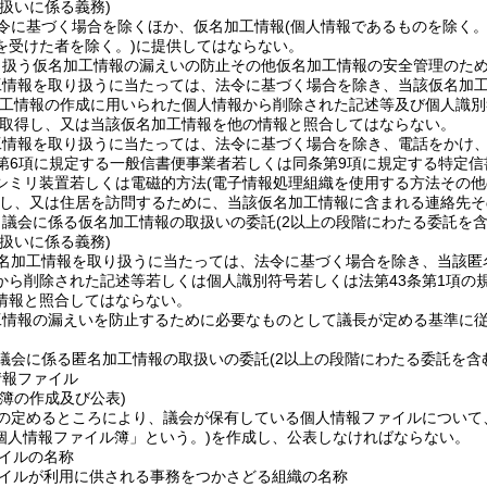
扱いに係る義務)
令に基づく場合を除くほか、仮名加工情報
(個人情報であるものを除く
を受けた者を除く。)
に提供してはならない。
り扱う仮名加工情報の漏えいの防止その他仮名加工情報の安全管理のた
工情報を取り扱うに当たっては、法令に基づく場合を除き、当該仮名加
加工情報の作成に用いられた個人情報から削除された記述等及び個人識別
取得し、又は当該仮名加工情報を他の情報と照合してはならない。
工情報を取り扱うに当たっては、法令に基づく場合を除き、電話をかけ
第6項に規定する一般信書便事業者若しくは同条第9項に規定する特定
シミリ装置若しくは電磁的方法
(電子情報処理組織を使用する方法その
し、又は住居を訪問するために、当該仮名加工情報に含まれる連絡先そ
、議会に係る仮名加工情報の取扱いの委託
(2以上の段階にわたる委託を含
扱いに係る義務)
名加工情報を取り扱うに当たっては、法令に基づく場合を除き、当該匿
から削除された記述等若しくは個人識別符号若しくは法第43条第1項の
情報と照合してはならない。
工情報の漏えいを防止するために必要なものとして議長が定める基準に
議会に係る匿名加工情報の取扱いの委託
(2以上の段階にわたる委託を含
情報ファイル
簿の作成及び公表)
の定めるところにより、議会が保有している個人情報ファイルについて
個人情報ファイル簿」という。)
を作成し、公表しなければならない。
イルの名称
イルが利用に供される事務をつかさどる組織の名称