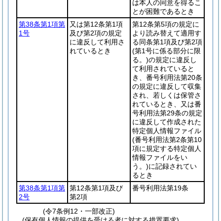
は本人の同意を得るこ
とが困難であるとき
第38条第1項第
又は第12条第1項
第12条第5項の規定に
1号
及び第2項の規定
より読み替えて適用す
に違反して利用さ
る同条第1項及び第2項
れているとき
(第1号に係る部分に限
る。)
の規定に違反し
て利用されていると
き、番号利用法第20条
の規定に違反して収集
され、若しくは保管さ
れているとき、又は番
号利用法第29条の規定
に違反して作成された
特定個人情報ファイル
(番号利用法第2条第10
項に規定する特定個人
情報ファイルをい
う。)
に記録されてい
るとき
第38条第1項第
第12条第1項及び
番号利用法第19条
2号
第2項
(令7条例12・一部改正)
(保有個人情報の提供を受ける者に対する措置要求)