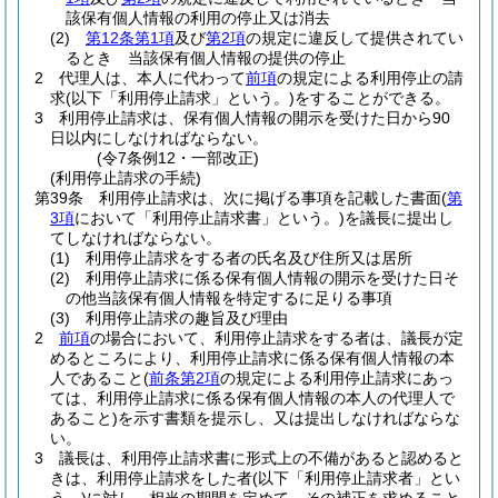
該保有個人情報の利用の停止又は消去
(2)
第12条第1項
及び
第2項
の規定に違反して提供されてい
るとき 当該保有個人情報の提供の停止
2
代理人は、本人に代わって
前項
の規定による利用停止の請
求
(以下「利用停止請求」という。)
をすることができる。
3
利用停止請求は、保有個人情報の開示を受けた日から90
日以内にしなければならない。
(令7条例12・一部改正)
(利用停止請求の手続)
第39条
利用停止請求は、次に掲げる事項を記載した書面
(
第
3項
において「利用停止請求書」という。)
を議長に提出し
てしなければならない。
(1)
利用停止請求をする者の氏名及び住所又は居所
(2)
利用停止請求に係る保有個人情報の開示を受けた日そ
の他当該保有個人情報を特定するに足りる事項
(3)
利用停止請求の趣旨及び理由
2
前項
の場合において、利用停止請求をする者は、議長が定
めるところにより、利用停止請求に係る保有個人情報の本
人であること
(
前条第2項
の規定による利用停止請求にあっ
ては、利用停止請求に係る保有個人情報の本人の代理人で
あること)
を示す書類を提示し、又は提出しなければならな
い。
3
議長は、利用停止請求書に形式上の不備があると認めると
きは、利用停止請求をした者
(以下「利用停止請求者」とい