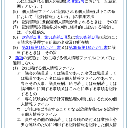
ルに記録される個人の範囲
(
次項第2号
において「記録範
囲」という。)
(5)
個人情報ファイルに記録される個人情報
(以下この条
において「記録情報」という。)
の収集方法
(6)
記録情報に要配慮個人情報が含まれるときは、その旨
(7)
記録情報を議会以外の者に経常的に提供する場合に
は、その提供先
(8)
次条第1項
、
第31条第1項
又は
第38条第1項
の規定によ
る請求を受理する組織の名称及び所在地
(9)
第31条第1項ただし書
又は
第38条第1項ただし書
に該
当するときは、その旨
2
前項
の規定は、次に掲げる個人情報ファイルについては、
適用しない。
(1)
次に掲げる個人情報ファイル
ア
議会の議員若しくは議員であった者又は職員若しく
は職員であった者に係る個人情報ファイルであって、
専らその人事、議員報酬、給与若しくは報酬若しくは
福利厚生に関する事項又はこれらに準ずる事項を記録
するもの
イ
専ら試験的な電子計算機処理の用に供するための個
人情報ファイル
ウ
1年以内に消去することとなる記録情報のみを記録す
る個人情報ファイル
エ
資料その他の物品若しくは金銭の送付又は業務上必
要な連絡のために利用する記録情報を記録した個人情