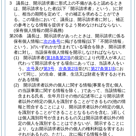
3
議長は、開示請求書に形式上の不備があると認めるとき
は、開示請求をした者
(以下「開示請求者」という。)
に対
し、相当の期間を定めて、その補正を求めることができ
る。
この場合において、議長は、開示請求者に対し、補正
の参考となる情報を提供するよう努めなければならない。
(保有個人情報の開示義務)
第20条
議長は、開示請求があったときは、開示請求に係る
保有個人情報に
次の各号
に掲げる情報
(以下「不開示情報」
という。)
のいずれかが含まれている場合を除き、開示請求
者に対し、当該保有個人情報を開示しなければならない。
(1)
開示請求者
(
第18条第2項
の規定により代理人が本人に
代わって開示請求をする場合にあっては、当該本人をい
う。
次号
及び
第3号
、
次条第2項
並びに
第27条第1項
にお
いて同じ。)
の生命、健康、生活又は財産を害するおそれ
がある情報
(2)
開示請求者以外の個人に関する情報
(事業を営む個人
の当該事業に関する情報を除く。)
であって、当該情報に
含まれる氏名、生年月日その他の記述等により開示請求
者以外の特定の個人を識別することができるもの
(他の情
報と照合することにより、開示請求者以外の特定の個人
を識別することができることとなるものを含む。)
若しく
は個人識別符号が含まれるもの又は開示請求者以外の特
定の個人を識別することはできないが、開示することに
より、なお開示請求者以外の個人の権利利益を害するお
それがあるもの。
ただし、次に掲げる情報を除く。