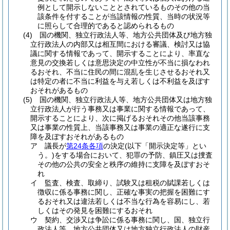
例として開示しないこととされているものその他の当
該条件を付することが当該情報の性質、当時の状況等
に照らして合理的であると認められるもの
(4)
国の機関、独立行政法人等、地方公共団体及び地方独
立行政法人の内部又は相互間における審議、検討又は協
議に関する情報であって、開示することにより、率直な
意見の交換若しくは意思決定の中立性が不当に損なわれ
るおそれ、不当に住民の間に混乱を生じさせるおそれ又
は特定の者に不当に利益を与え若しくは不利益を及ぼす
おそれがあるもの
(5)
国の機関、独立行政法人等、地方公共団体又は地方独
立行政法人が行う事務又は事業に関する情報であって、
開示することにより、次に掲げるおそれその他当該事務
又は事業の性質上、当該事務又は事業の適正な遂行に支
障を及ぼすおそれがあるもの
ア
議長が
第24条各項
の決定
(以下「開示決定等」とい
う。)
をする場合において、犯罪の予防、鎮圧又は捜査
その他の公共の安全と秩序の維持に支障を及ぼすおそ
れ
イ
監査、検査、取締り、試験又は租税の賦課若しくは
徴収に係る事務に関し、正確な事実の把握を困難にす
るおそれ又は違法若しくは不当な行為を容易にし、若
しくはその発見を困難にするおそれ
ウ
契約、交渉又は争訟に係る事務に関し、国、独立行
政法人等、地方公共団体又は地方独立行政法人の財産