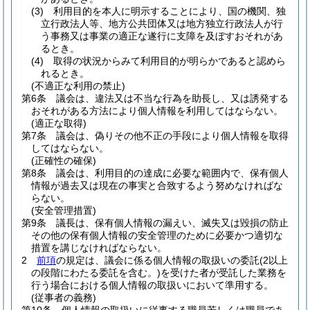
(3)
利用目的を本人に明示することにより、国の機関、独
立行政法人等、地方公共団体又は地方独立行政法人が行
う事務又は事業の適正な遂行に支障を及ぼすおそれがあ
るとき。
(4)
取得の状況からみて利用目的が明らかであると認めら
れるとき。
(不適正な利用の禁止)
第6条
議会は、違法又は不当な行為を助長し、又は誘発する
おそれがある方法により個人情報を利用してはならない。
(適正な取得)
第7条
議会は、偽りその他不正の手段により個人情報を取得
してはならない。
(正確性の確保)
第8条
議会は、利用目的の達成に必要な範囲内で、保有個人
情報が過去又は現在の事実と合致するよう努めなければな
らない。
(安全管理措置)
第9条
議長は、保有個人情報の漏えい、滅失又は毀損の防止
その他の保有個人情報の安全管理のために必要かつ適切な
措置を講じなければならない。
2
前項
の規定は、議会に係る個人情報の取扱いの委託
(2以上
の段階にわたる委託を含む。)
を受けた者が受託した業務を
行う場合における個人情報の取扱いにおいて準用する。
(従事者の義務)