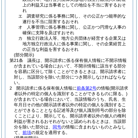
上の利益又は当事者としての地位を不当に害するおそ
れ
エ
調査研究に係る事務に関し、その公正かつ能率的な
遂行を不当に阻害するおそれ
オ
人事管理に係る事務に関し、公正かつ円滑な人事の
確保に支障を及ぼすおそれ
カ
独立行政法人等、地方公共団体が経営する企業又は
地方独立行政法人に係る事業に関し、その企業経営上
の正当な利益を害するおそれ
(部分開示)
第21条
議長は、開示請求に係る保有個人情報に不開示情報
が含まれている場合において、不開示情報に該当する部分
を容易に区分して除くことができるときは、開示請求者に
対し、当該部分を除いた部分につき開示しなければならな
い。
2
開示請求に係る保有個人情報に
前条第2号
の情報
(開示請求
者以外の特定の個人を識別することができるものに限る。)
が含まれている場合において、当該情報のうち、氏名、生
年月日その他の開示請求者以外の特定の個人を識別するこ
とができることとなる記述等及び個人識別符号の部分を除
くことにより、開示しても、開示請求者以外の個人の権利
利益が害されるおそれがないと認められるときは、当該部
分を除いた部分は、
同号
の情報に含まれないものとみなし
て、
前項
の規定を適用する。