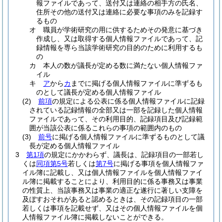
報ファイルであって、送付又は連絡の相手方の氏名、
住所その他の送付又は連絡に必要な事項のみを記録す
るもの
オ
職員が学術研究の用に供するためその発意に基づき
作成し、又は取得する個人情報ファイルであって、記
録情報を専ら当該学術研究の目的のために利用するも
の
カ
本人の数が議長が定める数に満たない個人情報ファ
イル
キ
ア
から
カ
までに掲げる個人情報ファイルに準ずるも
のとして議長が定める個人情報ファイル
(2)
前項
の規定による公表に係る個人情報ファイルに記録
されている記録情報の全部又は一部を記録した個人情報
ファイルであって、その利用目的、記録項目及び記録範
囲が当該公表に係るこれらの事項の範囲内のもの
(3)
前号
に掲げる個人情報ファイルに準ずるものとして議
長が定める個人情報ファイル
3
第1項
の規定にかかわらず、議長は、記録項目の一部若し
くは
同項第5号
若しくは
第7号
に掲げる事項を個人情報ファ
イル簿に記載し、又は個人情報ファイルを個人情報ファイ
ル簿に掲載することにより、利用目的に係る事務又は事業
の性質上、当該事務又は事業の適正な遂行に著しい支障を
及ぼすおそれがあると認めるときは、その記録項目の一部
若しくは事項を記載せず、又はその個人情報ファイルを個
人情報ファイル簿に掲載しないことができる。