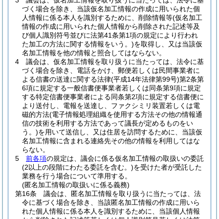
3
議会は、仮名加工情報を取り扱うに当たっては、法令に基
づく場合を除き、当該仮名加工情報の作成に用いられた個
人情報に係る本人を識別するために、削除情報等
(仮名加工
情報の作成に用いられた個人情報から削除された記述等及
び個人識別符号並びに法第41条第1項の規定により行われ
た加工の方法に関する情報をいう。)
を取得し、又は当該仮
名加工情報を他の情報と照合してはならない。
4
議会は、仮名加工情報を取り扱うに当たっては、法令に基
づく場合を除き、電話をかけ、郵便若しくは民間事業者に
よる信書の送達に関する法律
(平成14年法律第99号)
第2条第
6項に規定する一般信書便事業者若しくは同条第9項に規定
する特定信書便事業者による同条第2項に規定する信書便に
より送付し、電報を送達し、ファクシミリ装置若しくは電
磁的方法
(電子情報処理組織を使用する方法その他の情報通
信の技術を利用する方法であって議長が定めるものをい
う。)
を用いて送信し、又は住居を訪問するために、当該仮
名加工情報に含まれる連絡先その他の情報を利用してはな
らない。
5
前各項
の規定は、議会に係る仮名加工情報の取扱いの委託
(2以上の段階にわたる委託を含む。)
を受けた者が受託した
業務を行う場合について準用する。
(匿名加工情報の取扱いに係る義務)
第16条
議会は、匿名加工情報を取り扱うに当たっては、法
令に基づく場合を除き、当該匿名加工情報の作成に用いら
れた個人情報に係る本人を識別するために、当該個人情報