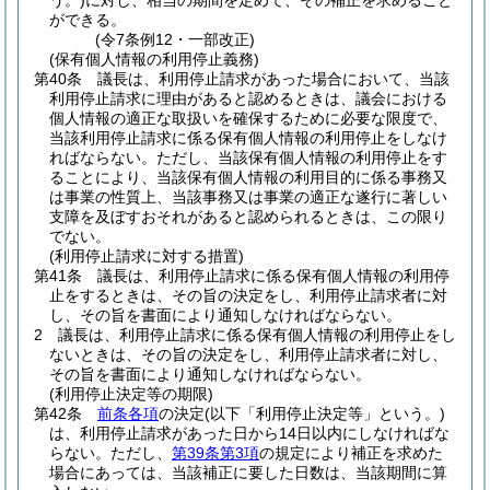
う。)
に対し、相当の期間を定めて、その補正を求めること
ができる。
(令7条例12・一部改正)
(保有個人情報の利用停止義務)
第40条
議長は、利用停止請求があった場合において、当該
利用停止請求に理由があると認めるときは、議会における
個人情報の適正な取扱いを確保するために必要な限度で、
当該利用停止請求に係る保有個人情報の利用停止をしなけ
ればならない。
ただし、当該保有個人情報の利用停止をす
ることにより、当該保有個人情報の利用目的に係る事務又
は事業の性質上、当該事務又は事業の適正な遂行に著しい
支障を及ぼすおそれがあると認められるときは、この限り
でない。
(利用停止請求に対する措置)
第41条
議長は、利用停止請求に係る保有個人情報の利用停
止をするときは、その旨の決定をし、利用停止請求者に対
し、その旨を書面により通知しなければならない。
2
議長は、利用停止請求に係る保有個人情報の利用停止をし
ないときは、その旨の決定をし、利用停止請求者に対し、
その旨を書面により通知しなければならない。
(利用停止決定等の期限)
第42条
前条各項
の決定
(以下「利用停止決定等」という。)
は、利用停止請求があった日から14日以内にしなければな
らない。
ただし、
第39条第3項
の規定により補正を求めた
場合にあっては、当該補正に要した日数は、当該期間に算