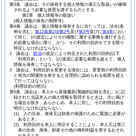
第3条
議会は、その保有する個人情報の適正な取扱いが確保
されるよう必要な措置を講ずるものとする。
第2章
個人情報等の取扱い
(個人情報の保有の制限等)
第4条
議会は、個人情報を保有するに当たっては、法令
(条
例を含む。
第12条第2項第2号
及び
第3号
並びに
第4章
におい
て同じ。)
の規定によりその権限に属する事務を遂行するた
め必要な場合に限り、かつ、その利用の目的をできる限り
特定しなければならない。
2
議会は、
前項
の規定により特定された利用の目的
(以下
「利用目的」という。)
の達成に必要な範囲を超えて、個人
情報を保有してはならない。
3
議会は、利用目的を変更する場合には、変更前の利用目的
と相当の関連性を有すると合理的に認められる範囲を超え
て行ってはならない。
(利用目的の明示)
第5条
議会は、本人から直接書面
(電磁的記録を含む。)
に記
録された当該本人の個人情報を取得するときは、次に掲げ
る場合を除き、あらかじめ、本人に対し、その利用目的を
明示しなければならない。
(1)
人の生命、身体又は財産の保護のために緊急に必要が
あるとき。
(2)
利用目的を本人に明示することにより、本人又は第三
者の生命、身体、財産その他の権利利益を害するおそれ
があるとき。