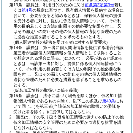
第13条
議長は、利用目的のために又は
前条第2項第3号
若し
くは
第4号
の規定に基づき、保有個人情報を提供する場合に
おいて、必要があると認めるときは、保有個人情報の提供
を受ける者に対し、提供に係る個人情報について、その利
用の目的若しくは方法の制限その他必要な制限を付し、又
はその漏えいの防止その他の個人情報の適切な管理のため
に必要な措置を講ずることを求めるものとする。
(個人関連情報の提供を受ける者に対する措置要求)
第14条
議長は、第三者に個人関連情報を提供する場合
(当該
第三者が当該個人関連情報を個人情報として取得すること
が想定される場合に限る。)
において、必要があると認める
ときは、当該第三者に対し、提供に係る個人関連情報につ
いて、その利用の目的若しくは方法の制限その他必要な制
限を付し、又はその漏えいの防止その他の個人関連情報の
適切な管理のために必要な措置を講ずることを求めるもの
とする。
(仮名加工情報の取扱いに係る義務)
第15条
議会は、法令に基づく場合を除くほか、仮名加工情
報
(個人情報であるものを除く。以下この条及び
第49条
にお
いて同じ。)
を第三者
(当該仮名加工情報の取扱いの委託を
受けた者を除く。)
に提供してはならない。
2
議長は、その取り扱う仮名加工情報の漏えいの防止その他
仮名加工情報の安全管理のために必要かつ適切な措置を講
じなければならない。