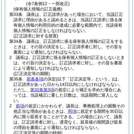
(令7条例12・一部改正)
(保有個人情報の訂正義務)
第33条
議長は、訂正請求があった場合において、当該訂正
請求に理由があると認めるときは、当該訂正請求に係る保
有個人情報の利用目的の達成に必要な範囲内で、当該保有
個人情報の訂正をしなければならない。
(訂正請求に対する措置)
第34条
議長は、訂正請求に係る保有個人情報の訂正をする
ときは、その旨の決定をし、訂正請求者に対し、その旨を
書面により通知しなければならない。
2
議長は、訂正請求に係る保有個人情報の訂正をしないとき
は、その旨の決定をし、訂正請求者に対し、その旨を書面
により通知しなければならない。
(訂正決定等の期限)
第35条
前条各項
の決定
(以下「訂正決定等」という。)
は、
訂正請求があった日から14日以内にしなければならない。
ただし、
第32条第3項
の規定により補正を求めた場合にあ
っては、当該補正に要した日数は、当該期間に算入しな
い。
2
前項
の規定にかかわらず、議長は、事務処理上の困難その
他正当な理由があるときは、
同項
に規定する期間を30日以
内に限り延長することができる。
この場合において、議長
は、訂正請求者に対し、遅滞なく、延長後の期間及び延長
の理由を書面により通知しなければならない。
(訂正決定等の期限の特例)