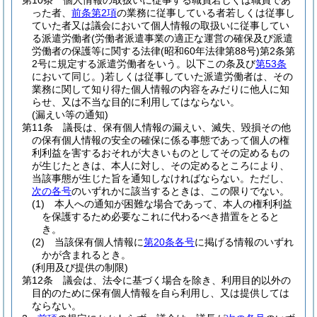
第10条
個人情報の取扱いに従事する職員若しくは職員であ
った者、
前条第2項
の業務に従事している者若しくは従事し
ていた者又は議会において個人情報の取扱いに従事してい
る派遣労働者
(労働者派遣事業の適正な運営の確保及び派遣
労働者の保護等に関する法律
(昭和60年法律第88号)
第2条第
2号に規定する派遣労働者をいう。以下この条及び
第53条
において同じ。)
若しくは従事していた派遣労働者は、その
業務に関して知り得た個人情報の内容をみだりに他人に知
らせ、又は不当な目的に利用してはならない。
(漏えい等の通知)
第11条
議長は、保有個人情報の漏えい、滅失、毀損その他
の保有個人情報の安全の確保に係る事態であって個人の権
利利益を害するおそれが大きいものとしてその定めるもの
が生じたときは、本人に対し、その定めるところにより、
当該事態が生じた旨を通知しなければならない。
ただし、
次の各号
のいずれかに該当するときは、この限りでない。
(1)
本人への通知が困難な場合であって、本人の権利利益
を保護するため必要なこれに代わるべき措置をとると
き。
(2)
当該保有個人情報に
第20条各号
に掲げる情報のいずれ
かが含まれるとき。
(利用及び提供の制限)
第12条
議会は、法令に基づく場合を除き、利用目的以外の
目的のために保有個人情報を自ら利用し、又は提供しては
ならない。