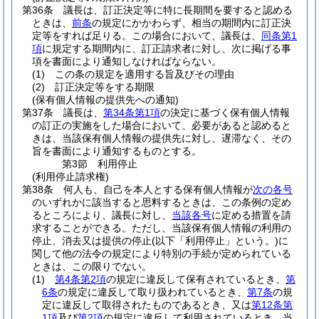
第36条
議長は、訂正決定等に特に長期間を要すると認める
ときは、
前条
の規定にかかわらず、相当の期間内に訂正決
定等をすれば足りる。
この場合において、議長は、
同条第1
項
に規定する期間内に、訂正請求者に対し、次に掲げる事
項を書面により通知しなければならない。
(1)
この条の規定を適用する旨及びその理由
(2)
訂正決定等をする期限
(保有個人情報の提供先への通知)
第37条
議長は、
第34条第1項
の決定に基づく保有個人情報
の訂正の実施をした場合において、必要があると認めると
きは、当該保有個人情報の提供先に対し、遅滞なく、その
旨を書面により通知するものとする。
第3節
利用停止
(利用停止請求権)
第38条
何人も、自己を本人とする保有個人情報が
次の各号
のいずれかに該当すると思料するときは、この条例の定め
るところにより、議長に対し、
当該各号
に定める措置を請
求することができる。
ただし、当該保有個人情報の利用の
停止、消去又は提供の停止
(以下「利用停止」という。)
に
関して他の法令の規定により特別の手続が定められている
ときは、この限りでない。
(1)
第4条第2項
の規定に違反して保有されているとき、
第
6条
の規定に違反して取り扱われているとき、
第7条
の規
定に違反して取得されたものであるとき、又は
第12条第
1項
及び
第2項
の規定に違反して利用されているとき 当