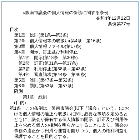
○阪南市議会の個人情報の保護に関する条例
令和4年12月22日
条例第27号
目次
第1章
総則
(第1条―第3条)
第2章
個人情報等の取扱い
(第4条―第16条)
第3章
個人情報ファイル
(第17条)
第4章
開示、訂正及び利用停止
第1節
開示
(第18条―第30条)
第2節
訂正
(第31条―第37条)
第3節
利用停止
(第38条―第43条)
第4節
審査請求
(第44条―第46条)
第5章
雑則
(第47条―第52条)
第6章
罰則
(第53条―第57条)
附則
第1章
総則
(目的)
第1条
この条例は、阪南市議会
(以下「議会」という。)
にお
ける個人情報の適正な取扱いに関し必要な事項を定めると
ともに、議会が保有する個人情報の開示、訂正及び利用停
止を求める個人の権利を明らかにすることにより、議会の
事務の適正かつ円滑な運営を図りつつ、個人の権利利益を
保護することを目的とする。