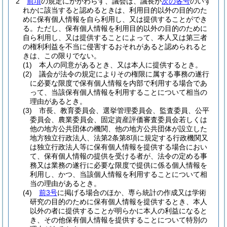
2
前項
の規定にかかわらず、議会は、議長が
次の各号
のいず
れかに該当すると認めるときは、利用目的以外の目的のた
めに保有個人情報を自ら利用し、又は提供することができ
る。
ただし、保有個人情報を利用目的以外の目的のために
自ら利用し、又は提供することによって、本人又は第三者
の権利利益を不当に侵害するおそれがあると認められると
きは、この限りでない。
(1)
本人の同意があるとき、又は本人に提供するとき。
(2)
議会が法令の規定によりその権限に属する事務の遂行
に必要な限度で保有個人情報を内部で利用する場合であ
って、当該保有個人情報を利用することについて相当の
理由があるとき。
(3)
市長、教育委員会、選挙管理委員会、監査委員、公平
委員会、農業委員会、固定資産評価審査委員会若しくは
他の地方公共団体の機関、他の地方公共団体が設立した
地方独立行政法人、法第2条第8項に規定する行政機関又
は独立行政法人等に保有個人情報を提供する場合におい
て、保有個人情報の提供を受ける者が、法令の定める事
務又は業務の遂行に必要な限度で提供に係る個人情報を
利用し、かつ、当該個人情報を利用することについて相
当の理由があるとき。
(4)
前3号
に掲げる場合のほか、専ら統計の作成又は学術
研究の目的のために保有個人情報を提供するとき、本人
以外の者に提供することが明らかに本人の利益になると
き、その他保有個人情報を提供することについて特別の