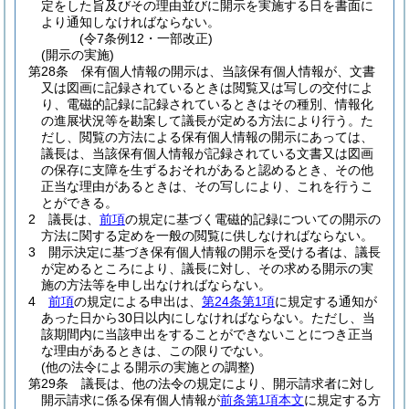
定をした旨及びその理由並びに開示を実施する日を書面に
より通知しなければならない。
(令7条例12・一部改正)
(開示の実施)
第28条
保有個人情報の開示は、当該保有個人情報が、文書
又は図画に記録されているときは閲覧又は写しの交付によ
り、電磁的記録に記録されているときはその種別、情報化
の進展状況等を勘案して議長が定める方法により行う。
た
だし、閲覧の方法による保有個人情報の開示にあっては、
議長は、当該保有個人情報が記録されている文書又は図画
の保存に支障を生ずるおそれがあると認めるとき、その他
正当な理由があるときは、その写しにより、これを行うこ
とができる。
2
議長は、
前項
の規定に基づく電磁的記録についての開示の
方法に関する定めを一般の閲覧に供しなければならない。
3
開示決定に基づき保有個人情報の開示を受ける者は、議長
が定めるところにより、議長に対し、その求める開示の実
施の方法等を申し出なければならない。
4
前項
の規定による申出は、
第24条第1項
に規定する通知が
あった日から30日以内にしなければならない。
ただし、当
該期間内に当該申出をすることができないことにつき正当
な理由があるときは、この限りでない。
(他の法令による開示の実施との調整)
第29条
議長は、他の法令の規定により、開示請求者に対し
開示請求に係る保有個人情報が
前条第1項本文
に規定する方