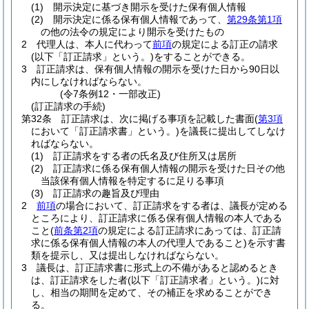
(1)
開示決定に基づき開示を受けた保有個人情報
(2)
開示決定に係る保有個人情報であって、
第29条第1項
の他の法令の規定により開示を受けたもの
2
代理人は、本人に代わって
前項
の規定による訂正の請求
(以下「訂正請求」という。)
をすることができる。
3
訂正請求は、保有個人情報の開示を受けた日から90日以
内にしなければならない。
(令7条例12・一部改正)
(訂正請求の手続)
第32条
訂正請求は、次に掲げる事項を記載した書面
(
第3項
において「訂正請求書」という。)
を議長に提出してしなけ
ればならない。
(1)
訂正請求をする者の氏名及び住所又は居所
(2)
訂正請求に係る保有個人情報の開示を受けた日その他
当該保有個人情報を特定するに足りる事項
(3)
訂正請求の趣旨及び理由
2
前項
の場合において、訂正請求をする者は、議長が定める
ところにより、訂正請求に係る保有個人情報の本人である
こと
(
前条第2項
の規定による訂正請求にあっては、訂正請
求に係る保有個人情報の本人の代理人であること)
を示す書
類を提示し、又は提出しなければならない。
3
議長は、訂正請求書に形式上の不備があると認めるとき
は、訂正請求をした者
(以下「訂正請求者」という。)
に対
し、相当の期間を定めて、その補正を求めることができ
る。