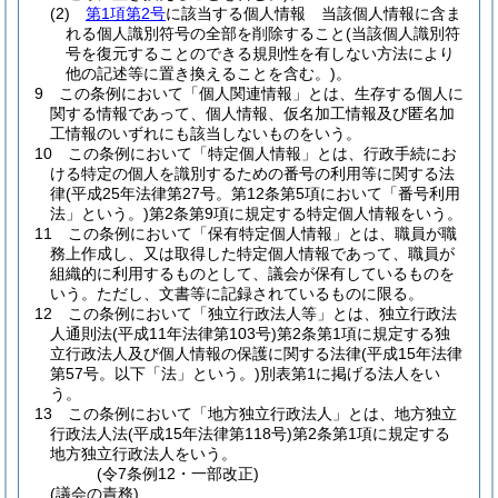
(2)
第1項第2号
に該当する個人情報 当該個人情報に含ま
れる個人識別符号の全部を削除すること
(当該個人識別符
号を復元することのできる規則性を有しない方法により
他の記述等に置き換えることを含む。)
。
9
この条例において「個人関連情報」とは、生存する個人に
関する情報であって、個人情報、仮名加工情報及び匿名加
工情報のいずれにも該当しないものをいう。
10
この条例において「特定個人情報」とは、行政手続にお
ける特定の個人を識別するための番号の利用等に関する法
律
(平成25年法律第27号。第12条第5項において「番号利用
法」という。)
第2条第9項に規定する特定個人情報をいう。
11
この条例において「保有特定個人情報」とは、職員が職
務上作成し、又は取得した特定個人情報であって、職員が
組織的に利用するものとして、議会が保有しているものを
いう。
ただし、文書等に記録されているものに限る。
12
この条例において「独立行政法人等」とは、独立行政法
人通則法
(平成11年法律第103号)
第2条第1項に規定する独
立行政法人及び個人情報の保護に関する法律
(平成15年法律
第57号。以下「法」という。)
別表第1に掲げる法人をい
う。
13
この条例において「地方独立行政法人」とは、地方独立
行政法人法
(平成15年法律第118号)
第2条第1項に規定する
地方独立行政法人をいう。
(令7条例12・一部改正)
(議会の責務)