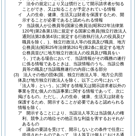
ア
法令の規定により又は慣行として開示請求者が知る
ことができ、又は知ることが予定されている情報
イ
人の生命、健康、生活又は財産を保護するため、開
示することが必要であると認められる情報
ウ
当該個人が公務員等
(国家公務員法
(昭和22年法律第
120号)
第2条第1項に規定する国家公務員
(独立行政法人
通則法第2条第4項に規定する行政執行法人の役員及び
職員を除く。)
、独立行政法人等の役員及び職員、地方
公務員法
(昭和25年法律第261号)
第2条に規定する地方
公務員並びに地方独立行政法人の役員及び職員をい
う。)
である場合において、当該情報がその職務の遂行
に係る情報であるときは、当該情報のうち、当該公務
員等の職及び当該職務遂行の内容に係る部分
(3)
法人その他の団体
(国、独立行政法人等、地方公共団
体及び地方独立行政法人を除く。以下この号において
「法人等」という。)
に関する情報又は開示請求者以外の
事業を営む個人の当該事業に関する情報であって、次に
掲げるもの。
ただし、人の生命、健康、生活又は財産を
保護するため、開示することが必要であると認められる
情報を除く。
ア
開示することにより、当該法人等又は当該個人の権
利、競争上の地位その他正当な利益を害するおそれが
あるもの
イ
議会の要請を受けて、開示しないとの条件で任意に
提供されたものであって、法人等又は個人における通