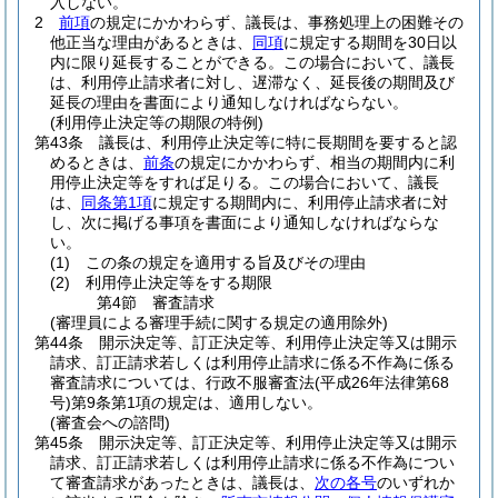
入しない。
2
前項
の規定にかかわらず、議長は、事務処理上の困難その
他正当な理由があるときは、
同項
に規定する期間を30日以
内に限り延長することができる。
この場合において、議長
は、利用停止請求者に対し、遅滞なく、延長後の期間及び
延長の理由を書面により通知しなければならない。
(利用停止決定等の期限の特例)
第43条
議長は、利用停止決定等に特に長期間を要すると認
めるときは、
前条
の規定にかかわらず、相当の期間内に利
用停止決定等をすれば足りる。
この場合において、議長
は、
同条第1項
に規定する期間内に、利用停止請求者に対
し、次に掲げる事項を書面により通知しなければならな
い。
(1)
この条の規定を適用する旨及びその理由
(2)
利用停止決定等をする期限
第4節
審査請求
(審理員による審理手続に関する規定の適用除外)
第44条
開示決定等、訂正決定等、利用停止決定等又は開示
請求、訂正請求若しくは利用停止請求に係る不作為に係る
審査請求については、行政不服審査法
(平成26年法律第68
号)
第9条第1項の規定は、適用しない。
(審査会への諮問)
第45条
開示決定等、訂正決定等、利用停止決定等又は開示
請求、訂正請求若しくは利用停止請求に係る不作為につい
て審査請求があったときは、議長は、
次の各号
のいずれか