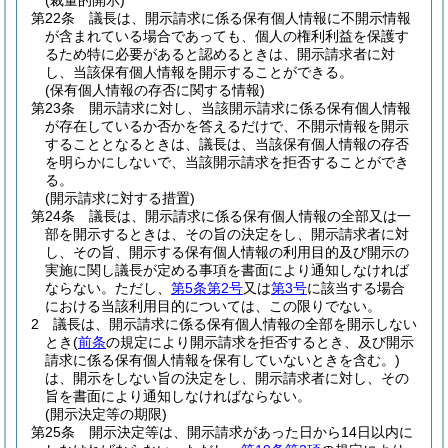
(裁量的開示)
第22条
議長は、開示請求に係る保有個人情報に不開示情報
が含まれている場合であっても、個人の権利利益を保護す
るため特に必要があると認めるときは、開示請求者に対
し、当該保有個人情報を開示することができる。
(保有個人情報の存否に関する情報)
第23条
開示請求に対し、当該開示請求に係る保有個人情報
が存在しているか否かを答えるだけで、不開示情報を開示
することとなるときは、議長は、当該保有個人情報の存否
を明らかにしないで、当該開示請求を拒否することができ
る。
(開示請求に対する措置)
第24条
議長は、開示請求に係る保有個人情報の全部又は一
部を開示するときは、その旨の決定をし、開示請求者に対
し、その旨、開示する保有個人情報の利用目的及び開示の
実施に関し議長が定める事項を書面により通知しなければ
ならない。
ただし、
第5条第2号
又は
第3号
に該当する場合
における当該利用目的については、この限りでない。
2
議長は、開示請求に係る保有個人情報の全部を開示しない
とき
(
前条
の規定により開示請求を拒否するとき、及び開示
請求に係る保有個人情報を保有していないときを含む。)
は、開示をしない旨の決定をし、開示請求者に対し、その
旨を書面により通知しなければならない。
(開示決定等の期限)
第25条
開示決定等は、開示請求があった日から14日以内に