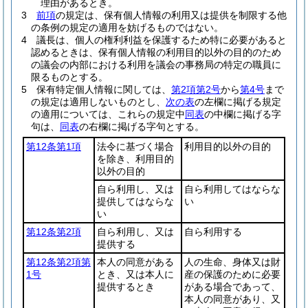
理由があるとき。
3
前項
の規定は、保有個人情報の利用又は提供を制限する他
の条例の規定の適用を妨げるものではない。
4
議長は、個人の権利利益を保護するため特に必要があると
認めるときは、保有個人情報の利用目的以外の目的のため
の議会の内部における利用を議会の事務局の特定の職員に
限るものとする。
5
保有特定個人情報に関しては、
第2項第2号
から
第4号
まで
の規定は適用しないものとし、
次の表
の左欄に掲げる規定
の適用については、これらの規定中
同表
の中欄に掲げる字
句は、
同表
の右欄に掲げる字句とする。
第12条第1項
法令に基づく場合
利用目的以外の目的
を除き、利用目的
以外の目的
自ら利用し、又は
自ら利用してはならな
提供してはならな
い
い
第12条第2項
自ら利用し、又は
自ら利用する
提供する
第12条第2項第
本人の同意がある
人の生命、身体又は財
1号
とき、又は本人に
産の保護のために必要
提供するとき
がある場合であって、
本人の同意があり、又