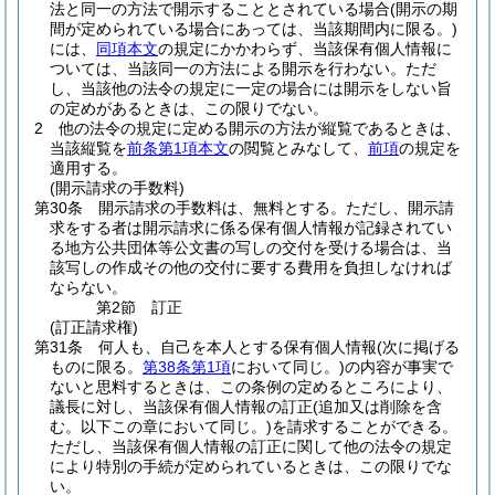
法と同一の方法で開示することとされている場合
(開示の期
間が定められている場合にあっては、当該期間内に限る。)
には、
同項本文
の規定にかかわらず、当該保有個人情報に
ついては、当該同一の方法による開示を行わない。
ただ
し、当該他の法令の規定に一定の場合には開示をしない旨
の定めがあるときは、この限りでない。
2
他の法令の規定に定める開示の方法が縦覧であるときは、
当該縦覧を
前条第1項本文
の閲覧とみなして、
前項
の規定を
適用する。
(開示請求の手数料)
第30条
開示請求の手数料は、無料とする。
ただし、開示請
求をする者は開示請求に係る保有個人情報が記録されてい
る地方公共団体等公文書の写しの交付を受ける場合は、当
該写しの作成その他の交付に要する費用を負担しなければ
ならない。
第2節
訂正
(訂正請求権)
第31条
何人も、自己を本人とする保有個人情報
(次に掲げる
ものに限る。
第38条第1項
において同じ。)
の内容が事実で
ないと思料するときは、この条例の定めるところにより、
議長に対し、当該保有個人情報の訂正
(追加又は削除を含
む。以下この章において同じ。)
を請求することができる。
ただし、当該保有個人情報の訂正に関して他の法令の規定
により特別の手続が定められているときは、この限りでな
い。