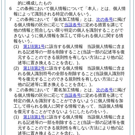
的に構成したもの
6
この条例において個人情報について「本人」とは、個人情
報によって識別される特定の個人をいう。
7
この条例において「仮名加工情報」とは、
次の各号
に掲げ
る個人情報の区分に応じて
当該各号
に定める措置を講じて
他の情報と照合しない限り特定の個人を識別することがで
きないように個人情報を加工して得られる個人に関する情
報をいう。
(1)
第1項第1号
に該当する個人情報 当該個人情報に含ま
れる記述等の一部を削除すること
(当該一部の記述等を復
元することのできる規則性を有しない方法により他の記
述等に置き換えることを含む。)
。
(2)
第1項第2号
に該当する個人情報 当該個人情報に含ま
れる個人識別符号の全部を削除すること
(当該個人識別符
号を復元することのできる規則性を有しない方法により
他の記述等に置き換えることを含む。)
。
8
この条例において「匿名加工情報」とは、
次の各号
に掲げ
る個人情報の区分に応じて
当該各号
に定める措置を講じて
特定の個人を識別することができないように個人情報を加
工して得られる個人に関する情報であって、当該個人情報
を復元することができないようにしたものをいう。
(1)
第1項第1号
に該当する個人情報 当該個人情報に含ま
れる記述等の一部を削除すること
(当該一部の記述等を復
元することのできる規則性を有しない方法により他の記
述等に置き換えることを含む。)
。