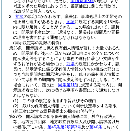
しなければならない。
ただし、
第19条第3項
の規定により
補正を求めた場合にあっては、当該補正に要した日数は、
当該期間に算入しない。
2
前項
の規定にかかわらず、議長は、事務処理上の困難その
他正当な理由があるときは、
同項
に規定する期間を15日以
内に限り延長することができる。
この場合において、議長
は、開示請求者に対し、遅滞なく、延長後の期間及び延長
の理由を書面により通知しなければならない。
(開示決定等の期限の特例)
第26条
開示請求に係る保有個人情報が著しく大量であるた
め、開示請求があった日から29日以内にその全てについて
開示決定等をすることにより事務の遂行に著しい支障が生
ずるおそれがある場合には、
前条
の規定にかかわらず、議
長は、開示請求に係る保有個人情報のうちの相当の部分に
つき当該期間内に開示決定等をし、残りの保有個人情報に
ついては相当の期間内に開示決定等をすれば足りる。
この
場合において、議長は、
同条第1項
に規定する期間内に、開
示請求者に対し、次に掲げる事項を書面により通知しなけ
ればならない。
(1)
この条の規定を適用する旨及びその理由
(2)
残りの保有個人情報について開示決定等をする期限
(第三者に対する意見書提出の機会の付与等)
第27条
開示請求に係る保有個人情報に国、独立行政法人
等、地方公共団体、地方独立行政法人及び開示請求者以外
の者
(以下この条、
第45条第2項第3号
及び
第46条
において