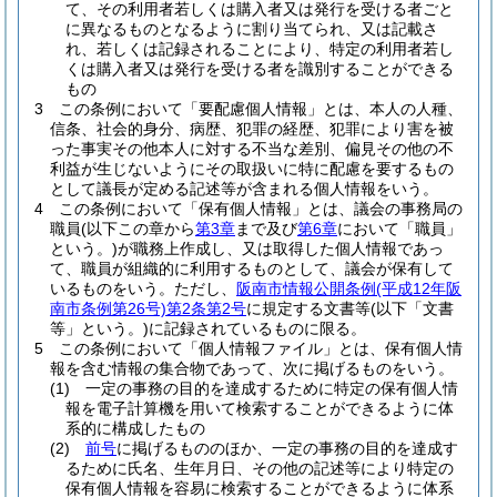
て、その利用者若しくは購入者又は発行を受ける者ごと
に異なるものとなるように割り当てられ、又は記載さ
れ、若しくは記録されることにより、特定の利用者若し
くは購入者又は発行を受ける者を識別することができる
もの
3
この条例において「要配慮個人情報」とは、本人の人種、
信条、社会的身分、病歴、犯罪の経歴、犯罪により害を被
った事実その他本人に対する不当な差別、偏見その他の不
利益が生じないようにその取扱いに特に配慮を要するもの
として議長が定める記述等が含まれる個人情報をいう。
4
この条例において「保有個人情報」とは、議会の事務局の
職員
(以下この章から
第3章
まで及び
第6章
において「職員」
という。)
が職務上作成し、又は取得した個人情報であっ
て、職員が組織的に利用するものとして、議会が保有して
いるものをいう。
ただし、
阪南市情報公開条例
(平成12年阪
南市条例第26号)
第2条第2号
に規定する文書等
(以下「文書
等」という。)
に記録されているものに限る。
5
この条例において「個人情報ファイル」とは、保有個人情
報を含む情報の集合物であって、次に掲げるものをいう。
(1)
一定の事務の目的を達成するために特定の保有個人情
報を電子計算機を用いて検索することができるように体
系的に構成したもの
(2)
前号
に掲げるもののほか、一定の事務の目的を達成す
るために氏名、生年月日、その他の記述等により特定の
保有個人情報を容易に検索することができるように体系