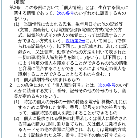
(定義)
第2条
この条例において「個人情報」とは、生存する個人に
関する情報であって、
次の各号
のいずれかに該当するもの
をいう。
(1)
当該情報に含まれる氏名、生年月日その他の記述等
(文書、図画若しくは電磁的記録
(電磁的方式
(電子的方
式、磁気的方式その他人の知覚によっては認識すること
ができない方式をいう。
次項第2号
において同じ。)
で作
られる記録をいう。以下同じ。)
に記載され、若しくは記
録され、又は音声、動作その他の方法を用いて表された
一切の事項
(個人識別符号を除く。)
をいう。以下同じ。)
により特定の個人を識別することができるもの
(他の情報
と容易に照合することができ、それにより特定の個人を
識別することができることとなるものを含む。)
(2)
個人識別符号が含まれるもの
2
この条例において「個人識別符号」とは、
次の各号
のいず
れかに該当する文字、番号、記号その他の符号のうち、議
長が定めるものをいう。
(1)
特定の個人の身体の一部の特徴を電子計算機の用に供
するために変換した文字、番号、記号その他の符号であ
って、当該特定の個人を識別することができるもの
(2)
個人に提供される役務の利用若しくは個人に販売され
る商品の購入に関し割り当てられ、又は個人に発行され
るカードその他の書類に記載され、若しくは電磁的方式
により記録された文字、番号、記号その他の符号であっ