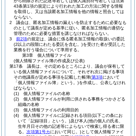
から削除された記述等若しくは個人識別符号若しくは法第
43条第1項の規定により行われた加工の方法に関する情報
を取得し、又は当該匿名加工情報を他の情報と照合しては
ならない。
2
議会は、匿名加工情報の漏えいを防止するために必要なも
のとして議長が定める基準に従い、匿名加工情報の適切な
管理のために必要な措置を講じなければならない。
3
前2項
の規定は、議会に係る匿名加工情報の取扱いの委託
(2以上の段階にわたる委託を含む。)
を受けた者が受託した
業務を行う場合について準用する。
第3章
個人情報ファイル
(個人情報ファイル簿の作成及び公表)
第17条
議長は、その定めるところにより、議会が保有して
いる個人情報ファイルについて、それぞれ次に掲げる事項
その他議長が定める事項を記載した帳簿
(
第3項
において
「個人情報ファイル簿」という。)
を作成し、公表しなけれ
ばならない。
(1)
個人情報ファイルの名称
(2)
個人情報ファイルが利用に供される事務をつかさどる
組織の名称
(3)
個人情報ファイルの利用目的
(4)
個人情報ファイルに記録される項目
(以下この条にお
いて「記録項目」という。)
及び本人
(他の個人の氏名、
生年月日その他の記述等によらないで検索し得る者に限
る。
次項第1号カ
において同じ。)
として個人情報ファイ