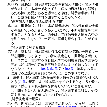
(裁量的開示)
第22条
議長は、開示請求に係る保有個人情報に不開示情報
が含まれている場合であっても、個人の権利利益を保護す
るため特に必要があると認めるときは、開示請求者に対
し、当該保有個人情報を開示することができる。
(保有個人情報の存否に関する情報)
第23条
開示請求に対し、当該開示請求に係る保有個人情報
が存在しているか否かを答えるだけで、不開示情報を開示
することとなるときは、議長は、当該保有個人情報の存否
を明らかにしないで、当該開示請求を拒否することができ
る。
(開示請求に対する措置)
第24条
議長は、開示請求に係る保有個人情報の全部又は一
部を開示するときは、その旨の決定をし、開示請求者に対
し、その旨、開示する保有個人情報の利用目的及び開示の
実施に関し議長が定める事項を書面により通知しなければ
ならない。
ただし、
第5条第2号
又は
第3号
に該当する場合
における当該利用目的については、この限りでない。
2
議長は、開示請求に係る保有個人情報の全部を開示しない
とき
(
前条
の規定により開示請求を拒否するとき、及び開示
請求に係る保有個人情報を保有していないときを含む。)
は、開示をしない旨の決定をし、開示請求者に対し、その
旨を書面により通知しなければならない。
(開示決定等の期限)
第25条
開示決定等は、開示請求があった日から14日以内に