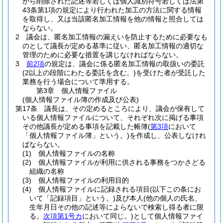
から削除された記述等若しくは個人識別符号若しくは法第
43条第1項の規定により行われた加工の方法に関する情報
を取得し、又は当該匿名加工情報を他の情報と照合しては
ならない。
2
議会は、匿名加工情報の漏えいを防止するために必要なも
のとして議長が定める基準に従い、匿名加工情報の適切な
管理のために必要な措置を講じなければならない。
3
前2項
の規定は、議会に係る匿名加工情報の取扱いの委託
(2以上の段階にわたる委託を含む。)
を受けた者が受託した
業務を行う場合について準用する。
第3章
個人情報ファイル
(個人情報ファイル簿の作成及び公表)
第17条
議長は、その定めるところにより、議会が保有して
いる個人情報ファイルについて、それぞれ次に掲げる事項
その他議長が定める事項を記載した帳簿
(
第3項
において
「個人情報ファイル簿」という。)
を作成し、公表しなけれ
ばならない。
(1)
個人情報ファイルの名称
(2)
個人情報ファイルが利用に供される事務をつかさどる
組織の名称
(3)
個人情報ファイルの利用目的
(4)
個人情報ファイルに記録される項目
(以下この条にお
いて「記録項目」という。)
及び本人
(他の個人の氏名、
生年月日その他の記述等によらないで検索し得る者に限
る。
次項第1号カ
において同じ。)
として個人情報ファイ