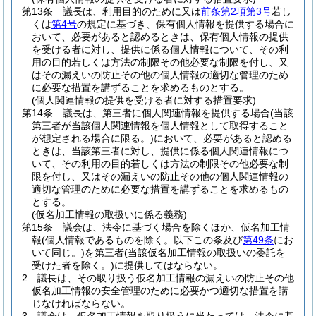
第13条
議長は、利用目的のために又は
前条第2項第3号
若し
くは
第4号
の規定に基づき、保有個人情報を提供する場合に
おいて、必要があると認めるときは、保有個人情報の提供
を受ける者に対し、提供に係る個人情報について、その利
用の目的若しくは方法の制限その他必要な制限を付し、又
はその漏えいの防止その他の個人情報の適切な管理のため
に必要な措置を講ずることを求めるものとする。
(個人関連情報の提供を受ける者に対する措置要求)
第14条
議長は、第三者に個人関連情報を提供する場合
(当該
第三者が当該個人関連情報を個人情報として取得すること
が想定される場合に限る。)
において、必要があると認める
ときは、当該第三者に対し、提供に係る個人関連情報につ
いて、その利用の目的若しくは方法の制限その他必要な制
限を付し、又はその漏えいの防止その他の個人関連情報の
適切な管理のために必要な措置を講ずることを求めるもの
とする。
(仮名加工情報の取扱いに係る義務)
第15条
議会は、法令に基づく場合を除くほか、仮名加工情
報
(個人情報であるものを除く。以下この条及び
第49条
にお
いて同じ。)
を第三者
(当該仮名加工情報の取扱いの委託を
受けた者を除く。)
に提供してはならない。
2
議長は、その取り扱う仮名加工情報の漏えいの防止その他
仮名加工情報の安全管理のために必要かつ適切な措置を講
じなければならない。