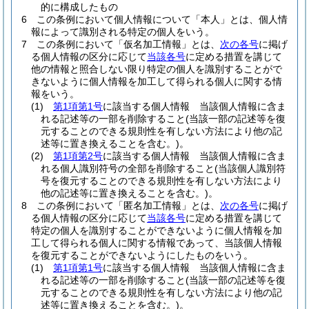
的に構成したもの
6
この条例において個人情報について「本人」とは、個人情
報によって識別される特定の個人をいう。
7
この条例において「仮名加工情報」とは、
次の各号
に掲げ
る個人情報の区分に応じて
当該各号
に定める措置を講じて
他の情報と照合しない限り特定の個人を識別することがで
きないように個人情報を加工して得られる個人に関する情
報をいう。
(1)
第1項第1号
に該当する個人情報 当該個人情報に含ま
れる記述等の一部を削除すること
(当該一部の記述等を復
元することのできる規則性を有しない方法により他の記
述等に置き換えることを含む。)
。
(2)
第1項第2号
に該当する個人情報 当該個人情報に含ま
れる個人識別符号の全部を削除すること
(当該個人識別符
号を復元することのできる規則性を有しない方法により
他の記述等に置き換えることを含む。)
。
8
この条例において「匿名加工情報」とは、
次の各号
に掲げ
る個人情報の区分に応じて
当該各号
に定める措置を講じて
特定の個人を識別することができないように個人情報を加
工して得られる個人に関する情報であって、当該個人情報
を復元することができないようにしたものをいう。
(1)
第1項第1号
に該当する個人情報 当該個人情報に含ま
れる記述等の一部を削除すること
(当該一部の記述等を復
元することのできる規則性を有しない方法により他の記
述等に置き換えることを含む。)
。