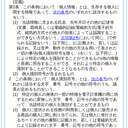
(定義)
第2条
この条例において「個人情報」とは、生存する個人に
関する情報であって、
次の各号
のいずれかに該当するもの
をいう。
(1)
当該情報に含まれる氏名、生年月日その他の記述等
(文書、図画若しくは電磁的記録
(電磁的方式
(電子的方
式、磁気的方式その他人の知覚によっては認識すること
ができない方式をいう。
次項第2号
において同じ。)
で作
られる記録をいう。以下同じ。)
に記載され、若しくは記
録され、又は音声、動作その他の方法を用いて表された
一切の事項
(個人識別符号を除く。)
をいう。以下同じ。)
により特定の個人を識別することができるもの
(他の情報
と容易に照合することができ、それにより特定の個人を
識別することができることとなるものを含む。)
(2)
個人識別符号が含まれるもの
2
この条例において「個人識別符号」とは、
次の各号
のいず
れかに該当する文字、番号、記号その他の符号のうち、議
長が定めるものをいう。
(1)
特定の個人の身体の一部の特徴を電子計算機の用に供
するために変換した文字、番号、記号その他の符号であ
って、当該特定の個人を識別することができるもの
(2)
個人に提供される役務の利用若しくは個人に販売され
る商品の購入に関し割り当てられ、又は個人に発行され
るカードその他の書類に記載され、若しくは電磁的方式
により記録された文字、番号、記号その他の符号であっ