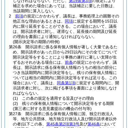
しなければならない。
ただし、
第19条第3項
の規定により
補正を求めた場合にあっては、当該補正に要した日数は、
当該期間に算入しない。
2
前項
の規定にかかわらず、議長は、事務処理上の困難その
他正当な理由があるときは、
同項
に規定する期間を15日以
内に限り延長することができる。
この場合において、議長
は、開示請求者に対し、遅滞なく、延長後の期間及び延長
の理由を書面により通知しなければならない。
(開示決定等の期限の特例)
第26条
開示請求に係る保有個人情報が著しく大量であるた
め、開示請求があった日から29日以内にその全てについて
開示決定等をすることにより事務の遂行に著しい支障が生
ずるおそれがある場合には、
前条
の規定にかかわらず、議
長は、開示請求に係る保有個人情報のうちの相当の部分に
つき当該期間内に開示決定等をし、残りの保有個人情報に
ついては相当の期間内に開示決定等をすれば足りる。
この
場合において、議長は、
同条第1項
に規定する期間内に、開
示請求者に対し、次に掲げる事項を書面により通知しなけ
ればならない。
(1)
この条の規定を適用する旨及びその理由
(2)
残りの保有個人情報について開示決定等をする期限
(第三者に対する意見書提出の機会の付与等)
第27条
開示請求に係る保有個人情報に国、独立行政法人
等、地方公共団体、地方独立行政法人及び開示請求者以外
の者
(以下この条、
第45条第2項第3号
及び
第46条
において