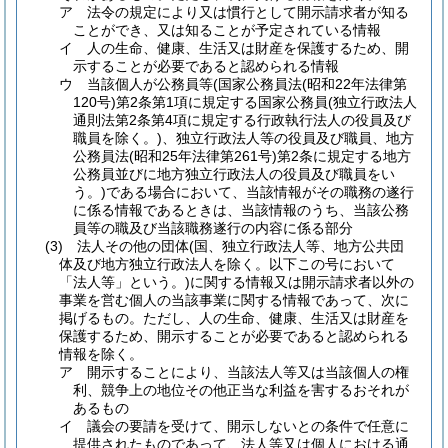
ア
法令の規定により又は慣行として開示請求者が知る
ことができ、又は知ることが予定されている情報
イ
人の生命、健康、生活又は財産を保護するため、開
示することが必要であると認められる情報
ウ
当該個人が公務員等
(国家公務員法
(昭和22年法律第
120号)
第2条第1項に規定する国家公務員
(独立行政法人
通則法第2条第4項に規定する行政執行法人の役員及び
職員を除く。)
、独立行政法人等の役員及び職員、地方
公務員法
(昭和25年法律第261号)
第2条に規定する地方
公務員並びに地方独立行政法人の役員及び職員をい
う。)
である場合において、当該情報がその職務の遂行
に係る情報であるときは、当該情報のうち、当該公務
員等の職及び当該職務遂行の内容に係る部分
(3)
法人その他の団体
(国、独立行政法人等、地方公共団
体及び地方独立行政法人を除く。以下この号において
「法人等」という。)
に関する情報又は開示請求者以外の
事業を営む個人の当該事業に関する情報であって、次に
掲げるもの。
ただし、人の生命、健康、生活又は財産を
保護するため、開示することが必要であると認められる
情報を除く。
ア
開示することにより、当該法人等又は当該個人の権
利、競争上の地位その他正当な利益を害するおそれが
あるもの
イ
議会の要請を受けて、開示しないとの条件で任意に
提供されたものであって、法人等又は個人における通