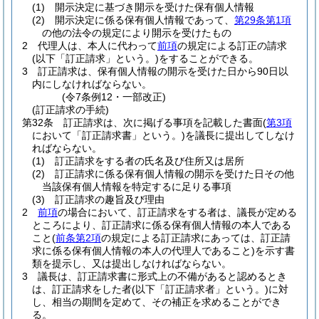
(1)
開示決定に基づき開示を受けた保有個人情報
(2)
開示決定に係る保有個人情報であって、
第29条第1項
の他の法令の規定により開示を受けたもの
2
代理人は、本人に代わって
前項
の規定による訂正の請求
(以下「訂正請求」という。)
をすることができる。
3
訂正請求は、保有個人情報の開示を受けた日から90日以
内にしなければならない。
(令7条例12・一部改正)
(訂正請求の手続)
第32条
訂正請求は、次に掲げる事項を記載した書面
(
第3項
において「訂正請求書」という。)
を議長に提出してしなけ
ればならない。
(1)
訂正請求をする者の氏名及び住所又は居所
(2)
訂正請求に係る保有個人情報の開示を受けた日その他
当該保有個人情報を特定するに足りる事項
(3)
訂正請求の趣旨及び理由
2
前項
の場合において、訂正請求をする者は、議長が定める
ところにより、訂正請求に係る保有個人情報の本人である
こと
(
前条第2項
の規定による訂正請求にあっては、訂正請
求に係る保有個人情報の本人の代理人であること)
を示す書
類を提示し、又は提出しなければならない。
3
議長は、訂正請求書に形式上の不備があると認めるとき
は、訂正請求をした者
(以下「訂正請求者」という。)
に対
し、相当の期間を定めて、その補正を求めることができ
る。