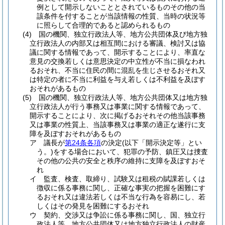
例として開示しないこととされているものその他の当
該条件を付することが当該情報の性質、当時の状況等
に照らして合理的であると認められるもの
(4)
国の機関、独立行政法人等、地方公共団体及び地方独
立行政法人の内部又は相互間における審議、検討又は協
議に関する情報であって、開示することにより、率直な
意見の交換若しくは意思決定の中立性が不当に損なわれ
るおそれ、不当に住民の間に混乱を生じさせるおそれ又
は特定の者に不当に利益を与え若しくは不利益を及ぼす
おそれがあるもの
(5)
国の機関、独立行政法人等、地方公共団体又は地方独
立行政法人が行う事務又は事業に関する情報であって、
開示することにより、次に掲げるおそれその他当該事務
又は事業の性質上、当該事務又は事業の適正な遂行に支
障を及ぼすおそれがあるもの
ア
議長が
第24条各項
の決定
(以下「開示決定等」とい
う。)
をする場合において、犯罪の予防、鎮圧又は捜査
その他の公共の安全と秩序の維持に支障を及ぼすおそ
れ
イ
監査、検査、取締り、試験又は租税の賦課若しくは
徴収に係る事務に関し、正確な事実の把握を困難にす
るおそれ又は違法若しくは不当な行為を容易にし、若
しくはその発見を困難にするおそれ
ウ
契約、交渉又は争訟に係る事務に関し、国、独立行
政法人等、地方公共団体又は地方独立行政法人の財産