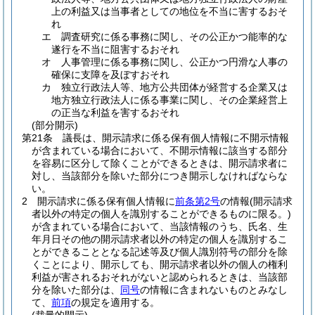
上の利益又は当事者としての地位を不当に害するおそ
れ
エ
調査研究に係る事務に関し、その公正かつ能率的な
遂行を不当に阻害するおそれ
オ
人事管理に係る事務に関し、公正かつ円滑な人事の
確保に支障を及ぼすおそれ
カ
独立行政法人等、地方公共団体が経営する企業又は
地方独立行政法人に係る事業に関し、その企業経営上
の正当な利益を害するおそれ
(部分開示)
第21条
議長は、開示請求に係る保有個人情報に不開示情報
が含まれている場合において、不開示情報に該当する部分
を容易に区分して除くことができるときは、開示請求者に
対し、当該部分を除いた部分につき開示しなければならな
い。
2
開示請求に係る保有個人情報に
前条第2号
の情報
(開示請求
者以外の特定の個人を識別することができるものに限る。)
が含まれている場合において、当該情報のうち、氏名、生
年月日その他の開示請求者以外の特定の個人を識別するこ
とができることとなる記述等及び個人識別符号の部分を除
くことにより、開示しても、開示請求者以外の個人の権利
利益が害されるおそれがないと認められるときは、当該部
分を除いた部分は、
同号
の情報に含まれないものとみなし
て、
前項
の規定を適用する。