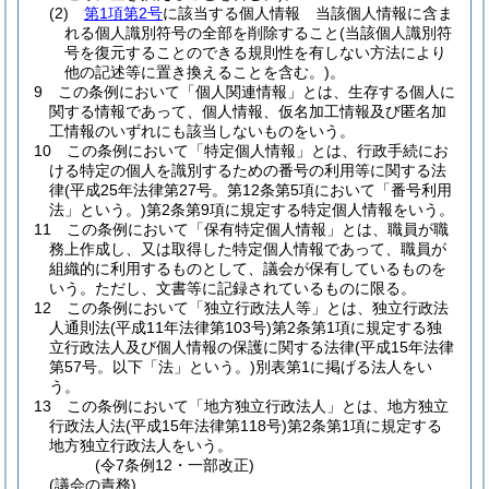
(2)
第1項第2号
に該当する個人情報 当該個人情報に含ま
れる個人識別符号の全部を削除すること
(当該個人識別符
号を復元することのできる規則性を有しない方法により
他の記述等に置き換えることを含む。)
。
9
この条例において「個人関連情報」とは、生存する個人に
関する情報であって、個人情報、仮名加工情報及び匿名加
工情報のいずれにも該当しないものをいう。
10
この条例において「特定個人情報」とは、行政手続にお
ける特定の個人を識別するための番号の利用等に関する法
律
(平成25年法律第27号。第12条第5項において「番号利用
法」という。)
第2条第9項に規定する特定個人情報をいう。
11
この条例において「保有特定個人情報」とは、職員が職
務上作成し、又は取得した特定個人情報であって、職員が
組織的に利用するものとして、議会が保有しているものを
いう。
ただし、文書等に記録されているものに限る。
12
この条例において「独立行政法人等」とは、独立行政法
人通則法
(平成11年法律第103号)
第2条第1項に規定する独
立行政法人及び個人情報の保護に関する法律
(平成15年法律
第57号。以下「法」という。)
別表第1に掲げる法人をい
う。
13
この条例において「地方独立行政法人」とは、地方独立
行政法人法
(平成15年法律第118号)
第2条第1項に規定する
地方独立行政法人をいう。
(令7条例12・一部改正)
(議会の責務)