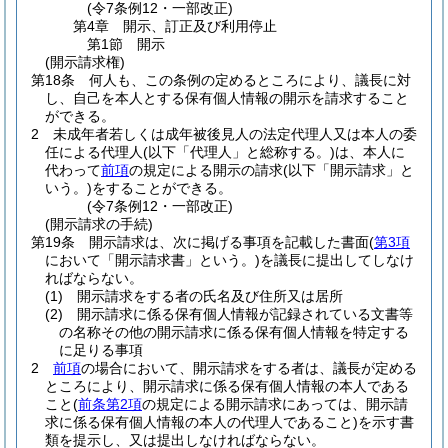
(令7条例12・一部改正)
第4章
開示、訂正及び利用停止
第1節
開示
(開示請求権)
第18条
何人も、この条例の定めるところにより、議長に対
し、自己を本人とする保有個人情報の開示を請求すること
ができる。
2
未成年者若しくは成年被後見人の法定代理人又は本人の委
任による代理人
(以下「代理人」と総称する。)
は、本人に
代わって
前項
の規定による開示の請求
(以下「開示請求」と
いう。)
をすることができる。
(令7条例12・一部改正)
(開示請求の手続)
第19条
開示請求は、次に掲げる事項を記載した書面
(
第3項
において「開示請求書」という。)
を議長に提出してしなけ
ればならない。
(1)
開示請求をする者の氏名及び住所又は居所
(2)
開示請求に係る保有個人情報が記録されている文書等
の名称その他の開示請求に係る保有個人情報を特定する
に足りる事項
2
前項
の場合において、開示請求をする者は、議長が定める
ところにより、開示請求に係る保有個人情報の本人である
こと
(
前条第2項
の規定による開示請求にあっては、開示請
求に係る保有個人情報の本人の代理人であること)
を示す書
類を提示し、又は提出しなければならない。