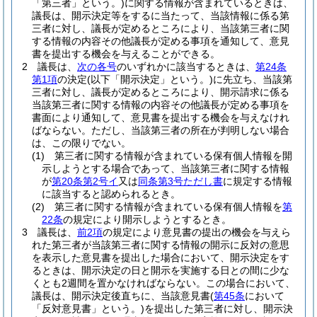
「第三者」という。)
に関する情報が含まれているときは、
議長は、開示決定等をするに当たって、当該情報に係る第
三者に対し、議長が定めるところにより、当該第三者に関
する情報の内容その他議長が定める事項を通知して、意見
書を提出する機会を与えることができる。
2
議長は、
次の各号
のいずれかに該当するときは、
第24条
第1項
の決定
(以下「開示決定」という。)
に先立ち、当該第
三者に対し、議長が定めるところにより、開示請求に係る
当該第三者に関する情報の内容その他議長が定める事項を
書面により通知して、意見書を提出する機会を与えなけれ
ばならない。
ただし、当該第三者の所在が判明しない場合
は、この限りでない。
(1)
第三者に関する情報が含まれている保有個人情報を開
示しようとする場合であって、当該第三者に関する情報
が
第20条第2号イ
又は
同条第3号ただし書
に規定する情報
に該当すると認められるとき。
(2)
第三者に関する情報が含まれている保有個人情報を
第
22条
の規定により開示しようとするとき。
3
議長は、
前2項
の規定により意見書の提出の機会を与えら
れた第三者が当該第三者に関する情報の開示に反対の意思
を表示した意見書を提出した場合において、開示決定をす
るときは、開示決定の日と開示を実施する日との間に少な
くとも2週間を置かなければならない。
この場合において、
議長は、開示決定後直ちに、当該意見書
(
第45条
において
「反対意見書」という。)
を提出した第三者に対し、開示決