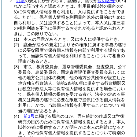
2
前項
の規定にかかわらず、議会は、議長が
次の各号
のいず
れかに該当すると認めるときは、利用目的以外の目的のた
めに保有個人情報を自ら利用し、又は提供することができ
る。
ただし、保有個人情報を利用目的以外の目的のために
自ら利用し、又は提供することによって、本人又は第三者
の権利利益を不当に侵害するおそれがあると認められると
きは、この限りでない。
(1)
本人の同意があるとき、又は本人に提供するとき。
(2)
議会が法令の規定によりその権限に属する事務の遂行
に必要な限度で保有個人情報を内部で利用する場合であ
って、当該保有個人情報を利用することについて相当の
理由があるとき。
(3)
市長、教育委員会、選挙管理委員会、監査委員、公平
委員会、農業委員会、固定資産評価審査委員会若しくは
他の地方公共団体の機関、他の地方公共団体が設立した
地方独立行政法人、法第2条第8項に規定する行政機関又
は独立行政法人等に保有個人情報を提供する場合におい
て、保有個人情報の提供を受ける者が、法令の定める事
務又は業務の遂行に必要な限度で提供に係る個人情報を
利用し、かつ、当該個人情報を利用することについて相
当の理由があるとき。
(4)
前3号
に掲げる場合のほか、専ら統計の作成又は学術
研究の目的のために保有個人情報を提供するとき、本人
以外の者に提供することが明らかに本人の利益になると
き、その他保有個人情報を提供することについて特別の