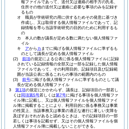
報ファイルであって、送付又は連絡の相手方の氏名、
住所その他の送付又は連絡に必要な事項のみを記録す
るもの
オ
職員が学術研究の用に供するためその発意に基づき
作成し、又は取得する個人情報ファイルであって、記
録情報を専ら当該学術研究の目的のために利用するも
の
カ
本人の数が議長が定める数に満たない個人情報ファ
イル
キ
ア
から
カ
までに掲げる個人情報ファイルに準ずるも
のとして議長が定める個人情報ファイル
(2)
前項
の規定による公表に係る個人情報ファイルに記録
されている記録情報の全部又は一部を記録した個人情報
ファイルであって、その利用目的、記録項目及び記録範
囲が当該公表に係るこれらの事項の範囲内のもの
(3)
前号
に掲げる個人情報ファイルに準ずるものとして議
長が定める個人情報ファイル
3
第1項
の規定にかかわらず、議長は、記録項目の一部若し
くは
同項第5号
若しくは
第7号
に掲げる事項を個人情報ファ
イル簿に記載し、又は個人情報ファイルを個人情報ファイ
ル簿に掲載することにより、利用目的に係る事務又は事業
の性質上、当該事務又は事業の適正な遂行に著しい支障を
及ぼすおそれがあると認めるときは、その記録項目の一部
若しくは事項を記載せず、又はその個人情報ファイルを個
人情報ファイル簿に掲載しないことができる。