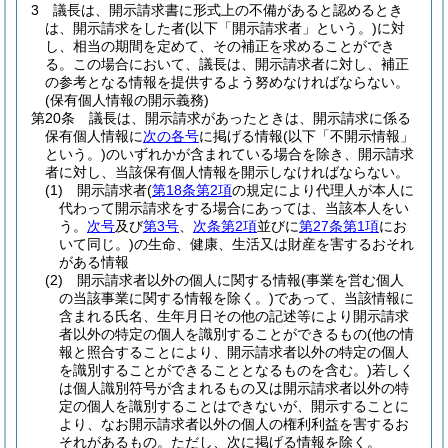
3
議長は、開示請求書に形式上の不備があると認めるとき
は、開示請求をした者
(以下「開示請求者」という。)
に対
し、相当の期間を定めて、その補正を求めることができ
る。
この場合において、議長は、開示請求者に対し、補正
の参考となる情報を提供するよう努めなければならない。
(保有個人情報の開示義務)
第20条
議長は、開示請求があったときは、開示請求に係る
保有個人情報に
次の各号
に掲げる情報
(以下「不開示情報」
という。)
のいずれかが含まれている場合を除き、開示請求
者に対し、当該保有個人情報を開示しなければならない。
(1)
開示請求者
(
第18条第2項
の規定により代理人が本人に
代わって開示請求をする場合にあっては、当該本人をい
う。
次号
及び
第3号
、
次条第2項
並びに
第27条第1項
にお
いて同じ。)
の生命、健康、生活又は財産を害するおそれ
がある情報
(2)
開示請求者以外の個人に関する情報
(事業を営む個人
の当該事業に関する情報を除く。)
であって、当該情報に
含まれる氏名、生年月日その他の記述等により開示請求
者以外の特定の個人を識別することができるもの
(他の情
報と照合することにより、開示請求者以外の特定の個人
を識別することができることとなるものを含む。)
若しく
は個人識別符号が含まれるもの又は開示請求者以外の特
定の個人を識別することはできないが、開示することに
より、なお開示請求者以外の個人の権利利益を害するお
それがあるもの。
ただし、次に掲げる情報を除く。