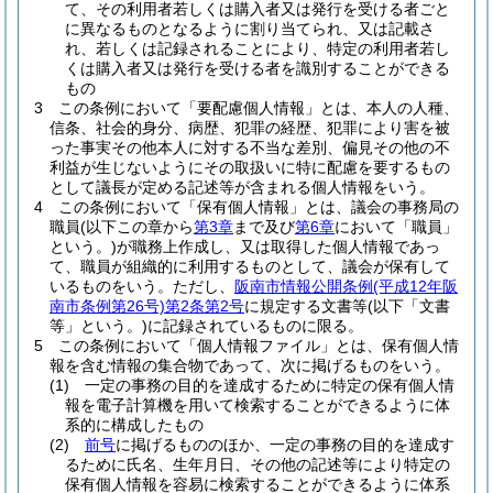
て、その利用者若しくは購入者又は発行を受ける者ごと
に異なるものとなるように割り当てられ、又は記載さ
れ、若しくは記録されることにより、特定の利用者若し
くは購入者又は発行を受ける者を識別することができる
もの
3
この条例において「要配慮個人情報」とは、本人の人種、
信条、社会的身分、病歴、犯罪の経歴、犯罪により害を被
った事実その他本人に対する不当な差別、偏見その他の不
利益が生じないようにその取扱いに特に配慮を要するもの
として議長が定める記述等が含まれる個人情報をいう。
4
この条例において「保有個人情報」とは、議会の事務局の
職員
(以下この章から
第3章
まで及び
第6章
において「職員」
という。)
が職務上作成し、又は取得した個人情報であっ
て、職員が組織的に利用するものとして、議会が保有して
いるものをいう。
ただし、
阪南市情報公開条例
(平成12年阪
南市条例第26号)
第2条第2号
に規定する文書等
(以下「文書
等」という。)
に記録されているものに限る。
5
この条例において「個人情報ファイル」とは、保有個人情
報を含む情報の集合物であって、次に掲げるものをいう。
(1)
一定の事務の目的を達成するために特定の保有個人情
報を電子計算機を用いて検索することができるように体
系的に構成したもの
(2)
前号
に掲げるもののほか、一定の事務の目的を達成す
るために氏名、生年月日、その他の記述等により特定の
保有個人情報を容易に検索することができるように体系