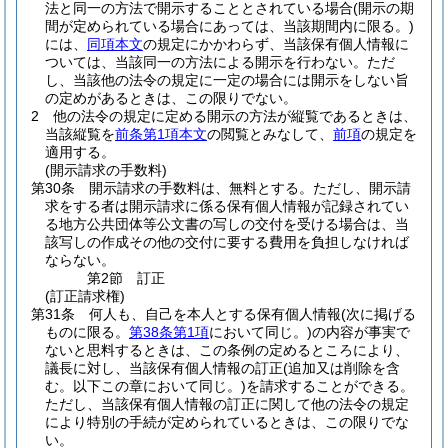
法と同一の方法で開示することとされている場合
(開示の期
間が定められている場合にあっては、当該期間内に限る。)
には、
同項本文
の規定にかかわらず、当該保有個人情報に
ついては、当該同一の方法による開示を行わない。
ただ
し、当該他の法令の規定に一定の場合には開示をしない旨
の定めがあるときは、この限りでない。
2
他の法令の規定に定める開示の方法が縦覧であるときは、
当該縦覧を
前条第1項本文
の閲覧とみなして、
前項
の規定を
適用する。
(開示請求の手数料)
第30条
開示請求の手数料は、無料とする。
ただし、開示請
求をする者は開示請求に係る保有個人情報が記録されてい
る地方公共団体等公文書の写しの交付を受ける場合は、当
該写しの作成その他の交付に要する費用を負担しなければ
ならない。
第2節
訂正
(訂正請求権)
第31条
何人も、自己を本人とする保有個人情報
(次に掲げる
ものに限る。
第38条第1項
において同じ。)
の内容が事実で
ないと思料するときは、この条例の定めるところにより、
議長に対し、当該保有個人情報の訂正
(追加又は削除を含
む。以下この章において同じ。)
を請求することができる。
ただし、当該保有個人情報の訂正に関して他の法令の規定
により特別の手続が定められているときは、この限りでな
い。