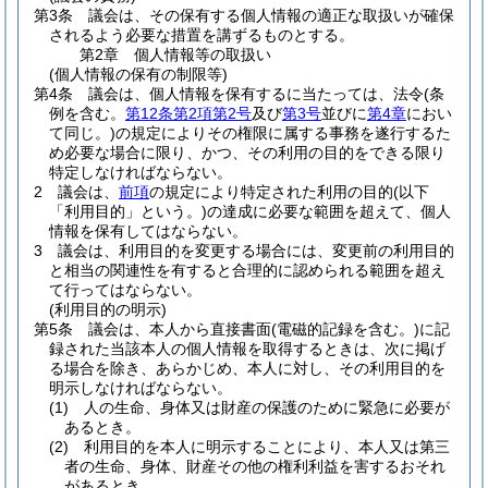
第3条
議会は、その保有する個人情報の適正な取扱いが確保
されるよう必要な措置を講ずるものとする。
第2章
個人情報等の取扱い
(個人情報の保有の制限等)
第4条
議会は、個人情報を保有するに当たっては、法令
(条
例を含む。
第12条第2項第2号
及び
第3号
並びに
第4章
におい
て同じ。)
の規定によりその権限に属する事務を遂行するた
め必要な場合に限り、かつ、その利用の目的をできる限り
特定しなければならない。
2
議会は、
前項
の規定により特定された利用の目的
(以下
「利用目的」という。)
の達成に必要な範囲を超えて、個人
情報を保有してはならない。
3
議会は、利用目的を変更する場合には、変更前の利用目的
と相当の関連性を有すると合理的に認められる範囲を超え
て行ってはならない。
(利用目的の明示)
第5条
議会は、本人から直接書面
(電磁的記録を含む。)
に記
録された当該本人の個人情報を取得するときは、次に掲げ
る場合を除き、あらかじめ、本人に対し、その利用目的を
明示しなければならない。
(1)
人の生命、身体又は財産の保護のために緊急に必要が
あるとき。
(2)
利用目的を本人に明示することにより、本人又は第三
者の生命、身体、財産その他の権利利益を害するおそれ
があるとき。