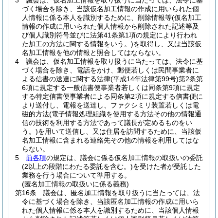
3
議会は、仮名加工情報を取り扱うに当たっては、法令に基
づく場合を除き、当該仮名加工情報の作成に用いられた個
人情報に係る本人を識別するために、削除情報等
(仮名加工
情報の作成に用いられた個人情報から削除された記述等及
び個人識別符号並びに法第41条第1項の規定により行われ
た加工の方法に関する情報をいう。)
を取得し、又は当該仮
名加工情報を他の情報と照合してはならない。
4
議会は、仮名加工情報を取り扱うに当たっては、法令に基
づく場合を除き、電話をかけ、郵便若しくは民間事業者に
よる信書の送達に関する法律
(平成14年法律第99号)
第2条第
6項に規定する一般信書便事業者若しくは同条第9項に規定
する特定信書便事業者による同条第2項に規定する信書便に
より送付し、電報を送達し、ファクシミリ装置若しくは電
磁的方法
(電子情報処理組織を使用する方法その他の情報通
信の技術を利用する方法であって議長が定めるものをい
う。)
を用いて送信し、又は住居を訪問するために、当該仮
名加工情報に含まれる連絡先その他の情報を利用してはな
らない。
5
前各項
の規定は、議会に係る仮名加工情報の取扱いの委託
(2以上の段階にわたる委託を含む。)
を受けた者が受託した
業務を行う場合について準用する。
(匿名加工情報の取扱いに係る義務)
第16条
議会は、匿名加工情報を取り扱うに当たっては、法
令に基づく場合を除き、当該匿名加工情報の作成に用いら
れた個人情報に係る本人を識別するために、当該個人情報