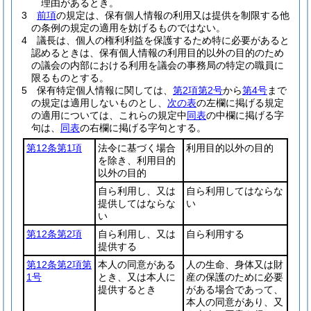
理由があるとき。
3
前項
の規定は、保有個人情報の利用又は提供を制限する他
の条例の規定の適用を妨げるものではない。
4
議長は、個人の権利利益を保護するため特に必要があると
認めるときは、保有個人情報の利用目的以外の目的のため
の議会の内部における利用を議会の事務局の特定の職員に
限るものとする。
5
保有特定個人情報に関しては、
第2項第2号
から
第4号
まで
の規定は適用しないものとし、
次の表
の左欄に掲げる規定
の適用については、これらの規定中
同表
の中欄に掲げる字
句は、
同表
の右欄に掲げる字句とする。
第12条第1項
法令に基づく場合
利用目的以外の目的
を除き、利用目的
以外の目的
自ら利用し、又は
自ら利用してはならな
提供してはならな
い
い
第12条第2項
自ら利用し、又は
自ら利用する
提供する
第12条第2項第
本人の同意がある
人の生命、身体又は財
1号
とき、又は本人に
産の保護のために必要
提供するとき
がある場合であって、
本人の同意があり、又