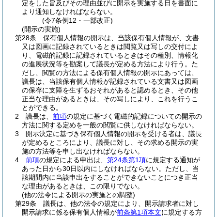
定をした旨及びその理由並びに開示を実施する日を書面に
より通知しなければならない。
(令7条例12・一部改正)
(開示の実施)
第28条
保有個人情報の開示は、当該保有個人情報が、文書
又は図画に記録されているときは閲覧又は写しの交付によ
り、電磁的記録に記録されているときはその種別、情報化
の進展状況等を勘案して議長が定める方法により行う。
た
だし、閲覧の方法による保有個人情報の開示にあっては、
議長は、当該保有個人情報が記録されている文書又は図画
の保存に支障を生ずるおそれがあると認めるとき、その他
正当な理由があるときは、その写しにより、これを行うこ
とができる。
2
議長は、
前項
の規定に基づく電磁的記録についての開示の
方法に関する定めを一般の閲覧に供しなければならない。
3
開示決定に基づき保有個人情報の開示を受ける者は、議長
が定めるところにより、議長に対し、その求める開示の実
施の方法等を申し出なければならない。
4
前項
の規定による申出は、
第24条第1項
に規定する通知が
あった日から30日以内にしなければならない。
ただし、当
該期間内に当該申出をすることができないことにつき正当
な理由があるときは、この限りでない。
(他の法令による開示の実施との調整)
第29条
議長は、他の法令の規定により、開示請求者に対し
開示請求に係る保有個人情報が
前条第1項本文
に規定する方