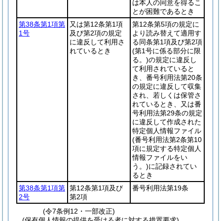
は本人の同意を得るこ
とが困難であるとき
第38条第1項第
又は第12条第1項
第12条第5項の規定に
1号
及び第2項の規定
より読み替えて適用す
に違反して利用さ
る同条第1項及び第2項
れているとき
(第1号に係る部分に限
る。)
の規定に違反し
て利用されていると
き、番号利用法第20条
の規定に違反して収集
され、若しくは保管さ
れているとき、又は番
号利用法第29条の規定
に違反して作成された
特定個人情報ファイル
(番号利用法第2条第10
項に規定する特定個人
情報ファイルをい
う。)
に記録されてい
るとき
第38条第1項第
第12条第1項及び
番号利用法第19条
2号
第2項
(令7条例12・一部改正)
(保有個人情報の提供を受ける者に対する措置要求)