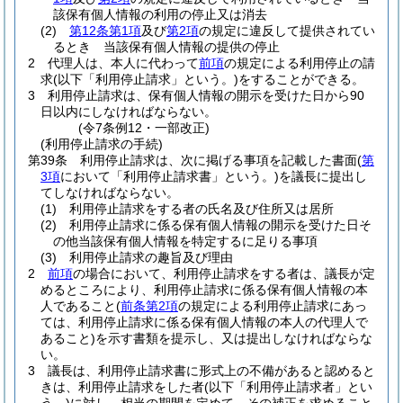
該保有個人情報の利用の停止又は消去
(2)
第12条第1項
及び
第2項
の規定に違反して提供されてい
るとき 当該保有個人情報の提供の停止
2
代理人は、本人に代わって
前項
の規定による利用停止の請
求
(以下「利用停止請求」という。)
をすることができる。
3
利用停止請求は、保有個人情報の開示を受けた日から90
日以内にしなければならない。
(令7条例12・一部改正)
(利用停止請求の手続)
第39条
利用停止請求は、次に掲げる事項を記載した書面
(
第
3項
において「利用停止請求書」という。)
を議長に提出し
てしなければならない。
(1)
利用停止請求をする者の氏名及び住所又は居所
(2)
利用停止請求に係る保有個人情報の開示を受けた日そ
の他当該保有個人情報を特定するに足りる事項
(3)
利用停止請求の趣旨及び理由
2
前項
の場合において、利用停止請求をする者は、議長が定
めるところにより、利用停止請求に係る保有個人情報の本
人であること
(
前条第2項
の規定による利用停止請求にあっ
ては、利用停止請求に係る保有個人情報の本人の代理人で
あること)
を示す書類を提示し、又は提出しなければならな
い。
3
議長は、利用停止請求書に形式上の不備があると認めると
きは、利用停止請求をした者
(以下「利用停止請求者」とい