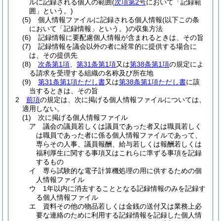
ルに記録される個人の範囲
(
次項第2号
において「記録範
囲」という。)
(5)
個人情報ファイルに記録される個人情報
(以下この条
において「記録情報」という。)
の収集方法
(6)
記録情報に要配慮個人情報が含まれるときは、その旨
(7)
記録情報を議会以外の者に経常的に提供する場合に
は、その提供先
(8)
次条第1項
、
第31条第1項
又は
第38条第1項
の規定によ
る請求を受理する組織の名称及び所在地
(9)
第31条第1項ただし書
又は
第38条第1項ただし書
に該
当するときは、その旨
2
前項
の規定は、次に掲げる個人情報ファイルについては、
適用しない。
(1)
次に掲げる個人情報ファイル
ア
議会の議員若しくは議員であった者又は職員若しく
は職員であった者に係る個人情報ファイルであって、
専らその人事、議員報酬、給与若しくは報酬若しくは
福利厚生に関する事項又はこれらに準ずる事項を記録
するもの
イ
専ら試験的な電子計算機処理の用に供するための個
人情報ファイル
ウ
1年以内に消去することとなる記録情報のみを記録す
る個人情報ファイル
エ
資料その他の物品若しくは金銭の送付又は業務上必
要な連絡のために利用する記録情報を記録した個人情