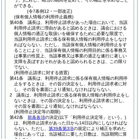
う。)
に対し、相当の期間を定めて、その補正を求めること
ができる。
(令7条例12・一部改正)
(保有個人情報の利用停止義務)
第40条
議長は、利用停止請求があった場合において、当該
利用停止請求に理由があると認めるときは、議会における
個人情報の適正な取扱いを確保するために必要な限度で、
当該利用停止請求に係る保有個人情報の利用停止をしなけ
ればならない。
ただし、当該保有個人情報の利用停止をす
ることにより、当該保有個人情報の利用目的に係る事務又
は事業の性質上、当該事務又は事業の適正な遂行に著しい
支障を及ぼすおそれがあると認められるときは、この限り
でない。
(利用停止請求に対する措置)
第41条
議長は、利用停止請求に係る保有個人情報の利用停
止をするときは、その旨の決定をし、利用停止請求者に対
し、その旨を書面により通知しなければならない。
2
議長は、利用停止請求に係る保有個人情報の利用停止をし
ないときは、その旨の決定をし、利用停止請求者に対し、
その旨を書面により通知しなければならない。
(利用停止決定等の期限)
第42条
前条各項
の決定
(以下「利用停止決定等」という。)
は、利用停止請求があった日から14日以内にしなければな
らない。
ただし、
第39条第3項
の規定により補正を求めた
場合にあっては、当該補正に要した日数は、当該期間に算