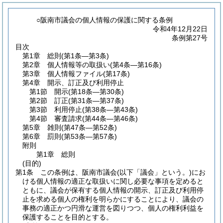
○阪南市議会の個人情報の保護に関する条例
令和4年12月22日
条例第27号
目次
第1章
総則
(第1条―第3条)
第2章
個人情報等の取扱い
(第4条―第16条)
第3章
個人情報ファイル
(第17条)
第4章
開示、訂正及び利用停止
第1節
開示
(第18条―第30条)
第2節
訂正
(第31条―第37条)
第3節
利用停止
(第38条―第43条)
第4節
審査請求
(第44条―第46条)
第5章
雑則
(第47条―第52条)
第6章
罰則
(第53条―第57条)
附則
第1章
総則
(目的)
第1条
この条例は、阪南市議会
(以下「議会」という。)
にお
ける個人情報の適正な取扱いに関し必要な事項を定めると
ともに、議会が保有する個人情報の開示、訂正及び利用停
止を求める個人の権利を明らかにすることにより、議会の
事務の適正かつ円滑な運営を図りつつ、個人の権利利益を
保護することを目的とする。