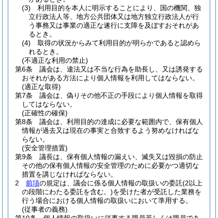
(3)
利用目的を本人に明示することにより、国の機関、独
立行政法人等、地方公共団体又は地方独立行政法人が行
う事務又は事業の適正な遂行に支障を及ぼすおそれがあ
るとき。
(4)
取得の状況からみて利用目的が明らかであると認めら
れるとき。
(不適正な利用の禁止)
第6条
議会は、違法又は不当な行為を助長し、又は誘発する
おそれがある方法により個人情報を利用してはならない。
(適正な取得)
第7条
議会は、偽りその他不正の手段により個人情報を取得
してはならない。
(正確性の確保)
第8条
議会は、利用目的の達成に必要な範囲内で、保有個人
情報が過去又は現在の事実と合致するよう努めなければな
らない。
(安全管理措置)
第9条
議長は、保有個人情報の漏えい、滅失又は毀損の防止
その他の保有個人情報の安全管理のために必要かつ適切な
措置を講じなければならない。
2
前項
の規定は、議会に係る個人情報の取扱いの委託
(2以上
の段階にわたる委託を含む。)
を受けた者が受託した業務を
行う場合における個人情報の取扱いにおいて準用する。
(従事者の義務)