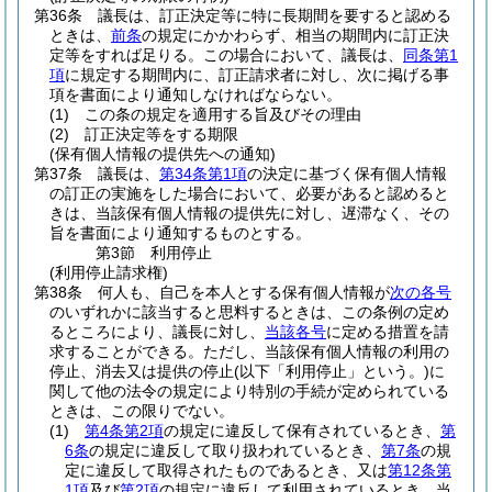
第36条
議長は、訂正決定等に特に長期間を要すると認める
ときは、
前条
の規定にかかわらず、相当の期間内に訂正決
定等をすれば足りる。
この場合において、議長は、
同条第1
項
に規定する期間内に、訂正請求者に対し、次に掲げる事
項を書面により通知しなければならない。
(1)
この条の規定を適用する旨及びその理由
(2)
訂正決定等をする期限
(保有個人情報の提供先への通知)
第37条
議長は、
第34条第1項
の決定に基づく保有個人情報
の訂正の実施をした場合において、必要があると認めると
きは、当該保有個人情報の提供先に対し、遅滞なく、その
旨を書面により通知するものとする。
第3節
利用停止
(利用停止請求権)
第38条
何人も、自己を本人とする保有個人情報が
次の各号
のいずれかに該当すると思料するときは、この条例の定め
るところにより、議長に対し、
当該各号
に定める措置を請
求することができる。
ただし、当該保有個人情報の利用の
停止、消去又は提供の停止
(以下「利用停止」という。)
に
関して他の法令の規定により特別の手続が定められている
ときは、この限りでない。
(1)
第4条第2項
の規定に違反して保有されているとき、
第
6条
の規定に違反して取り扱われているとき、
第7条
の規
定に違反して取得されたものであるとき、又は
第12条第
1項
及び
第2項
の規定に違反して利用されているとき 当