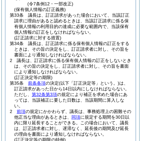
(令7条例12・一部改正)
(保有個人情報の訂正義務)
第33条
議長は、訂正請求があった場合において、当該訂正
請求に理由があると認めるときは、当該訂正請求に係る保
有個人情報の利用目的の達成に必要な範囲内で、当該保有
個人情報の訂正をしなければならない。
(訂正請求に対する措置)
第34条
議長は、訂正請求に係る保有個人情報の訂正をする
ときは、その旨の決定をし、訂正請求者に対し、その旨を
書面により通知しなければならない。
2
議長は、訂正請求に係る保有個人情報の訂正をしないとき
は、その旨の決定をし、訂正請求者に対し、その旨を書面
により通知しなければならない。
(訂正決定等の期限)
第35条
前条各項
の決定
(以下「訂正決定等」という。)
は、
訂正請求があった日から14日以内にしなければならない。
ただし、
第32条第3項
の規定により補正を求めた場合にあ
っては、当該補正に要した日数は、当該期間に算入しな
い。
2
前項
の規定にかかわらず、議長は、事務処理上の困難その
他正当な理由があるときは、
同項
に規定する期間を30日以
内に限り延長することができる。
この場合において、議長
は、訂正請求者に対し、遅滞なく、延長後の期間及び延長
の理由を書面により通知しなければならない。
(訂正決定等の期限の特例)