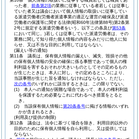
第10条
個人情報の取扱いに従事する職員若しくは職員であ
った者、
前条第2項
の業務に従事している者若しくは従事し
ていた者又は議会において個人情報の取扱いに従事してい
る派遣労働者
(労働者派遣事業の適正な運営の確保及び派遣
労働者の保護等に関する法律
(昭和60年法律第88号)
第2条第
2号に規定する派遣労働者をいう。以下この条及び
第53条
において同じ。)
若しくは従事していた派遣労働者は、その
業務に関して知り得た個人情報の内容をみだりに他人に知
らせ、又は不当な目的に利用してはならない。
(漏えい等の通知)
第11条
議長は、保有個人情報の漏えい、滅失、毀損その他
の保有個人情報の安全の確保に係る事態であって個人の権
利利益を害するおそれが大きいものとしてその定めるもの
が生じたときは、本人に対し、その定めるところにより、
当該事態が生じた旨を通知しなければならない。
ただし、
次の各号
のいずれかに該当するときは、この限りでない。
(1)
本人への通知が困難な場合であって、本人の権利利益
を保護するため必要なこれに代わるべき措置をとると
き。
(2)
当該保有個人情報に
第20条各号
に掲げる情報のいずれ
かが含まれるとき。
(利用及び提供の制限)
第12条
議会は、法令に基づく場合を除き、利用目的以外の
目的のために保有個人情報を自ら利用し、又は提供しては
ならない。