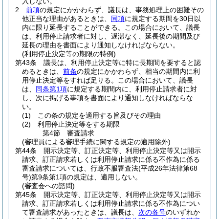
入しない。
2
前項
の規定にかかわらず、議長は、事務処理上の困難その
他正当な理由があるときは、
同項
に規定する期間を30日以
内に限り延長することができる。
この場合において、議長
は、利用停止請求者に対し、遅滞なく、延長後の期間及び
延長の理由を書面により通知しなければならない。
(利用停止決定等の期限の特例)
第43条
議長は、利用停止決定等に特に長期間を要すると認
めるときは、
前条
の規定にかかわらず、相当の期間内に利
用停止決定等をすれば足りる。
この場合において、議長
は、
同条第1項
に規定する期間内に、利用停止請求者に対
し、次に掲げる事項を書面により通知しなければならな
い。
(1)
この条の規定を適用する旨及びその理由
(2)
利用停止決定等をする期限
第4節
審査請求
(審理員による審理手続に関する規定の適用除外)
第44条
開示決定等、訂正決定等、利用停止決定等又は開示
請求、訂正請求若しくは利用停止請求に係る不作為に係る
審査請求については、行政不服審査法
(平成26年法律第68
号)
第9条第1項の規定は、適用しない。
(審査会への諮問)
第45条
開示決定等、訂正決定等、利用停止決定等又は開示
請求、訂正請求若しくは利用停止請求に係る不作為につい
て審査請求があったときは、議長は、
次の各号
のいずれか