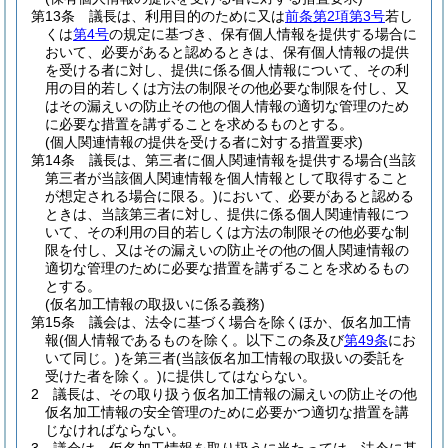
第13条
議長は、利用目的のために又は
前条第2項第3号
若し
くは
第4号
の規定に基づき、保有個人情報を提供する場合に
おいて、必要があると認めるときは、保有個人情報の提供
を受ける者に対し、提供に係る個人情報について、その利
用の目的若しくは方法の制限その他必要な制限を付し、又
はその漏えいの防止その他の個人情報の適切な管理のため
に必要な措置を講ずることを求めるものとする。
(個人関連情報の提供を受ける者に対する措置要求)
第14条
議長は、第三者に個人関連情報を提供する場合
(当該
第三者が当該個人関連情報を個人情報として取得すること
が想定される場合に限る。)
において、必要があると認める
ときは、当該第三者に対し、提供に係る個人関連情報につ
いて、その利用の目的若しくは方法の制限その他必要な制
限を付し、又はその漏えいの防止その他の個人関連情報の
適切な管理のために必要な措置を講ずることを求めるもの
とする。
(仮名加工情報の取扱いに係る義務)
第15条
議会は、法令に基づく場合を除くほか、仮名加工情
報
(個人情報であるものを除く。以下この条及び
第49条
にお
いて同じ。)
を第三者
(当該仮名加工情報の取扱いの委託を
受けた者を除く。)
に提供してはならない。
2
議長は、その取り扱う仮名加工情報の漏えいの防止その他
仮名加工情報の安全管理のために必要かつ適切な措置を講
じなければならない。