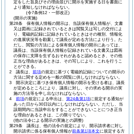
定をした旨及びその理由並びに開示を実施する日を書面に
より通知しなければならない。
(令7条例12・一部改正)
(開示の実施)
第28条
保有個人情報の開示は、当該保有個人情報が、文書
又は図画に記録されているときは閲覧又は写しの交付によ
り、電磁的記録に記録されているときはその種別、情報化
の進展状況等を勘案して議長が定める方法により行う。
た
だし、閲覧の方法による保有個人情報の開示にあっては、
議長は、当該保有個人情報が記録されている文書又は図画
の保存に支障を生ずるおそれがあると認めるとき、その他
正当な理由があるときは、その写しにより、これを行うこ
とができる。
2
議長は、
前項
の規定に基づく電磁的記録についての開示の
方法に関する定めを一般の閲覧に供しなければならない。
3
開示決定に基づき保有個人情報の開示を受ける者は、議長
が定めるところにより、議長に対し、その求める開示の実
施の方法等を申し出なければならない。
4
前項
の規定による申出は、
第24条第1項
に規定する通知が
あった日から30日以内にしなければならない。
ただし、当
該期間内に当該申出をすることができないことにつき正当
な理由があるときは、この限りでない。
(他の法令による開示の実施との調整)
第29条
議長は、他の法令の規定により、開示請求者に対し
開示請求に係る保有個人情報が
前条第1項本文
に規定する方