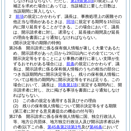
しなければならない。
ただし、
第19条第3項
の規定により
補正を求めた場合にあっては、当該補正に要した日数は、
当該期間に算入しない。
2
前項
の規定にかかわらず、議長は、事務処理上の困難その
他正当な理由があるときは、
同項
に規定する期間を15日以
内に限り延長することができる。
この場合において、議長
は、開示請求者に対し、遅滞なく、延長後の期間及び延長
の理由を書面により通知しなければならない。
(開示決定等の期限の特例)
第26条
開示請求に係る保有個人情報が著しく大量であるた
め、開示請求があった日から29日以内にその全てについて
開示決定等をすることにより事務の遂行に著しい支障が生
ずるおそれがある場合には、
前条
の規定にかかわらず、議
長は、開示請求に係る保有個人情報のうちの相当の部分に
つき当該期間内に開示決定等をし、残りの保有個人情報に
ついては相当の期間内に開示決定等をすれば足りる。
この
場合において、議長は、
同条第1項
に規定する期間内に、開
示請求者に対し、次に掲げる事項を書面により通知しなけ
ればならない。
(1)
この条の規定を適用する旨及びその理由
(2)
残りの保有個人情報について開示決定等をする期限
(第三者に対する意見書提出の機会の付与等)
第27条
開示請求に係る保有個人情報に国、独立行政法人
等、地方公共団体、地方独立行政法人及び開示請求者以外
の者
(以下この条、
第45条第2項第3号
及び
第46条
において