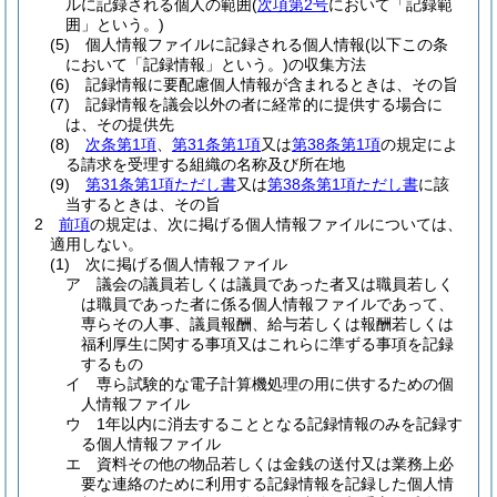
ルに記録される個人の範囲
(
次項第2号
において「記録範
囲」という。)
(5)
個人情報ファイルに記録される個人情報
(以下この条
において「記録情報」という。)
の収集方法
(6)
記録情報に要配慮個人情報が含まれるときは、その旨
(7)
記録情報を議会以外の者に経常的に提供する場合に
は、その提供先
(8)
次条第1項
、
第31条第1項
又は
第38条第1項
の規定によ
る請求を受理する組織の名称及び所在地
(9)
第31条第1項ただし書
又は
第38条第1項ただし書
に該
当するときは、その旨
2
前項
の規定は、次に掲げる個人情報ファイルについては、
適用しない。
(1)
次に掲げる個人情報ファイル
ア
議会の議員若しくは議員であった者又は職員若しく
は職員であった者に係る個人情報ファイルであって、
専らその人事、議員報酬、給与若しくは報酬若しくは
福利厚生に関する事項又はこれらに準ずる事項を記録
するもの
イ
専ら試験的な電子計算機処理の用に供するための個
人情報ファイル
ウ
1年以内に消去することとなる記録情報のみを記録す
る個人情報ファイル
エ
資料その他の物品若しくは金銭の送付又は業務上必
要な連絡のために利用する記録情報を記録した個人情