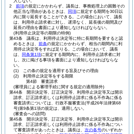
入しない。
2
前項
の規定にかかわらず、議長は、事務処理上の困難その
他正当な理由があるときは、
同項
に規定する期間を30日以
内に限り延長することができる。
この場合において、議長
は、利用停止請求者に対し、遅滞なく、延長後の期間及び
延長の理由を書面により通知しなければならない。
(利用停止決定等の期限の特例)
第43条
議長は、利用停止決定等に特に長期間を要すると認
めるときは、
前条
の規定にかかわらず、相当の期間内に利
用停止決定等をすれば足りる。
この場合において、議長
は、
同条第1項
に規定する期間内に、利用停止請求者に対
し、次に掲げる事項を書面により通知しなければならな
い。
(1)
この条の規定を適用する旨及びその理由
(2)
利用停止決定等をする期限
第4節
審査請求
(審理員による審理手続に関する規定の適用除外)
第44条
開示決定等、訂正決定等、利用停止決定等又は開示
請求、訂正請求若しくは利用停止請求に係る不作為に係る
審査請求については、行政不服審査法
(平成26年法律第68
号)
第9条第1項の規定は、適用しない。
(審査会への諮問)
第45条
開示決定等、訂正決定等、利用停止決定等又は開示
請求、訂正請求若しくは利用停止請求に係る不作為につい
て審査請求があったときは、議長は、
次の各号
のいずれか