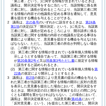
「第三者」という。)
に関する情報が含まれているときは、
議長は、開示決定等をするに当たって、当該情報に係る第
三者に対し、議長が定めるところにより、当該第三者に関
する情報の内容その他議長が定める事項を通知して、意見
書を提出する機会を与えることができる。
2
議長は、
次の各号
のいずれかに該当するときは、
第24条
第1項
の決定
(以下「開示決定」という。)
に先立ち、当該第
三者に対し、議長が定めるところにより、開示請求に係る
当該第三者に関する情報の内容その他議長が定める事項を
書面により通知して、意見書を提出する機会を与えなけれ
ばならない。
ただし、当該第三者の所在が判明しない場合
は、この限りでない。
(1)
第三者に関する情報が含まれている保有個人情報を開
示しようとする場合であって、当該第三者に関する情報
が
第20条第2号イ
又は
同条第3号ただし書
に規定する情報
に該当すると認められるとき。
(2)
第三者に関する情報が含まれている保有個人情報を
第
22条
の規定により開示しようとするとき。
3
議長は、
前2項
の規定により意見書の提出の機会を与えら
れた第三者が当該第三者に関する情報の開示に反対の意思
を表示した意見書を提出した場合において、開示決定をす
るときは、開示決定の日と開示を実施する日との間に少な
くとも2週間を置かなければならない。
この場合において、
議長は、開示決定後直ちに、当該意見書
(
第45条
において
「反対意見書」という。)
を提出した第三者に対し、開示決