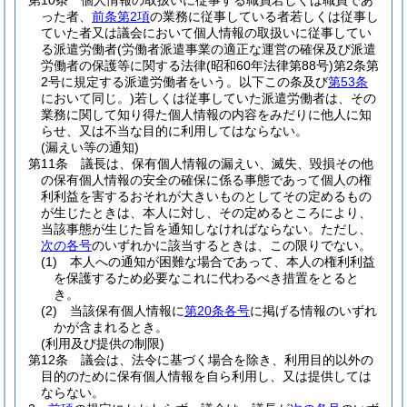
第10条
個人情報の取扱いに従事する職員若しくは職員であ
った者、
前条第2項
の業務に従事している者若しくは従事し
ていた者又は議会において個人情報の取扱いに従事してい
る派遣労働者
(労働者派遣事業の適正な運営の確保及び派遣
労働者の保護等に関する法律
(昭和60年法律第88号)
第2条第
2号に規定する派遣労働者をいう。以下この条及び
第53条
において同じ。)
若しくは従事していた派遣労働者は、その
業務に関して知り得た個人情報の内容をみだりに他人に知
らせ、又は不当な目的に利用してはならない。
(漏えい等の通知)
第11条
議長は、保有個人情報の漏えい、滅失、毀損その他
の保有個人情報の安全の確保に係る事態であって個人の権
利利益を害するおそれが大きいものとしてその定めるもの
が生じたときは、本人に対し、その定めるところにより、
当該事態が生じた旨を通知しなければならない。
ただし、
次の各号
のいずれかに該当するときは、この限りでない。
(1)
本人への通知が困難な場合であって、本人の権利利益
を保護するため必要なこれに代わるべき措置をとると
き。
(2)
当該保有個人情報に
第20条各号
に掲げる情報のいずれ
かが含まれるとき。
(利用及び提供の制限)
第12条
議会は、法令に基づく場合を除き、利用目的以外の
目的のために保有個人情報を自ら利用し、又は提供しては
ならない。