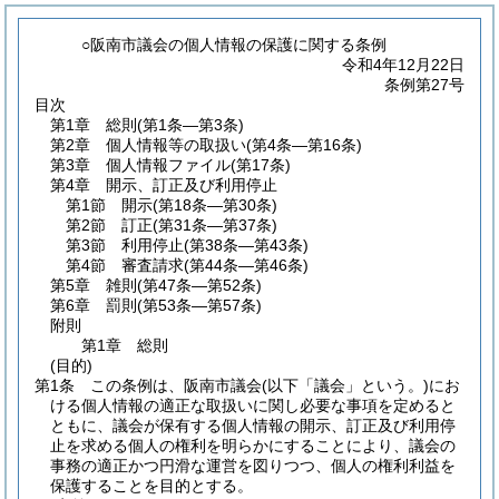
○阪南市議会の個人情報の保護に関する条例
令和4年12月22日
条例第27号
目次
第1章
総則
(第1条―第3条)
第2章
個人情報等の取扱い
(第4条―第16条)
第3章
個人情報ファイル
(第17条)
第4章
開示、訂正及び利用停止
第1節
開示
(第18条―第30条)
第2節
訂正
(第31条―第37条)
第3節
利用停止
(第38条―第43条)
第4節
審査請求
(第44条―第46条)
第5章
雑則
(第47条―第52条)
第6章
罰則
(第53条―第57条)
附則
第1章
総則
(目的)
第1条
この条例は、阪南市議会
(以下「議会」という。)
にお
ける個人情報の適正な取扱いに関し必要な事項を定めると
ともに、議会が保有する個人情報の開示、訂正及び利用停
止を求める個人の権利を明らかにすることにより、議会の
事務の適正かつ円滑な運営を図りつつ、個人の権利利益を
保護することを目的とする。