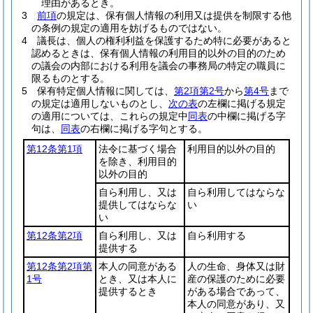
理由があるとき。
3
前項
の規定は、保有個人情報の利用又は提供を制限する他
の条例の規定の適用を妨げるものではない。
4
議長は、個人の権利利益を保護するため特に必要があると
認めるときは、保有個人情報の利用目的以外の目的のため
の議会の内部における利用を議会の事務局の特定の職員に
限るものとする。
5
保有特定個人情報に関しては、
第2項第2号
から
第4号
まで
の規定は適用しないものとし、
次の表
の左欄に掲げる規定
の適用については、これらの規定中
同表
の中欄に掲げる字
句は、
同表
の右欄に掲げる字句とする。
第12条第1項
法令に基づく場合
利用目的以外の目的
を除き、利用目的
以外の目的
自ら利用し、又は
自ら利用してはならな
提供してはならな
い
い
第12条第2項
自ら利用し、又は
自ら利用する
提供する
第12条第2項第
本人の同意がある
人の生命、身体又は財
1号
とき、又は本人に
産の保護のために必要
提供するとき
がある場合であって、
本人の同意があり、又