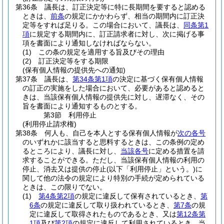
第36条
議長は、訂正決定等に特に長期間を要すると認める
ときは、
前条
の規定にかかわらず、相当の期間内に訂正決
定等をすれば足りる。
この場合において、議長は、
同条第1
項
に規定する期間内に、訂正請求者に対し、次に掲げる事
項を書面により通知しなければならない。
(1)
この条の規定を適用する旨及びその理由
(2)
訂正決定等をする期限
(保有個人情報の提供先への通知)
第37条
議長は、
第34条第1項
の決定に基づく保有個人情報
の訂正の実施をした場合において、必要があると認めると
きは、当該保有個人情報の提供先に対し、遅滞なく、その
旨を書面により通知するものとする。
第3節
利用停止
(利用停止請求権)
第38条
何人も、自己を本人とする保有個人情報が
次の各号
のいずれかに該当すると思料するときは、この条例の定め
るところにより、議長に対し、
当該各号
に定める措置を請
求することができる。
ただし、当該保有個人情報の利用の
停止、消去又は提供の停止
(以下「利用停止」という。)
に
関して他の法令の規定により特別の手続が定められている
ときは、この限りでない。
(1)
第4条第2項
の規定に違反して保有されているとき、
第
6条
の規定に違反して取り扱われているとき、
第7条
の規
定に違反して取得されたものであるとき、又は
第12条第
1項
及び
第2項
の規定に違反して利用されているとき 当