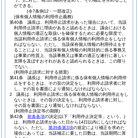
う。)
に対し、相当の期間を定めて、その補正を求めること
ができる。
(令7条例12・一部改正)
(保有個人情報の利用停止義務)
第40条
議長は、利用停止請求があった場合において、当該
利用停止請求に理由があると認めるときは、議会における
個人情報の適正な取扱いを確保するために必要な限度で、
当該利用停止請求に係る保有個人情報の利用停止をしなけ
ればならない。
ただし、当該保有個人情報の利用停止をす
ることにより、当該保有個人情報の利用目的に係る事務又
は事業の性質上、当該事務又は事業の適正な遂行に著しい
支障を及ぼすおそれがあると認められるときは、この限り
でない。
(利用停止請求に対する措置)
第41条
議長は、利用停止請求に係る保有個人情報の利用停
止をするときは、その旨の決定をし、利用停止請求者に対
し、その旨を書面により通知しなければならない。
2
議長は、利用停止請求に係る保有個人情報の利用停止をし
ないときは、その旨の決定をし、利用停止請求者に対し、
その旨を書面により通知しなければならない。
(利用停止決定等の期限)
第42条
前条各項
の決定
(以下「利用停止決定等」という。)
は、利用停止請求があった日から14日以内にしなければな
らない。
ただし、
第39条第3項
の規定により補正を求めた
場合にあっては、当該補正に要した日数は、当該期間に算