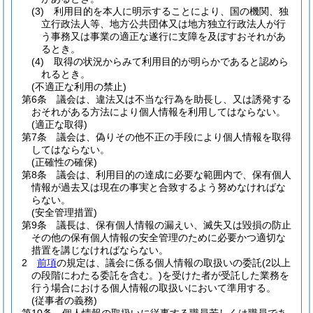
(3)
利用目的を本人に明示することにより、国の機関、独
立行政法人等、地方公共団体又は地方独立行政法人が行
う事務又は事業の適正な遂行に支障を及ぼすおそれがあ
るとき。
(4)
取得の状況からみて利用目的が明らかであると認めら
れるとき。
(不適正な利用の禁止)
第6条
議会は、違法又は不当な行為を助長し、又は誘発する
おそれがある方法により個人情報を利用してはならない。
(適正な取得)
第7条
議会は、偽りその他不正の手段により個人情報を取得
してはならない。
(正確性の確保)
第8条
議会は、利用目的の達成に必要な範囲内で、保有個人
情報が過去又は現在の事実と合致するよう努めなければな
らない。
(安全管理措置)
第9条
議長は、保有個人情報の漏えい、滅失又は毀損の防止
その他の保有個人情報の安全管理のために必要かつ適切な
措置を講じなければならない。
2
前項
の規定は、議会に係る個人情報の取扱いの委託
(2以上
の段階にわたる委託を含む。)
を受けた者が受託した業務を
行う場合における個人情報の取扱いにおいて準用する。
(従事者の義務)