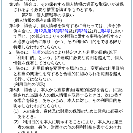
第3条
議会は、その保有する個人情報の適正な取扱いが確保
されるよう必要な措置を講ずるものとする。
第2章
個人情報等の取扱い
(個人情報の保有の制限等)
第4条
議会は、個人情報を保有するに当たっては、法令
(条
例を含む。
第12条第2項第2号
及び
第3号
並びに
第4章
におい
て同じ。)
の規定によりその権限に属する事務を遂行するた
め必要な場合に限り、かつ、その利用の目的をできる限り
特定しなければならない。
2
議会は、
前項
の規定により特定された利用の目的
(以下
「利用目的」という。)
の達成に必要な範囲を超えて、個人
情報を保有してはならない。
3
議会は、利用目的を変更する場合には、変更前の利用目的
と相当の関連性を有すると合理的に認められる範囲を超え
て行ってはならない。
(利用目的の明示)
第5条
議会は、本人から直接書面
(電磁的記録を含む。)
に記
録された当該本人の個人情報を取得するときは、次に掲げ
る場合を除き、あらかじめ、本人に対し、その利用目的を
明示しなければならない。
(1)
人の生命、身体又は財産の保護のために緊急に必要が
あるとき。
(2)
利用目的を本人に明示することにより、本人又は第三
者の生命、身体、財産その他の権利利益を害するおそれ
があるとき。