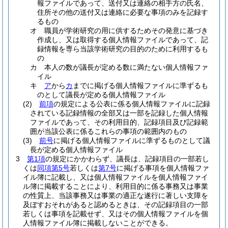
報ファイルであって、送付又は連絡の相手方の氏名、
住所その他の送付又は連絡に必要な事項のみを記録す
るもの
オ
職員が学術研究の用に供するためその発意に基づき
作成し、又は取得する個人情報ファイルであって、記
録情報を専ら当該学術研究の目的のために利用するも
の
カ
本人の数が議長が定める数に満たない個人情報ファ
イル
キ
ア
から
カ
までに掲げる個人情報ファイルに準ずるも
のとして議長が定める個人情報ファイル
(2)
前項
の規定による公表に係る個人情報ファイルに記録
されている記録情報の全部又は一部を記録した個人情報
ファイルであって、その利用目的、記録項目及び記録範
囲が当該公表に係るこれらの事項の範囲内のもの
(3)
前号
に掲げる個人情報ファイルに準ずるものとして議
長が定める個人情報ファイル
3
第1項
の規定にかかわらず、議長は、記録項目の一部若し
くは
同項第5号
若しくは
第7号
に掲げる事項を個人情報ファ
イル簿に記載し、又は個人情報ファイルを個人情報ファイ
ル簿に掲載することにより、利用目的に係る事務又は事業
の性質上、当該事務又は事業の適正な遂行に著しい支障を
及ぼすおそれがあると認めるときは、その記録項目の一部
若しくは事項を記載せず、又はその個人情報ファイルを個
人情報ファイル簿に掲載しないことができる。