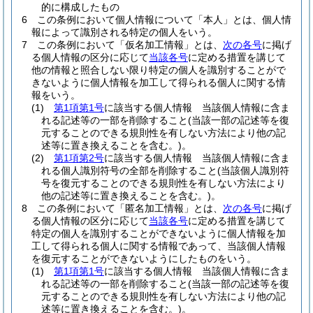
的に構成したもの
6
この条例において個人情報について「本人」とは、個人情
報によって識別される特定の個人をいう。
7
この条例において「仮名加工情報」とは、
次の各号
に掲げ
る個人情報の区分に応じて
当該各号
に定める措置を講じて
他の情報と照合しない限り特定の個人を識別することがで
きないように個人情報を加工して得られる個人に関する情
報をいう。
(1)
第1項第1号
に該当する個人情報 当該個人情報に含ま
れる記述等の一部を削除すること
(当該一部の記述等を復
元することのできる規則性を有しない方法により他の記
述等に置き換えることを含む。)
。
(2)
第1項第2号
に該当する個人情報 当該個人情報に含ま
れる個人識別符号の全部を削除すること
(当該個人識別符
号を復元することのできる規則性を有しない方法により
他の記述等に置き換えることを含む。)
。
8
この条例において「匿名加工情報」とは、
次の各号
に掲げ
る個人情報の区分に応じて
当該各号
に定める措置を講じて
特定の個人を識別することができないように個人情報を加
工して得られる個人に関する情報であって、当該個人情報
を復元することができないようにしたものをいう。
(1)
第1項第1号
に該当する個人情報 当該個人情報に含ま
れる記述等の一部を削除すること
(当該一部の記述等を復
元することのできる規則性を有しない方法により他の記
述等に置き換えることを含む。)
。