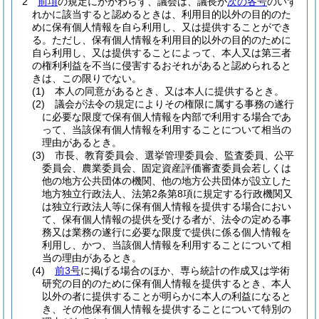
2
前項
の規定にかかわらず、議会は、議長が
次の各号
のいず
れかに該当すると認めるときは、利用目的以外の目的のた
めに保有個人情報を自ら利用し、又は提供することができ
る。
ただし、保有個人情報を利用目的以外の目的のために
自ら利用し、又は提供することによって、本人又は第三者
の権利利益を不当に侵害するおそれがあると認められると
きは、この限りでない。
(1)
本人の同意があるとき、又は本人に提供するとき。
(2)
議会が法令の規定によりその権限に属する事務の遂行
に必要な限度で保有個人情報を内部で利用する場合であ
って、当該保有個人情報を利用することについて相当の
理由があるとき。
(3)
市長、教育委員会、選挙管理委員会、監査委員、公平
委員会、農業委員会、固定資産評価審査委員会若しくは
他の地方公共団体の機関、他の地方公共団体が設立した
地方独立行政法人、法第2条第8項に規定する行政機関又
は独立行政法人等に保有個人情報を提供する場合におい
て、保有個人情報の提供を受ける者が、法令の定める事
務又は業務の遂行に必要な限度で提供に係る個人情報を
利用し、かつ、当該個人情報を利用することについて相
当の理由があるとき。
(4)
前3号
に掲げる場合のほか、専ら統計の作成又は学術
研究の目的のために保有個人情報を提供するとき、本人
以外の者に提供することが明らかに本人の利益になると
き、その他保有個人情報を提供することについて特別の