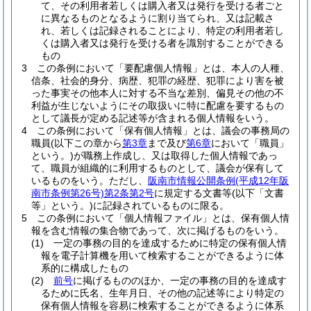
て、その利用者若しくは購入者又は発行を受ける者ごと
に異なるものとなるように割り当てられ、又は記載さ
れ、若しくは記録されることにより、特定の利用者若し
くは購入者又は発行を受ける者を識別することができる
もの
3
この条例において「要配慮個人情報」とは、本人の人種、
信条、社会的身分、病歴、犯罪の経歴、犯罪により害を被
った事実その他本人に対する不当な差別、偏見その他の不
利益が生じないようにその取扱いに特に配慮を要するもの
として議長が定める記述等が含まれる個人情報をいう。
4
この条例において「保有個人情報」とは、議会の事務局の
職員
(以下この章から
第3章
まで及び
第6章
において「職員」
という。)
が職務上作成し、又は取得した個人情報であっ
て、職員が組織的に利用するものとして、議会が保有して
いるものをいう。
ただし、
阪南市情報公開条例
(平成12年阪
南市条例第26号)
第2条第2号
に規定する文書等
(以下「文書
等」という。)
に記録されているものに限る。
5
この条例において「個人情報ファイル」とは、保有個人情
報を含む情報の集合物であって、次に掲げるものをいう。
(1)
一定の事務の目的を達成するために特定の保有個人情
報を電子計算機を用いて検索することができるように体
系的に構成したもの
(2)
前号
に掲げるもののほか、一定の事務の目的を達成す
るために氏名、生年月日、その他の記述等により特定の
保有個人情報を容易に検索することができるように体系