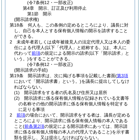
(令7条例12・一部改正)
第4章
開示、訂正及び利用停止
第1節
開示
(開示請求権)
第18条
何人も、この条例の定めるところにより、議長に対
し、自己を本人とする保有個人情報の開示を請求すること
ができる。
2
未成年者若しくは成年被後見人の法定代理人又は本人の委
任による代理人
(以下「代理人」と総称する。)
は、本人に
代わって
前項
の規定による開示の請求
(以下「開示請求」と
いう。)
をすることができる。
(令7条例12・一部改正)
(開示請求の手続)
第19条
開示請求は、次に掲げる事項を記載した書面
(
第3項
において「開示請求書」という。)
を議長に提出してしなけ
ればならない。
(1)
開示請求をする者の氏名及び住所又は居所
(2)
開示請求に係る保有個人情報が記録されている文書等
の名称その他の開示請求に係る保有個人情報を特定する
に足りる事項
2
前項
の場合において、開示請求をする者は、議長が定める
ところにより、開示請求に係る保有個人情報の本人である
こと
(
前条第2項
の規定による開示請求にあっては、開示請
求に係る保有個人情報の本人の代理人であること)
を示す書
類を提示し、又は提出しなければならない。