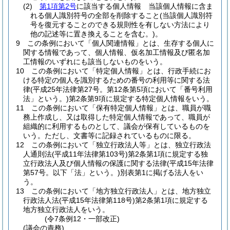
(2)
第1項第2号
に該当する個人情報 当該個人情報に含ま
れる個人識別符号の全部を削除すること
(当該個人識別符
号を復元することのできる規則性を有しない方法により
他の記述等に置き換えることを含む。)
。
9
この条例において「個人関連情報」とは、生存する個人に
関する情報であって、個人情報、仮名加工情報及び匿名加
工情報のいずれにも該当しないものをいう。
10
この条例において「特定個人情報」とは、行政手続にお
ける特定の個人を識別するための番号の利用等に関する法
律
(平成25年法律第27号。第12条第5項において「番号利用
法」という。)
第2条第9項に規定する特定個人情報をいう。
11
この条例において「保有特定個人情報」とは、職員が職
務上作成し、又は取得した特定個人情報であって、職員が
組織的に利用するものとして、議会が保有しているものを
いう。
ただし、文書等に記録されているものに限る。
12
この条例において「独立行政法人等」とは、独立行政法
人通則法
(平成11年法律第103号)
第2条第1項に規定する独
立行政法人及び個人情報の保護に関する法律
(平成15年法律
第57号。以下「法」という。)
別表第1に掲げる法人をい
う。
13
この条例において「地方独立行政法人」とは、地方独立
行政法人法
(平成15年法律第118号)
第2条第1項に規定する
地方独立行政法人をいう。
(令7条例12・一部改正)
(議会の責務)