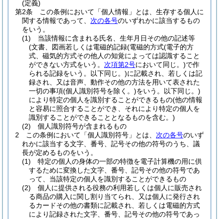
(定義)
第2条
この条例において「個人情報」とは、生存する個人に
関する情報であって、
次の各号
のいずれかに該当するもの
をいう。
(1)
当該情報に含まれる氏名、生年月日その他の記述等
(文書、図画若しくは電磁的記録
(電磁的方式
(電子的方
式、磁気的方式その他人の知覚によっては認識すること
ができない方式をいう。
次項第2号
において同じ。)
で作
られる記録をいう。以下同じ。)
に記載され、若しくは記
録され、又は音声、動作その他の方法を用いて表された
一切の事項
(個人識別符号を除く。)
をいう。以下同じ。)
により特定の個人を識別することができるもの
(他の情報
と容易に照合することができ、それにより特定の個人を
識別することができることとなるものを含む。)
(2)
個人識別符号が含まれるもの
2
この条例において「個人識別符号」とは、
次の各号
のいず
れかに該当する文字、番号、記号その他の符号のうち、議
長が定めるものをいう。
(1)
特定の個人の身体の一部の特徴を電子計算機の用に供
するために変換した文字、番号、記号その他の符号であ
って、当該特定の個人を識別することができるもの
(2)
個人に提供される役務の利用若しくは個人に販売され
る商品の購入に関し割り当てられ、又は個人に発行され
るカードその他の書類に記載され、若しくは電磁的方式
により記録された文字、番号、記号その他の符号であっ