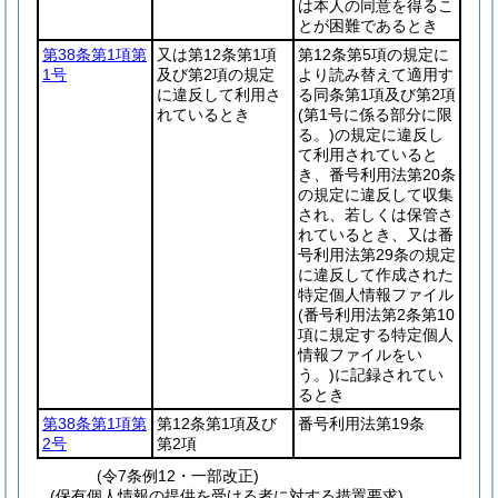
は本人の同意を得るこ
とが困難であるとき
第38条第1項第
又は第12条第1項
第12条第5項の規定に
1号
及び第2項の規定
より読み替えて適用す
に違反して利用さ
る同条第1項及び第2項
れているとき
(第1号に係る部分に限
る。)
の規定に違反し
て利用されていると
き、番号利用法第20条
の規定に違反して収集
され、若しくは保管さ
れているとき、又は番
号利用法第29条の規定
に違反して作成された
特定個人情報ファイル
(番号利用法第2条第10
項に規定する特定個人
情報ファイルをい
う。)
に記録されてい
るとき
第38条第1項第
第12条第1項及び
番号利用法第19条
2号
第2項
(令7条例12・一部改正)
(保有個人情報の提供を受ける者に対する措置要求)