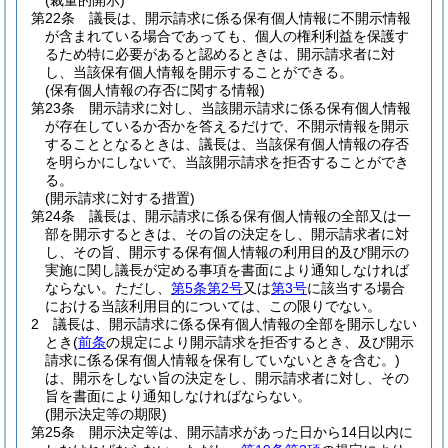
(裁量的開示)
第22条
議長は、開示請求に係る保有個人情報に不開示情報
が含まれている場合であっても、個人の権利利益を保護す
るため特に必要があると認めるときは、開示請求者に対
し、当該保有個人情報を開示することができる。
(保有個人情報の存否に関する情報)
第23条
開示請求に対し、当該開示請求に係る保有個人情報
が存在しているか否かを答えるだけで、不開示情報を開示
することとなるときは、議長は、当該保有個人情報の存否
を明らかにしないで、当該開示請求を拒否することができ
る。
(開示請求に対する措置)
第24条
議長は、開示請求に係る保有個人情報の全部又は一
部を開示するときは、その旨の決定をし、開示請求者に対
し、その旨、開示する保有個人情報の利用目的及び開示の
実施に関し議長が定める事項を書面により通知しなければ
ならない。
ただし、
第5条第2号
又は
第3号
に該当する場合
における当該利用目的については、この限りでない。
2
議長は、開示請求に係る保有個人情報の全部を開示しない
とき
(
前条
の規定により開示請求を拒否するとき、及び開示
請求に係る保有個人情報を保有していないときを含む。)
は、開示をしない旨の決定をし、開示請求者に対し、その
旨を書面により通知しなければならない。
(開示決定等の期限)
第25条
開示決定等は、開示請求があった日から14日以内に