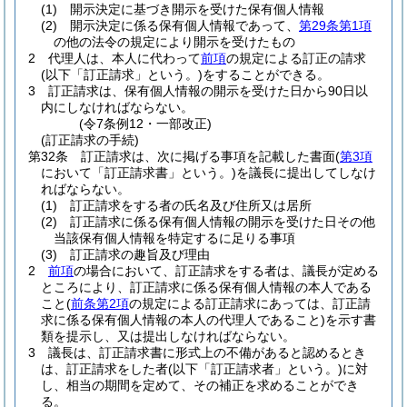
(1)
開示決定に基づき開示を受けた保有個人情報
(2)
開示決定に係る保有個人情報であって、
第29条第1項
の他の法令の規定により開示を受けたもの
2
代理人は、本人に代わって
前項
の規定による訂正の請求
(以下「訂正請求」という。)
をすることができる。
3
訂正請求は、保有個人情報の開示を受けた日から90日以
内にしなければならない。
(令7条例12・一部改正)
(訂正請求の手続)
第32条
訂正請求は、次に掲げる事項を記載した書面
(
第3項
において「訂正請求書」という。)
を議長に提出してしなけ
ればならない。
(1)
訂正請求をする者の氏名及び住所又は居所
(2)
訂正請求に係る保有個人情報の開示を受けた日その他
当該保有個人情報を特定するに足りる事項
(3)
訂正請求の趣旨及び理由
2
前項
の場合において、訂正請求をする者は、議長が定める
ところにより、訂正請求に係る保有個人情報の本人である
こと
(
前条第2項
の規定による訂正請求にあっては、訂正請
求に係る保有個人情報の本人の代理人であること)
を示す書
類を提示し、又は提出しなければならない。
3
議長は、訂正請求書に形式上の不備があると認めるとき
は、訂正請求をした者
(以下「訂正請求者」という。)
に対
し、相当の期間を定めて、その補正を求めることができ
る。