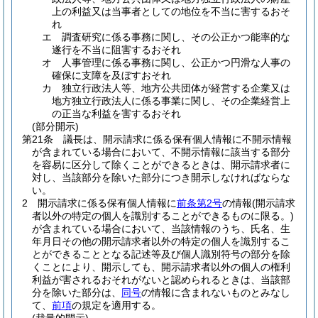
上の利益又は当事者としての地位を不当に害するおそ
れ
エ
調査研究に係る事務に関し、その公正かつ能率的な
遂行を不当に阻害するおそれ
オ
人事管理に係る事務に関し、公正かつ円滑な人事の
確保に支障を及ぼすおそれ
カ
独立行政法人等、地方公共団体が経営する企業又は
地方独立行政法人に係る事業に関し、その企業経営上
の正当な利益を害するおそれ
(部分開示)
第21条
議長は、開示請求に係る保有個人情報に不開示情報
が含まれている場合において、不開示情報に該当する部分
を容易に区分して除くことができるときは、開示請求者に
対し、当該部分を除いた部分につき開示しなければならな
い。
2
開示請求に係る保有個人情報に
前条第2号
の情報
(開示請求
者以外の特定の個人を識別することができるものに限る。)
が含まれている場合において、当該情報のうち、氏名、生
年月日その他の開示請求者以外の特定の個人を識別するこ
とができることとなる記述等及び個人識別符号の部分を除
くことにより、開示しても、開示請求者以外の個人の権利
利益が害されるおそれがないと認められるときは、当該部
分を除いた部分は、
同号
の情報に含まれないものとみなし
て、
前項
の規定を適用する。