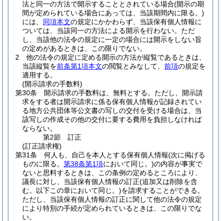
法と同一の方法で開示することとされている場合
(開示の期
間が定められている場合にあっては、当該期間内に限る。)
には、
同項本文
の規定にかかわらず、当該保有個人情報に
ついては、当該同一の方法による開示を行わない。
ただ
し、当該他の法令の規定に一定の場合には開示をしない旨
の定めがあるときは、この限りでない。
2
他の法令の規定に定める開示の方法が縦覧であるときは、
当該縦覧を
前条第1項本文
の閲覧とみなして、
前項
の規定を
適用する。
(開示請求の手数料)
第30条
開示請求の手数料は、無料とする。
ただし、開示請
求をする者は開示請求に係る保有個人情報が記録されてい
る地方公共団体等公文書の写しの交付を受ける場合は、当
該写しの作成その他の交付に要する費用を負担しなければ
ならない。
第2節
訂正
(訂正請求権)
第31条
何人も、自己を本人とする保有個人情報
(次に掲げる
ものに限る。
第38条第1項
において同じ。)
の内容が事実で
ないと思料するときは、この条例の定めるところにより、
議長に対し、当該保有個人情報の訂正
(追加又は削除を含
む。以下この章において同じ。)
を請求することができる。
ただし、当該保有個人情報の訂正に関して他の法令の規定
により特別の手続が定められているときは、この限りでな
い。