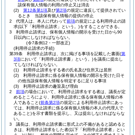
該保有個人情報の利用の停止又は消去
(2)
第12条第1項
及び
第2項
の規定に違反して提供されてい
るとき 当該保有個人情報の提供の停止
2
代理人は、本人に代わって
前項
の規定による利用停止の請
求
(以下「利用停止請求」という。)
をすることができる。
3
利用停止請求は、保有個人情報の開示を受けた日から90
日以内にしなければならない。
(令7条例12・一部改正)
(利用停止請求の手続)
第39条
利用停止請求は、次に掲げる事項を記載した書面
(
第
3項
において「利用停止請求書」という。)
を議長に提出し
てしなければならない。
(1)
利用停止請求をする者の氏名及び住所又は居所
(2)
利用停止請求に係る保有個人情報の開示を受けた日そ
の他当該保有個人情報を特定するに足りる事項
(3)
利用停止請求の趣旨及び理由
2
前項
の場合において、利用停止請求をする者は、議長が定
めるところにより、利用停止請求に係る保有個人情報の本
人であること
(
前条第2項
の規定による利用停止請求にあっ
ては、利用停止請求に係る保有個人情報の本人の代理人で
あること)
を示す書類を提示し、又は提出しなければならな
い。
3
議長は、利用停止請求書に形式上の不備があると認めると
きは、利用停止請求をした者
(以下「利用停止請求者」とい