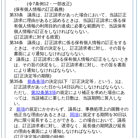
(令7条例12・一部改正)
(保有個人情報の訂正義務)
第33条
議長は、訂正請求があった場合において、当該訂正
請求に理由があると認めるときは、当該訂正請求に係る保
有個人情報の利用目的の達成に必要な範囲内で、当該保有
個人情報の訂正をしなければならない。
(訂正請求に対する措置)
第34条
議長は、訂正請求に係る保有個人情報の訂正をする
ときは、その旨の決定をし、訂正請求者に対し、その旨を
書面により通知しなければならない。
2
議長は、訂正請求に係る保有個人情報の訂正をしないとき
は、その旨の決定をし、訂正請求者に対し、その旨を書面
により通知しなければならない。
(訂正決定等の期限)
第35条
前条各項
の決定
(以下「訂正決定等」という。)
は、
訂正請求があった日から14日以内にしなければならない。
ただし、
第32条第3項
の規定により補正を求めた場合にあ
っては、当該補正に要した日数は、当該期間に算入しな
い。
2
前項
の規定にかかわらず、議長は、事務処理上の困難その
他正当な理由があるときは、
同項
に規定する期間を30日以
内に限り延長することができる。
この場合において、議長
は、訂正請求者に対し、遅滞なく、延長後の期間及び延長
の理由を書面により通知しなければならない。
(訂正決定等の期限の特例)