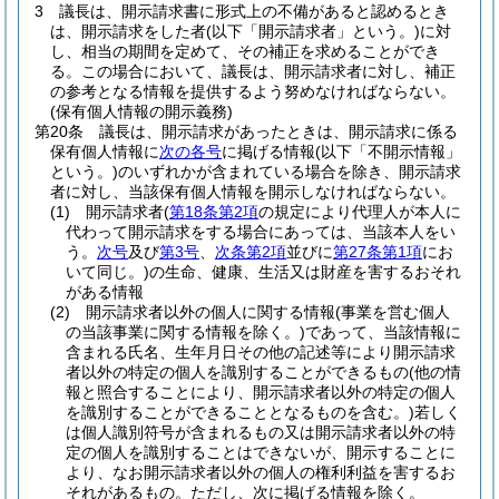
3
議長は、開示請求書に形式上の不備があると認めるとき
は、開示請求をした者
(以下「開示請求者」という。)
に対
し、相当の期間を定めて、その補正を求めることができ
る。
この場合において、議長は、開示請求者に対し、補正
の参考となる情報を提供するよう努めなければならない。
(保有個人情報の開示義務)
第20条
議長は、開示請求があったときは、開示請求に係る
保有個人情報に
次の各号
に掲げる情報
(以下「不開示情報」
という。)
のいずれかが含まれている場合を除き、開示請求
者に対し、当該保有個人情報を開示しなければならない。
(1)
開示請求者
(
第18条第2項
の規定により代理人が本人に
代わって開示請求をする場合にあっては、当該本人をい
う。
次号
及び
第3号
、
次条第2項
並びに
第27条第1項
にお
いて同じ。)
の生命、健康、生活又は財産を害するおそれ
がある情報
(2)
開示請求者以外の個人に関する情報
(事業を営む個人
の当該事業に関する情報を除く。)
であって、当該情報に
含まれる氏名、生年月日その他の記述等により開示請求
者以外の特定の個人を識別することができるもの
(他の情
報と照合することにより、開示請求者以外の特定の個人
を識別することができることとなるものを含む。)
若しく
は個人識別符号が含まれるもの又は開示請求者以外の特
定の個人を識別することはできないが、開示することに
より、なお開示請求者以外の個人の権利利益を害するお
それがあるもの。
ただし、次に掲げる情報を除く。