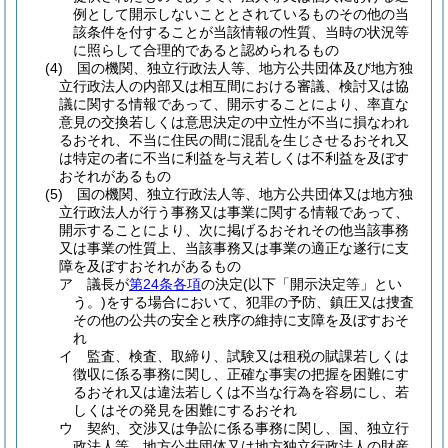
例として開示しないこととされているものその他の当
該条件を付することが当該情報の性質、当時の状況等
に照らして合理的であると認められるもの
(4)
国の機関、独立行政法人等、地方公共団体及び地方独
立行政法人の内部又は相互間における審議、検討又は協
議に関する情報であって、開示することにより、率直な
意見の交換若しくは意思決定の中立性が不当に損なわれ
るおそれ、不当に住民の間に混乱を生じさせるおそれ又
は特定の者に不当に利益を与え若しくは不利益を及ぼす
おそれがあるもの
(5)
国の機関、独立行政法人等、地方公共団体又は地方独
立行政法人が行う事務又は事業に関する情報であって、
開示することにより、次に掲げるおそれその他当該事務
又は事業の性質上、当該事務又は事業の適正な遂行に支
障を及ぼすおそれがあるもの
ア
議長が
第24条各項
の決定
(以下「開示決定等」とい
う。)
をする場合において、犯罪の予防、鎮圧又は捜査
その他の公共の安全と秩序の維持に支障を及ぼすおそ
れ
イ
監査、検査、取締り、試験又は租税の賦課若しくは
徴収に係る事務に関し、正確な事実の把握を困難にす
るおそれ又は違法若しくは不当な行為を容易にし、若
しくはその発見を困難にするおそれ
ウ
契約、交渉又は争訟に係る事務に関し、国、独立行
政法人等、地方公共団体又は地方独立行政法人の財産