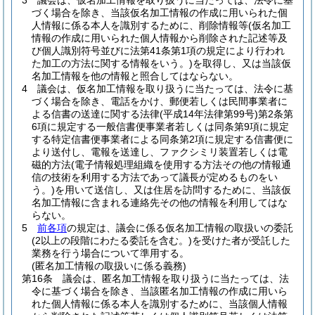
3
議会は、仮名加工情報を取り扱うに当たっては、法令に基
づく場合を除き、当該仮名加工情報の作成に用いられた個
人情報に係る本人を識別するために、削除情報等
(仮名加工
情報の作成に用いられた個人情報から削除された記述等及
び個人識別符号並びに法第41条第1項の規定により行われ
た加工の方法に関する情報をいう。)
を取得し、又は当該仮
名加工情報を他の情報と照合してはならない。
4
議会は、仮名加工情報を取り扱うに当たっては、法令に基
づく場合を除き、電話をかけ、郵便若しくは民間事業者に
よる信書の送達に関する法律
(平成14年法律第99号)
第2条第
6項に規定する一般信書便事業者若しくは同条第9項に規定
する特定信書便事業者による同条第2項に規定する信書便に
より送付し、電報を送達し、ファクシミリ装置若しくは電
磁的方法
(電子情報処理組織を使用する方法その他の情報通
信の技術を利用する方法であって議長が定めるものをい
う。)
を用いて送信し、又は住居を訪問するために、当該仮
名加工情報に含まれる連絡先その他の情報を利用してはな
らない。
5
前各項
の規定は、議会に係る仮名加工情報の取扱いの委託
(2以上の段階にわたる委託を含む。)
を受けた者が受託した
業務を行う場合について準用する。
(匿名加工情報の取扱いに係る義務)
第16条
議会は、匿名加工情報を取り扱うに当たっては、法
令に基づく場合を除き、当該匿名加工情報の作成に用いら
れた個人情報に係る本人を識別するために、当該個人情報