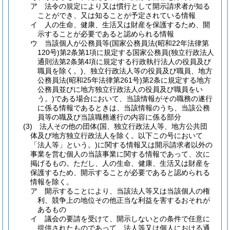
ア
法令の規定により又は慣行として開示請求者が知る
ことができ、又は知ることが予定されている情報
イ
人の生命、健康、生活又は財産を保護するため、開
示することが必要であると認められる情報
ウ
当該個人が公務員等
(国家公務員法
(昭和22年法律第
120号)
第2条第1項に規定する国家公務員
(独立行政法人
通則法第2条第4項に規定する行政執行法人の役員及び
職員を除く。)
、独立行政法人等の役員及び職員、地方
公務員法
(昭和25年法律第261号)
第2条に規定する地方
公務員並びに地方独立行政法人の役員及び職員をい
う。)
である場合において、当該情報がその職務の遂行
に係る情報であるときは、当該情報のうち、当該公務
員等の職及び当該職務遂行の内容に係る部分
(3)
法人その他の団体
(国、独立行政法人等、地方公共団
体及び地方独立行政法人を除く。以下この号において
「法人等」という。)
に関する情報又は開示請求者以外の
事業を営む個人の当該事業に関する情報であって、次に
掲げるもの。
ただし、人の生命、健康、生活又は財産を
保護するため、開示することが必要であると認められる
情報を除く。
ア
開示することにより、当該法人等又は当該個人の権
利、競争上の地位その他正当な利益を害するおそれが
あるもの
イ
議会の要請を受けて、開示しないとの条件で任意に
提供されたものであって、法人等又は個人における通