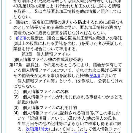
から削除された記述等若しくは個人識別符号若しくは法第
43条第1項の規定により行われた加工の方法に関する情報
を取得し、又は当該匿名加工情報を他の情報と照合しては
ならない。
2
議会は、匿名加工情報の漏えいを防止するために必要なも
のとして議長が定める基準に従い、匿名加工情報の適切な
管理のために必要な措置を講じなければならない。
3
前2項
の規定は、議会に係る匿名加工情報の取扱いの委託
(2以上の段階にわたる委託を含む。)
を受けた者が受託した
業務を行う場合について準用する。
第3章
個人情報ファイル
(個人情報ファイル簿の作成及び公表)
第17条
議長は、その定めるところにより、議会が保有して
いる個人情報ファイルについて、それぞれ次に掲げる事項
その他議長が定める事項を記載した帳簿
(
第3項
において
「個人情報ファイル簿」という。)
を作成し、公表しなけれ
ばならない。
(1)
個人情報ファイルの名称
(2)
個人情報ファイルが利用に供される事務をつかさどる
組織の名称
(3)
個人情報ファイルの利用目的
(4)
個人情報ファイルに記録される項目
(以下この条にお
いて「記録項目」という。)
及び本人
(他の個人の氏名、
生年月日その他の記述等によらないで検索し得る者に限
る。
次項第1号カ
において同じ。)
として個人情報ファイ