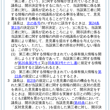
「第三者」という。)
に関する情報が含まれているときは、
議長は、開示決定等をするに当たって、当該情報に係る第
三者に対し、議長が定めるところにより、当該第三者に関
する情報の内容その他議長が定める事項を通知して、意見
書を提出する機会を与えることができる。
2
議長は、
次の各号
のいずれかに該当するときは、
第24条
第1項
の決定
(以下「開示決定」という。)
に先立ち、当該第
三者に対し、議長が定めるところにより、開示請求に係る
当該第三者に関する情報の内容その他議長が定める事項を
書面により通知して、意見書を提出する機会を与えなけれ
ばならない。
ただし、当該第三者の所在が判明しない場合
は、この限りでない。
(1)
第三者に関する情報が含まれている保有個人情報を開
示しようとする場合であって、当該第三者に関する情報
が
第20条第2号イ
又は
同条第3号ただし書
に規定する情報
に該当すると認められるとき。
(2)
第三者に関する情報が含まれている保有個人情報を
第
22条
の規定により開示しようとするとき。
3
議長は、
前2項
の規定により意見書の提出の機会を与えら
れた第三者が当該第三者に関する情報の開示に反対の意思
を表示した意見書を提出した場合において、開示決定をす
るときは、開示決定の日と開示を実施する日との間に少な
くとも2週間を置かなければならない。
この場合において、
議長は、開示決定後直ちに、当該意見書
(
第45条
において
「反対意見書」という。)
を提出した第三者に対し、開示決