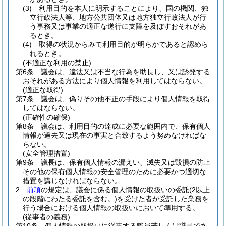
(3)
利用目的を本人に明示することにより、国の機関、独
立行政法人等、地方公共団体又は地方独立行政法人が行
う事務又は事業の適正な遂行に支障を及ぼすおそれがあ
るとき。
(4)
取得の状況からみて利用目的が明らかであると認めら
れるとき。
(不適正な利用の禁止)
第6条
議会は、違法又は不当な行為を助長し、又は誘発する
おそれがある方法により個人情報を利用してはならない。
(適正な取得)
第7条
議会は、偽りその他不正の手段により個人情報を取得
してはならない。
(正確性の確保)
第8条
議会は、利用目的の達成に必要な範囲内で、保有個人
情報が過去又は現在の事実と合致するよう努めなければな
らない。
(安全管理措置)
第9条
議長は、保有個人情報の漏えい、滅失又は毀損の防止
その他の保有個人情報の安全管理のために必要かつ適切な
措置を講じなければならない。
2
前項
の規定は、議会に係る個人情報の取扱いの委託
(2以上
の段階にわたる委託を含む。)
を受けた者が受託した業務を
行う場合における個人情報の取扱いにおいて準用する。
(従事者の義務)