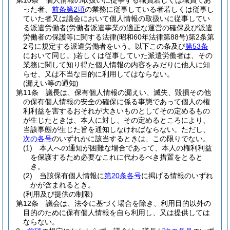
第10条
個人情報の取扱いに従事する職員若しくは職員であ
った者、
前条第2項
の業務に従事している者若しくは従事し
ていた者又は議会において個人情報の取扱いに従事してい
る派遣労働者
(労働者派遣事業の適正な運営の確保及び派遣
労働者の保護等に関する法律
(昭和60年法律第88号)
第2条第
2号に規定する派遣労働者をいう。以下この条及び
第53条
において同じ。)
若しくは従事していた派遣労働者は、その
業務に関して知り得た個人情報の内容をみだりに他人に知
らせ、又は不当な目的に利用してはならない。
(漏えい等の通知)
第11条
議長は、保有個人情報の漏えい、滅失、毀損その他
の保有個人情報の安全の確保に係る事態であって個人の権
利利益を害するおそれが大きいものとしてその定めるもの
が生じたときは、本人に対し、その定めるところにより、
当該事態が生じた旨を通知しなければならない。
ただし、
次の各号
のいずれかに該当するときは、この限りでない。
(1)
本人への通知が困難な場合であって、本人の権利利益
を保護するため必要なこれに代わるべき措置をとると
き。
(2)
当該保有個人情報に
第20条各号
に掲げる情報のいずれ
かが含まれるとき。
(利用及び提供の制限)
第12条
議会は、法令に基づく場合を除き、利用目的以外の
目的のために保有個人情報を自ら利用し、又は提供しては
ならない。