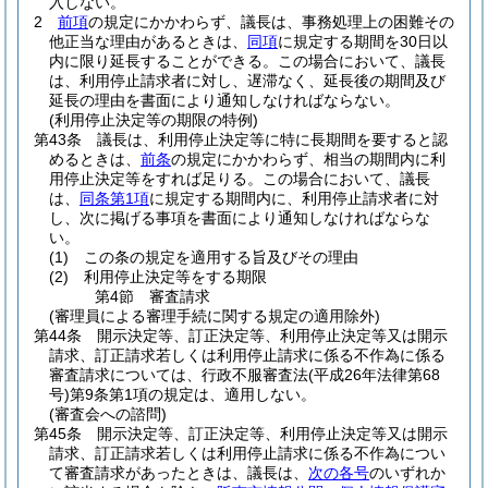
入しない。
2
前項
の規定にかかわらず、議長は、事務処理上の困難その
他正当な理由があるときは、
同項
に規定する期間を30日以
内に限り延長することができる。
この場合において、議長
は、利用停止請求者に対し、遅滞なく、延長後の期間及び
延長の理由を書面により通知しなければならない。
(利用停止決定等の期限の特例)
第43条
議長は、利用停止決定等に特に長期間を要すると認
めるときは、
前条
の規定にかかわらず、相当の期間内に利
用停止決定等をすれば足りる。
この場合において、議長
は、
同条第1項
に規定する期間内に、利用停止請求者に対
し、次に掲げる事項を書面により通知しなければならな
い。
(1)
この条の規定を適用する旨及びその理由
(2)
利用停止決定等をする期限
第4節
審査請求
(審理員による審理手続に関する規定の適用除外)
第44条
開示決定等、訂正決定等、利用停止決定等又は開示
請求、訂正請求若しくは利用停止請求に係る不作為に係る
審査請求については、行政不服審査法
(平成26年法律第68
号)
第9条第1項の規定は、適用しない。
(審査会への諮問)
第45条
開示決定等、訂正決定等、利用停止決定等又は開示
請求、訂正請求若しくは利用停止請求に係る不作為につい
て審査請求があったときは、議長は、
次の各号
のいずれか