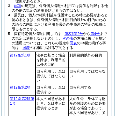
理由があるとき。
3
前項
の規定は、保有個人情報の利用又は提供を制限する他
の条例の規定の適用を妨げるものではない。
4
議長は、個人の権利利益を保護するため特に必要があると
認めるときは、保有個人情報の利用目的以外の目的のため
の議会の内部における利用を議会の事務局の特定の職員に
限るものとする。
5
保有特定個人情報に関しては、
第2項第2号
から
第4号
まで
の規定は適用しないものとし、
次の表
の左欄に掲げる規定
の適用については、これらの規定中
同表
の中欄に掲げる字
句は、
同表
の右欄に掲げる字句とする。
第12条第1項
法令に基づく場合
利用目的以外の目的
を除き、利用目的
以外の目的
自ら利用し、又は
自ら利用してはならな
提供してはならな
い
い
第12条第2項
自ら利用し、又は
自ら利用する
提供する
第12条第2項第
本人の同意がある
人の生命、身体又は財
1号
とき、又は本人に
産の保護のために必要
提供するとき
がある場合であって、
本人の同意があり、又