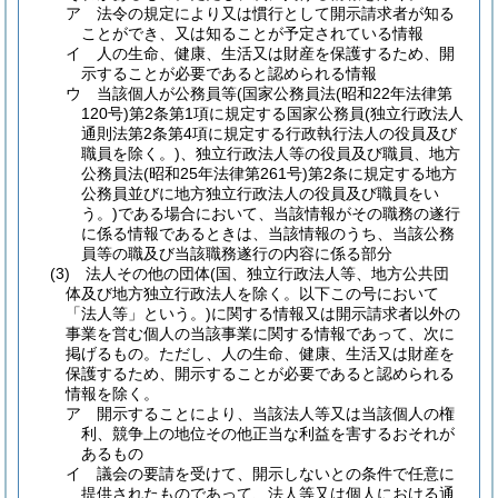
ア
法令の規定により又は慣行として開示請求者が知る
ことができ、又は知ることが予定されている情報
イ
人の生命、健康、生活又は財産を保護するため、開
示することが必要であると認められる情報
ウ
当該個人が公務員等
(国家公務員法
(昭和22年法律第
120号)
第2条第1項に規定する国家公務員
(独立行政法人
通則法第2条第4項に規定する行政執行法人の役員及び
職員を除く。)
、独立行政法人等の役員及び職員、地方
公務員法
(昭和25年法律第261号)
第2条に規定する地方
公務員並びに地方独立行政法人の役員及び職員をい
う。)
である場合において、当該情報がその職務の遂行
に係る情報であるときは、当該情報のうち、当該公務
員等の職及び当該職務遂行の内容に係る部分
(3)
法人その他の団体
(国、独立行政法人等、地方公共団
体及び地方独立行政法人を除く。以下この号において
「法人等」という。)
に関する情報又は開示請求者以外の
事業を営む個人の当該事業に関する情報であって、次に
掲げるもの。
ただし、人の生命、健康、生活又は財産を
保護するため、開示することが必要であると認められる
情報を除く。
ア
開示することにより、当該法人等又は当該個人の権
利、競争上の地位その他正当な利益を害するおそれが
あるもの
イ
議会の要請を受けて、開示しないとの条件で任意に
提供されたものであって、法人等又は個人における通