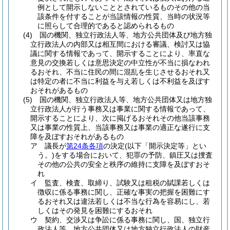
例として開示しないこととされているものその他の当
該条件を付することが当該情報の性質、当時の状況等
に照らして合理的であると認められるもの
(4)
国の機関、独立行政法人等、地方公共団体及び地方独
立行政法人の内部又は相互間における審議、検討又は協
議に関する情報であって、開示することにより、率直な
意見の交換若しくは意思決定の中立性が不当に損なわれ
るおそれ、不当に住民の間に混乱を生じさせるおそれ又
は特定の者に不当に利益を与え若しくは不利益を及ぼす
おそれがあるもの
(5)
国の機関、独立行政法人等、地方公共団体又は地方独
立行政法人が行う事務又は事業に関する情報であって、
開示することにより、次に掲げるおそれその他当該事務
又は事業の性質上、当該事務又は事業の適正な遂行に支
障を及ぼすおそれがあるもの
ア
議長が
第24条各項
の決定
(以下「開示決定等」とい
う。)
をする場合において、犯罪の予防、鎮圧又は捜査
その他の公共の安全と秩序の維持に支障を及ぼすおそ
れ
イ
監査、検査、取締り、試験又は租税の賦課若しくは
徴収に係る事務に関し、正確な事実の把握を困難にす
るおそれ又は違法若しくは不当な行為を容易にし、若
しくはその発見を困難にするおそれ
ウ
契約、交渉又は争訟に係る事務に関し、国、独立行
政法人等、地方公共団体又は地方独立行政法人の財産