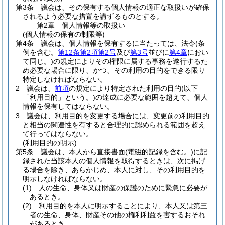
第3条
議会は、その保有する個人情報の適正な取扱いが確保
されるよう必要な措置を講ずるものとする。
第2章
個人情報等の取扱い
(個人情報の保有の制限等)
第4条
議会は、個人情報を保有するに当たっては、法令
(条
例を含む。
第12条第2項第2号
及び
第3号
並びに
第4章
におい
て同じ。)
の規定によりその権限に属する事務を遂行するた
め必要な場合に限り、かつ、その利用の目的をできる限り
特定しなければならない。
2
議会は、
前項
の規定により特定された利用の目的
(以下
「利用目的」という。)
の達成に必要な範囲を超えて、個人
情報を保有してはならない。
3
議会は、利用目的を変更する場合には、変更前の利用目的
と相当の関連性を有すると合理的に認められる範囲を超え
て行ってはならない。
(利用目的の明示)
第5条
議会は、本人から直接書面
(電磁的記録を含む。)
に記
録された当該本人の個人情報を取得するときは、次に掲げ
る場合を除き、あらかじめ、本人に対し、その利用目的を
明示しなければならない。
(1)
人の生命、身体又は財産の保護のために緊急に必要が
あるとき。
(2)
利用目的を本人に明示することにより、本人又は第三
者の生命、身体、財産その他の権利利益を害するおそれ
があるとき。