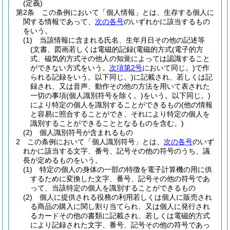
(定義)
第2条
この条例において「個人情報」とは、生存する個人に
関する情報であって、
次の各号
のいずれかに該当するもの
をいう。
(1)
当該情報に含まれる氏名、生年月日その他の記述等
(文書、図画若しくは電磁的記録
(電磁的方式
(電子的方
式、磁気的方式その他人の知覚によっては認識すること
ができない方式をいう。
次項第2号
において同じ。)
で作
られる記録をいう。以下同じ。)
に記載され、若しくは記
録され、又は音声、動作その他の方法を用いて表された
一切の事項
(個人識別符号を除く。)
をいう。以下同じ。)
により特定の個人を識別することができるもの
(他の情報
と容易に照合することができ、それにより特定の個人を
識別することができることとなるものを含む。)
(2)
個人識別符号が含まれるもの
2
この条例において「個人識別符号」とは、
次の各号
のいず
れかに該当する文字、番号、記号その他の符号のうち、議
長が定めるものをいう。
(1)
特定の個人の身体の一部の特徴を電子計算機の用に供
するために変換した文字、番号、記号その他の符号であ
って、当該特定の個人を識別することができるもの
(2)
個人に提供される役務の利用若しくは個人に販売され
る商品の購入に関し割り当てられ、又は個人に発行され
るカードその他の書類に記載され、若しくは電磁的方式
により記録された文字、番号、記号その他の符号であっ