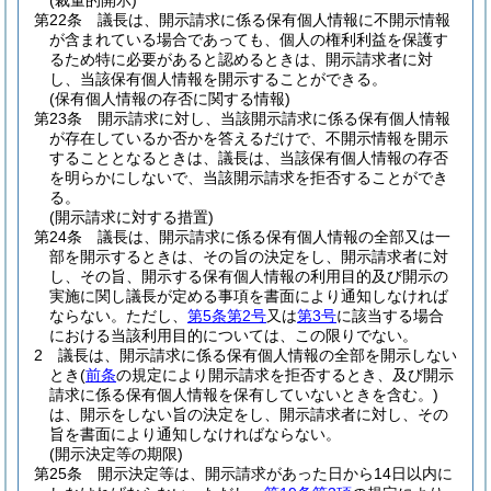
(裁量的開示)
第22条
議長は、開示請求に係る保有個人情報に不開示情報
が含まれている場合であっても、個人の権利利益を保護す
るため特に必要があると認めるときは、開示請求者に対
し、当該保有個人情報を開示することができる。
(保有個人情報の存否に関する情報)
第23条
開示請求に対し、当該開示請求に係る保有個人情報
が存在しているか否かを答えるだけで、不開示情報を開示
することとなるときは、議長は、当該保有個人情報の存否
を明らかにしないで、当該開示請求を拒否することができ
る。
(開示請求に対する措置)
第24条
議長は、開示請求に係る保有個人情報の全部又は一
部を開示するときは、その旨の決定をし、開示請求者に対
し、その旨、開示する保有個人情報の利用目的及び開示の
実施に関し議長が定める事項を書面により通知しなければ
ならない。
ただし、
第5条第2号
又は
第3号
に該当する場合
における当該利用目的については、この限りでない。
2
議長は、開示請求に係る保有個人情報の全部を開示しない
とき
(
前条
の規定により開示請求を拒否するとき、及び開示
請求に係る保有個人情報を保有していないときを含む。)
は、開示をしない旨の決定をし、開示請求者に対し、その
旨を書面により通知しなければならない。
(開示決定等の期限)
第25条
開示決定等は、開示請求があった日から14日以内に