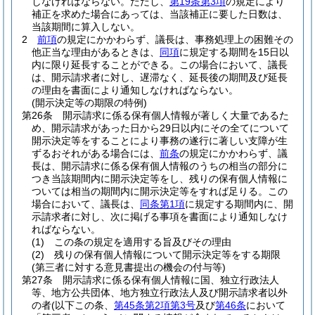
しなければならない。
ただし、
第19条第3項
の規定により
補正を求めた場合にあっては、当該補正に要した日数は、
当該期間に算入しない。
2
前項
の規定にかかわらず、議長は、事務処理上の困難その
他正当な理由があるときは、
同項
に規定する期間を15日以
内に限り延長することができる。
この場合において、議長
は、開示請求者に対し、遅滞なく、延長後の期間及び延長
の理由を書面により通知しなければならない。
(開示決定等の期限の特例)
第26条
開示請求に係る保有個人情報が著しく大量であるた
め、開示請求があった日から29日以内にその全てについて
開示決定等をすることにより事務の遂行に著しい支障が生
ずるおそれがある場合には、
前条
の規定にかかわらず、議
長は、開示請求に係る保有個人情報のうちの相当の部分に
つき当該期間内に開示決定等をし、残りの保有個人情報に
ついては相当の期間内に開示決定等をすれば足りる。
この
場合において、議長は、
同条第1項
に規定する期間内に、開
示請求者に対し、次に掲げる事項を書面により通知しなけ
ればならない。
(1)
この条の規定を適用する旨及びその理由
(2)
残りの保有個人情報について開示決定等をする期限
(第三者に対する意見書提出の機会の付与等)
第27条
開示請求に係る保有個人情報に国、独立行政法人
等、地方公共団体、地方独立行政法人及び開示請求者以外
の者
(以下この条、
第45条第2項第3号
及び
第46条
において