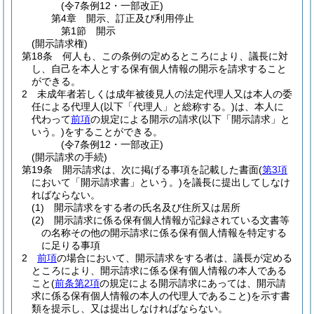
(令7条例12・一部改正)
第4章
開示、訂正及び利用停止
第1節
開示
(開示請求権)
第18条
何人も、この条例の定めるところにより、議長に対
し、自己を本人とする保有個人情報の開示を請求すること
ができる。
2
未成年者若しくは成年被後見人の法定代理人又は本人の委
任による代理人
(以下「代理人」と総称する。)
は、本人に
代わって
前項
の規定による開示の請求
(以下「開示請求」と
いう。)
をすることができる。
(令7条例12・一部改正)
(開示請求の手続)
第19条
開示請求は、次に掲げる事項を記載した書面
(
第3項
において「開示請求書」という。)
を議長に提出してしなけ
ればならない。
(1)
開示請求をする者の氏名及び住所又は居所
(2)
開示請求に係る保有個人情報が記録されている文書等
の名称その他の開示請求に係る保有個人情報を特定する
に足りる事項
2
前項
の場合において、開示請求をする者は、議長が定める
ところにより、開示請求に係る保有個人情報の本人である
こと
(
前条第2項
の規定による開示請求にあっては、開示請
求に係る保有個人情報の本人の代理人であること)
を示す書
類を提示し、又は提出しなければならない。