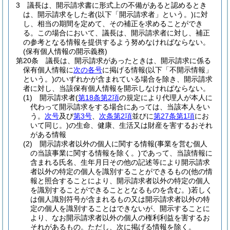
3
議長は、開示請求書に形式上の不備があると認めるとき
は、開示請求をした者
(以下「開示請求者」という。)
に対
し、相当の期間を定めて、その補正を求めることができ
る。
この場合において、議長は、開示請求者に対し、補正
の参考となる情報を提供するよう努めなければならない。
(保有個人情報の開示義務)
第20条
議長は、開示請求があったときは、開示請求に係る
保有個人情報に
次の各号
に掲げる情報
(以下「不開示情報」
という。)
のいずれかが含まれている場合を除き、開示請求
者に対し、当該保有個人情報を開示しなければならない。
(1)
開示請求者
(
第18条第2項
の規定により代理人が本人に
代わって開示請求をする場合にあっては、当該本人をい
う。
次号
及び
第3号
、
次条第2項
並びに
第27条第1項
にお
いて同じ。)
の生命、健康、生活又は財産を害するおそれ
がある情報
(2)
開示請求者以外の個人に関する情報
(事業を営む個人
の当該事業に関する情報を除く。)
であって、当該情報に
含まれる氏名、生年月日その他の記述等により開示請求
者以外の特定の個人を識別することができるもの
(他の情
報と照合することにより、開示請求者以外の特定の個人
を識別することができることとなるものを含む。)
若しく
は個人識別符号が含まれるもの又は開示請求者以外の特
定の個人を識別することはできないが、開示することに
より、なお開示請求者以外の個人の権利利益を害するお
それがあるもの。
ただし、次に掲げる情報を除く。