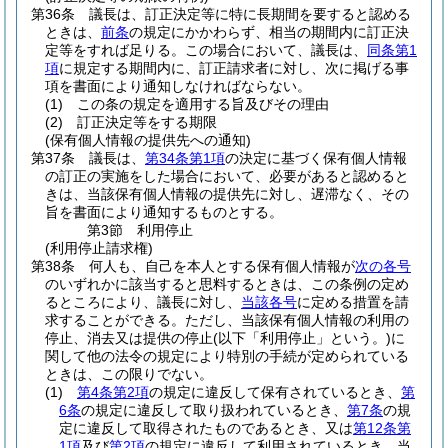
第36条
議長は、訂正決定等に特に長期間を要すると認める
ときは、
前条
の規定にかかわらず、相当の期間内に訂正決
定等をすれば足りる。
この場合において、議長は、
同条第1
項
に規定する期間内に、訂正請求者に対し、次に掲げる事
項を書面により通知しなければならない。
(1)
この条の規定を適用する旨及びその理由
(2)
訂正決定等をする期限
(保有個人情報の提供先への通知)
第37条
議長は、
第34条第1項
の決定に基づく保有個人情報
の訂正の実施をした場合において、必要があると認めると
きは、当該保有個人情報の提供先に対し、遅滞なく、その
旨を書面により通知するものとする。
第3節
利用停止
(利用停止請求権)
第38条
何人も、自己を本人とする保有個人情報が
次の各号
のいずれかに該当すると思料するときは、この条例の定め
るところにより、議長に対し、
当該各号
に定める措置を請
求することができる。
ただし、当該保有個人情報の利用の
停止、消去又は提供の停止
(以下「利用停止」という。)
に
関して他の法令の規定により特別の手続が定められている
ときは、この限りでない。
(1)
第4条第2項
の規定に違反して保有されているとき、
第
6条
の規定に違反して取り扱われているとき、
第7条
の規
定に違反して取得されたものであるとき、又は
第12条第
1項
及び
第2項
の規定に違反して利用されているとき 当