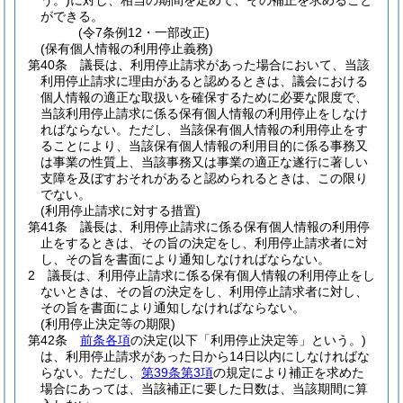
う。)
に対し、相当の期間を定めて、その補正を求めること
ができる。
(令7条例12・一部改正)
(保有個人情報の利用停止義務)
第40条
議長は、利用停止請求があった場合において、当該
利用停止請求に理由があると認めるときは、議会における
個人情報の適正な取扱いを確保するために必要な限度で、
当該利用停止請求に係る保有個人情報の利用停止をしなけ
ればならない。
ただし、当該保有個人情報の利用停止をす
ることにより、当該保有個人情報の利用目的に係る事務又
は事業の性質上、当該事務又は事業の適正な遂行に著しい
支障を及ぼすおそれがあると認められるときは、この限り
でない。
(利用停止請求に対する措置)
第41条
議長は、利用停止請求に係る保有個人情報の利用停
止をするときは、その旨の決定をし、利用停止請求者に対
し、その旨を書面により通知しなければならない。
2
議長は、利用停止請求に係る保有個人情報の利用停止をし
ないときは、その旨の決定をし、利用停止請求者に対し、
その旨を書面により通知しなければならない。
(利用停止決定等の期限)
第42条
前条各項
の決定
(以下「利用停止決定等」という。)
は、利用停止請求があった日から14日以内にしなければな
らない。
ただし、
第39条第3項
の規定により補正を求めた
場合にあっては、当該補正に要した日数は、当該期間に算