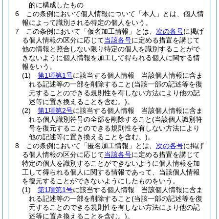
的に構成したもの
6
この条例において個人情報について「本人」とは、個人情
報によって識別される特定の個人をいう。
7
この条例において「仮名加工情報」とは、
次の各号
に掲げ
る個人情報の区分に応じて
当該各号
に定める措置を講じて
他の情報と照合しない限り特定の個人を識別することがで
きないように個人情報を加工して得られる個人に関する情
報をいう。
(1)
第1項第1号
に該当する個人情報 当該個人情報に含ま
れる記述等の一部を削除すること
(当該一部の記述等を復
元することのできる規則性を有しない方法により他の記
述等に置き換えることを含む。)
。
(2)
第1項第2号
に該当する個人情報 当該個人情報に含ま
れる個人識別符号の全部を削除すること
(当該個人識別符
号を復元することのできる規則性を有しない方法により
他の記述等に置き換えることを含む。)
。
8
この条例において「匿名加工情報」とは、
次の各号
に掲げ
る個人情報の区分に応じて
当該各号
に定める措置を講じて
特定の個人を識別することができないように個人情報を加
工して得られる個人に関する情報であって、当該個人情報
を復元することができないようにしたものをいう。
(1)
第1項第1号
に該当する個人情報 当該個人情報に含ま
れる記述等の一部を削除すること
(当該一部の記述等を復
元することのできる規則性を有しない方法により他の記
述等に置き換えることを含む。)
。