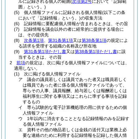
ルに記録される個人の範囲
(
次項第2号
において「記録範
囲」という。)
(5)
個人情報ファイルに記録される個人情報
(以下この条
において「記録情報」という。)
の収集方法
(6)
記録情報に要配慮個人情報が含まれるときは、その旨
(7)
記録情報を議会以外の者に経常的に提供する場合に
は、その提供先
(8)
次条第1項
、
第31条第1項
又は
第38条第1項
の規定によ
る請求を受理する組織の名称及び所在地
(9)
第31条第1項ただし書
又は
第38条第1項ただし書
に該
当するときは、その旨
2
前項
の規定は、次に掲げる個人情報ファイルについては、
適用しない。
(1)
次に掲げる個人情報ファイル
ア
議会の議員若しくは議員であった者又は職員若しく
は職員であった者に係る個人情報ファイルであって、
専らその人事、議員報酬、給与若しくは報酬若しくは
福利厚生に関する事項又はこれらに準ずる事項を記録
するもの
イ
専ら試験的な電子計算機処理の用に供するための個
人情報ファイル
ウ
1年以内に消去することとなる記録情報のみを記録す
る個人情報ファイル
エ
資料その他の物品若しくは金銭の送付又は業務上必
要な連絡のために利用する記録情報を記録した個人情