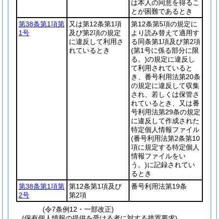
は本人の同意を得るこ
とが困難であるとき
第38条第1項第
又は第12条第1項
第12条第5項の規定に
1号
及び第2項の規定
より読み替えて適用す
に違反して利用さ
る同条第1項及び第2項
れているとき
(第1号に係る部分に限
る。)
の規定に違反し
て利用されていると
き、番号利用法第20条
の規定に違反して収集
され、若しくは保管さ
れているとき、又は番
号利用法第29条の規定
に違反して作成された
特定個人情報ファイル
(番号利用法第2条第10
項に規定する特定個人
情報ファイルをい
う。)
に記録されてい
るとき
第38条第1項第
第12条第1項及び
番号利用法第19条
2号
第2項
(令7条例12・一部改正)
(保有個人情報の提供を受ける者に対する措置要求)