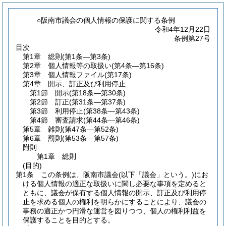
○阪南市議会の個人情報の保護に関する条例
令和4年12月22日
条例第27号
目次
第1章
総則
(第1条―第3条)
第2章
個人情報等の取扱い
(第4条―第16条)
第3章
個人情報ファイル
(第17条)
第4章
開示、訂正及び利用停止
第1節
開示
(第18条―第30条)
第2節
訂正
(第31条―第37条)
第3節
利用停止
(第38条―第43条)
第4節
審査請求
(第44条―第46条)
第5章
雑則
(第47条―第52条)
第6章
罰則
(第53条―第57条)
附則
第1章
総則
(目的)
第1条
この条例は、阪南市議会
(以下「議会」という。)
にお
ける個人情報の適正な取扱いに関し必要な事項を定めると
ともに、議会が保有する個人情報の開示、訂正及び利用停
止を求める個人の権利を明らかにすることにより、議会の
事務の適正かつ円滑な運営を図りつつ、個人の権利利益を
保護することを目的とする。