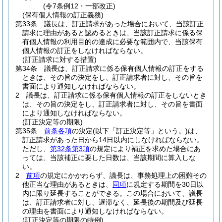
(令7条例12・一部改正)
(保有個人情報の訂正義務)
第33条
議長は、訂正請求があった場合において、当該訂正
請求に理由があると認めるときは、当該訂正請求に係る保
有個人情報の利用目的の達成に必要な範囲内で、当該保有
個人情報の訂正をしなければならない。
(訂正請求に対する措置)
第34条
議長は、訂正請求に係る保有個人情報の訂正をする
ときは、その旨の決定をし、訂正請求者に対し、その旨を
書面により通知しなければならない。
2
議長は、訂正請求に係る保有個人情報の訂正をしないとき
は、その旨の決定をし、訂正請求者に対し、その旨を書面
により通知しなければならない。
(訂正決定等の期限)
第35条
前条各項
の決定
(以下「訂正決定等」という。)
は、
訂正請求があった日から14日以内にしなければならない。
ただし、
第32条第3項
の規定により補正を求めた場合にあ
っては、当該補正に要した日数は、当該期間に算入しな
い。
2
前項
の規定にかかわらず、議長は、事務処理上の困難その
他正当な理由があるときは、
同項
に規定する期間を30日以
内に限り延長することができる。
この場合において、議長
は、訂正請求者に対し、遅滞なく、延長後の期間及び延長
の理由を書面により通知しなければならない。
(訂正決定等の期限の特例)