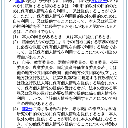
2
前項
の規定にかかわらず、議会は、議長が
次の各号
のいず
れかに該当すると認めるときは、利用目的以外の目的のた
めに保有個人情報を自ら利用し、又は提供することができ
る。
ただし、保有個人情報を利用目的以外の目的のために
自ら利用し、又は提供することによって、本人又は第三者
の権利利益を不当に侵害するおそれがあると認められると
きは、この限りでない。
(1)
本人の同意があるとき、又は本人に提供するとき。
(2)
議会が法令の規定によりその権限に属する事務の遂行
に必要な限度で保有個人情報を内部で利用する場合であ
って、当該保有個人情報を利用することについて相当の
理由があるとき。
(3)
市長、教育委員会、選挙管理委員会、監査委員、公平
委員会、農業委員会、固定資産評価審査委員会若しくは
他の地方公共団体の機関、他の地方公共団体が設立した
地方独立行政法人、法第2条第8項に規定する行政機関又
は独立行政法人等に保有個人情報を提供する場合におい
て、保有個人情報の提供を受ける者が、法令の定める事
務又は業務の遂行に必要な限度で提供に係る個人情報を
利用し、かつ、当該個人情報を利用することについて相
当の理由があるとき。
(4)
前3号
に掲げる場合のほか、専ら統計の作成又は学術
研究の目的のために保有個人情報を提供するとき、本人
以外の者に提供することが明らかに本人の利益になると
き、その他保有個人情報を提供することについて特別の