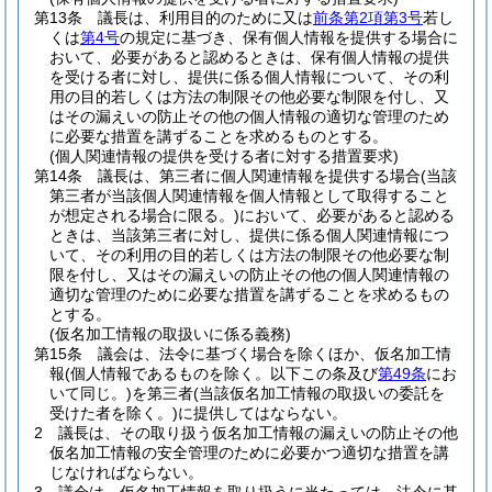
第13条
議長は、利用目的のために又は
前条第2項第3号
若し
くは
第4号
の規定に基づき、保有個人情報を提供する場合に
おいて、必要があると認めるときは、保有個人情報の提供
を受ける者に対し、提供に係る個人情報について、その利
用の目的若しくは方法の制限その他必要な制限を付し、又
はその漏えいの防止その他の個人情報の適切な管理のため
に必要な措置を講ずることを求めるものとする。
(個人関連情報の提供を受ける者に対する措置要求)
第14条
議長は、第三者に個人関連情報を提供する場合
(当該
第三者が当該個人関連情報を個人情報として取得すること
が想定される場合に限る。)
において、必要があると認める
ときは、当該第三者に対し、提供に係る個人関連情報につ
いて、その利用の目的若しくは方法の制限その他必要な制
限を付し、又はその漏えいの防止その他の個人関連情報の
適切な管理のために必要な措置を講ずることを求めるもの
とする。
(仮名加工情報の取扱いに係る義務)
第15条
議会は、法令に基づく場合を除くほか、仮名加工情
報
(個人情報であるものを除く。以下この条及び
第49条
にお
いて同じ。)
を第三者
(当該仮名加工情報の取扱いの委託を
受けた者を除く。)
に提供してはならない。
2
議長は、その取り扱う仮名加工情報の漏えいの防止その他
仮名加工情報の安全管理のために必要かつ適切な措置を講
じなければならない。