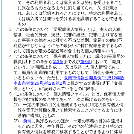
て、その利用者若しくは購入者又は発行を受ける者ごと
に異なるものとなるように割り当てられ、又は記載さ
れ、若しくは記録されることにより、特定の利用者若し
くは購入者又は発行を受ける者を識別することができる
もの
3
この条例において「要配慮個人情報」とは、本人の人種、
信条、社会的身分、病歴、犯罪の経歴、犯罪により害を被
った事実その他本人に対する不当な差別、偏見その他の不
利益が生じないようにその取扱いに特に配慮を要するもの
として議長が定める記述等が含まれる個人情報をいう。
4
この条例において「保有個人情報」とは、議会の事務局の
職員
(以下この章から
第3章
まで及び
第6章
において「職員」
という。)
が職務上作成し、又は取得した個人情報であっ
て、職員が組織的に利用するものとして、議会が保有して
いるものをいう。
ただし、
阪南市情報公開条例
(平成12年阪
南市条例第26号)
第2条第2号
に規定する文書等
(以下「文書
等」という。)
に記録されているものに限る。
5
この条例において「個人情報ファイル」とは、保有個人情
報を含む情報の集合物であって、次に掲げるものをいう。
(1)
一定の事務の目的を達成するために特定の保有個人情
報を電子計算機を用いて検索することができるように体
系的に構成したもの
(2)
前号
に掲げるもののほか、一定の事務の目的を達成す
るために氏名、生年月日、その他の記述等により特定の
保有個人情報を容易に検索することができるように体系