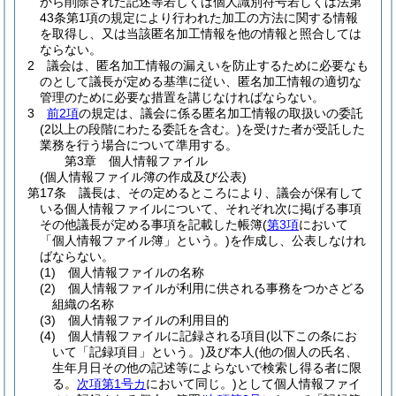
から削除された記述等若しくは個人識別符号若しくは法第
43条第1項の規定により行われた加工の方法に関する情報
を取得し、又は当該匿名加工情報を他の情報と照合しては
ならない。
2
議会は、匿名加工情報の漏えいを防止するために必要なも
のとして議長が定める基準に従い、匿名加工情報の適切な
管理のために必要な措置を講じなければならない。
3
前2項
の規定は、議会に係る匿名加工情報の取扱いの委託
(2以上の段階にわたる委託を含む。)
を受けた者が受託した
業務を行う場合について準用する。
第3章
個人情報ファイル
(個人情報ファイル簿の作成及び公表)
第17条
議長は、その定めるところにより、議会が保有して
いる個人情報ファイルについて、それぞれ次に掲げる事項
その他議長が定める事項を記載した帳簿
(
第3項
において
「個人情報ファイル簿」という。)
を作成し、公表しなけれ
ばならない。
(1)
個人情報ファイルの名称
(2)
個人情報ファイルが利用に供される事務をつかさどる
組織の名称
(3)
個人情報ファイルの利用目的
(4)
個人情報ファイルに記録される項目
(以下この条にお
いて「記録項目」という。)
及び本人
(他の個人の氏名、
生年月日その他の記述等によらないで検索し得る者に限
る。
次項第1号カ
において同じ。)
として個人情報ファイ