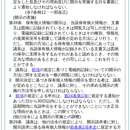
定をした旨及びその理由並びに開示を実施する日を書面に
より通知しなければならない。
(令7条例12・一部改正)
(開示の実施)
第28条
保有個人情報の開示は、当該保有個人情報が、文書
又は図画に記録されているときは閲覧又は写しの交付によ
り、電磁的記録に記録されているときはその種別、情報化
の進展状況等を勘案して議長が定める方法により行う。
た
だし、閲覧の方法による保有個人情報の開示にあっては、
議長は、当該保有個人情報が記録されている文書又は図画
の保存に支障を生ずるおそれがあると認めるとき、その他
正当な理由があるときは、その写しにより、これを行うこ
とができる。
2
議長は、
前項
の規定に基づく電磁的記録についての開示の
方法に関する定めを一般の閲覧に供しなければならない。
3
開示決定に基づき保有個人情報の開示を受ける者は、議長
が定めるところにより、議長に対し、その求める開示の実
施の方法等を申し出なければならない。
4
前項
の規定による申出は、
第24条第1項
に規定する通知が
あった日から30日以内にしなければならない。
ただし、当
該期間内に当該申出をすることができないことにつき正当
な理由があるときは、この限りでない。
(他の法令による開示の実施との調整)
第29条
議長は、他の法令の規定により、開示請求者に対し
開示請求に係る保有個人情報が
前条第1項本文
に規定する方