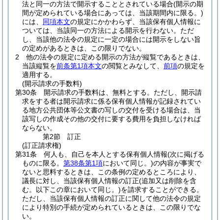
法と同一の方法で開示することとされている場合
(開示の期
間が定められている場合にあっては、当該期間内に限る。)
には、
同項本文
の規定にかかわらず、当該保有個人情報に
ついては、当該同一の方法による開示を行わない。
ただ
し、当該他の法令の規定に一定の場合には開示をしない旨
の定めがあるときは、この限りでない。
2
他の法令の規定に定める開示の方法が縦覧であるときは、
当該縦覧を
前条第1項本文
の閲覧とみなして、
前項
の規定を
適用する。
(開示請求の手数料)
第30条
開示請求の手数料は、無料とする。
ただし、開示請
求をする者は開示請求に係る保有個人情報が記録されてい
る地方公共団体等公文書の写しの交付を受ける場合は、当
該写しの作成その他の交付に要する費用を負担しなければ
ならない。
第2節
訂正
(訂正請求権)
第31条
何人も、自己を本人とする保有個人情報
(次に掲げる
ものに限る。
第38条第1項
において同じ。)
の内容が事実で
ないと思料するときは、この条例の定めるところにより、
議長に対し、当該保有個人情報の訂正
(追加又は削除を含
む。以下この章において同じ。)
を請求することができる。
ただし、当該保有個人情報の訂正に関して他の法令の規定
により特別の手続が定められているときは、この限りでな
い。