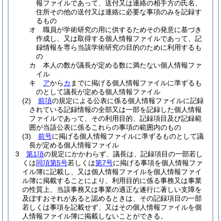
報ファイルであって、送付又は連絡の相手方の氏名、
住所その他の送付又は連絡に必要な事項のみを記録す
るもの
オ
職員が学術研究の用に供するためその発意に基づき
作成し、又は取得する個人情報ファイルであって、記
録情報を専ら当該学術研究の目的のために利用するも
の
カ
本人の数が議長が定める数に満たない個人情報ファ
イル
キ
ア
から
カ
までに掲げる個人情報ファイルに準ずるも
のとして議長が定める個人情報ファイル
(2)
前項
の規定による公表に係る個人情報ファイルに記録
されている記録情報の全部又は一部を記録した個人情報
ファイルであって、その利用目的、記録項目及び記録範
囲が当該公表に係るこれらの事項の範囲内のもの
(3)
前号
に掲げる個人情報ファイルに準ずるものとして議
長が定める個人情報ファイル
3
第1項
の規定にかかわらず、議長は、記録項目の一部若し
くは
同項第5号
若しくは
第7号
に掲げる事項を個人情報ファ
イル簿に記載し、又は個人情報ファイルを個人情報ファイ
ル簿に掲載することにより、利用目的に係る事務又は事業
の性質上、当該事務又は事業の適正な遂行に著しい支障を
及ぼすおそれがあると認めるときは、その記録項目の一部
若しくは事項を記載せず、又はその個人情報ファイルを個
人情報ファイル簿に掲載しないことができる。