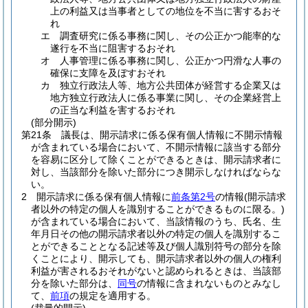
上の利益又は当事者としての地位を不当に害するおそ
れ
エ
調査研究に係る事務に関し、その公正かつ能率的な
遂行を不当に阻害するおそれ
オ
人事管理に係る事務に関し、公正かつ円滑な人事の
確保に支障を及ぼすおそれ
カ
独立行政法人等、地方公共団体が経営する企業又は
地方独立行政法人に係る事業に関し、その企業経営上
の正当な利益を害するおそれ
(部分開示)
第21条
議長は、開示請求に係る保有個人情報に不開示情報
が含まれている場合において、不開示情報に該当する部分
を容易に区分して除くことができるときは、開示請求者に
対し、当該部分を除いた部分につき開示しなければならな
い。
2
開示請求に係る保有個人情報に
前条第2号
の情報
(開示請求
者以外の特定の個人を識別することができるものに限る。)
が含まれている場合において、当該情報のうち、氏名、生
年月日その他の開示請求者以外の特定の個人を識別するこ
とができることとなる記述等及び個人識別符号の部分を除
くことにより、開示しても、開示請求者以外の個人の権利
利益が害されるおそれがないと認められるときは、当該部
分を除いた部分は、
同号
の情報に含まれないものとみなし
て、
前項
の規定を適用する。