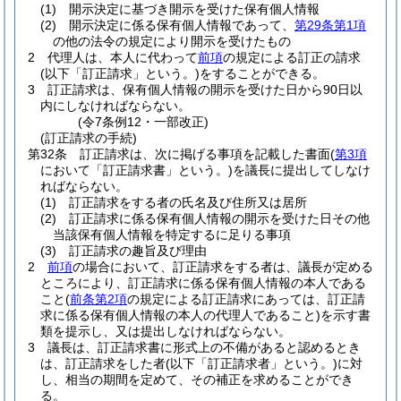
(1)
開示決定に基づき開示を受けた保有個人情報
(2)
開示決定に係る保有個人情報であって、
第29条第1項
の他の法令の規定により開示を受けたもの
2
代理人は、本人に代わって
前項
の規定による訂正の請求
(以下「訂正請求」という。)
をすることができる。
3
訂正請求は、保有個人情報の開示を受けた日から90日以
内にしなければならない。
(令7条例12・一部改正)
(訂正請求の手続)
第32条
訂正請求は、次に掲げる事項を記載した書面
(
第3項
において「訂正請求書」という。)
を議長に提出してしなけ
ればならない。
(1)
訂正請求をする者の氏名及び住所又は居所
(2)
訂正請求に係る保有個人情報の開示を受けた日その他
当該保有個人情報を特定するに足りる事項
(3)
訂正請求の趣旨及び理由
2
前項
の場合において、訂正請求をする者は、議長が定める
ところにより、訂正請求に係る保有個人情報の本人である
こと
(
前条第2項
の規定による訂正請求にあっては、訂正請
求に係る保有個人情報の本人の代理人であること)
を示す書
類を提示し、又は提出しなければならない。
3
議長は、訂正請求書に形式上の不備があると認めるとき
は、訂正請求をした者
(以下「訂正請求者」という。)
に対
し、相当の期間を定めて、その補正を求めることができ
る。