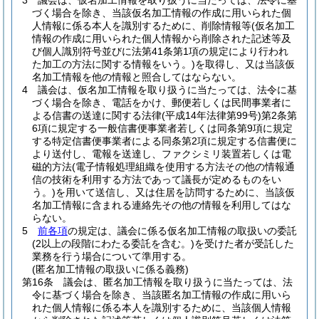
3
議会は、仮名加工情報を取り扱うに当たっては、法令に基
づく場合を除き、当該仮名加工情報の作成に用いられた個
人情報に係る本人を識別するために、削除情報等
(仮名加工
情報の作成に用いられた個人情報から削除された記述等及
び個人識別符号並びに法第41条第1項の規定により行われ
た加工の方法に関する情報をいう。)
を取得し、又は当該仮
名加工情報を他の情報と照合してはならない。
4
議会は、仮名加工情報を取り扱うに当たっては、法令に基
づく場合を除き、電話をかけ、郵便若しくは民間事業者に
よる信書の送達に関する法律
(平成14年法律第99号)
第2条第
6項に規定する一般信書便事業者若しくは同条第9項に規定
する特定信書便事業者による同条第2項に規定する信書便に
より送付し、電報を送達し、ファクシミリ装置若しくは電
磁的方法
(電子情報処理組織を使用する方法その他の情報通
信の技術を利用する方法であって議長が定めるものをい
う。)
を用いて送信し、又は住居を訪問するために、当該仮
名加工情報に含まれる連絡先その他の情報を利用してはな
らない。
5
前各項
の規定は、議会に係る仮名加工情報の取扱いの委託
(2以上の段階にわたる委託を含む。)
を受けた者が受託した
業務を行う場合について準用する。
(匿名加工情報の取扱いに係る義務)
第16条
議会は、匿名加工情報を取り扱うに当たっては、法
令に基づく場合を除き、当該匿名加工情報の作成に用いら
れた個人情報に係る本人を識別するために、当該個人情報