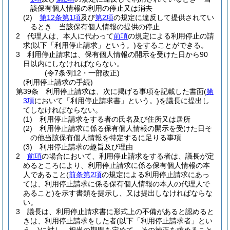
該保有個人情報の利用の停止又は消去
(2)
第12条第1項
及び
第2項
の規定に違反して提供されてい
るとき 当該保有個人情報の提供の停止
2
代理人は、本人に代わって
前項
の規定による利用停止の請
求
(以下「利用停止請求」という。)
をすることができる。
3
利用停止請求は、保有個人情報の開示を受けた日から90
日以内にしなければならない。
(令7条例12・一部改正)
(利用停止請求の手続)
第39条
利用停止請求は、次に掲げる事項を記載した書面
(
第
3項
において「利用停止請求書」という。)
を議長に提出し
てしなければならない。
(1)
利用停止請求をする者の氏名及び住所又は居所
(2)
利用停止請求に係る保有個人情報の開示を受けた日そ
の他当該保有個人情報を特定するに足りる事項
(3)
利用停止請求の趣旨及び理由
2
前項
の場合において、利用停止請求をする者は、議長が定
めるところにより、利用停止請求に係る保有個人情報の本
人であること
(
前条第2項
の規定による利用停止請求にあっ
ては、利用停止請求に係る保有個人情報の本人の代理人で
あること)
を示す書類を提示し、又は提出しなければならな
い。
3
議長は、利用停止請求書に形式上の不備があると認めると
きは、利用停止請求をした者
(以下「利用停止請求者」とい